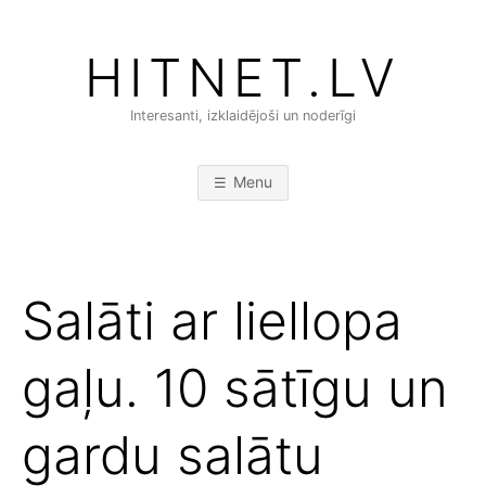
Skip
to
HITNET.LV
content
Interesanti, izklaidējoši un noderīgi
Menu
Salāti ar liellopa
gaļu. 10 sātīgu un
gardu salātu