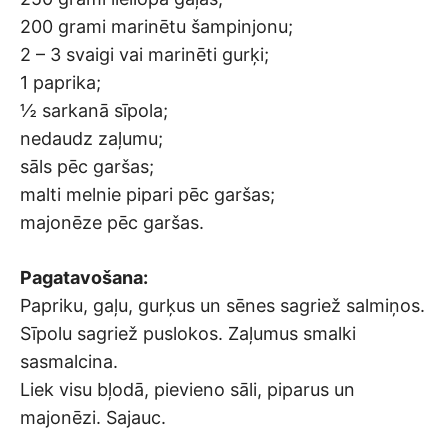
200 grami marinētu šampinjonu;
2 – 3 svaigi vai marinēti gurķi;
1 paprika;
½ sarkanā sīpola;
nedaudz zaļumu;
sāls pēc garšas;
malti melnie pipari pēc garšas;
majonēze pēc garšas.
Pagatavošana:
Papriku, gaļu, gurķus un sēnes sagriež salmiņos.
Sīpolu sagriež puslokos. Zaļumus smalki
sasmalcina.
Liek visu bļodā, pievieno sāli, piparus un
majonēzi. Sajauc.