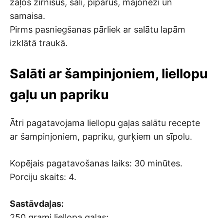
zaļos zirnīšus, sāli, piparus, majonēzi un
samaisa.
Pirms pasniegšanas pārliek ar salātu lapām
izklātā traukā.
Salāti ar šampinjoniem, liellopu
gaļu un papriku
Ātri pagatavojama liellopu gaļas salātu recepte
ar šampinjoniem, papriku, gurķiem un sīpolu.
Kopējais pagatavošanas laiks: 30 minūtes.
Porciju skaits: 4.
Sastāvdaļas:
250 grami liellopa gaļas;