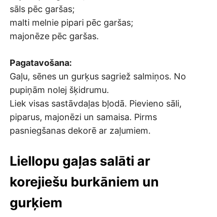
sāls pēc garšas;
malti melnie pipari pēc garšas;
majonēze pēc garšas.
Pagatavošana:
Gaļu, sēnes un gurķus sagriež salmiņos. No
pupiņām nolej šķidrumu.
Liek visas sastāvdaļas bļodā. Pievieno sāli,
piparus, majonēzi un samaisa. Pirms
pasniegšanas dekorē ar zaļumiem.
Liellopu gaļas salāti ar
korejiešu burkāniem un
gurķiem