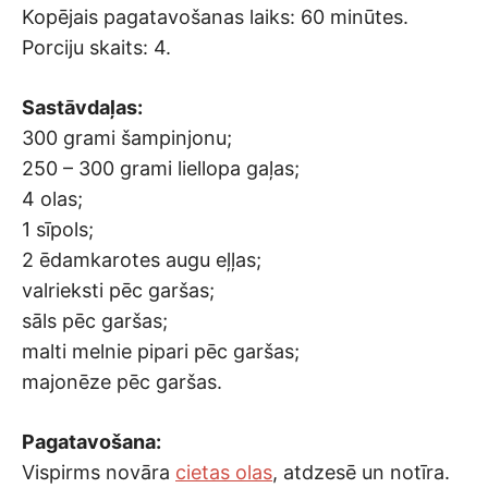
Kopējais pagatavošanas laiks: 60 minūtes.
Porciju skaits: 4.
Sastāvdaļas:
300 grami šampinjonu;
250 – 300 grami liellopa gaļas;
4 olas;
1 sīpols;
2 ēdamkarotes augu eļļas;
valrieksti pēc garšas;
sāls pēc garšas;
malti melnie pipari pēc garšas;
majonēze pēc garšas.
Pagatavošana:
Vispirms novāra
cietas olas
, atdzesē un notīra.