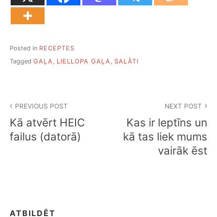
Posted in
RECEPTES
Tagged
GAĻA
,
LIELLOPA GAĻA
,
SALĀTI
Ziņu
PREVIOUS POST
NEXT POST
izvēlne
Kā atvērt HEIC
Kas ir leptīns un
failus (datorā)
kā tas liek mums
vairāk ēst
ATBILDĒT