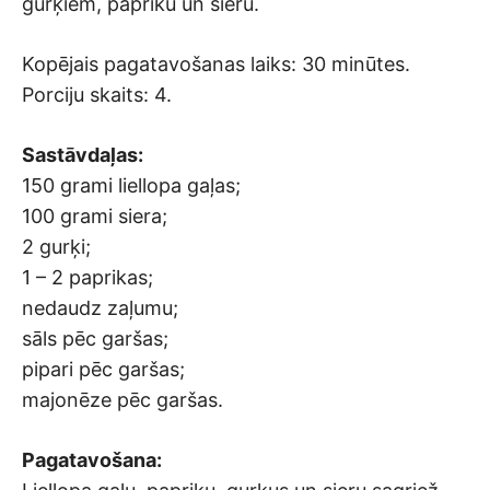
gurķiem, papriku un sieru.
Kopējais pagatavošanas laiks: 30 minūtes.
Porciju skaits: 4.
Sastāvdaļas:
150 grami liellopa gaļas;
100 grami siera;
2 gurķi;
1 – 2 paprikas;
nedaudz zaļumu;
sāls pēc garšas;
pipari pēc garšas;
majonēze pēc garšas.
Pagatavošana: