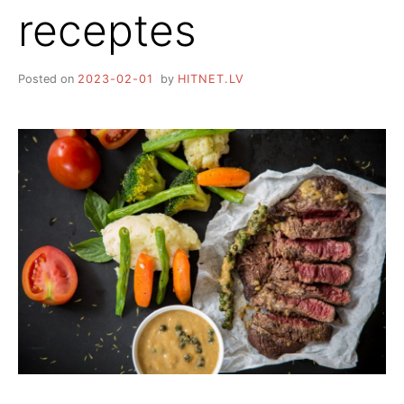
receptes
Posted on
2023-02-01
by
HITNET.LV