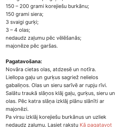
150 – 200 grami korejiešu burkānu;
150 grami siera;
3 svaigi gurķi;
3 – 4 olas;
nedaudz zaļumu pēc vēlēšanās;
majonēze pēc garšas.
Pagatavošana:
Novāra cietas olas, atdzesē un notīra.
Liellopa gaļu un gurķus sagriež nelielos
gabaliņos. Olas un sieru sarīvē ar rupju rīvi.
Salātu traukā slāņos klāj gaļu, gurķus, sieru un
olas. Pēc katra slāņa izklāj plānu slānīti ar
majonēzi.
Pa virsu izklāj korejiešu burkānus un uzliek
nedaudz zaļumu. Lasiet rakstu
Kā pagatavot