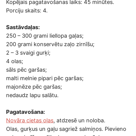
Kopējais pagatavošanas laiks: 45 minūtes.
Porciju skaits: 4.
Sastāvdaļas:
250 – 300 grami liellopa gaļas;
200 grami konservētu zaļo zirnīšu;
2 – 3 svaigi gurķi;
4 olas;
sāls pēc garšas;
malti melnie pipari pēc garšas;
majonēze pēc garšas;
nedaudz lapu salātu.
Pagatavošana:
Novāra cietas olas
, atdzesē un noloba.
Olas, gurķus un gaļu sagriež salmiņos. Pievieno