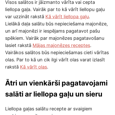
Visos salātos ir jāizmanto vārīta vai cepta
liellopa gaļa. Vairāk par to kā vārīt liellopu gaļu
var uzzināt rakstā
Kā vārīt liellopa gaļu
.
Lielākā daļa salātu būs nepieciešama majonēze,
un arī majonēzi ir iespējams pagatavot pašu
spēkiem. Vairāk par majonēzes pagatavošanu
lasiet rakstā
Mājas majonēzes receptes
.
Vairākos salātos būs nepieciešamas cieti vārītas
olas. Par to kā un cik ilgi vārīt olas varat izlasīt
rakstā
Kā vārīt olas
.
Ātri un vienkārši pagatavojami
salāti ar liellopa gaļu un sieru
Liellopa gaļas salātu recepte ar svaigiem