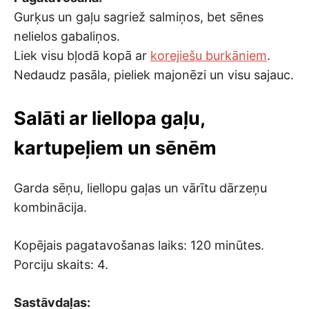
Gurķus un gaļu sagriež salmiņos, bet sēnes
nelielos gabaliņos.
Liek visu bļodā kopā ar
korejiešu burkāniem
.
Nedaudz pasāla, pieliek majonēzi un visu sajauc.
Salāti ar liellopa gaļu,
kartupeļiem un sēnēm
Garda sēņu, liellopu gaļas un vārītu dārzeņu
kombinācija.
Kopējais pagatavošanas laiks: 120 minūtes.
Porciju skaits: 4.
Sastāvdaļas: