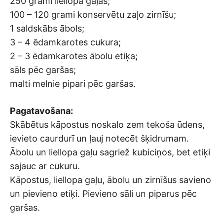
250 grami liellopa gaļas;
100 – 120 grami konservētu zaļo zirnīšu;
1 saldskābs ābols;
3 – 4 ēdamkarotes cukura;
2 – 3 ēdamkarotes ābolu etiķa;
sāls pēc garšas;
malti melnie pipari pēc garšas.
Pagatavošana:
Skābētus kāpostus noskalo zem tekoša ūdens,
ievieto caurdurī un ļauj notecēt šķidrumam.
Ābolu un liellopa gaļu sagriež kubiciņos, bet etiķi
sajauc ar cukuru.
Kāpostus, liellopa gaļu, ābolu un zirnīšus savieno
un pievieno etiķi. Pievieno sāli un piparus pēc
garšas.