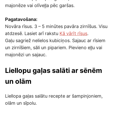
majonēze vai olīveļļa pēc garšas.
Pagatavošana:
Novāra rīsus. 3 – 5 minūtes pavāra zirnīšus. Visu
atdzesē. Lasiet arī rakstu
Kā vārīt rīsus
.
Gaļu sagriež nelielos kubiciņos. Sajauc ar rīsiem
un zirnīšiem, sāli un pipariem. Pievieno eļļu vai
majonēzi un sajauc.
Liellopu gaļas salāti ar sēnēm
un olām
Liellopa gaļas salātu recepte ar šampinjoniem,
olām un sīpolu.