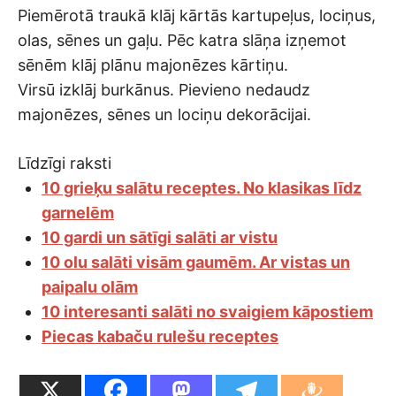
Piemērotā traukā klāj kārtās kartupeļus, lociņus,
olas, sēnes un gaļu. Pēc katra slāņa izņemot
sēnēm klāj plānu majonēzes kārtiņu.
Virsū izklāj burkānus. Pievieno nedaudz
majonēzes, sēnes un lociņu dekorācijai.
Līdzīgi raksti
10 grieķu salātu receptes. No klasikas līdz
garnelēm
10 gardi un sātīgi salāti ar vistu
10 olu salāti visām gaumēm. Ar vistas un
paipalu olām
10 interesanti salāti no svaigiem kāpostiem
Piecas kabaču rulešu receptes