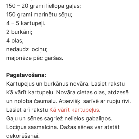
150 – 20 grami liellopa gaļas;
150 grami marinētu sēņu;
4 – 5 kartupeļi.
2 burkāni;
4 olas;
nedaudz lociņu;
majonēze pēc garšas.
Pagatavošana:
Kartupeļus un burkānus novāra. Lasiet rakstu
Kā vārīt kartupeļu. Novāra cietas olas, atdzesē
un noloba čaumalu. Atsevišķi sarīvē ar rupju rīvi.
Lasiet arī rakstu
Kā vārīt kartupeļus
.
Gaļu un sēnes sagriež nelielos gabaliņos.
Lociņus sasmalcina. Dažas sēnes var atstāt
dekorēšanai.