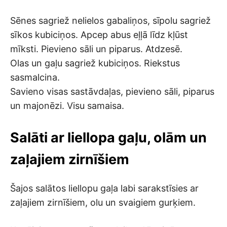
Sēnes sagriež nelielos gabaliņos, sīpolu sagriež
sīkos kubiciņos. Apcep abus eļļā līdz kļūst
mīksti. Pievieno sāli un piparus. Atdzesē.
Olas un gaļu sagriež kubiciņos. Riekstus
sasmalcina.
Savieno visas sastāvdaļas, pievieno sāli, piparus
un majonēzi. Visu samaisa.
Salāti ar liellopa gaļu, olām un
zaļajiem zirnīšiem
Šajos salātos liellopu gaļa labi sarakstīsies ar
zaļajiem zirnīšiem, olu un svaigiem gurķiem.