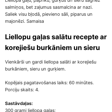
Liellopa gaļu, papriku, gurķus un sieru sagriež
salmiņos, bet zaļumus sasmalcina ar nazi.
Saliek visu bļodā, pievieno sāli, piparus un
majonēzi. Samaisa
Liellopu gaļas salātu recepte ar
korejiešu burkāniem un sieru
Vienkārši un gardi liellopa salāti ar korejiešu
burkāniem, sieru un gurķiem.
Kopējais pagatavošanas laiks: 60 minūtes.
Porciju skaits: 4.
Sastāvdaļas:
300 grami liellopa gaļas;