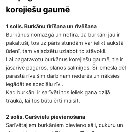
korejiešu gaumē
1 solis. Burkānu tīrīšana un rīvēšana
Burkānus nomazgā un notīra. Ja burkāni jau ir
pakaltuši, tos uz pāris stundām var ielikt aukstā
ūdenī, tam vajadzētu uzlabot to stāvokli.
Lai pagatavotu burkānus korejiešu gaumē, tie ir
jāsarīvē pagaros, plānos salmiņos. Šī iemesla dēļ
parastā rīve šim darbiņam nederēs un nāksies
iegādāties speciālu rīvi.
Kad burkāni ir sarīvēti tos ieliek gana dziļā
traukā, lai tos būtu ērti maisīt.
2 solis. Garšvielu pievienošana
Sarīvētajiem burkāniem pievieno sāli, cukuru un