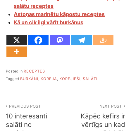
salātu receptes
Astoņas marinētu kāpostu receptes
Kā un cik ilgi vārīt burkānus
Posted in
RECEPTES
Tagged
BURKĀNI
,
KOREJA
,
KOREJIEŠI
,
SALĀTI
Ziņu
PREVIOUS POST
NEXT POST
izvēlne
10 interesanti
Kāpēc kefīrs ir
salāti no
vērtīgs un kad