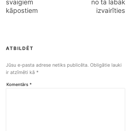
svaigiem
no tā labāk
kāpostiem
izvairīties
ATBILDĒT
Jūsu e-pasta adrese netiks publicēta.
Obligātie lauki
ir atzīmēti kā
*
Komentārs
*