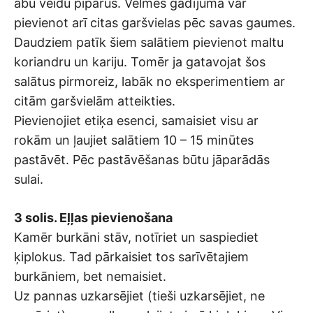
abu veidu piparus. Vēlmes gadījumā var
pievienot arī citas garšvielas pēc savas gaumes.
Daudziem patīk šiem salātiem pievienot maltu
koriandru un kariju. Tomēr ja gatavojat šos
salātus pirmoreiz, labāk no eksperimentiem ar
citām garšvielām atteikties.
Pievienojiet etiķa esenci, samaisiet visu ar
rokām un ļaujiet salātiem 10 – 15 minūtes
pastāvēt. Pēc pastāvēšanas būtu jāparādās
sulai.
3 solis. Eļļas pievienošana
Kamēr burkāni stāv, notīriet un saspiediet
ķiplokus. Tad pārkaisiet tos sarīvētajiem
burkāniem, bet nemaisiet.
Uz pannas uzkarsējiet (tieši uzkarsējiet, ne