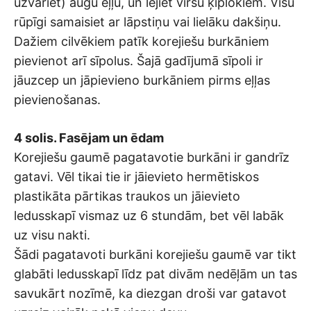
uzvāriet) augu eļļu, un lejiet virsū ķiplokiem. Visu
rūpīgi samaisiet ar lāpstiņu vai lielāku dakšiņu.
Dažiem cilvēkiem patīk korejiešu burkāniem
pievienot arī sīpolus. Šajā gadījumā sīpoli ir
jāuzcep un jāpievieno burkāniem pirms eļļas
pievienošanas.
4 solis. Fasējam un ēdam
Korejiešu gaumē pagatavotie burkāni ir gandrīz
gatavi. Vēl tikai tie ir jāievieto hermētiskos
plastikāta pārtikas traukos un jāievieto
ledusskapī vismaz uz 6 stundām, bet vēl labāk
uz visu nakti.
Šādi pagatavoti burkāni korejiešu gaumē var tikt
glabāti ledusskapī līdz pat divām nedēļām un tas
savukārt nozīmē, ka diezgan droši var gatavot