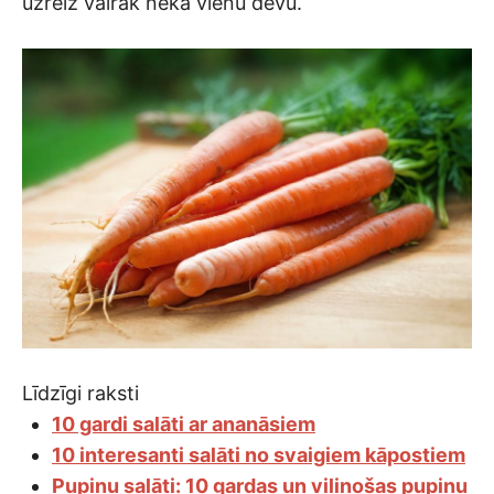
uzreiz vairāk nekā vienu devu.
Līdzīgi raksti
10 gardi salāti ar ananāsiem
10 interesanti salāti no svaigiem kāpostiem
Pupiņu salāti: 10 gardas un vilinošas pupiņu