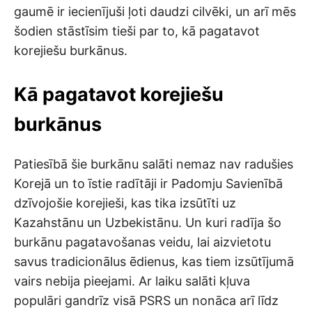
gaumē ir iecienījuši ļoti daudzi cilvēki, un arī mēs
šodien stāstīsim tieši par to, kā pagatavot
korejiešu burkānus.
Kā pagatavot korejiešu
burkānus
Patiesībā šie burkānu salāti nemaz nav radušies
Korejā un to īstie radītāji ir Padomju Savienībā
dzīvojošie korejieši, kas tika izsūtīti uz
Kazahstānu un Uzbekistānu. Un kuri radīja šo
burkānu pagatavošanas veidu, lai aizvietotu
savus tradicionālus ēdienus, kas tiem izsūtījumā
vairs nebija pieejami. Ar laiku salāti kļuva
populāri gandrīz visā PSRS un nonāca arī līdz