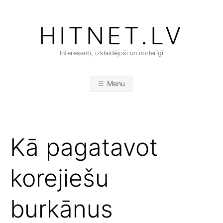
Skip
to
HITNET.LV
content
Interesanti, izklaidējoši un noderīgi
Menu
Kā pagatavot
korejiešu
burkānus