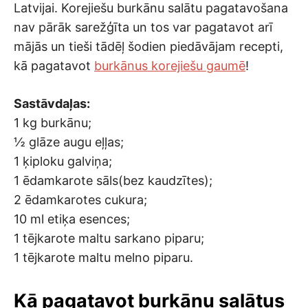
Latvijai. Korejiešu burkānu salātu pagatavošana
nav pārāk sarežģīta un tos var pagatavot arī
mājās un tieši tādēļ šodien piedāvājam recepti,
kā pagatavot
burkānus korejiešu gaumē
!
Sastāvdaļas:
1 kg burkānu;
½ glāze augu eļļas;
1 ķiploku galviņa;
1 ēdamkarote sāls(bez kaudzītes);
2 ēdamkarotes cukura;
10 ml etiķa esences;
1 tējkarote maltu sarkano piparu;
1 tējkarote maltu melno piparu.
Kā pagatavot burkānu salātus