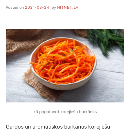
Posted on
2021-03-24
by
HITNET.LV
kā pagatavot korejiešu burkānus
Gardos un aromātiskos burkānus korejiešu