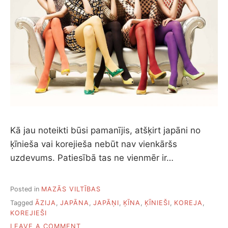
Kā jau noteikti būsi pamanījis, atšķirt japāni no
ķīnieša vai korejieša nebūt nav vienkāršs
uzdevums. Patiesībā tas ne vienmēr ir…
Posted in
MAZĀS VILTĪBAS
Tagged
ĀZIJA
,
JAPĀNA
,
JAPĀŅI
,
ĶĪNA
,
ĶĪNIEŠI
,
KOREJA
,
KOREJIEŠI
ON
LEAVE A COMMENT