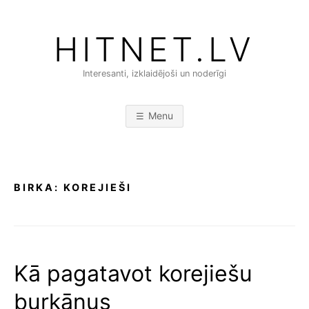
Skip
to
HITNET.LV
content
Interesanti, izklaidējoši un noderīgi
Menu
BIRKA:
KOREJIEŠI
Kā pagatavot korejiešu
burkānus