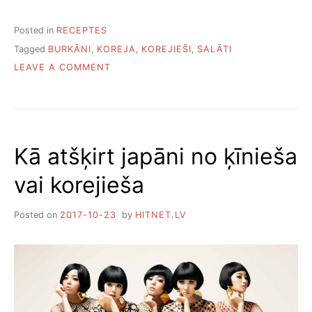
Posted in
RECEPTES
Tagged
BURKĀNI
,
KOREJA
,
KOREJIEŠI
,
SALĀTI
ON
LEAVE A COMMENT
KĀ
PAGATAVOT
KOREJIEŠU
BURKĀNUS
Kā atšķirt japāni no ķīnieša
vai korejieša
Posted on
2017-10-23
by
HITNET.LV