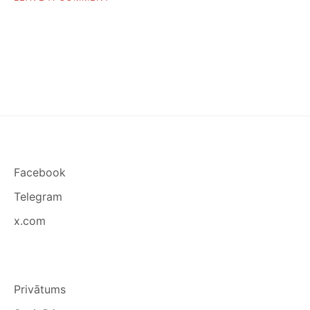
KĀ
ATŠĶIRT
JAPĀNI
NO
ĶĪNIEŠA
VAI
KOREJIEŠA
Facebook
Telegram
x.com
Privātums