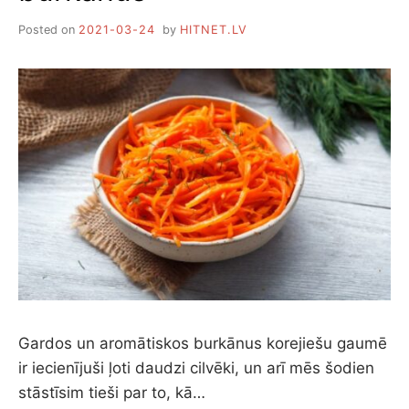
Posted on
2021-03-24
by
HITNET.LV
Gardos un aromātiskos burkānus korejiešu gaumē
ir iecienījuši ļoti daudzi cilvēki, un arī mēs šodien
stāstīsim tieši par to, kā…