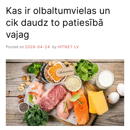
2026.
Kas ir olbaltumvielas un
GADĀ
cik daudz to patiesībā
vajag
Posted on
2026-04-24
by
HITNET.LV