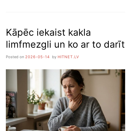
KĀ
MĒSLOT
ĒRKŠĶOGAS,
LAI
BŪTU
Kāpēc iekaist kakla
DAUDZ
OGU
limfmezgli un ko ar to darīt
Posted on
2026-05-14
by
HITNET.LV