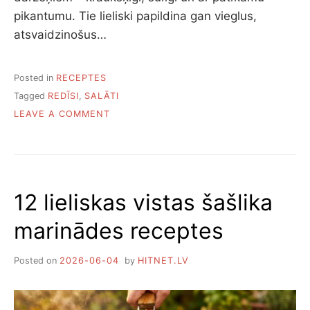
pikantumu. Tie lieliski papildina gan vieglus,
atsvaidzinošus…
Posted in
RECEPTES
Tagged
REDĪSI
,
SALĀTI
ON
LEAVE A COMMENT
DEVIŅI
GARDI
SALĀTI
AR
REDĪSIEM
12 lieliskas vistas šašlika
marinādes receptes
Posted on
2026-06-04
by
HITNET.LV