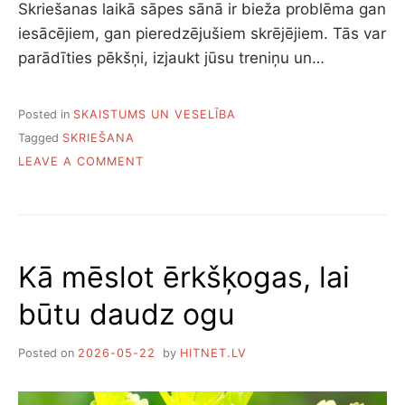
Skriešanas laikā sāpes sānā ir bieža problēma gan
iesācējiem, gan pieredzējušiem skrējējiem. Tās var
parādīties pēkšņi, izjaukt jūsu treniņu un…
Posted in
SKAISTUMS UN VESELĪBA
Tagged
SKRIEŠANA
ON
LEAVE A COMMENT
KĀPĒC
SKRIENOT
SĀP
SĀNS
Kā mēslot ērkšķogas, lai
būtu daudz ogu
Posted on
2026-05-22
by
HITNET.LV