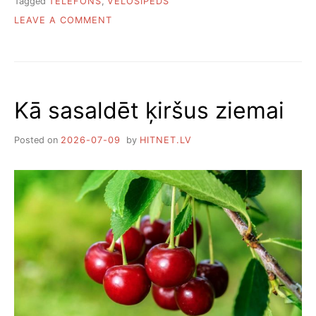
Tagged
TELEFONS
,
VELOSIPĒDS
ON
LEAVE A COMMENT
PIECAS
NODERĪGAS
LIETOTNES
VELOBRAUCĒJIEM
Kā sasaldēt ķiršus ziemai
Posted on
2026-07-09
by
HITNET.LV