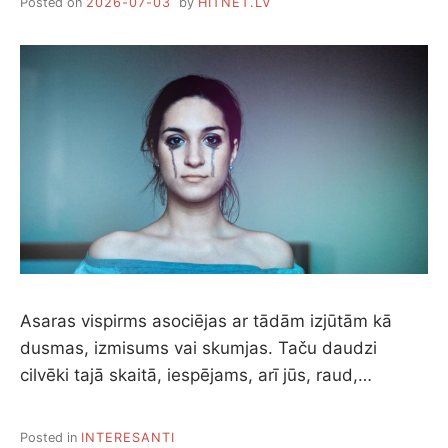
Posted on
2026-07-03
by
HITNET.LV
Asaras vispirms asociējas ar tādām izjūtām kā
dusmas, izmisums vai skumjas. Taču daudzi
cilvēki tajā skaitā, iespējams, arī jūs, raud,…
Posted in
INTERESANTI