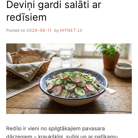
Deviņi gardi salāti ar
ĒST
PAT
redīsiem
TAD,
JA
MĒĢINI
Posted on
2026-06-11
by
HITNET.LV
ZAUDĒT
SVARU
Redīsi ir vieni no spilgtākajiem pavasara
dārzeņiem – kraukšķīgi, sulīgi un ar patīkamu