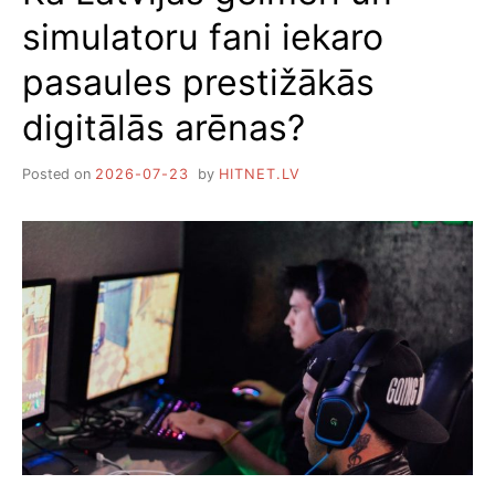
simulatoru fani iekaro
pasaules prestižākās
digitālās arēnas?
Posted on
2026-07-23
by
HITNET.LV