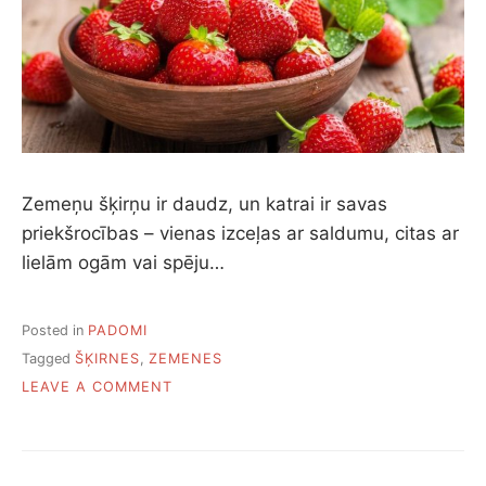
Zemeņu šķirņu ir daudz, un katrai ir savas
priekšrocības – vienas izceļas ar saldumu, citas ar
lielām ogām vai spēju…
Posted in
PADOMI
Tagged
ŠĶIRNES
,
ZEMENES
ON
LEAVE A COMMENT
DEVIŅAS
LABĀKĀS
ZEMEŅU
ŠĶIRNES