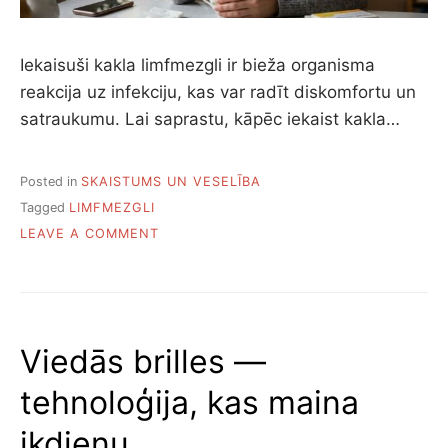
Iekaisuši kakla limfmezgli ir bieža organisma
reakcija uz infekciju, kas var radīt diskomfortu un
satraukumu. Lai saprastu, kāpēc iekaist kakla…
Posted in
SKAISTUMS UN VESELĪBA
Tagged
LIMFMEZGLI
ON
LEAVE A COMMENT
KĀPĒC
IEKAIST
KAKLA
LIMFMEZGLI
UN
Viedās brilles —
KO
AR
tehnoloģija, kas maina
TO
DARĪT
ikdienu