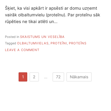
Šķiet, ka visi apkārt ir apsēsti ar domu uzņemt
vairāk olbaltumvielu (proteīnu). Par proteīnu sāk
rūpēties ne tikai atlēti un…
Posted in
SKAISTUMS UN VESELĪBA
Tagged
OLBALTUMVIELAS
,
PROTEĪNI
,
PROTEĪNS
ON
LEAVE A COMMENT
KAS
IR
OLBALTUMVIELAS
UN
CIK
Ziņu
1
2
…
72
Nākamais
DAUDZ
numerācija
TO
PATIESĪBĀ
pēc
VAJAG
lappusēm