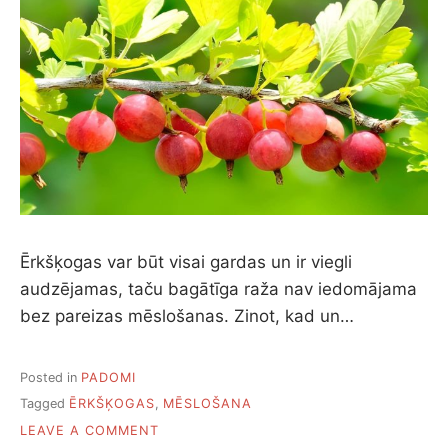
Ērkšķogas var būt visai gardas un ir viegli
audzējamas, taču bagātīga raža nav iedomājama
bez pareizas mēslošanas. Zinot, kad un…
Posted in
PADOMI
Tagged
ĒRKŠĶOGAS
,
MĒSLOŠANA
ON
LEAVE A COMMENT