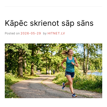
LIELISKAS
VISTAS
ŠAŠLIKA
MARINĀDES
Kāpēc skrienot sāp sāns
RECEPTES
Posted on
2026-05-29
by
HITNET.LV