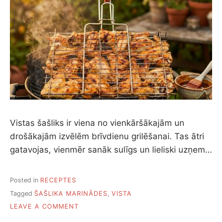
Vistas šašliks ir viena no vienkāršākajām un
drošākajām izvēlēm brīvdienu grilēšanai. Tas ātri
gatavojas, vienmēr sanāk sulīgs un lieliski uzņem…
Posted in
RECEPTES
Tagged
ŠAŠLIKA MARINĀDES
,
VISTA
ON
LEAVE A COMMENT
12