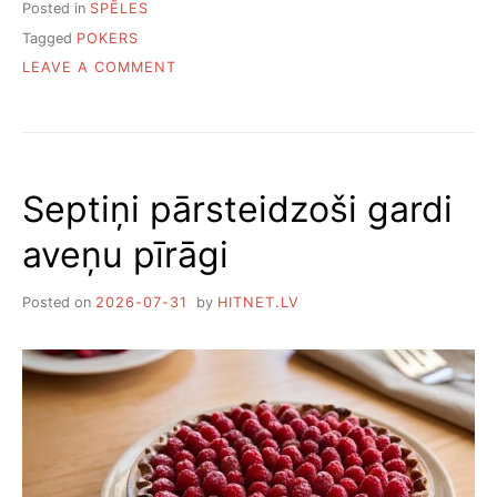
Posted in
SPĒLES
Tagged
POKERS
ON
LEAVE A COMMENT
KĀPĒC
MODERNAJOS
BIROJOS
TIEK
UZSTĀDĪTI
Septiņi pārsteidzoši gardi
POKERA
GALDI?
aveņu pīrāgi
Posted on
2026-07-31
by
HITNET.LV