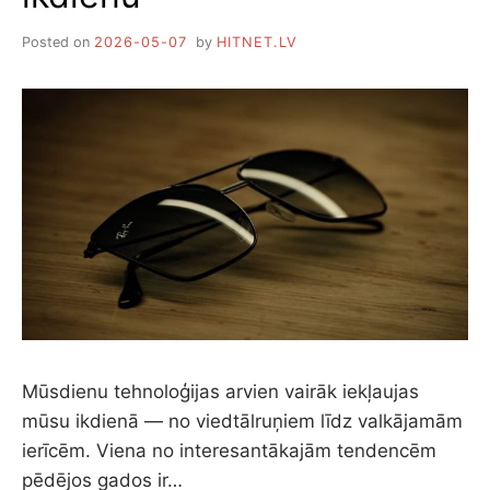
Posted on
2026-05-07
by
HITNET.LV
Mūsdienu tehnoloģijas arvien vairāk iekļaujas
mūsu ikdienā — no viedtālruņiem līdz valkājamām
ierīcēm. Viena no interesantākajām tendencēm
pēdējos gados ir…