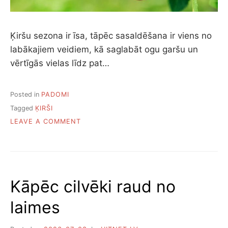
Ķiršu sezona ir īsa, tāpēc sasaldēšana ir viens no
labākajiem veidiem, kā saglabāt ogu garšu un
vērtīgās vielas līdz pat…
Posted in
PADOMI
Tagged
ĶIRŠI
ON
LEAVE A COMMENT
KĀ
SASALDĒT
ĶIRŠUS
ZIEMAI
Kāpēc cilvēki raud no
laimes