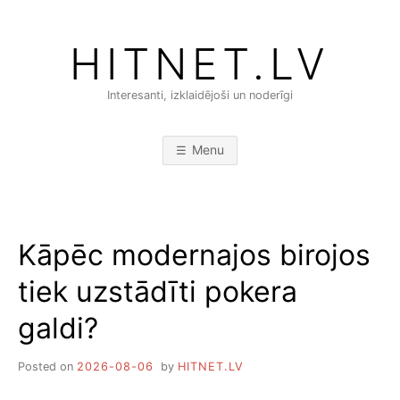
Skip
to
HITNET.LV
content
Interesanti, izklaidējoši un noderīgi
Menu
Kāpēc modernajos birojos
tiek uzstādīti pokera
galdi?
Posted on
2026-08-06
by
HITNET.LV