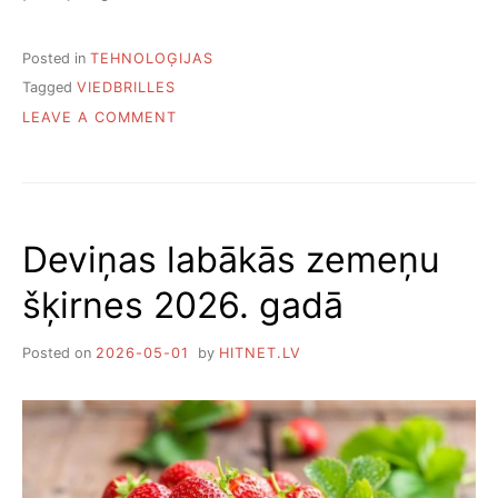
Posted in
TEHNOLOĢIJAS
Tagged
VIEDBRILLES
ON
LEAVE A COMMENT
VIEDĀS
BRILLES
—
TEHNOLOĢIJA,
KAS
Deviņas labākās zemeņu
MAINA
IKDIENU
šķirnes 2026. gadā
Posted on
2026-05-01
by
HITNET.LV