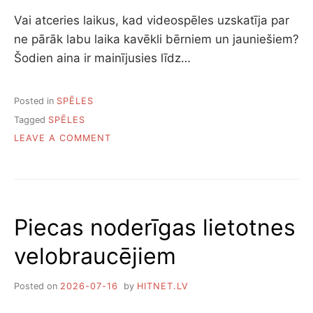
Vai atceries laikus, kad videospēles uzskatīja par
ne pārāk labu laika kavēkli bērniem un jauniešiem?
Šodien aina ir mainījusies līdz…
Posted in
SPĒLES
Tagged
SPĒLES
ON
LEAVE A COMMENT
KĀ
LATVIJAS
GEIMERI
UN
SIMULATORU
Piecas noderīgas lietotnes
FANI
IEKARO
velobraucējiem
PASAULES
PRESTIŽĀKĀS
DIGITĀLĀS
Posted on
2026-07-16
by
HITNET.LV
ARĒNAS?