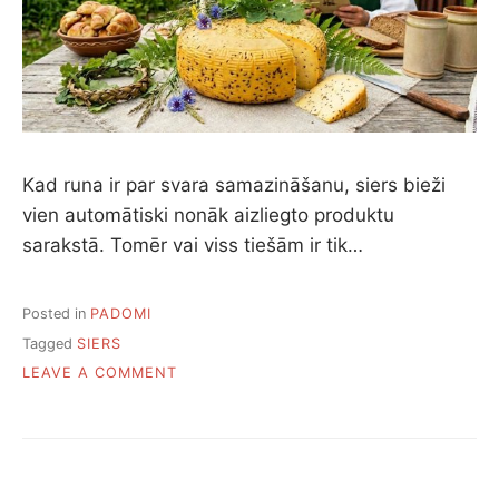
Kad runa ir par svara samazināšanu, siers bieži
vien automātiski nonāk aizliegto produktu
sarakstā. Tomēr vai viss tiešām ir tik…
Posted in
PADOMI
Tagged
SIERS
ON
LEAVE A COMMENT
6
SIERA
VEIDI,
KURUS
VAR