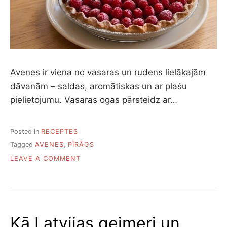
Avenes ir viena no vasaras un rudens lielākajām
dāvanām – saldas, aromātiskas un ar plašu
pielietojumu. Vasaras ogas pārsteidz ar…
Posted in
RECEPTES
Tagged
AVENES
,
PĪRĀGS
ON
LEAVE A COMMENT
SEPTIŅI
PĀRSTEIDZOŠI
GARDI
AVEŅU
PĪRĀGI
Kā Latvijas geimeri un