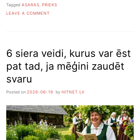
Tagged
ASARAS
,
PRIEKS
ON
LEAVE A COMMENT
KĀPĒC
CILVĒKI
RAUD
NO
LAIMES
6 siera veidi, kurus var ēst
pat tad, ja mēģini zaudēt
svaru
Posted on
2026-06-19
by
HITNET.LV