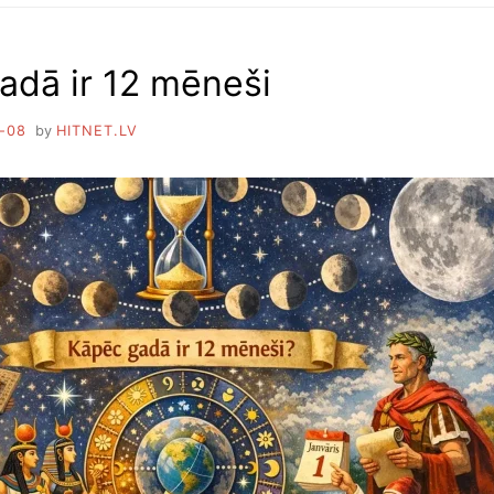
MĀKOŅI
adā ir 12 mēneši
-08
by
HITNET.LV