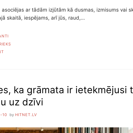
s asociējas ar tādām izjūtām kā dusmas, izmisums vai s
ajā skaitā, iespējams, arī jūs, raud,…
ANTI
RIEKS
ON
NT
KĀPĒC
CILVĒKI
RAUD
NO
LAIMES
s, ka grāmata ir ietekmējusi 
u uz dzīvi
-10
by
HITNET.LV