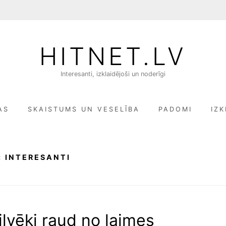
HITNET.LV
Interesanti, izklaidējoši un noderīgi
AS
SKAISTUMS UN VESELĪBA
PADOMI
IZK
:
INTERESANTI
lvēki raud no laimes