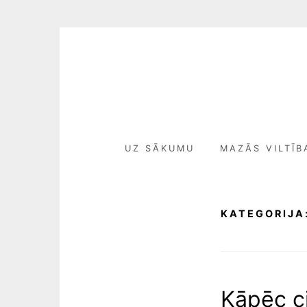
Skip
to
content
UZ SĀKUMU
MAZĀS VILTĪB
KATEGORIJA
Kāpēc ci