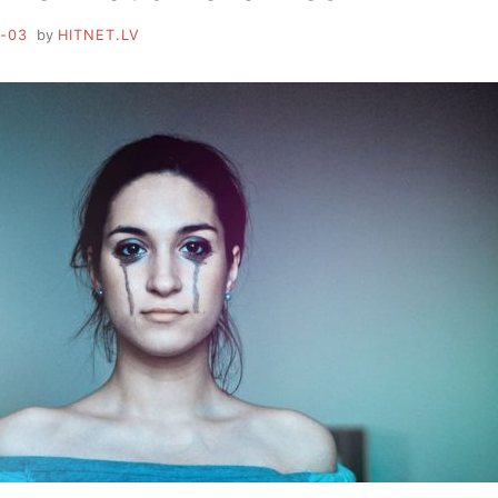
-03
by
HITNET.LV