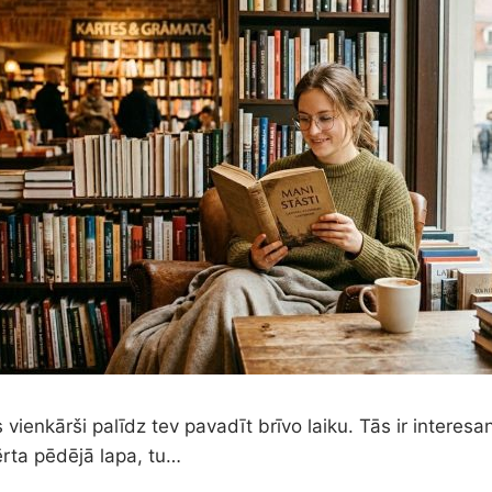
 vienkārši palīdz tev pavadīt brīvo laiku. Tās ir interesant
vērta pēdējā lapa, tu…