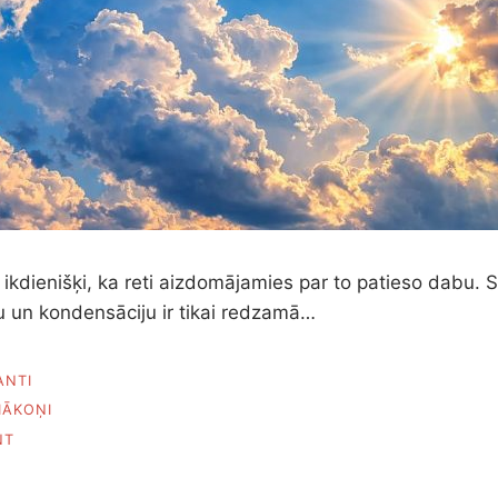
k ikdienišķi, ka reti aizdomājamies par to patieso dabu. 
u un kondensāciju ir tikai redzamā…
ANTI
ĀKOŅI
ON
NT
KĀ
VEIDOJAS