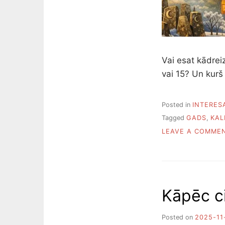
Vai esat kādrei
vai 15? Un kur
Posted in
INTERES
Tagged
GADS
,
KAL
LEAVE A COMME
Kāpēc ci
Posted on
2025-11