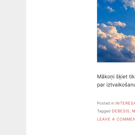
Mākoņi šķiet ti
par iztvaikošan
Posted in
INTERES
Tagged
DEBESIS
,
M
LEAVE A COMME