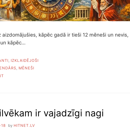
z aizdomājušies, kāpēc gadā ir tieši 12 mēneši un nevis
š un kāpēc…
ANTI
,
IZKLAIDĒJOŠI
ENDĀRS
,
MĒNEŠI
ON
NT
KĀPĒC
GADĀ
IR
12
MĒNEŠI
lvēkam ir vajadzīgi nagi
-18
by
HITNET.LV