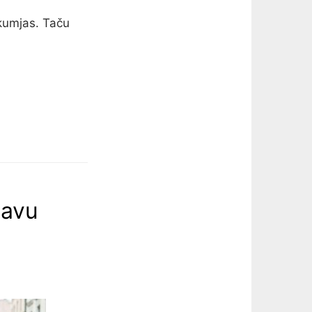
kumjas. Taču
tavu