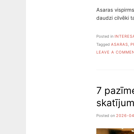
Asaras vispirm
daudzi cilvēki t
Posted in
INTERES
Tagged
ASARAS
,
P
LEAVE A COMME
7 pazīme
skatījum
Posted on
2026-04