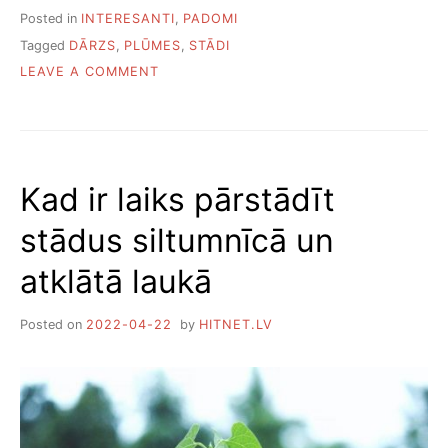
Posted in
INTERESANTI
,
PADOMI
Tagged
DĀRZS
,
PLŪMES
,
STĀDI
ON
LEAVE A COMMENT
KĀ
IZAUDZĒT
PLŪMI
NO
KAULIŅA
Kad ir laiks pārstādīt
stādus siltumnīcā un
atklātā laukā
Posted on
2022-04-22
by
HITNET.LV