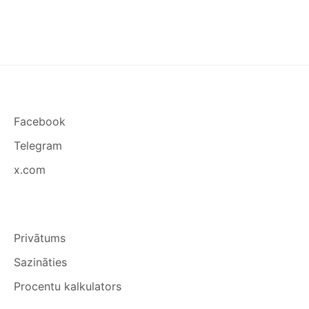
PĀRSTĀDĪT
STĀDUS
SILTUMNĪCĀ
UN
ATKLĀTĀ
LAUKĀ
Facebook
Telegram
x.com
Privātums
Sazināties
Procentu kalkulators