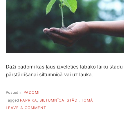
Daži padomi kas ļaus izvēlēties labāko laiku stādu
pārstādīšanai siltumnīcā vai uz lauka.
Posted in
PADOMI
Tagged
PAPRIKA
,
SILTUMNĪCA
,
STĀDI
,
TOMĀTI
ON
LEAVE A COMMENT
KAD
IR
LAIKS