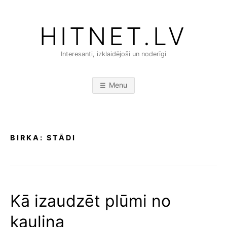
Skip
to
HITNET.LV
content
Interesanti, izklaidējoši un noderīgi
Menu
BIRKA:
STĀDI
Kā izaudzēt plūmi no
kauliņa