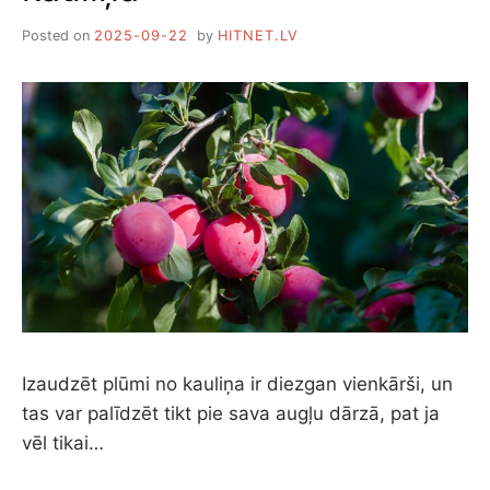
Posted on
2025-09-22
by
HITNET.LV
Izaudzēt plūmi no kauliņa ir diezgan vienkārši, un
tas var palīdzēt tikt pie sava augļu dārzā, pat ja
vēl tikai…