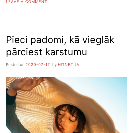
ON
LEAVE A COMMENT
VAI
ŪDENS
DZERŠANA
VAR
PALĪDZĒT
Pieci padomi, kā vieglāk
ZAUDĒT
SVARU
pārciest karstumu
Posted on
2020-07-17
by
HITNET.LV