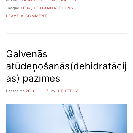
Posted in
MAZĀS VILTĪBAS
,
PADOMI
Tagged
TĒJA
,
TĒJKANNA
,
ŪDENS
ON
LEAVE A COMMENT
KĀ
ATBRĪVOTIES
NO
PLASTMASAS
TĒJKANNAS
Galvenās
SMAKAS
atūdeņošanās(dehidratācij
as) pazīmes
Posted on
2016-11-17
by
HITNET.LV