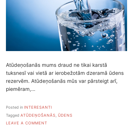
Atūdeņošanās mums draud ne tikai karstā
tuksnesī vai vietā ar ierobežotām dzeramā ūdens
rezervēm. Atūdeņošanās mūs var pārsteigt arī,
piemēram,…
Posted in
INTERESANTI
Tagged
ATŪDEŅOŠANĀS
,
ŪDENS
ON
LEAVE A COMMENT
GALVENĀS