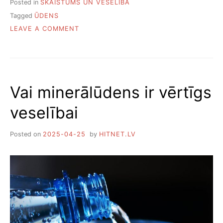
Posted in
SKAISTUMS UN VESELĪBA
Tagged
ŪDENS
ON
LEAVE A COMMENT
CIK
DAUDZ
ŪDENS
IR
JĀDZER
Vai minerālūdens ir vērtīgs
veselībai
Posted on
2025-04-25
by
HITNET.LV