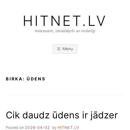
Skip
to
HITNET.LV
content
Interesanti, izklaidējoši un noderīgi
Menu
BIRKA:
ŪDENS
Cik daudz ūdens ir jādzer
Posted on
2026-04-02
by
HITNET.LV