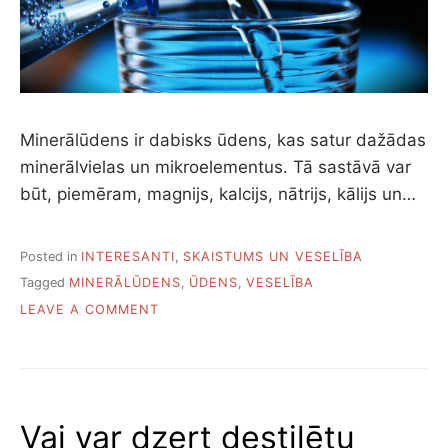
Minerālūdens ir dabisks ūdens, kas satur dažādas
minerālvielas un mikroelementus. Tā sastāvā var
būt, piemēram, magnijs, kalcijs, nātrijs, kālijs un…
Posted in
INTERESANTI
,
SKAISTUMS UN VESELĪBA
Tagged
MINERĀLŪDENS
,
ŪDENS
,
VESELĪBA
ON
LEAVE A COMMENT
VAI
MINERĀLŪDENS
IR
VĒRTĪGS
VESELĪBAI
Vai var dzert destilētu