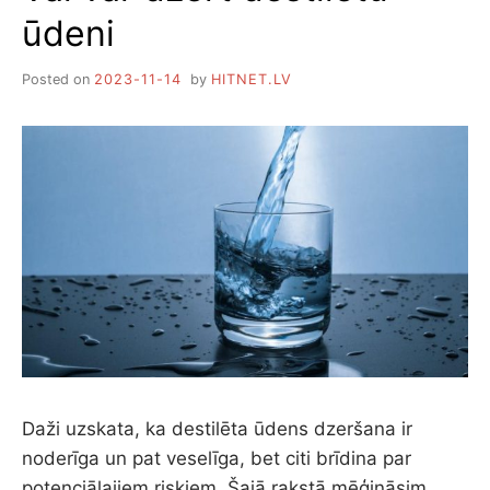
ūdeni
Posted on
2023-11-14
by
HITNET.LV
Daži uzskata, ka destilēta ūdens dzeršana ir
noderīga un pat veselīga, bet citi brīdina par
potenciālajiem riskiem. Šajā rakstā mēģināsim…