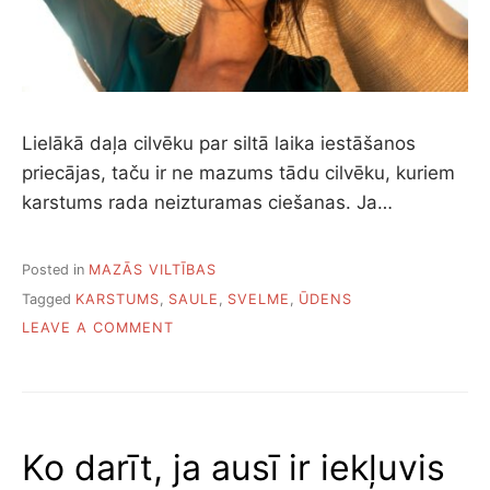
Lielākā daļa cilvēku par siltā laika iestāšanos
priecājas, taču ir ne mazums tādu cilvēku, kuriem
karstums rada neizturamas ciešanas. Ja…
Posted in
MAZĀS VILTĪBAS
Tagged
KARSTUMS
,
SAULE
,
SVELME
,
ŪDENS
ON
LEAVE A COMMENT
PIECI
PADOMI,
KĀ
VIEGLĀK
PĀRCIEST
Ko darīt, ja ausī ir iekļuvis
KARSTUMU