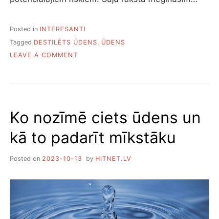
Posted in
INTERESANTI
Tagged
DESTILĒTS ŪDENS
,
ŪDENS
ON
LEAVE A COMMENT
VAI
VAR
DZERT
DESTILĒTU
ŪDENI
Ko nozīmē ciets ūdens un
kā to padarīt mīkstāku
Posted on
2023-10-13
by
HITNET.LV