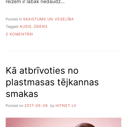
reizēm ir labāk nedaudz…
Posted in
SKAISTUMS UN VESELĪBA
Tagged
AUSIS
,
ŪDENS
PIEVIENOTI
2 KOMENTĀRI
KO
DARĪT,
JA
AUSĪ
IR
Kā atbrīvoties no
IEKĻUVIS
ŪDENS
plastmasas tējkannas
smakas
Posted on
2017-05-26
by
HITNET.LV