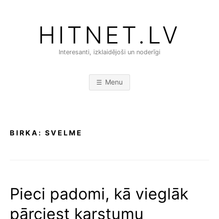
Skip
to
HITNET.LV
content
Interesanti, izklaidējoši un noderīgi
Menu
BIRKA:
SVELME
Pieci padomi, kā vieglāk
pārciest karstumu