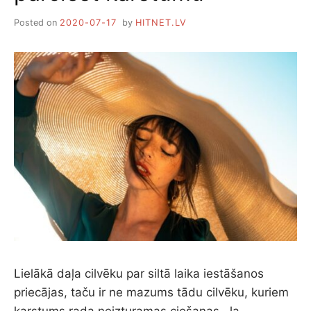
Posted on
2020-07-17
by
HITNET.LV
Lielākā daļa cilvēku par siltā laika iestāšanos
priecājas, taču ir ne mazums tādu cilvēku, kuriem
karstums rada neizturamas ciešanas. Ja…