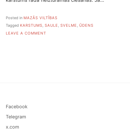
Posted in
MAZĀS VILTĪBAS
Tagged
KARSTUMS
,
SAULE
,
SVELME
,
ŪDENS
ON
LEAVE A COMMENT
PIECI
PADOMI,
KĀ
VIEGLĀK
PĀRCIEST
KARSTUMU
Facebook
Telegram
x.com