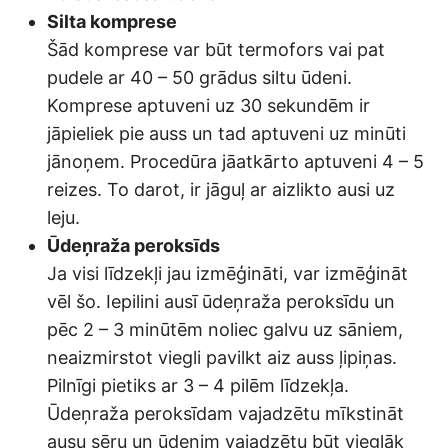
Silta komprese
Šād komprese var būt termofors vai pat
pudele ar 40 – 50 grādus siltu ūdeni.
Komprese aptuveni uz 30 sekundēm ir
jāpieliek pie auss un tad aptuveni uz minūti
jānoņem. Procedūra jāatkārto aptuveni 4 – 5
reizes. To darot, ir jāguļ ar aizlikto ausi uz
leju.
Ūdeņraža peroksīds
Ja visi līdzekļi jau izmēģināti, var izmēģināt
vēl šo. Iepilini ausī ūdeņraža peroksīdu un
pēc 2 – 3 minūtēm noliec galvu uz sāniem,
neaizmirstot viegli pavilkt aiz auss ļipiņas.
Pilnīgi pietiks ar 3 – 4 pilēm līdzekļa.
Ūdeņraža peroksīdam vajadzētu mīkstināt
ausu sēru un ūdenim vajadzētu būt vieglāk