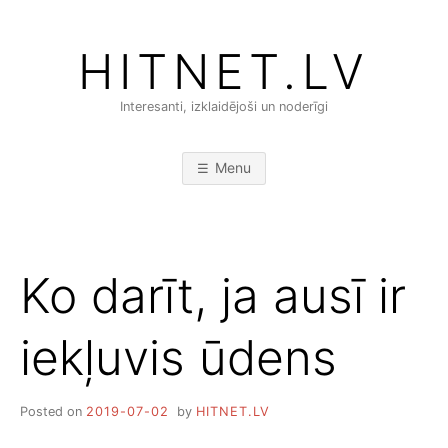
Skip
to
HITNET.LV
content
Interesanti, izklaidējoši un noderīgi
Menu
Ko darīt, ja ausī ir
iekļuvis ūdens
Posted on
2019-07-02
by
HITNET.LV