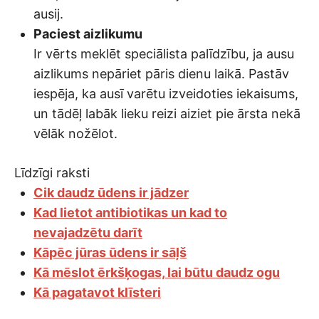
ausij.
Paciest aizlikumu
Ir vērts meklēt speciālista palīdzību, ja ausu
aizlikums nepāriet pāris dienu laikā. Pastāv
iespēja, ka ausī varētu izveidoties iekaisums,
un tādēļ labāk lieku reizi aiziet pie ārsta nekā
vēlāk nožēlot.
Līdzīgi raksti
Cik daudz ūdens ir jādzer
Kad lietot antibiotikas un kad to
nevajadzētu darīt
Kāpēc jūras ūdens ir sāļš
Kā mēslot ērkšķogas, lai būtu daudz ogu
Kā pagatavot klīsteri