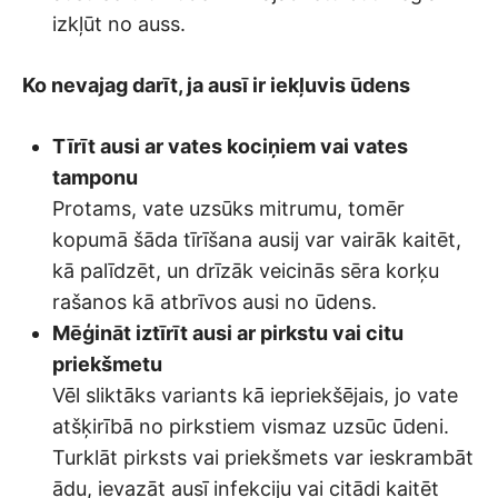
izkļūt no auss.
Ko nevajag darīt, ja ausī ir iekļuvis ūdens
Tīrīt ausi ar vates kociņiem vai vates
tamponu
Protams, vate uzsūks mitrumu, tomēr
kopumā šāda tīrīšana ausij var vairāk kaitēt,
kā palīdzēt, un drīzāk veicinās sēra korķu
rašanos kā atbrīvos ausi no ūdens.
Mēģināt iztīrīt ausi ar pirkstu vai citu
priekšmetu
Vēl sliktāks variants kā iepriekšējais, jo vate
atšķirībā no pirkstiem vismaz uzsūc ūdeni.
Turklāt pirksts vai priekšmets var ieskrambāt
ādu, ievazāt ausī infekciju vai citādi kaitēt