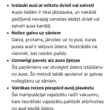
Izslauki ausi ar mīkstu dvieli vai salveti
Ausis tiešām ir tikai jāizslauka, un nekādā
gadījumā nevajag censties iebāzt dvieli vai
salveti auss kanālā.
Noliec galvu uz sāniem
Galva, protams, jānoliec uz to pusi, kuras
puses ausī ir iekļuvis ūdens. Nostrādās ne
vienmēr, bet reizēm palīdz.
Uzmanīgi pavelc aiz auss ļipiņas
Šis paņēmiens var atvieglot ūdens izkļūšanu
no auss. Šo metodi labāk apvienot ar galvas
noliegšanu uz sāniem.
Vairākas reizes piespied ausij plaukstu
Šai manipulācijai vajadzētu radīt vakuumu,
kam teorētiski vajadzētu palīdzēt atbrīvoties
no ausī esošā ūdens.