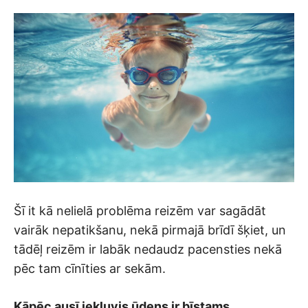
Šī it kā nelielā problēma reizēm var sagādāt
vairāk nepatikšanu, nekā pirmajā brīdī šķiet, un
tādēļ reizēm ir labāk nedaudz pacensties nekā
pēc tam cīnīties ar sekām.
Kāpēc ausī iekļuvis ūdens ir bīstams