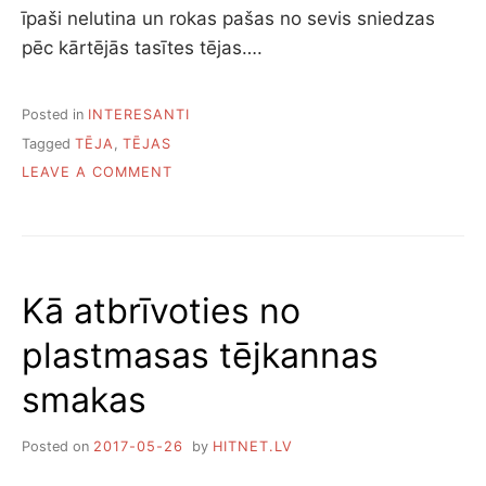
īpaši nelutina un rokas pašas no sevis sniedzas
pēc kārtējās tasītes tējas….
Posted in
INTERESANTI
Tagged
TĒJA
,
TĒJAS
ON
LEAVE A COMMENT
TOPS:
PIECAS
PASAULĒ
DĀRGĀKĀS
TĒJAS
Kā atbrīvoties no
plastmasas tējkannas
smakas
Posted on
2017-05-26
by
HITNET.LV