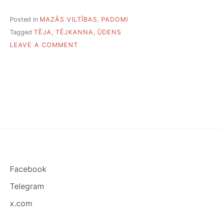
Posted in
MAZĀS VILTĪBAS
,
PADOMI
Tagged
TĒJA
,
TĒJKANNA
,
ŪDENS
ON
LEAVE A COMMENT
KĀ
ATBRĪVOTIES
NO
PLASTMASAS
TĒJKANNAS
SMAKAS
Facebook
Telegram
x.com