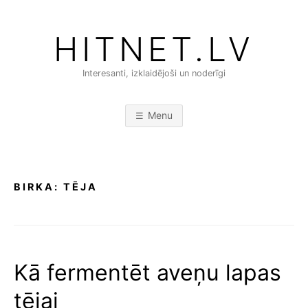
Skip
to
HITNET.LV
content
Interesanti, izklaidējoši un noderīgi
Menu
BIRKA:
TĒJA
Kā fermentēt aveņu lapas
tējai