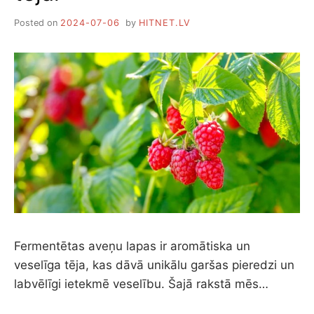
Posted on
2024-07-06
by
HITNET.LV
Fermentētas aveņu lapas ir aromātiska un
veselīga tēja, kas dāvā unikālu garšas pieredzi un
labvēlīgi ietekmē veselību. Šajā rakstā mēs…