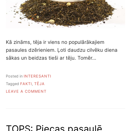
Kā zināms, tēja ir viens no populārākajiem
pasaules dzērieniem. Ļoti daudzu cilvēku diena
sākas un beidzas tieši ar tēju. Tomēr…
Posted in
INTERESANTI
Tagged
FAKTI
,
TĒJA
ON
LEAVE A COMMENT
INTERESANTI
FAKTI
PAR
TĒJU
TOPS: Piecas pasaulē