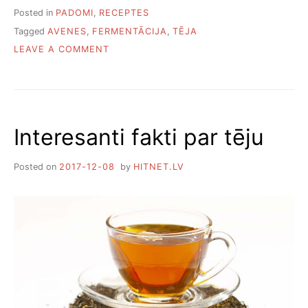
Posted in
PADOMI
,
RECEPTES
Tagged
AVENES
,
FERMENTĀCIJA
,
TĒJA
ON
LEAVE A COMMENT
KĀ
FERMENTĒT
AVEŅU
LAPAS
TĒJAI
Interesanti fakti par tēju
Posted on
2017-12-08
by
HITNET.LV