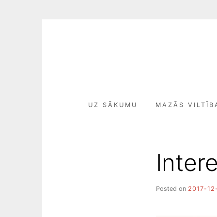
Skip
to
content
UZ SĀKUMU
MAZĀS VILTĪB
Intere
Posted on
2017-12