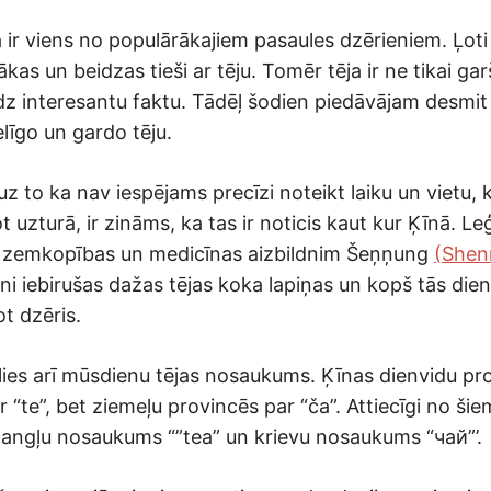
a ir viens no populārākajiem pasaules dzērieniem. Ļot
ākas un beidzas tieši ar tēju. Tomēr tēja ir ne tikai gar
udz interesantu faktu. Tādēļ šodien piedāvājam desmit
līgo un gardo tēju.
uz to ka nav iespējams precīzi noteikt laiku un vietu, ku
tot uzturā, ir zināms, ka tas ir noticis kaut kur Ķīnā. L
u zemkopības un medicīnas aizbildnim Šeņņung
(She
ni iebirušas dažas tējas koka lapiņas un kopš tās die
ot dzēris.
lies arī mūsdienu tējas nosaukums. Ķīnas dienvidu pro
 “te”, bet ziemeļu provincēs par “ča”. Attiecīgi no ši
as angļu nosaukums “”tea” un krievu nosaukums “чай”’.