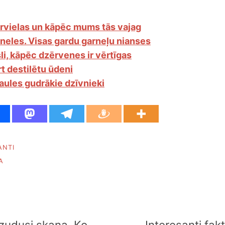
drvielas un kāpēc mums tās vajag
rneles. Visas gardu garneļu nianses
li, kāpēc dzērvenes ir vērtīgas
rt destilētu ūdeni
aules gudrākie dzīvnieki
ANTI
A
zudusi skaņa. Ko
Interesanti fakt