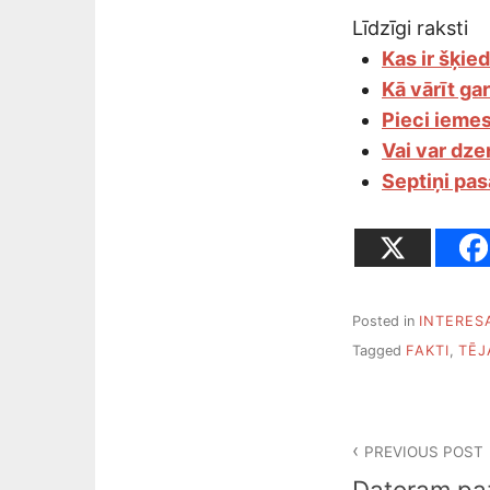
Līdzīgi raksti
Kas ir šķie
Kā vārīt ga
Pieci iemes
Vai var dze
Septiņi pas
Posted in
INTERES
Tagged
FAKTI
,
TĒJ
Ziņu
PREVIOUS POST
izvēlne
Datoram pa