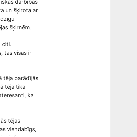
ciskās darbības
ta un šķirota ar
adzīgu
ējas šķirnēm.
citi.
 tās visas ir
ā tēja parādījās
 tēja tika
Interesanti, ka
ās tējas
jas viendabīgs,