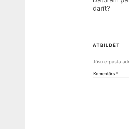
darīt?
ATBILDĒT
Jūsu e-pasta adr
Komentārs
*