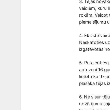
3. Tējas novāk
veidiem, kuru i
rokām. Veicot 
piemaisījumu un
4. Eksistē vair
Neskatoties uz 
izgatavotas no
5. Pateicoties 
aptuveni 16 ga
lietota kā dzied
plašāka tējas i
6. Ne visur tēj
novārījumu saja