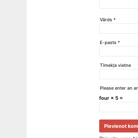
Vārds
*
E-pasts
*
Tīmekļa vietne
Please enter an an
four × 5 =