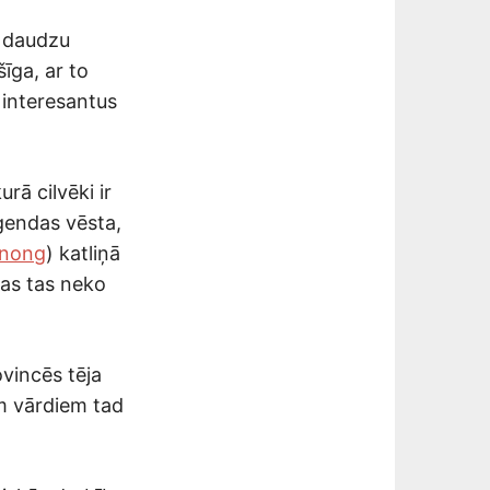
i daudzu
šīga, ar to
 interesantus
rā cilvēki ir
eģendas vēsta,
nnong
) katliņā
nas tas neko
vincēs tēja
em vārdiem tad