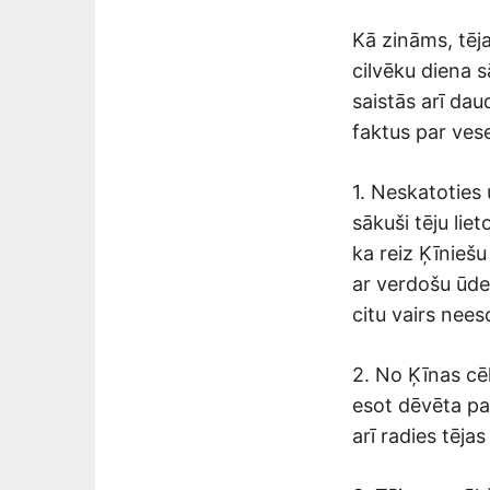
Kā zināms, tēj
cilvēku diena s
saistās arī da
faktus par vese
1. Neskatoties 
sākuši tēju lie
ka reiz Ķīnieš
ar verdošu ūde
citu vairs nees
2. No Ķīnas cē
esot dēvēta par
arī radies tēj