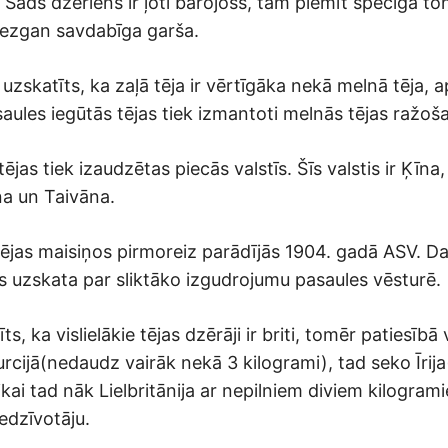
 Šāds dzēriens ir ļoti barojošs, tam piemīt spēcīga to
iezgan savdabīga garša.
k, uzskatīts, ka zaļā tēja ir vērtīgāka nekā melnā tēja,
aules iegūtās tējas tiek izmantoti melnās tējas ražoša
tējas tiek izaudzētas piecās valstīs. Šīs valstis ir Ķīna, 
na un Taivāna.
tējas maisiņos pirmoreiz parādījās 1904. gadā ASV. Da
os uzskata par sliktāko izgudrojumu pasaules vēsturē.
ts, ka vislielākie tējas dzērāji ir briti, tomēr patiesībā 
urcijā(nedaudz vairāk nekā 3 kilogrami), tad seko Īrij
ikai tad nāk Lielbritānija ar nepilniem diviem kilogra
iedzīvotāju.