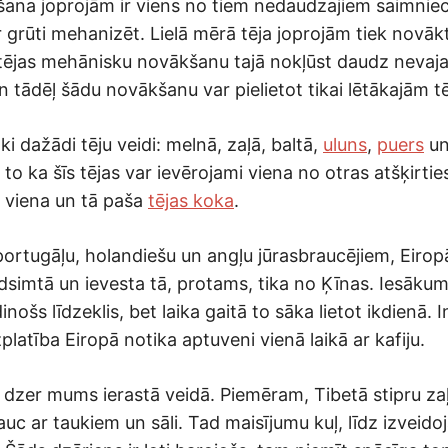
šana joprojām ir viens no tiem nedaudzajiem saimnie
r grūti mehanizēt. Lielā mērā tēja joprojām tiek novāk
tējas mehānisku novākšanu tajā nokļūst daudz nevaj
 tādēļ šādu novākšanu var pielietot tikai lētākajām t
āki dažādi tēju veidi: melnā, zaļā, baltā,
uluns
,
puers
un 
to ka šīs tējas var ievērojami viena no otras atšķirties,
 viena un tā paša
tējas koka
.
portugāļu, holandiešu un angļu jūrasbraucējiem, Eirop
dsimtā un ievesta tā, protams, tika no Ķīnas. Iesākumā
inošs līdzeklis, bet laika gaitā to sāka lietot ikdienā. 
zplatība Eiropā notika aptuveni vienā laikā ar kafiju.
u dzer mums ierastā veidā. Piemēram, Tibetā stipru zaļ
uc ar taukiem un sāli. Tad maisījumu kuļ, līdz izveido