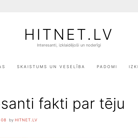
HITNET.LV
Interesanti, izklaidējoši un noderīgi
AS
SKAISTUMS UN VESELĪBA
PADOMI
IZK
santi fakti par tēju
-08
by
HITNET.LV