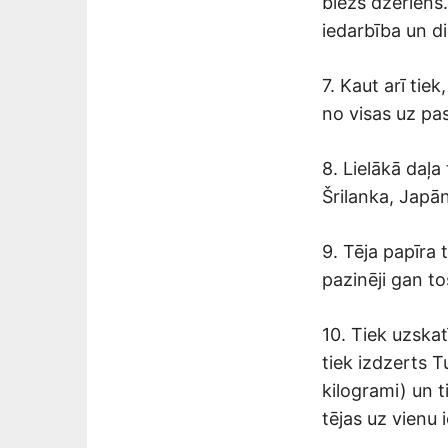
biezs dzēriens.
iedarbība un d
7. Kaut arī tie
no visas uz pas
8. Lielākā daļa 
Šrilanka, Japā
9. Tēja papīra 
pazinēji gan t
10. Tiek uzskatī
tiek izdzerts T
kilogrami) un t
tējas uz vienu 