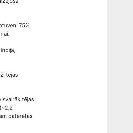
nizējoša
 aptuveni 75%
nai.
Indija,
ži tējas
visvairāk tējas
a(~2,2
miem patērētās