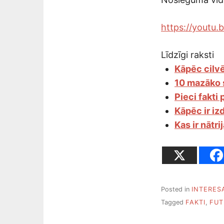
https://youtu
Līdzīgi raksti
Kāpēc cilvē
10 mazāko 
Pieci fakti 
Kāpēc ir iz
Kas ir nātri
Posted in
INTERES
Tagged
FAKTI
,
FUT