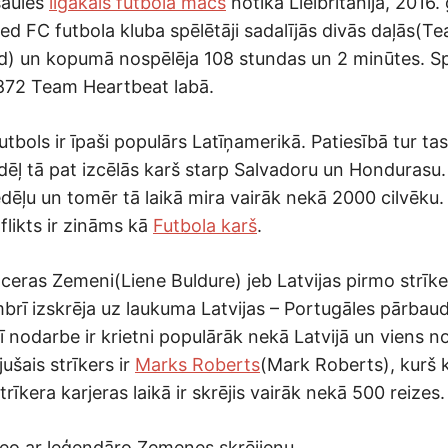
saules
ilgākais futbola mačs
notika Lielbritānijā, 2016.
ed FC futbola kluba spēlētāji sadalījās divās daļās(
) un kopumā nospēlēja 108 stundas un 2 minūtes. Sp
 872 Team Heartbeat labā.
utbols ir īpaši populārs Latīņamerikā. Patiesībā tur tas 
dēļ tā pat izcēlās karš starp Salvadoru un Hondurasu.
edēļu un tomēr tā laikā mira vairāk nekā 2000 cilvēku.
flikts ir zināms kā
Futbola karš
.
tceras Zemeni(Liene Buldure) jeb Latvijas pirmo strīke
brī izskrēja uz laukuma Latvijas – Portugāles pārbau
šī nodarbe ir krietni populārāk nekā Latvijā un viens n
ušais strīkers ir
Marks Roberts
(Mark Roberts), kurš
trīkera karjeras laikā ir skrējis vairāk nekā 500 reizes.
eo ar leģendāro Zemenes skrējienu