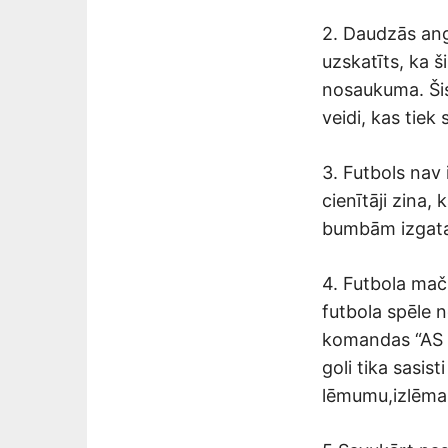
2. Daudzās angl
uzskatīts, ka š
nosaukuma. Šis 
veidi, kas tiek 
3. Futbols nav
cienītāji zina,
bumbām izgata
4. Futbola mačs
futbola spēle 
komandas “AS A
goli tika sasis
lēmumu,izlēma 