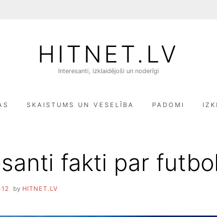
HITNET.LV
Interesanti, izklaidējoši un noderīgi
AS
SKAISTUMS UN VESELĪBA
PADOMI
IZK
santi fakti par futbo
-12
by
HITNET.LV