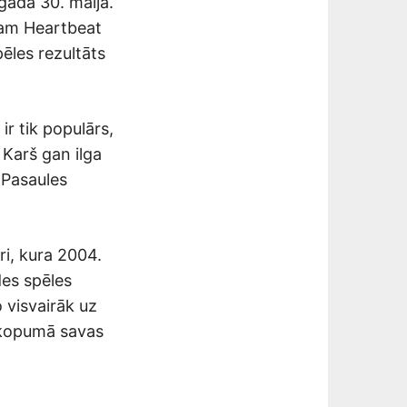
 gada 30. maijā.
Team Heartbeat
ēles rezultāts
ir tik populārs,
 Karš gan ilga
 Pasaules
ri, kura 2004.
des spēles
o visvairāk uz
 kopumā savas