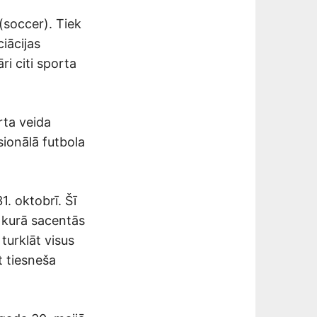
 (soccer). Tiek
iācijas
ri citi sporta
rta veida
sionālā futbola
. oktobrī. Šī
 kurā sacentās
turklāt visus
t tiesneša