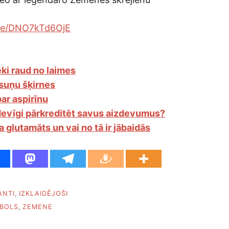
.be/DNO7kTd6OjE
ki raud no laimes
suņu šķirnes
par aspirīnu
devīgi pārkreditēt savus aizdevumus?
ja glutamāts un vai no tā ir jābaidās
ANTI
,
IZKLAIDĒJOŠI
BOLS
,
ZEMENE