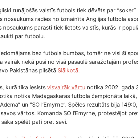
iski runājošās valstīs futbols tiek dēvēts par “soker”
is nosaukums radies no izmainīta Anglijas futbola asoc
nosaukums parasti tiek lietots valstīs, kurās ir populā
saukti par futbolu.
 iedomājams bez futbola bumbas, tomēr ne visi šī spo
 ka vairāk nekā pusi no visā pasaulē saražotajām profe
vo Pakistānas pilsētā
Siālkotā
.
, kurā tika iesists
visvairāk vārtu
notika 2002. gada 31
notika notika Madagaskaras futbola čempionāta laikā,
dema” un “SO l’Emyrne”. Spēles rezultāts bija 149:0, 
ti savos vārtos. Komanda SO l’Emyrne, protestējot pre
sāka spēlēt pati pret sevi.