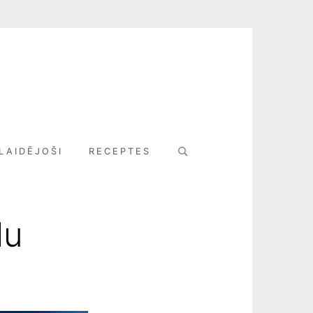
Search
LAIDĒJOŠI
RECEPTES
for:
lu