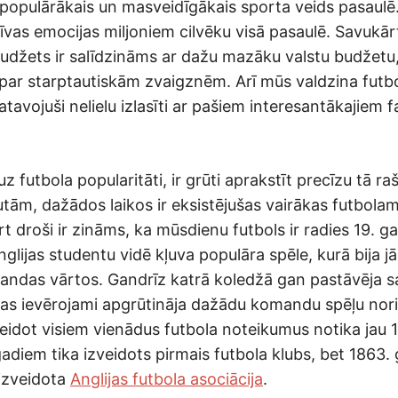
s populārākais un masveidīgākais sporta veids pasaulē
īvas emocijas miljoniem cilvēku visā pasaulē. Savukārt
budžets ir salīdzināms ar dažu mazāku valstu budžetu,
t par starptautiskām zvaigznēm. Arī mūs valdzina futbo
avojuši nelielu izlasīti ar pašiem interesantākajiem 
uz futbola popularitāti, ir grūti aprakstīt precīzu tā ra
tām, dažādos laikos ir eksistējušas vairākas futbolam
t droši ir zināms, ka mūsdienu futbols ir radies 19. g
lijas studentu vidē kļuva populāra spēle, kurā bija j
andas vārtos. Gandrīz katrā koledžā gan pastāvēja sa
tas ievērojami apgrūtināja dažādu komandu spēļu noris
eidot visiem vienādus futbola noteikumus notika jau 
adiem tika izveidots pirmais futbola klubs, bet 1863.
izveidota
Anglijas futbola asociācija
.