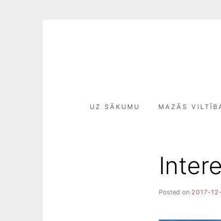
Skip
to
content
UZ SĀKUMU
MAZĀS VILTĪB
Intere
Posted on
2017-12