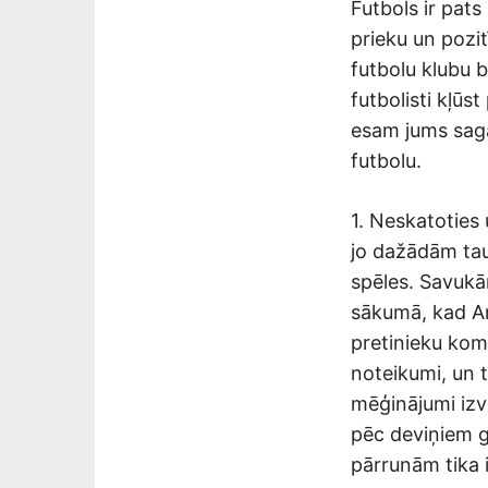
Futbols ir pat
prieku un pozit
futbolu klubu 
futbolisti kļūs
esam jums sagat
futbolu.
1. Neskatoties 
jo dažādām tau
spēles. Savukār
sākumā, kad Ang
pretinieku kom
noteikumi, un 
mēģinājumi izv
pēc deviņiem g
pārrunām tika 