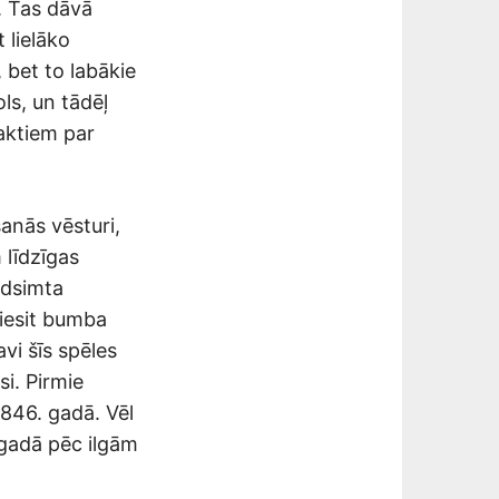
. Tas dāvā
 lielāko
 bet to labākie
ls, un tādēļ
faktiem par
šanās vēsturi,
 līdzīgas
adsimta
āiesit bumba
vi šīs spēles
i. Pirmie
1846. gadā. Vēl
 gadā pēc ilgām