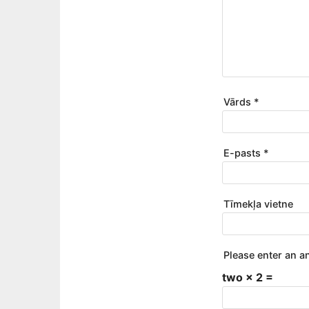
Vārds
*
E-pasts
*
Tīmekļa vietne
Please enter an an
two × 2 =