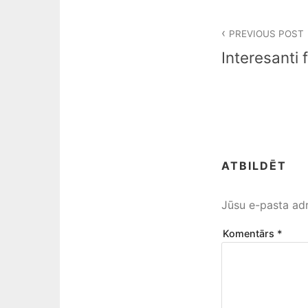
Ziņu
PREVIOUS POST
izvēlne
Interesanti f
ATBILDĒT
Jūsu e-pasta adr
Komentārs
*