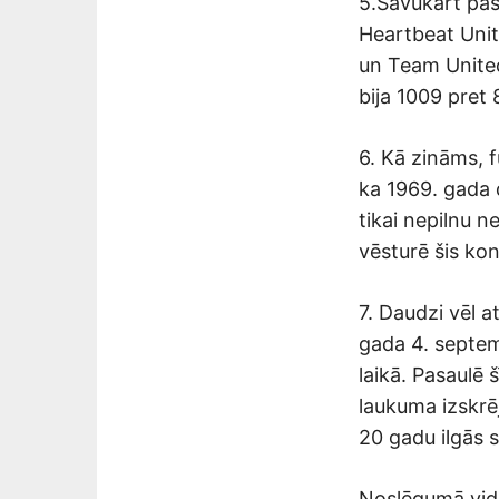
5.Savukārt pa
Heartbeat Unit
un Team United
bija 1009 pret
6. Kā zināms, f
ka 1969. gada 
tikai nepilnu n
vēsturē šis kon
7. Daudzi vēl a
gada 4. septem
laikā. Pasaulē 
laukuma izskrēj
20 gadu ilgās s
Noslēgumā vid