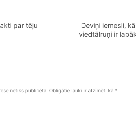
akti par tēju
Deviņi iemesli, k
viedtālruņi ir labā
ese netiks publicēta.
Obligātie lauki ir atzīmēti kā
*