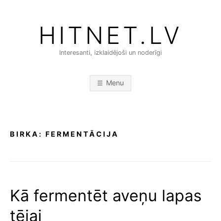
Skip
to
HITNET.LV
content
Interesanti, izklaidējoši un noderīgi
Menu
BIRKA:
FERMENTĀCIJA
Kā fermentēt aveņu lapas
tējai