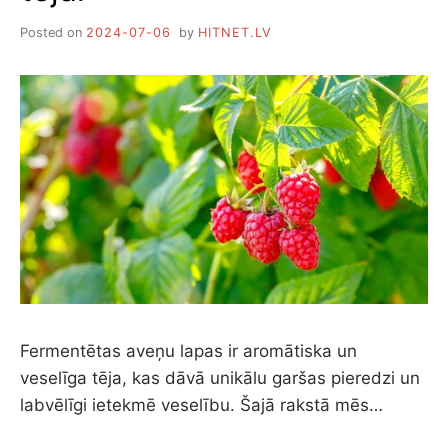
Posted on
2024-07-06
by
HITNET.LV
Fermentētas aveņu lapas ir aromātiska un
veselīga tēja, kas dāvā unikālu garšas pieredzi un
labvēlīgi ietekmē veselību. Šajā rakstā mēs…