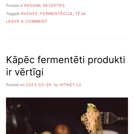
Posted in
PADOMI
,
RECEPTES
Tagged
AVENES
,
FERMENTĀCIJA
,
TĒJA
ON
LEAVE A COMMENT
KĀ
FERMENTĒT
AVEŅU
LAPAS
TĒJAI
Kāpēc fermentēti produkti
ir vērtīgi
Posted on
2023-03-30
by
HITNET.LV