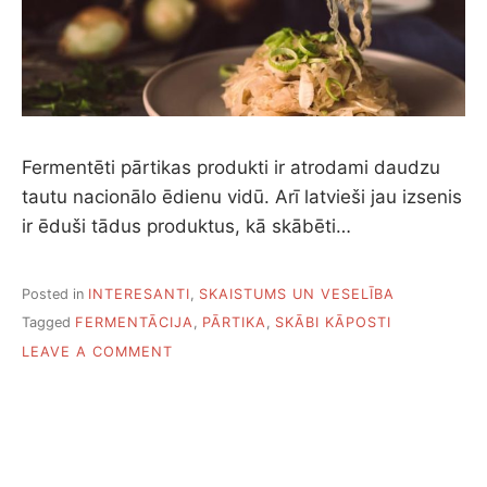
Fermentēti pārtikas produkti ir atrodami daudzu
tautu nacionālo ēdienu vidū. Arī latvieši jau izsenis
ir ēduši tādus produktus, kā skābēti…
Posted in
INTERESANTI
,
SKAISTUMS UN VESELĪBA
Tagged
FERMENTĀCIJA
,
PĀRTIKA
,
SKĀBI KĀPOSTI
ON
LEAVE A COMMENT
KĀPĒC
FERMENTĒTI
PRODUKTI
IR
VĒRTĪGI