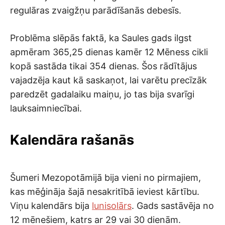
regulāras zvaigžņu parādīšanās debesīs.
Problēma slēpās faktā, ka Saules gads ilgst
apmēram 365,25 dienas kamēr 12 Mēness cikli
kopā sastāda tikai 354 dienas. Šos rādītājus
vajadzēja kaut kā saskaņot, lai varētu precīzāk
paredzēt gadalaiku maiņu, jo tas bija svarīgi
lauksaimniecībai.
Kalendāra rašanās
Šumeri Mezopotāmijā bija vieni no pirmajiem,
kas mēģināja šajā nesakritībā ieviest kārtību.
Viņu kalendārs bija
lunisolārs
. Gads sastāvēja no
12 mēnešiem, katrs ar 29 vai 30 dienām.