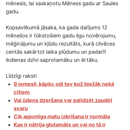
mēnesis, lai saskaņotu Mēness gadu ar Saules
gadu.
Kopsavilkumā jāsaka, ka gada dalījums 12
mēnešos ir tūkstošiem gadu ilgu novērojumu,
mēģinājumu un kļūdu rezultāts, kurā cilvēces
centās sakārtot laika plūdumu un padarīt
ikdienas dzīvi saprotamāku un ērtāku.
Līdzīgi raksti
9 iemesli, kāpēc odi tev kož biežāk nekā
citiem
Vai ūdens dzeršana var palīdzēt zaudēt
svaru
Cik apjomīga matu izkrišana ir normāla
Kas ir nātrija glutamāts un vai no tā ir