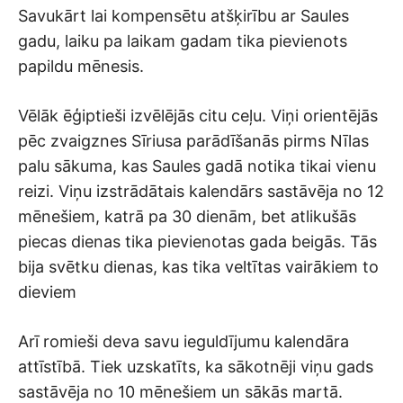
Savukārt lai kompensētu atšķirību ar Saules
gadu, laiku pa laikam gadam tika pievienots
papildu mēnesis.
Vēlāk ēģiptieši izvēlējās citu ceļu. Viņi orientējās
pēc zvaigznes Sīriusa parādīšanās pirms Nīlas
palu sākuma, kas Saules gadā notika tikai vienu
reizi. Viņu izstrādātais kalendārs sastāvēja no 12
mēnešiem, katrā pa 30 dienām, bet atlikušās
piecas dienas tika pievienotas gada beigās. Tās
bija svētku dienas, kas tika veltītas vairākiem to
dieviem
Arī romieši deva savu ieguldījumu kalendāra
attīstībā. Tiek uzskatīts, ka sākotnēji viņu gads
sastāvēja no 10 mēnešiem un sākās martā.