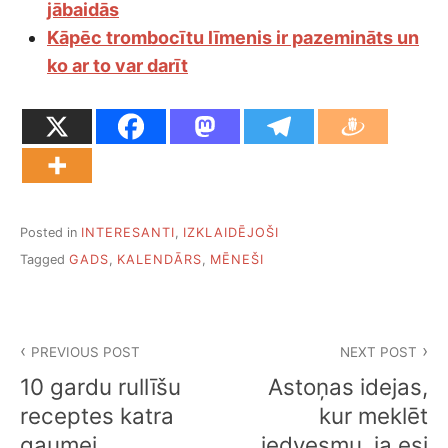
jābaidās
Kāpēc trombocītu līmenis ir pazemināts un
ko ar to var darīt
Posted in
INTERESANTI
,
IZKLAIDĒJOŠI
Tagged
GADS
,
KALENDĀRS
,
MĒNEŠI
Ziņu
PREVIOUS POST
NEXT POST
izvēlne
10 gardu rullīšu
Astoņas idejas,
receptes katra
kur meklēt
gaumei
iedvesmu, ja esi