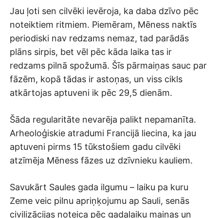
Jau ļoti sen cilvēki ievēroja, ka daba dzīvo pēc
noteiktiem ritmiem. Piemēram, Mēness naktīs
periodiski nav redzams nemaz, tad parādās
plāns sirpis, bet vēl pēc kāda laika tas ir
redzams pilnā spožumā. Šīs pārmaiņas sauc par
fāzēm, kopā tādas ir astoņas, un viss cikls
atkārtojas aptuveni ik pēc 29,5 dienām.
Šāda regularitāte nevarēja palikt nepamanīta.
Arheoloģiskie atradumi Francijā liecina, ka jau
aptuveni pirms 15 tūkstošiem gadu cilvēki
atzīmēja Mēness fāzes uz dzīvnieku kauliem.
Savukārt Saules gada ilgumu – laiku pa kuru
Zeme veic pilnu apriņķojumu ap Sauli, senās
civilizācijas noteica pēc gadalaiku maiņas un