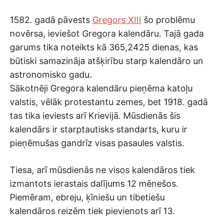
1582. gadā pāvests
Gregors XIII
šo problēmu
novērsa, ieviešot Gregora kalendāru. Tajā gada
garums tika noteikts kā 365,2425 dienas, kas
būtiski samazināja atšķirību starp kalendāro un
astronomisko gadu.
Sākotnēji Gregora kalendāru pieņēma katoļu
valstis, vēlāk protestantu zemes, bet 1918. gadā
tas tika ieviests arī Krievijā. Mūsdienās šis
kalendārs ir starptautisks standarts, kuru ir
pieņēmušas gandrīz visas pasaules valstis.
Tiesa, arī mūsdienās ne visos kalendāros tiek
izmantots ierastais dalījums 12 mēnešos.
Piemēram, ebreju, ķīniešu un tibetiešu
kalendāros reizēm tiek pievienots arī 13.