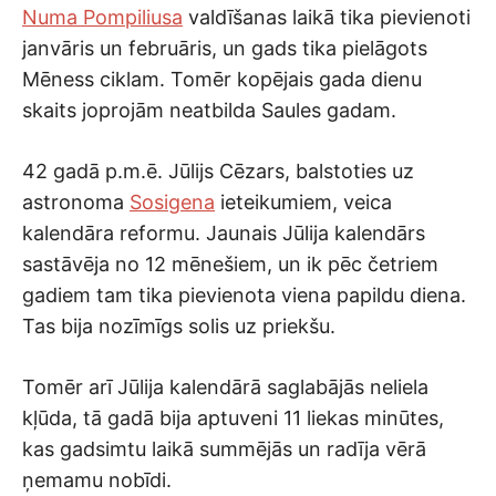
Numa Pompiliusa
valdīšanas laikā tika pievienoti
janvāris un februāris, un gads tika pielāgots
Mēness ciklam. Tomēr kopējais gada dienu
skaits joprojām neatbilda Saules gadam.
42 gadā p.m.ē. Jūlijs Cēzars, balstoties uz
astronoma
Sosigena
ieteikumiem, veica
kalendāra reformu. Jaunais Jūlija kalendārs
sastāvēja no 12 mēnešiem, un ik pēc četriem
gadiem tam tika pievienota viena papildu diena.
Tas bija nozīmīgs solis uz priekšu.
Tomēr arī Jūlija kalendārā saglabājās neliela
kļūda, tā gadā bija aptuveni 11 liekas minūtes,
kas gadsimtu laikā summējās un radīja vērā
ņemamu nobīdi.