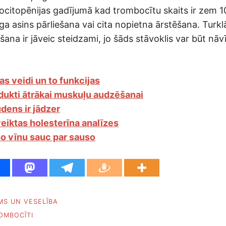
itopēnijas gadījumā kad trombocītu skaits ir zem 1
ga asins pārliešana vai cita nopietna ārstēšana. Turkl
ana ir jāveic steidzami, jo šāds stāvoklis var būt nāv
as veidi un to funkcijas
dukti ātrākai muskuļu audzēšanai
dens ir jādzer
veiktas holesterīna analīzes
o vīnu sauc par sauso
MS UN VESELĪBA
OMBOCĪTI