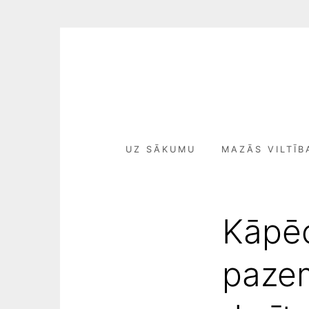
Skip
to
content
UZ SĀKUMU
MAZĀS VILTĪB
Kāpēc
pazem