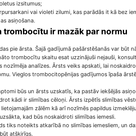
oletus izsitumus;
pursarkani vai violeti zilumi, kas parādās it kā bez ie
nas asiņošana.
ja trombocītu ir mazāk par normu
odas pie ārsta. Šajā gadījumā pašārstēšanās var būt n
to trombocītu skaitu esat uzzinājuši nejauši, konsultē
s nozīmēja analīzes. Ārsts veiks apskati, lai noskaidro
mu. Vieglos trombocitopēnijas gadījumos īpaša ārst
ptomi būs un ārsts uzskatīs, ka pastāv iekšējās asiņo
rot kādi ir slimības cēloņi. Ārsts izpētīs slimības vēstu
 lietojamajām zālēm kā arī nozīmēs papildus izmeklēj
uzsākta, kad būs noskaidroti slimības iemesli.
ds tiks noteikts atkarībā no slimības iemesliem, un d
ūt atšķirīgs.