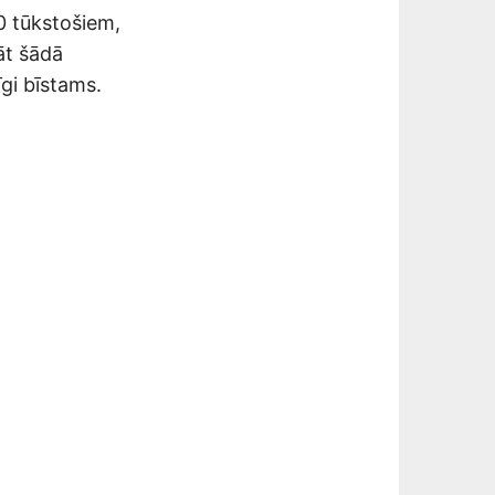
0 tūkstošiem,
āt šādā
īgi bīstams.