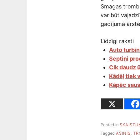
Smagas tromboc
var būt vajadzī
gadījumā ārstēš
Līdzīgi raksti
Auto turbīn
Septiņi pro
Cik daudz ū
Kādēļ tiek 
Kāpēc saus
Posted in
SKAISTU
Tagged
ASINIS
,
TR