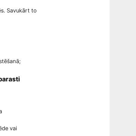
ēs. Savukārt to
rstēšanā;
parasti
a
ēde vai