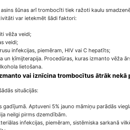
s asins šūnas arī trombocīti tiek ražoti kaulu smadzen
ivitāti var ietekmēt šādi faktori:
ti vēža veidi;
s veidi;
rusu infekcijas, piemēram, HIV vai C hepatīts;
ja un ķīmijterapija. Procedūras, kuras izmanto vēža ā
lkohola lietošana.
manto vai iznīcina trombocītus ātrāk nekā 
šādās situācijās:
s gadījumā. Aptuveni 5% jauno māmiņu parādās viegl
ja neilgi pirms dzemdībām.
eriālas infekcijas, piemēram, sistēmiska sarkanā vilk