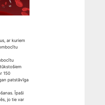
us, ar kuriem
rombocītu
mbocītu
 tūkstošiem
ar 150
 gan patstāvīga
ošanas. Īpaši
s, jo tie var