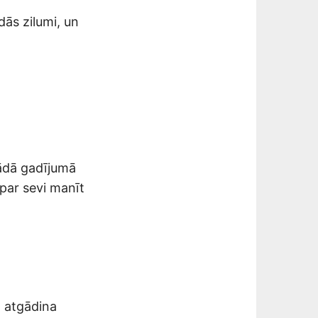
dās zilumi, un
Šādā gadījumā
par sevi manīt
n atgādina