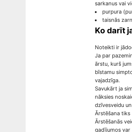
sarkanus vai vi
purpura (pur
taisnās zar
Ko darīt 
Noteikti ir jād
Ja par pazeminā
ārstu, kurš jum
bīstamu simpto
vajadzīga.
Savukārt ja sim
nāksies noskaid
dzīvesveidu un
Ārstēšana tiks 
Ārstēšanās vei
gadījumos var b