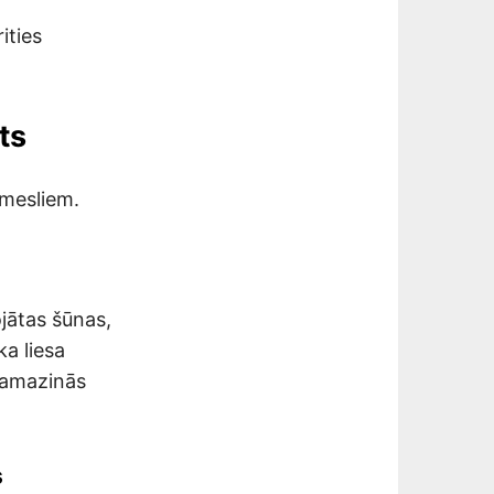
ities
ts
emesliem.
ojātas šūnas,
ka liesa
 samazinās
s