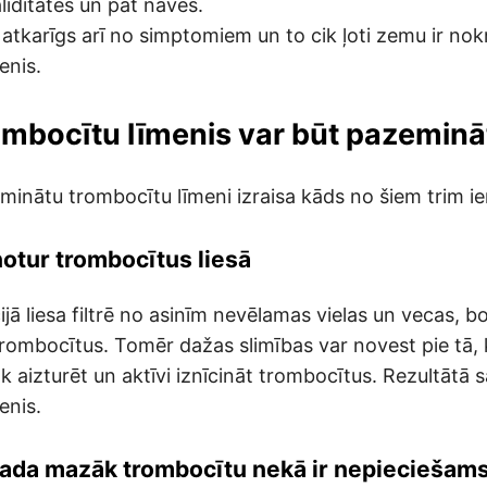
liditātes un pat nāves.
 atkarīgs arī no simptomiem un to cik ļoti zemu ir nokr
enis.
mbocītu līmenis var būt pazeminā
minātu trombocītu līmeni izraisa kāds no šiem trim i
otur trombocītus liesā
jā liesa filtrē no asinīm nevēlamas vielas un vecas, b
 trombocītus. Tomēr dažas slimības var novest pie tā, 
āk aizturēt un aktīvi iznīcināt trombocītus. Rezultātā
enis.
ada mazāk trombocītu nekā ir nepieciešam