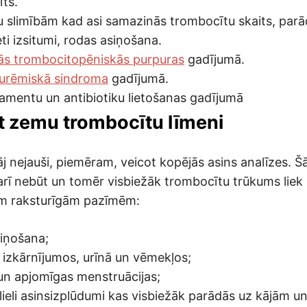
īts.
ju slimībām kad asi samazinās trombocītu skaits, parā
leti izsitumi, rodas asiņošana.
ās trombocitopēniskās purpuras
gadījumā.
 urēmiskā sindroma
gadījumā.
mentu un antibiotiku lietošanas gadījumā
t zemu trombocītu līmeni
āj nejauši, piemēram, veicot kopējās asins analīzes. 
rī nebūt un tomēr visbiežāk trombocītu trūkums liek 
am raksturīgām pazīmēm:
iņošana;
 izkārnījumos, urīnā un vēmekļos;
 un apjomīgas menstruācijas;
lieli asinsizplūdumi kas visbiežāk parādās uz kājām u