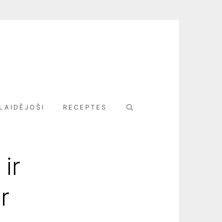
Search
LAIDĒJOŠI
RECEPTES
for:
ir
r