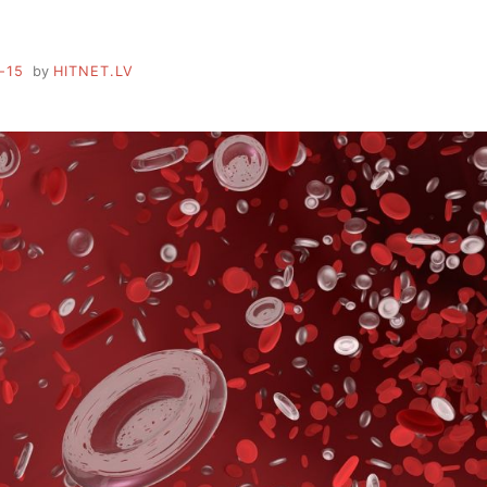
-15
by
HITNET.LV