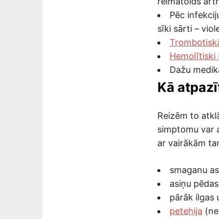
reimatoīds artr
Pēc infekci
sīki sārti – vio
Trombotisk
Hemolītiski
Dažu medika
Kā atpazī
Reizēm to atkl
simptomu var a
ar vairākām t
smaganu as
asiņu pēdas
pārāk ilgas
petehija
(ne