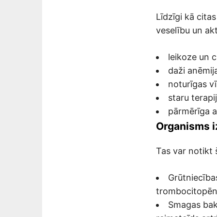
Līdzīgi kā cita
veselību un akt
leikoze un ci
daži anēmija
noturīgas vī
staru terapi
pārmērīga a
Organisms iz
Tas var notikt 
Grūtniecība
trombocitopēni
Smagas bakt