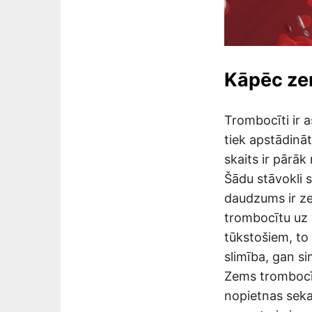
Kāpēc zem
Trombocīti ir a
tiek apstādinā
skaits ir pārāk
Šādu stāvokli 
daudzums ir ze
trombocītu uz v
tūkstošiem, to
slimība, gan s
Zems trombocītu
nopietnas seka