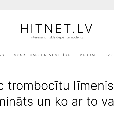
HITNET.LV
Interesanti, izklaidējoši un noderīgi
AS
SKAISTUMS UN VESELĪBA
PADOMI
IZK
 trombocītu līmenis 
ināts un ko ar to va