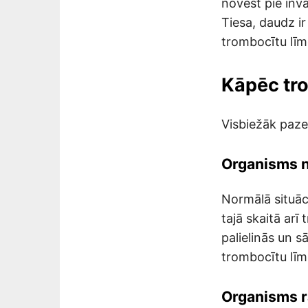
novest pie inva
Tiesa, daudz ir
trombocītu līm
Kāpēc tro
Visbiežāk paze
Organisms n
Normālā situāci
tajā skaitā arī
palielinās un s
trombocītu līm
Organisms r