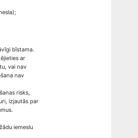
mesla);
āvīgi bīstama.
jieties ar
tu, vai nav
ēšana nav
šanas risks,
ri, izjautās par
umus.
ažādu iemeslu