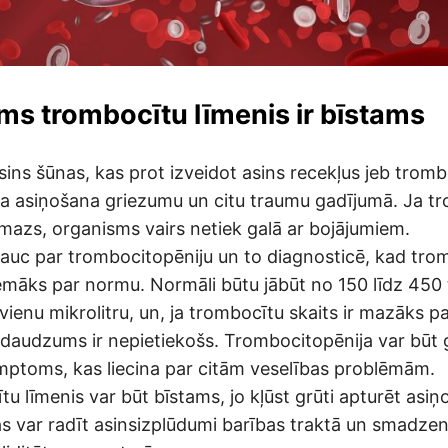
s trombocītu līmenis ir bīstams
sins šūnas, kas prot izveidot asins recekļus jeb tromb
ta asiņošana griezumu un citu traumu gadījumā. Ja t
 mazs, organisms vairs netiek galā ar bojājumiem.
sauc par trombocitopēniju un to diagnosticē, kad tro
māks par normu. Normāli būtu jābūt no 150 līdz 450
ienu mikrolitru, un, ja trombocītu skaits ir mazāks p
 daudzums ir nepietiekošs. Trombocitopēnija var būt
imptoms, kas liecina par citām veselības problēmām.
 līmenis var būt bīstams, jo kļūst grūti apturēt asiņ
s var radīt asinsizplūdumi barības traktā un smadzenē