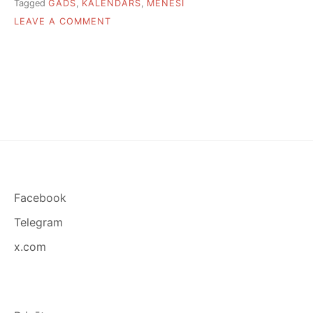
Tagged
GADS
,
KALENDĀRS
,
MĒNEŠI
ON
LEAVE A COMMENT
KĀPĒC
GADĀ
IR
12
MĒNEŠI
Facebook
Telegram
x.com