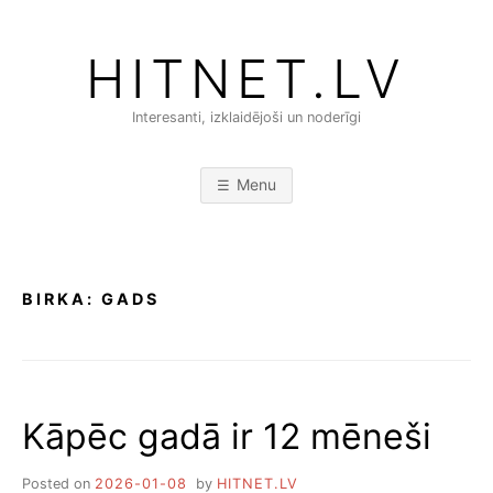
Skip
to
HITNET.LV
content
Interesanti, izklaidējoši un noderīgi
Menu
BIRKA:
GADS
Kāpēc gadā ir 12 mēneši
Posted on
2026-01-08
by
HITNET.LV