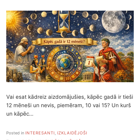
Vai esat kādreiz aizdomājušies, kāpēc gadā ir tieši
12 mēneši un nevis, piemēram, 10 vai 15? Un kurš
un kāpēc…
Posted in
INTERESANTI
,
IZKLAIDĒJOŠI