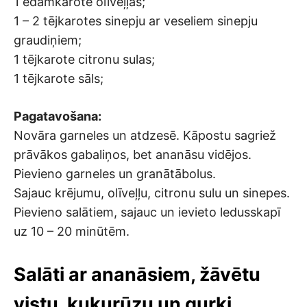
1 ēdamkarote olīveļļas;
1 – 2 tējkarotes sinepju ar veseliem sinepju
graudiņiem;
1 tējkarote citronu sulas;
1 tējkarote sāls;
Pagatavošana:
Novāra garneles un atdzesē. Kāpostu sagriež
prāvākos gabaliņos, bet ananāsu vidējos.
Pievieno garneles un granātābolus.
Sajauc krējumu, olīveļļu, citronu sulu un sinepes.
Pievieno salātiem, sajauc un ievieto ledusskapī
uz 10 – 20 minūtēm.
Salāti ar ananāsiem, žāvētu
vistu, kukurūzu un gurķi