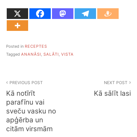
Posted in
RECEPTES
Tagged
ANANĀSI
,
SALĀTI
,
VISTA
Ziņu
PREVIOUS POST
NEXT POST
izvēlne
Kā notīrīt
Kā sālīt lasi
parafīnu vai
sveču vasku no
apģērba un
citām virsmām