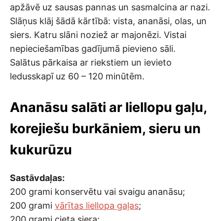
apžāvē uz sausas pannas un sasmalcina ar nazi.
Slāņus klāj šādā kārtībā: vista, ananāsi, olas, un
siers. Katru slāni noziež ar majonēzi. Vistai
nepieciešamības gadījumā pievieno sāli.
Salātus pārkaisa ar riekstiem un ievieto
ledusskapī uz 60 – 120 minūtēm.
Ananāsu salāti ar liellopu gaļu,
korejiešu burkāniem, sieru un
kukurūzu
Sastāvdaļas:
200 grami konservētu vai svaigu ananāsu;
200 grami
vārītas liellopa gaļas
;
200 grami cieta siera;