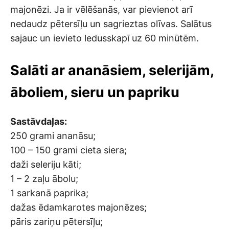
majonēzi. Ja ir vēlēšanās, var pievienot arī
nedaudz pētersīļu un sagrieztas olīvas. Salātus
sajauc un ievieto ledusskapī uz 60 minūtēm.
Salāti ar ananāsiem, selerijām,
āboliem, sieru un papriku
Sastāvdaļas:
250 grami ananāsu;
100 – 150 grami cieta siera;
daži seleriju kāti;
1 – 2 zaļu ābolu;
1 sarkanā paprika;
dažas ēdamkarotes majonēzes;
pāris zariņu pētersīļu;