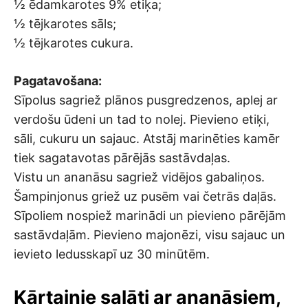
½ ēdamkarotes 9% etiķa;
½ tējkarotes sāls;
½ tējkarotes cukura.
Pagatavošana:
Sīpolus sagriež plānos pusgredzenos, aplej ar
verdošu ūdeni un tad to nolej. Pievieno etiķi,
sāli, cukuru un sajauc. Atstāj marinēties kamēr
tiek sagatavotas pārējās sastāvdaļas.
Vistu un ananāsu sagriež vidējos gabaliņos.
Šampinjonus griež uz pusēm vai četrās daļās.
Sīpoliem nospiež marinādi un pievieno pārējām
sastāvdaļām. Pievieno majonēzi, visu sajauc un
ievieto ledusskapī uz 30 minūtēm.
Kārtainie salāti ar ananāsiem,