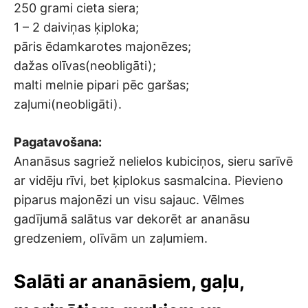
250 grami cieta siera;
1 – 2 daiviņas ķiploka;
pāris ēdamkarotes majonēzes;
dažas olīvas(neobligāti);
malti melnie pipari pēc garšas;
zaļumi(neobligāti).
Pagatavošana:
Ananāsus sagriež nelielos kubiciņos, sieru sarīvē
ar vidēju rīvi, bet ķiplokus sasmalcina. Pievieno
piparus majonēzi un visu sajauc. Vēlmes
gadījumā salātus var dekorēt ar ananāsu
gredzeniem, olīvām un zaļumiem.
Salāti ar ananāsiem, gaļu,