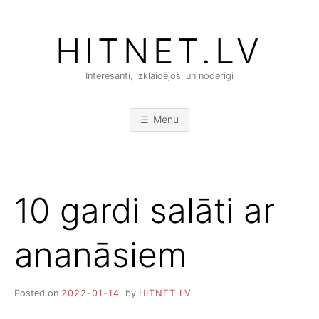
Skip
to
HITNET.LV
content
Interesanti, izklaidējoši un noderīgi
Menu
10 gardi salāti ar
ananāsiem
Posted on
2022-01-14
by
HITNET.LV