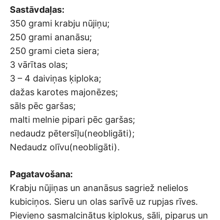
Sastāvdaļas:
350 grami krabju nūjiņu;
250 grami ananāsu;
250 grami cieta siera;
3 vārītas olas;
3 – 4 daiviņas ķiploka;
dažas karotes majonēzes;
sāls pēc garšas;
malti melnie pipari pēc garšas;
nedaudz pētersīļu(neobligāti);
Nedaudz olīvu(neobligāti).
Pagatavošana:
Krabju nūjiņas un ananāsus sagriež nelielos
kubiciņos. Sieru un olas sarīvē uz rupjas rīves.
Pievieno sasmalcinātus ķiplokus, sāli, piparus un