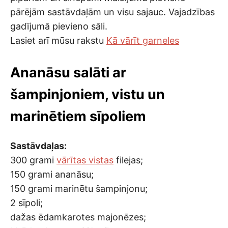
pārējām sastāvdaļām un visu sajauc. Vajadzības
gadījumā pievieno sāli.
Lasiet arī mūsu rakstu
Kā vārīt garneles
Ananāsu salāti ar
šampinjoniem, vistu un
marinētiem sīpoliem
Sastāvdaļas:
300 grami
vārītas vistas
filejas;
150 grami ananāsu;
150 grami marinētu šampinjonu;
2 sīpoli;
dažas ēdamkarotes majonēzes;