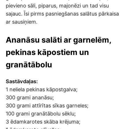
pievieno sāli, piparus, majonēzi un tad visu
sajauc. Īsi pirms pasniegšanas salātus pārkaisa
ar sausiņiem.
Ananāsu salāti ar garnelēm,
pekinas kāpostiem un
granātābolu
Sastāvdaļas:
1 neliela pekinas kāpostgalva;
300 grami ananāsu;
300 grami attīrītas sīkas garneles;
100 grami granātābolu sēklu;
3 ēdamkarotes skāba krējuma;