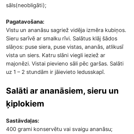
sāls(neobligāti);
Pagatavošana:
Vistu un ananāsu sagriež vidēja izmēra kubiņos.
Sieru sarīvē ar smalku rīvi. Salātus klāj šādos
slāņos: puse siera, puse vistas, ananās, atlikusī
vista un siers. Katru slāni viegli ieziež ar
majonēzi. Vistai pievieno sāli pēc garšas. Salāti
uz 1 – 2 stundām ir jāievieto ledusskapī.
Salāti ar ananāsiem, sieru un
ķiplokiem
Sastāvdaļas:
400 grami konservētu vai svaigu ananāsu;