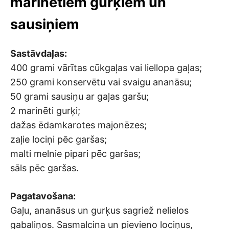
marinētiem gurķiem un
sausiņiem
Sastāvdaļas:
400 grami vārītas cūkgaļas vai liellopa gaļas;
250 grami konservētu vai svaigu ananāsu;
50 grami sausiņu ar gaļas garšu;
2 marinēti gurķi;
dažas ēdamkarotes majonēzes;
zaļie lociņi pēc garšas;
malti melnie pipari pēc garšas;
sāls pēc garšas.
Pagatavošana:
Gaļu, ananāsus un gurķus sagriež nelielos
gabaliņos. Sasmalcina un pievieno lociņus,