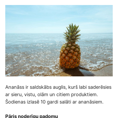
Ananāss ir saldskābs auglis, kurš labi saderēsies
ar sieru, vistu, olām un citiem produktiem.
Šodienas izlasē 10 gardi salāti ar ananāsiem.
Pāris noderīgu padomu