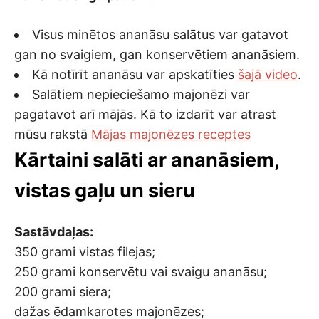
Visus minētos ananāsu salātus var gatavot
gan no svaigiem, gan konservētiem ananāsiem.
Kā notīrīt ananāsu var apskatīties
šajā video
.
Salātiem nepieciešamo majonēzi var
pagatavot arī mājās. Kā to izdarīt var atrast
mūsu rakstā
Mājas majonēzes receptes
Kārtaini salāti ar ananāsiem,
vistas gaļu un sieru
Sastāvdaļas:
350 grami vistas filejas;
250 grami konservētu vai svaigu ananāsu;
200 grami siera;
dažas ēdamkarotes majonēzes;