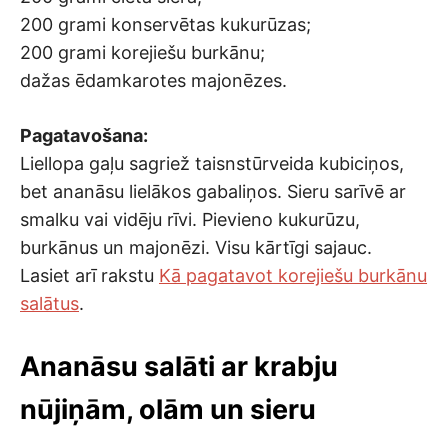
200 grami konservētas kukurūzas;
200 grami korejiešu burkānu;
dažas ēdamkarotes majonēzes.
Pagatavošana:
Liellopa gaļu sagriež taisnstūrveida kubiciņos,
bet ananāsu lielākos gabaliņos. Sieru sarīvē ar
smalku vai vidēju rīvi. Pievieno kukurūzu,
burkānus un majonēzi. Visu kārtīgi sajauc.
Lasiet arī rakstu
Kā pagatavot korejiešu burkānu
salātus
.
Ananāsu salāti ar krabju
nūjiņām, olām un sieru