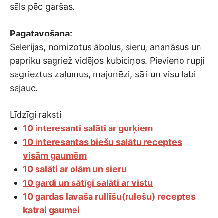
sāls pēc garšas.
Pagatavošana:
Selerijas, nomizotus ābolus, sieru, ananāsus un
papriku sagriež vidējos kubiciņos. Pievieno rupji
sagrieztus zaļumus, majonēzi, sāli un visu labi
sajauc.
Līdzīgi raksti
10 interesanti salāti ar gurķiem
10 interesantas biešu salātu receptes
visām gaumēm
10 salāti ar olām un sieru
10 gardi un sātīgi salāti ar vistu
10 gardas lavaša rullīšu(rulešu) receptes
katrai gaumei