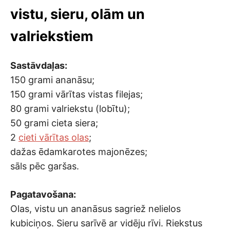
vistu, sieru, olām un
valriekstiem
Sastāvdaļas:
150 grami ananāsu;
150 grami vārītas vistas filejas;
80 grami valriekstu (lobītu);
50 grami cieta siera;
2
cieti vārītas olas
;
dažas ēdamkarotes majonēzes;
sāls pēc garšas.
Pagatavošana:
Olas, vistu un ananāsus sagriež nelielos
kubiciņos. Sieru sarīvē ar vidēju rīvi. Riekstus