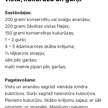
Sastāvdaļas:
200 grami konservētu vai svaigu ananāsu;
200 grami žāvētas vistas filejas;
150 grami konservētas kukurūzas;
1 – 2 gurķi;
4 – 5 ēdamkarotes skāba krējuma;
½ tējkarote sinepju;
sāls pēc garšas;
malti melnie pipari pēc garšas;
Pagatavošana:
Vistu un ananāsu sagriež vienāda izmēra
kubiciņos. Gurķi sagriež taisnstūra kubiciņos.
Pievieno kukurūzu. Skābo krējumu sajauc ar sāli
pipariem un sinepēm. Maisījumu pievieno