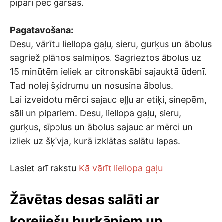
pipari pēc garšas.
Pagatavošana:
Desu, vārītu liellopa gaļu, sieru, gurķus un ābolus
sagriež plānos salmiņos. Sagrieztos ābolus uz
15 minūtēm ieliek ar citronskābi sajauktā ūdenī.
Tad nolej šķidrumu un nosusina ābolus.
Lai izveidotu mērci sajauc eļļu ar etiķi, sinepēm,
sāli un pipariem. Desu, liellopa gaļu, sieru,
gurķus, sīpolus un ābolus sajauc ar mērci un
izliek uz šķīvja, kurā izklātas salātu lapas.
Lasiet arī rakstu
Kā vārīt liellopa gaļu
Žāvētas desas salāti ar
korejiešu burkāniem un