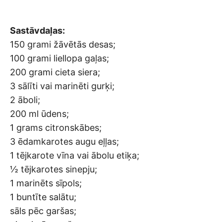
Sastāvdaļas:
150 grami žāvētās desas;
100 grami liellopa gaļas;
200 grami cieta siera;
3 sālīti vai marinēti gurķi;
2 āboli;
200 ml ūdens;
1 grams citronskābes;
3 ēdamkarotes augu eļļas;
1 tējkarote vīna vai ābolu etiķa;
½ tējkarotes sinepju;
1 marinēts sīpols;
1 buntīte salātu;
sāls pēc garšas;