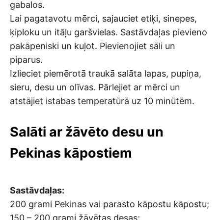
gabalos.
Lai pagatavotu mērci, sajauciet etiķi, sinepes,
ķiploku un itāļu garšvielas. Sastāvdaļas pievieno
pakāpeniski un kuļot. Pievienojiet sāli un
piparus.
Izlieciet piemērotā traukā salāta lapas, pupiņa,
sieru, desu un olīvas. Pārlejiet ar mērci un
atstājiet istabas temperatūrā uz 10 minūtēm.
Salāti ar žāvēto desu un
Pekinas kāpostiem
Sastāvdaļas:
200 grami Pekinas vai parasto kāpostu kāpostu;
150 – 200 grami žāvētas desas;