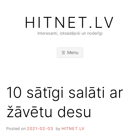
Skip
to
HITNET.LV
content
Interesanti, izklaidējoši un noderīgi
Menu
10 sātīgi salāti ar
žāvētu desu
Posted on
2021-02-03
by
HITNET.LV