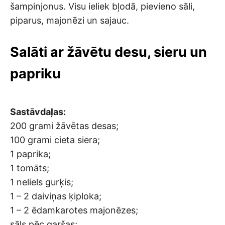
šampinjonus. Visu ieliek bļodā, pievieno sāli,
piparus, majonēzi un sajauc.
Salāti ar žāvētu desu, sieru un
papriku
Sastāvdaļas:
200 grami žāvētas desas;
100 grami cieta siera;
1 paprika;
1 tomāts;
1 neliels gurķis;
1 – 2 daiviņas ķiploka;
1 – 2 ēdamkarotes majonēzes;
sāls pēc garšas;