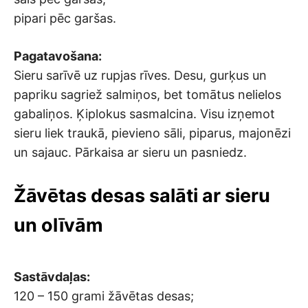
pipari pēc garšas.
Pagatavošana:
Sieru sarīvē uz rupjas rīves. Desu, gurķus un
papriku sagriež salmiņos, bet tomātus nelielos
gabaliņos. Ķiplokus sasmalcina. Visu izņemot
sieru liek traukā, pievieno sāli, piparus, majonēzi
un sajauc. Pārkaisa ar sieru un pasniedz.
Žāvētas desas salāti ar sieru
un olīvām
Sastāvdaļas:
120 – 150 grami žāvētas desas;