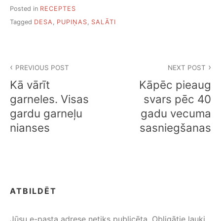
Posted in
RECEPTES
Tagged
DESA
,
PUPIŅAS
,
SALĀTI
Ziņu
PREVIOUS POST
NEXT POST
izvēlne
Kā vārīt
Kāpēc pieaug
garneles. Visas
svars pēc 40
gardu garneļu
gadu vecuma
nianses
sasniegšanas
ATBILDĒT
Jūsu e-pasta adrese netiks publicēta.
Obligātie lauki