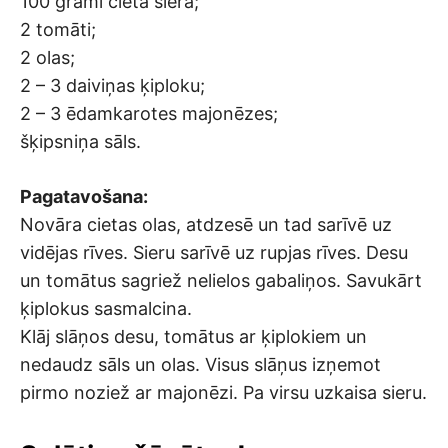
100 grami cieta siera;
2 tomāti;
2 olas;
2 – 3 daiviņas ķiploku;
2 – 3 ēdamkarotes majonēzes;
šķipsniņa sāls.
Pagatavošana:
Novāra cietas olas, atdzesē un tad sarīvē uz
vidējas rīves. Sieru sarīvē uz rupjas rīves. Desu
un tomātus sagriež nelielos gabaliņos. Savukārt
ķiplokus sasmalcina.
Klāj slāņos desu, tomātus ar ķiplokiem un
nedaudz sāls un olas. Visus slāņus izņemot
pirmo noziež ar majonēzi. Pa virsu uzkaisa sieru.