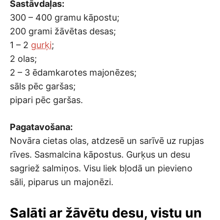
Sastāvdaļas:
300 – 400 gramu kāpostu;
200 grami žāvētas desas;
1 – 2
gurķi
;
2 olas;
2 – 3 ēdamkarotes majonēzes;
sāls pēc garšas;
pipari pēc garšas.
Pagatavošana:
Novāra cietas olas, atdzesē un sarīvē uz rupjas
rīves. Sasmalcina kāpostus. Gurķus un desu
sagriež salmiņos. Visu liek bļodā un pievieno
sāli, piparus un majonēzi.
Salāti ar žāvētu desu, vistu un