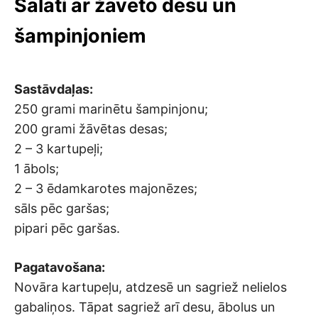
Salāti ar žāvēto desu un
šampinjoniem
Sastāvdaļas:
250 grami marinētu šampinjonu;
200 grami žāvētas desas;
2 – 3 kartupeļi;
1 ābols;
2 – 3 ēdamkarotes majonēzes;
sāls pēc garšas;
pipari pēc garšas.
Pagatavošana:
Novāra kartupeļu, atdzesē un sagriež nelielos
gabaliņos. Tāpat sagriež arī desu, ābolus un