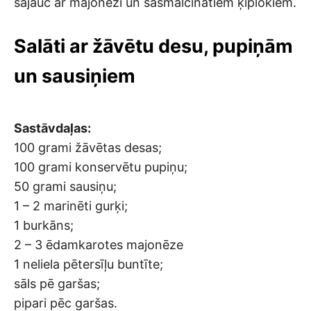
sajauc ar majonēzi un sasmalcinātiem ķiplokiem.
Salāti ar žāvētu desu, pupiņām
un sausiņiem
Sastāvdaļas:
100 grami žāvētas desas;
100 grami konservētu pupiņu;
50 grami sausiņu;
1 – 2 marinēti gurķi;
1 burkāns;
2 – 3 ēdamkarotes majonēze
1 neliela pētersīļu buntīte;
sāls pē garšas;
pipari pēc garšas.