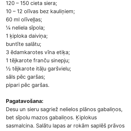
120 – 150 cieta siera;
10 – 12 olīvas bez kauliņiem;
60 ml olīveļļas;
¼ neliela sīpola;
1 ķiploka daiviņa;
buntīte salātu;
3 ēdamkarotes vīna etiķa;
1 tējkarote franču sinepju;
½ tējkarote itāļu garšvielu;
sāls pēc garšas;
pipari pēc garšas.
Pagatavošana:
Desu un sieru sagriež nelielos plānos gabaliņos,
bet sīpolu mazos gabaliņos. Ķiplokus
sasmalcina. Salātu lapas ar rokām saplēš prāvos