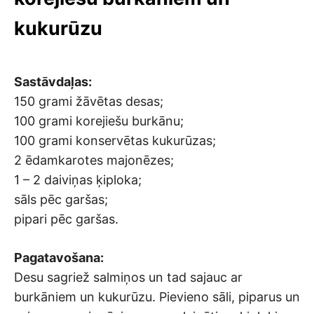
kukurūzu
Sastāvdaļas:
150 grami žāvētas desas;
100 grami korejiešu burkānu;
100 grami konservētas kukurūzas;
2 ēdamkarotes majonēzes;
1 – 2 daiviņas ķiploka;
sāls pēc garšas;
pipari pēc garšas.
Pagatavošana:
Desu sagriež salmiņos un tad sajauc ar
burkāniem un kukurūzu. Pievieno sāli, piparus un