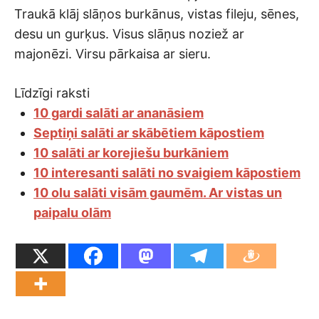
Traukā klāj slāņos burkānus, vistas fileju, sēnes,
desu un gurķus. Visus slāņus noziež ar
majonēzi. Virsu pārkaisa ar sieru.
Līdzīgi raksti
10 gardi salāti ar ananāsiem
Septiņi salāti ar skābētiem kāpostiem
10 salāti ar korejiešu burkāniem
10 interesanti salāti no svaigiem kāpostiem
10 olu salāti visām gaumēm. Ar vistas un
paipalu olām