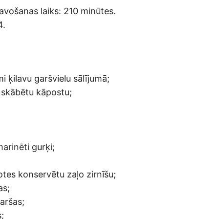
avošanas laiks: 210 minūtes.
4.
 ķilavu garšvielu sālījumā;
 skābētu kāpostu;
 marinēti gurķi;
tes konservētu zaļo zirnīšu;
as;
aršas;
;