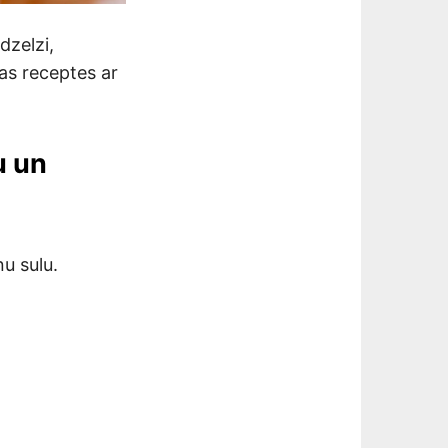
dzelzi,
as receptes ar
u un
u sulu.