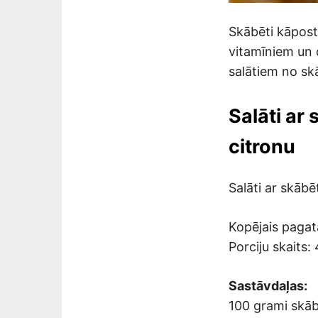
Skābēti kāposti 
vitamīniem un
salātiem no sk
Salāti ar
citronu
Salāti ar skāb
Kopējais pagat
Porciju skaits: 
Sastāvdaļas:
100 grami skāb