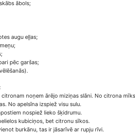
dskābs ābols;
tes augu eļļas;
imeņu;
;
pari pēc garšas;
vēlēšanās).
:
ti citronam noņem ārējo miziņas slāni. No citrona mīk
s. No apelsīna izspiež visu sulu.
postiem nospiež lieko šķidrumu.
elielos kubiciņos, bet citronu sīkos.
ienot burkānu, tas ir jāsarīvē ar rupju rīvi.