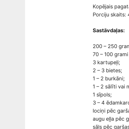
Kopējais pagat
Porciju skaits: 
Sastāvdaļas:
200 – 250 grami
70 – 100 grami
3 kartupeļi;
2 – 3 bietes;
1 – 2 burkāni;
1 – 2 sālīti vai
1 sīpols;
3 – 4 ēdamkaro
lociņi pēc garš
augu eļļa pēc g
sāls pēc garšas