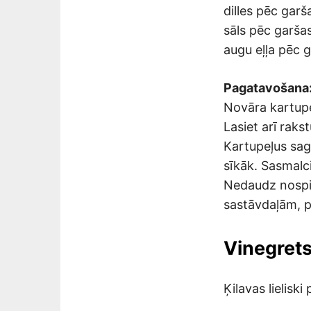
dilles pēc garš
sāls pēc garšas
augu eļļa pēc g
Pagatavošana
Novāra kartupe
Lasiet arī raks
Kartupeļus sag
sīkāk. Sasmalci
Nedaudz nospie
sastāvdaļām, pi
Vinegrets
Ķilavas lielisk