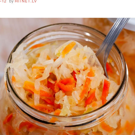
-12
by
HITNET.LV