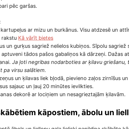
pari pēc garšas.
:
 kartupeļus ar mizu un burkānus. Visu atdzesē un attī
u rakstu
Kā vārīt bietes
s un gurķus sagriež nelielos kubiņos. Sīpolu sagriež s
ž aptuveni tādos pašos gabaliņos kā dārzeņi. Dažas at
anai.
Ja ļoti negribas nodarboties ar ķilavu griešanu, 
t pa virsu salātiem.
eņus un ķilavas liek bļodā, pievieno zaļos zirnīšus un 
isus sajauc un ļauj 20 minūtes ievilkties.
anas dekorē ar lociņiem un nesagrieztajām ķilavām.
 skābētiem kāpostiem, ābolu un liel
eptē ābols un liellopu gaļa lieliski papildina skābēto k