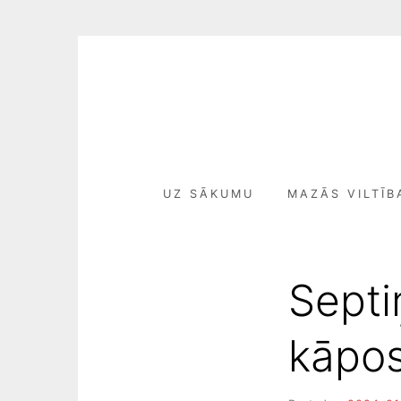
Skip
to
content
UZ SĀKUMU
MAZĀS VILTĪB
Septi
kāpo