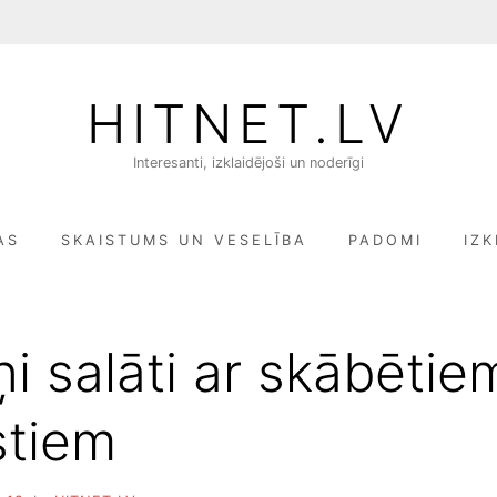
HITNET.LV
Interesanti, izklaidējoši un noderīgi
AS
SKAISTUMS UN VESELĪBA
PADOMI
IZK
ņi salāti ar skābētie
stiem