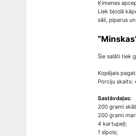
Ķimenes apcep 
Liek bļodā kāpo
sāli, piparus un
”Minskas”
Šie salāti tie
Kopējais pagat
Porciju skaits: 
Sastāvdaļas:
200 grami skā
200 grami mari
4 kartupeļi;
1 sīpols;