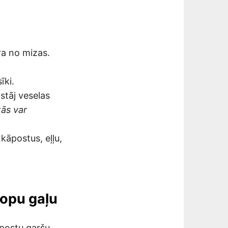
ra no mizas.
īki.
stāj veselas
tās var
kāpostus, eļļu,
lopu gaļu
āpostu garšu.