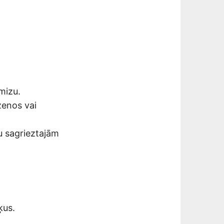
 mizu.
zenos vai
u sagrieztajām
ķus.