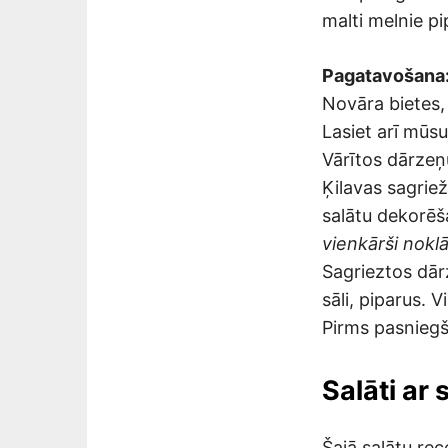
malti melnie pi
Pagatavošana
Novāra bietes,
Lasiet arī mūs
Vārītos dārzeņu
Ķilavas sagrie
salātu dekorēš
vienkārši noklā
Sagrieztos dārz
sāli, piparus. V
Pirms pasniegš
Salāti ar
Šajā salātu rec