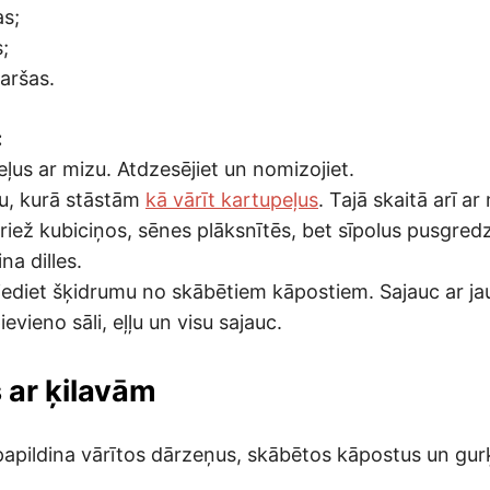
as;
;
aršas.
:
ļus ar mizu. Atdzesējiet un nomizojiet.
tu, kurā stāstām
kā vārīt kartupeļus
. Tajā skaitā arī ar
riež kubiciņos, sēnes plāksnītēs, bet sīpolus pusgred
na dilles.
diet šķidrumu no skābētiem kāpostiem. Sajauc ar ja
evieno sāli, eļļu un visu sajauc.
 ar ķilavām
i papildina vārītos dārzeņus, skābētos kāpostus un gur