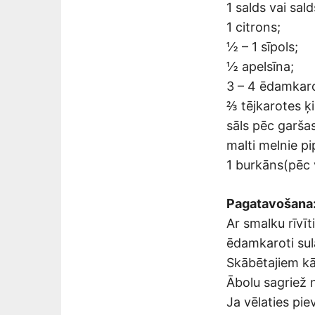
1 salds vai sal
1 citrons;
½ – 1 sīpols;
½ apelsīna;
3 – 4 ēdamkaro
⅔ tējkarotes ķ
sāls pēc garšas
malti melnie pi
1 burkāns(pēc 
Pagatavošana
Ar smalku rīvī
ēdamkaroti sula
Skābētajiem kā
Ābolu sagriež n
Ja vēlaties piev