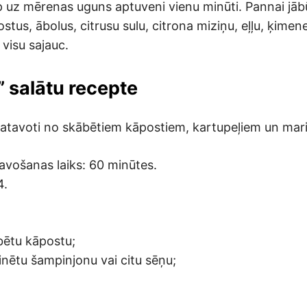
uz mērenas uguns aptuveni vienu minūti. Pannai jābū
stus, ābolus, citrusu sulu, citrona miziņu, eļļu, ķimen
 visu sajauc.
 salātu recepte
k gatavoti no skābētiem kāpostiem, kartupeļiem un ma
avošanas laiks: 60 minūtes.
4.
bētu kāpostu;
nētu šampinjonu vai citu sēņu;