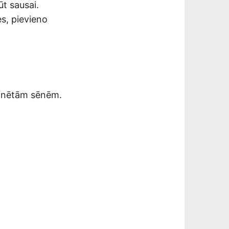
t sausai.
es, pievieno
rinētām sēnēm.