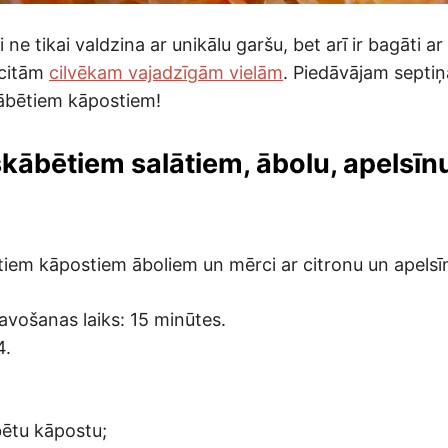
ne tikai valdzina ar unikālu garšu, bet arī ir bagāti ar 
 citām
cilvēkam vajadzīgām vielām
. Piedāvājam septiņ
ābētiem kāpostiem!
 skābētiem salātiem, ābolu, apelsīn
ētiem kāpostiem āboliem un mērci ar citronu un apelsīn
avošanas laiks: 15 minūtes.
4.
ētu kāpostu;