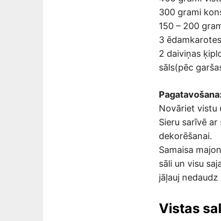
300 grami kon
150 – 200 grami
3 ēdamkarotes
2 daiviņas ķipl
sāls(pēc garša
Pagatavošana
Novāriet vistu 
Sieru sarīvē ar
dekorēšanai.
Samaisa majonē
sāli un visu sa
jāļauj nedaudz
Vistas sa