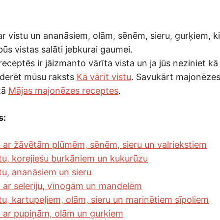
 ar vistu un ananāsiem, olām, sēnēm, sieru, gurķiem, ki
ūs vistas salāti jebkurai gaumei.
receptēs ir jāizmanto vārīta vista un ja jūs neziniet kā 
oderēt mūsu raksts
Kā vārīt vistu
. Savukārt majonēzes
stā
Mājas majonēzes receptes
.
s:
ti ar žāvētām plūmēm, sēnēm, sieru un valriekstiem
istu, korejiešu burkāniem un kukurūzu
stu, ananāsiem un sieru
ti ar seleriju, vīnogām un mandelēm
stu, kartupeļiem, olām, sieru un marinētiem sīpoliem
ti ar pupiņām, olām un gurķiem