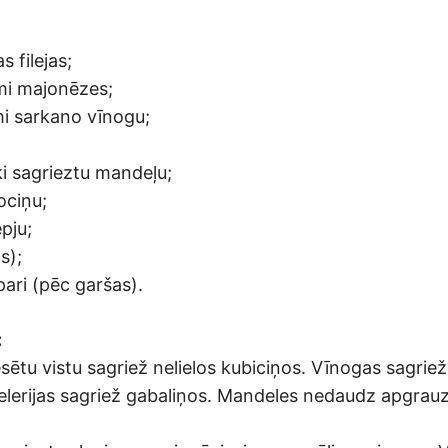
s filejas;
mi majonēzes;
i sarkano vīnogu;
i sagrieztu mandeļu;
ociņu;
epju;
s);
pari (pēc garšas).
:
sētu vistu sagriež nelielos kubiciņos. Vīnogas sagrie
Selerijas sagriež gabaliņos. Mandeles nedaudz apgrau