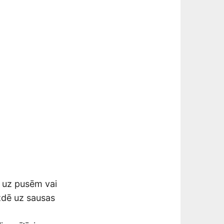
ž uz pusēm vai
zdē uz sausas