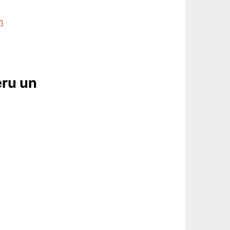
m
eru un