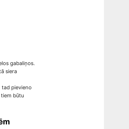
ielos gabaliņos.
tā siera
 tad pievieno
s tiem būtu
lēm