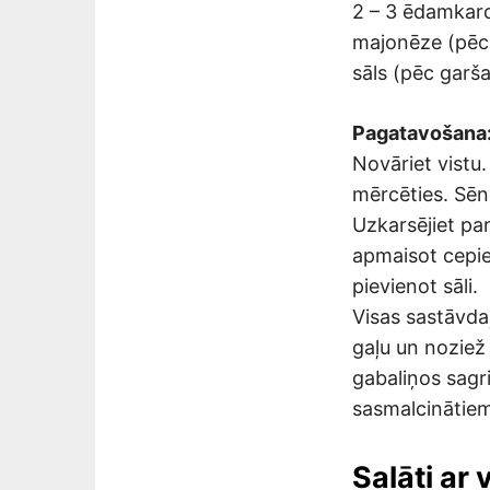
2 – 3 ēdamkaro
majonēze (pēc 
sāls (pēc garša
Pagatavošana
Novāriet vistu.
mērcēties. Sēne
Uzkarsējiet pan
apmaisot cepiet
pievienot sāli.
Visas sastāvdaļ
gaļu un noziež 
gabaliņos sagri
sasmalcinātiem
Salāti ar