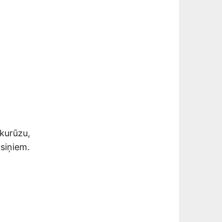
ukurūzu,
usiņiem.