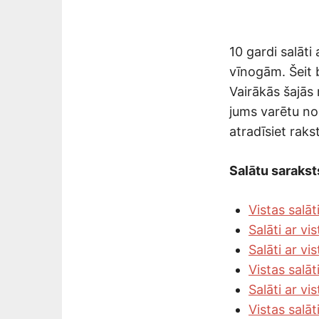
10 gardi salāti
vīnogām. Šeit b
Vairākās šajās 
jums varētu n
atradīsiet rak
Salātu sarakst
Vistas salā
Salāti ar v
Salāti ar vi
Vistas salā
Salāti ar vi
Vistas salā