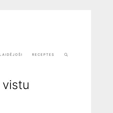
Search
LAIDĒJOŠI
RECEPTES
for:
 vistu