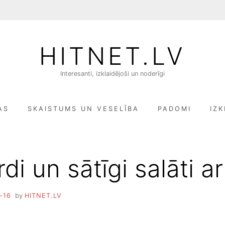
HITNET.LV
Interesanti, izklaidējoši un noderīgi
AS
SKAISTUMS UN VESELĪBA
PADOMI
IZK
di un sātīgi salāti ar
-16
by
HITNET.LV