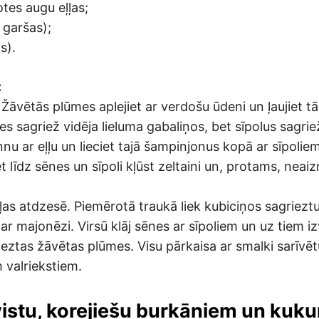
tes augu eļļas;
garšas);
s).
:
 Žāvētās plūmes aplejiet ar verdošu ūdeni un ļaujiet 
s sagriež vidēja lieluma gabaliņos, bet sīpolus sagrie
nu ar eļļu un lieciet tajā šampinjonus kopā ar sīpoliem
 līdz sēnes un sīpoli kļūst zeltaini un, protams, neaiz
as atdzesē. Piemērotā traukā liek kubiciņos sagrieztu
ar majonēzi. Virsū klāj sēnes ar sīpoliem un uz tiem i
eztas žāvētas plūmes. Visu pārkaisa ar smalki sarīvēt
 valriekstiem.
 vistu, korejiešu burkāniem un kuk