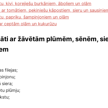
stu, kivi, korejiešu burkāniem, āboliem un olām
ti ar tomātiem, pekiniešu kāpostiem, sieru un sausiņie
istu, papriku, šampinjoniem un olām
 ar ceptām olām un kukurūzu
lāti ar žāvētām plūmēm, sēnēm, si
iem
s filejas;
pinjonu;
 siera;
tu plūmju;
kstu;