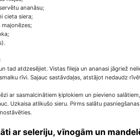
servētu ananāsu;
 cieta siera;
 majonēzes;
oka;
s).
:
un tad atdzesējiet. Vistas fileja un ananasi jāgriež nel
 smalku rīvi. Sajauc sastāvdaļas, atstājot nedaudz rīvē
zi ar sasmalcinātiem ķiplokiem un pievieno salātiem,
jauc. Uzkaisa atlikušo sieru. Pirms salātu pasniegšana
 nostāvēties.
lāti ar seleriju, vīnogām un mande