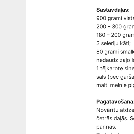
Sastāvdaļas:
900 grami vista
200 – 300 gra
180 – 200 gram
3 seleriju kāti;
80 grami smalk
nedaudz zaļo l
1 tējkarote sin
sāls (pēc garša
malti melnie pi
Pagatavošana
Novārītu atdze
četrās daļās. 
pannas.