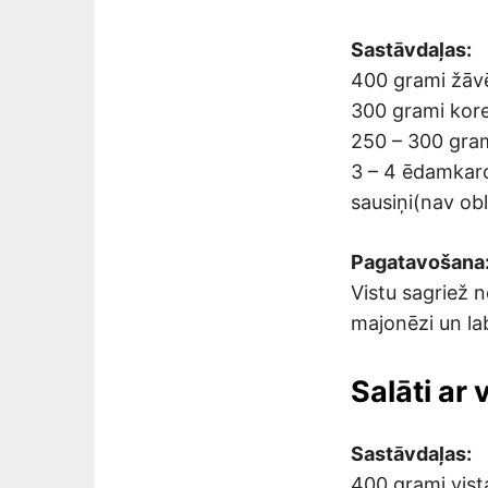
Sastāvdaļas:
400 grami žāvē
300 grami korej
250 – 300 gra
3 – 4 ēdamkar
sausiņi(nav obl
Pagatavošana
Vistu sagriež n
majonēzi un lab
Salāti ar
Sastāvdaļas:
400 grami vista