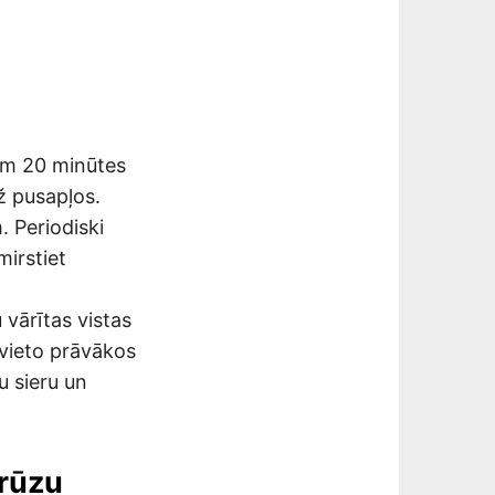
tām 20 minūtes
ž pusapļos.
. Periodiski
mirstiet
 vārītas vistas
zvieto prāvākos
u sieru un
urūzu