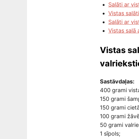
Salāti ar vi
Vistas salā
Salāti ar v
Vistas salā
Vistas sa
valriekst
Sastāvdaļas:
400 grami vista
150 grami šam
150 grami cietā
100 grami žāvē
50 grami valrie
1 sīpols;