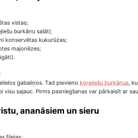
tas vistas;
iešu burkānu salāti;
mi konservētas kukurūzas;
otes majonēzes;
igāti).
:
elielos gabaliņos. Tad pievieno
korejiešu burkānus
, k
i visu sajauc. Pirms pasniegšanas var pārkaisīt ar sa
 vistu, ananāsiem un sieru
s filejas;