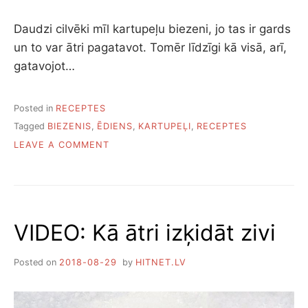
Daudzi cilvēki mīl kartupeļu biezeni, jo tas ir gards
un to var ātri pagatavot. Tomēr līdzīgi kā visā, arī,
gatavojot…
Posted in
RECEPTES
Tagged
BIEZENIS
,
ĒDIENS
,
KARTUPEĻI
,
RECEPTES
ON
LEAVE A COMMENT
KĀ
PAGATAVOT
IDEĀLU
KARTUPEĻU
BIEZPUTRU
VIDEO: Kā ātri izķidāt zivi
Posted on
2018-08-29
by
HITNET.LV