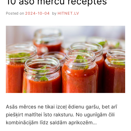
10 aso mērču receptes
Posted on
2024-10-04
by
HITNET.LV
Asās mērces ne tikai izceļ ēdienu garšu, bet arī
piešķirt maltītei īsto raksturu. No ugunīgām čili
kombinācijām līdz saldām aprikozēm…