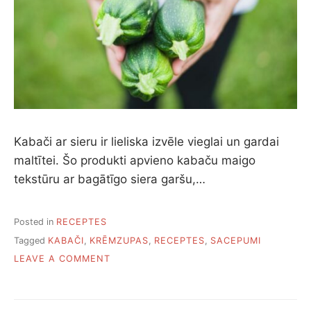
Kabači ar sieru ir lieliska izvēle vieglai un gardai
maltītei. Šo produkti apvieno kabaču maigo
tekstūru ar bagātīgo siera garšu,…
Posted in
RECEPTES
Tagged
KABAČI
,
KRĒMZUPAS
,
RECEPTES
,
SACEPUMI
ON
LEAVE A COMMENT
12
VEIDI,
KĀ