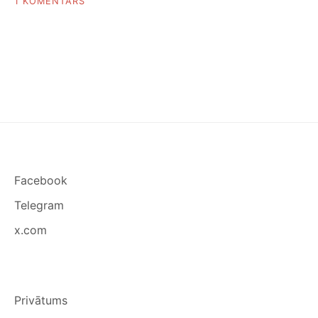
PIEVIENOTS
1 KOMENTĀRS
CĪSIŅI
MĪKLĀ
RECEPTE
Facebook
Telegram
x.com
Privātums