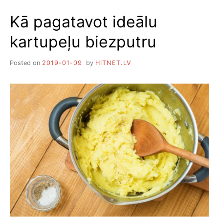
RECEPTES
Kā pagatavot ideālu
kartupeļu biezputru
Posted on
2019-01-09
by
HITNET.LV