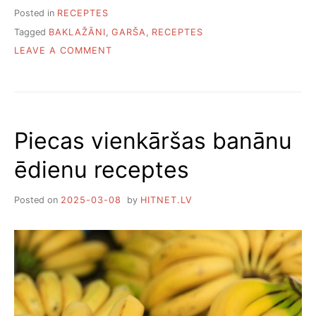
Posted in
RECEPTES
Tagged
BAKLAŽĀNI
,
GARŠA
,
RECEPTES
ON
LEAVE A COMMENT
KĀ
ATBRĪVOTIES
NO
BAKLAŽĀNU
RŪGTUMA
Piecas vienkāršas banānu
ēdienu receptes
Posted on
2025-03-08
by
HITNET.LV