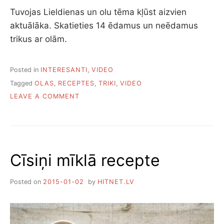
Tuvojas Lieldienas un olu tēma kļūst aizvien
aktuālāka. Skatieties 14 ēdamus un neēdamus
trikus ar olām.
Posted in
INTERESANTI
,
VIDEO
Tagged
OLAS
,
RECEPTES
,
TRIKI
,
VIDEO
ON
LEAVE A COMMENT
VIDEO:14
TRIKI
AR
OLĀM
Cīsiņi mīklā recepte
Posted on
2015-01-02
by
HITNET.LV