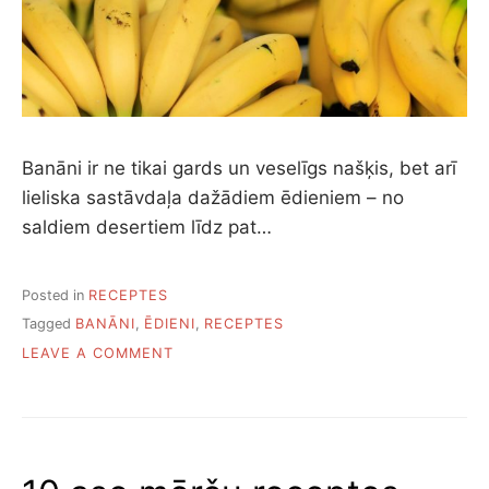
Banāni ir ne tikai gards un veselīgs našķis, bet arī
lieliska sastāvdaļa dažādiem ēdieniem – no
saldiem desertiem līdz pat…
Posted in
RECEPTES
Tagged
BANĀNI
,
ĒDIENI
,
RECEPTES
ON
LEAVE A COMMENT
PIECAS
VIENKĀRŠAS
BANĀNU
ĒDIENU
RECEPTES