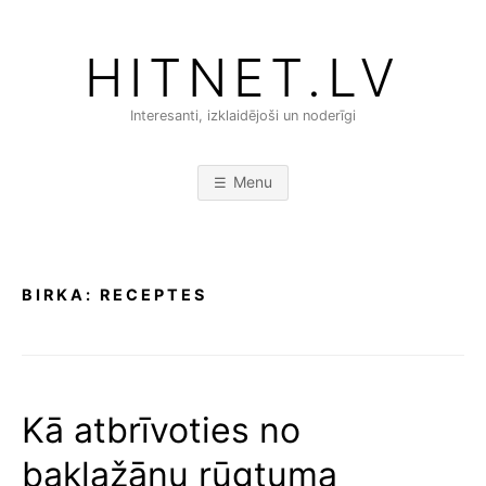
Skip
to
HITNET.LV
content
Interesanti, izklaidējoši un noderīgi
Menu
BIRKA:
RECEPTES
Kā atbrīvoties no
baklažānu rūgtuma