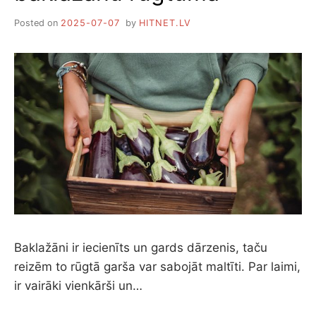
Posted on
2025-07-07
by
HITNET.LV
Baklažāni ir iecienīts un gards dārzenis, taču
reizēm to rūgtā garša var sabojāt maltīti. Par laimi,
ir vairāki vienkārši un…