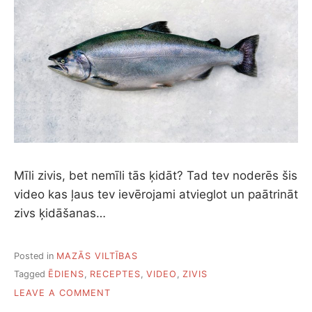
Mīli zivis, bet nemīli tās ķidāt? Tad tev noderēs šis
video kas ļaus tev ievērojami atvieglot un paātrināt
zivs ķidāšanas…
Posted in
MAZĀS VILTĪBAS
Tagged
ĒDIENS
,
RECEPTES
,
VIDEO
,
ZIVIS
ON
LEAVE A COMMENT
VIDEO: