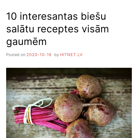
PAGATAVOT
KABAČUS
10 interesantas biešu
AR
SIERU
salātu receptes visām
gaumēm
Posted on
2020-10-16
by
HITNET.LV