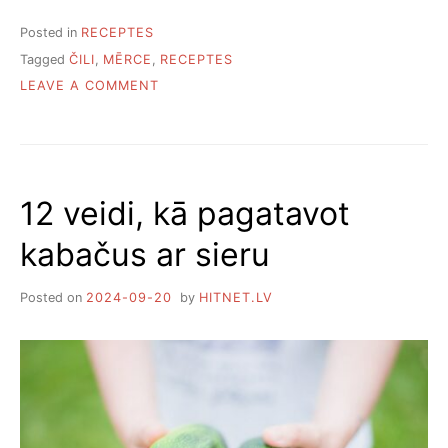
Posted in
RECEPTES
Tagged
ČILI
,
MĒRCE
,
RECEPTES
ON
LEAVE A COMMENT
10
ASO
MĒRČU
RECEPTES
12 veidi, kā pagatavot
kabačus ar sieru
Posted on
2024-09-20
by
HITNET.LV