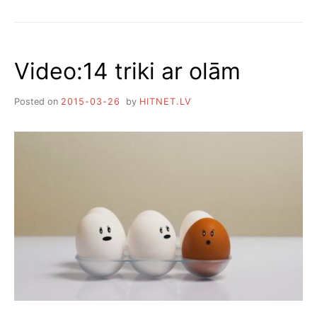
KĀ
ĀTRI
IZĶIDĀT
ZIVI
Video:14 triki ar olām
Posted on
2015-03-26
by
HITNET.LV