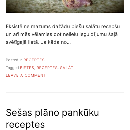
Eksistē ne mazums dažādu biešu salātu recepšu
un arī mēs vēlamies dot nelielu ieguldījumu šajā
svētīgajā lietā. Ja kāda no…
Posted in
RECEPTES
Tagged
BIETES
,
RECEPTES
,
SALĀTI
ON
LEAVE A COMMENT
10
INTERESANTAS
BIEŠU
SALĀTU
RECEPTES
Sešas plāno pankūku
VISĀM
GAUMĒM
receptes