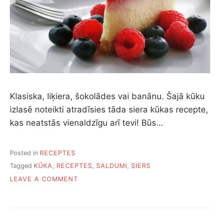
Klasiska, liķiera, šokolādes vai banānu. Šajā kūku
izlasē noteikti atradīsies tāda siera kūkas recepte,
kas neatstās vienaldzīgu arī tevi! Būs…
Posted in
RECEPTES
Tagged
KŪKA
,
RECEPTES
,
SALDUMI
,
SIERS
ON
LEAVE A COMMENT
10
GARDU
SIERA
KŪKU