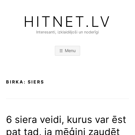
Skip
to
HITNET.LV
content
Interesanti, izklaidējoši un noderīgi
Menu
BIRKA:
SIERS
6 siera veidi, kurus var ēst
pat tad, ja mēģini zaudēt