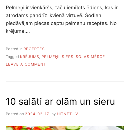
Pelmeņi ir vienkāršs, taču iemīļots ēdiens, kas ir
atrodams gandrīz ikvienā virtuvē. Šodien
piedāvājam piecas ceptu pelmeņu receptes. No
krējuma,…
Posted in
RECEPTES
Tagged
KRĒJUMS
,
PELMEŅI
,
SIERS
,
SOJAS MĒRCE
ON
LEAVE A COMMENT
PIECI
GARDI
VEIDI,
KĀ
CEPT
10 salāti ar olām un sieru
PELMEŅUS
Posted on
2024-02-17
by
HITNET.LV