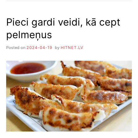
RULEŠU
RECEPTES
Pieci gardi veidi, kā cept
pelmeņus
Posted on
2024-04-19
by
HITNET.LV