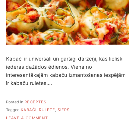
Kabači ir universāli un garšīgi dārzeņi, kas lieliski
iederas dažādos ēdienos. Viena no
interesantākajām kabaču izmantošanas iespējām
ir kabaču ruletes….
Posted in
RECEPTES
Tagged
KABAČI
,
RULETE
,
SIERS
ON
LEAVE A COMMENT
PIECAS
KABAČU