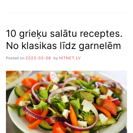
10
SALĀTI
AR
OLĀM
UN
10 grieķu salātu receptes.
SIERU
No klasikas līdz garnelēm
Posted on
2023-03-08
by
HITNET.LV