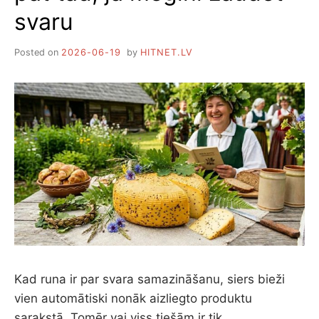
svaru
Posted on
2026-06-19
by
HITNET.LV
Kad runa ir par svara samazināšanu, siers bieži
vien automātiski nonāk aizliegto produktu
sarakstā. Tomēr vai viss tiešām ir tik…