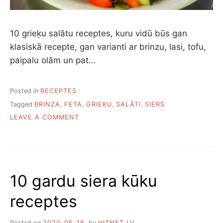
10 grieķu salātu receptes, kuru vidū būs gan
klasiskā recepte, gan varianti ar brinzu, lasi, tofu,
paipalu olām un pat…
Posted in
RECEPTES
Tagged
BRINZA
,
FETA
,
GRIEĶU
,
SALĀTI
,
SIERS
ON
LEAVE A COMMENT
10
GRIEĶU
SALĀTU
RECEPTES.
NO
10 gardu siera kūku
KLASIKAS
LĪDZ
receptes
GARNELĒM
Posted on
2020-05-16
by
HITNET.LV