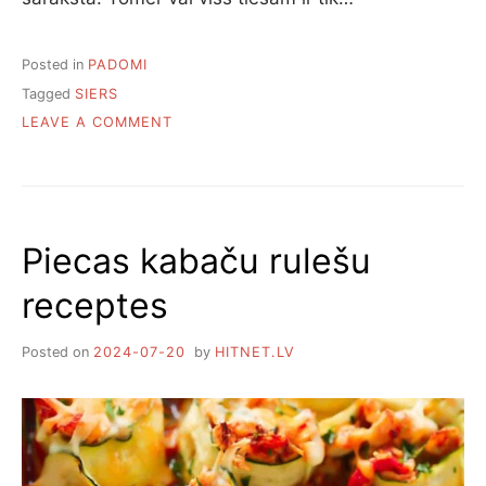
Posted in
PADOMI
Tagged
SIERS
ON
LEAVE A COMMENT
6
SIERA
VEIDI,
KURUS
VAR
Piecas kabaču rulešu
ĒST
PAT
receptes
TAD,
JA
MĒĢINI
Posted on
2024-07-20
by
HITNET.LV
ZAUDĒT
SVARU