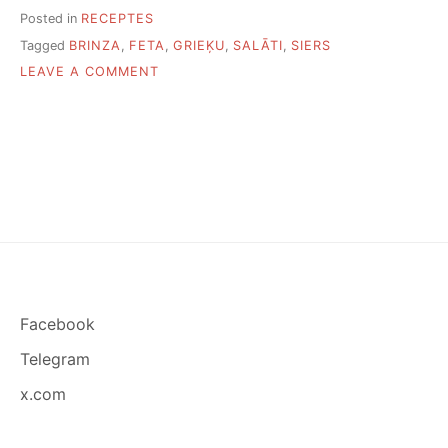
Posted in
RECEPTES
Tagged
BRINZA
,
FETA
,
GRIEĶU
,
SALĀTI
,
SIERS
ON
LEAVE A COMMENT
10
GRIEĶU
SALĀTU
RECEPTES.
NO
KLASIKAS
LĪDZ
GARNELĒM
Facebook
Telegram
x.com