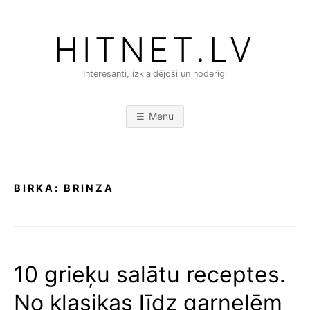
Skip
to
HITNET.LV
content
Interesanti, izklaidējoši un noderīgi
Menu
BIRKA:
BRINZA
10 grieķu salātu receptes.
No klasikas līdz garnelēm