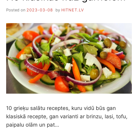
Posted on
2023-03-08
by
HITNET.LV
10 grieķu salātu receptes, kuru vidū būs gan
klasiskā recepte, gan varianti ar brinzu, lasi, tofu,
paipalu olām un pat…