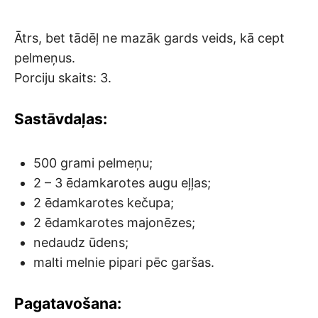
Ātrs, bet tādēļ ne mazāk gards veids, kā cept
pelmeņus.
Porciju skaits: 3.
Sastāvdaļas:
500 grami pelmeņu;
2 – 3 ēdamkarotes augu eļļas;
2 ēdamkarotes kečupa;
2 ēdamkarotes majonēzes;
nedaudz ūdens;
malti melnie pipari pēc garšas.
Pagatavošana: