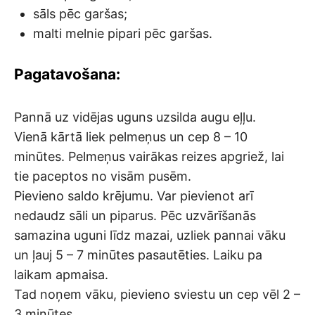
sāls pēc garšas;
malti melnie pipari pēc garšas.
Pagatavošana:
Pannā uz vidējas uguns uzsilda augu eļļu.
Vienā kārtā liek pelmeņus un cep 8 – 10
minūtes. Pelmeņus vairākas reizes apgriež, lai
tie paceptos no visām pusēm.
Pievieno saldo krējumu. Var pievienot arī
nedaudz sāli un piparus. Pēc uzvārīšanās
samazina uguni līdz mazai, uzliek pannai vāku
un ļauj 5 – 7 minūtes pasautēties. Laiku pa
laikam apmaisa.
Tad noņem vāku, pievieno sviestu un cep vēl 2 –
3 minūtes.