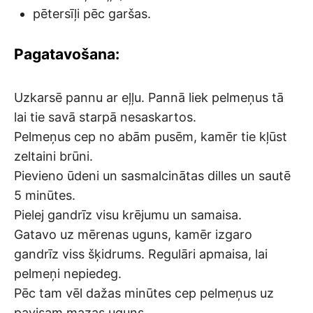
pētersīļi pēc garšas.
Pagatavošana:
Uzkarsē pannu ar eļļu. Pannā liek pelmeņus tā
lai tie savā starpā nesaskartos.
Pelmeņus cep no abām pusēm, kamēr tie kļūst
zeltaini brūni.
Pievieno ūdeni un sasmalcinātas dilles un sautē
5 minūtes.
Pielej gandrīz visu krējumu un samaisa.
Gatavo uz mērenas uguns, kamēr izgaro
gandrīz viss šķidrums. Regulāri apmaisa, lai
pelmeņi nepiedeg.
Pēc tam vēl dažas minūtes cep pelmeņus uz
pavisam mazas uguns.