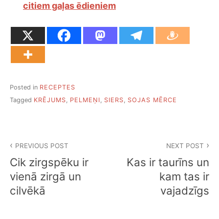
citiem gaļas ēdieniem
Posted in
RECEPTES
Tagged
KRĒJUMS
,
PELMEŅI
,
SIERS
,
SOJAS MĒRCE
Ziņu
PREVIOUS POST
NEXT POST
izvēlne
Cik zirgspēku ir
Kas ir taurīns un
vienā zirgā un
kam tas ir
cilvēkā
vajadzīgs