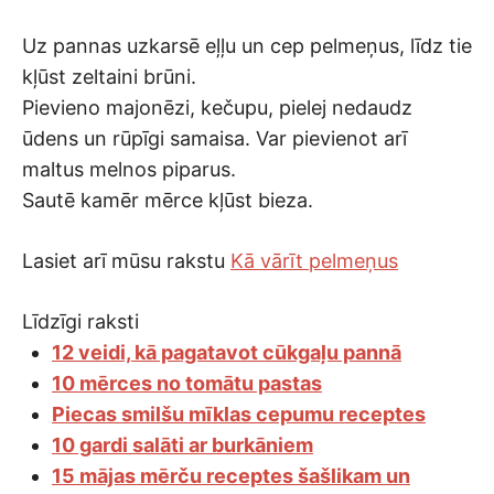
Uz pannas uzkarsē eļļu un cep pelmeņus, līdz tie
kļūst zeltaini brūni.
Pievieno majonēzi, kečupu, pielej nedaudz
ūdens un rūpīgi samaisa. Var pievienot arī
maltus melnos piparus.
Sautē kamēr mērce kļūst bieza.
Lasiet arī mūsu rakstu
Kā vārīt pelmeņus
Līdzīgi raksti
12 veidi, kā pagatavot cūkgaļu pannā
10 mērces no tomātu pastas
Piecas smilšu mīklas cepumu receptes
10 gardi salāti ar burkāniem
15 mājas mērču receptes šašlikam un