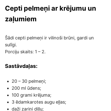
Cepti pelmeņi ar krējumu un
zaļumiem
Šādi cepti pelmeņi ir vilinoši brūni, gardi un
sulīgi.
Porciju skaits: 1 – 2.
Sastāvdaļas:
20 – 30 pelmeņi;
200 ml ūdens;
100 grami krējuma;
3 ēdamkarotes augu eļļas;
daži zariņi diļļu;