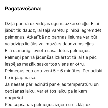
Pagatavošana:
Dziļā pannā uz vidējas uguns uzkarsē eļļu. Eļļai
jābūt tik daudz, lai tajā varētu pilnībā iegremdēt
pelmeņus. Atkarībā no pannas lieluma var būt
vajadzīgs lielāks vai mazāks daudzums eļļas.
Eļļā uzmanīgi ievieto sasaldētus pelmeņus.
Pelmeņi pannā jācenšas izkārtot tā lai tie pēc
iespējas mazāk saskartos viens ar otru.
Pelmeņus cep aptuveni 5 – 6 minūtes. Periodiski
tie ir jāapmaisa.
Ja neesat pārliecināti par eļļas temperatūru un
cepšanas laiku, variet tos laiku pa laikam
nogaršot.
Pēc cepšanas pelmeņus izņem un izklāj uz