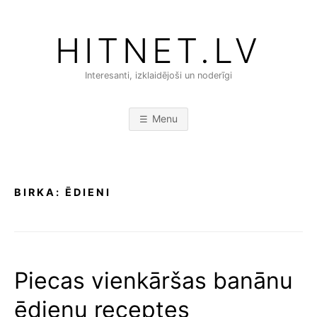
Skip
to
HITNET.LV
content
Interesanti, izklaidējoši un noderīgi
Menu
BIRKA:
ĒDIENI
Piecas vienkāršas banānu
ēdienu receptes