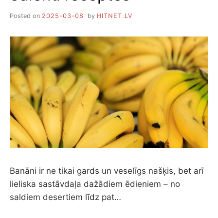
Posted on
2025-03-08
by
HITNET.LV
Banāni ir ne tikai gards un veselīgs našķis, bet arī
lieliska sastāvdaļa dažādiem ēdieniem – no
saldiem desertiem līdz pat…