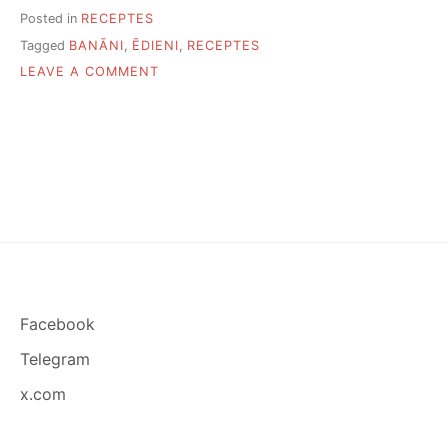
Posted in
RECEPTES
Tagged
BANĀNI
,
ĒDIENI
,
RECEPTES
ON
LEAVE A COMMENT
PIECAS
VIENKĀRŠAS
BANĀNU
ĒDIENU
RECEPTES
Facebook
Telegram
x.com