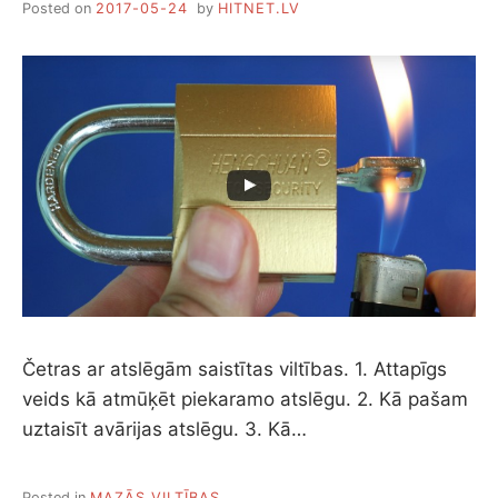
Posted on
2017-05-24
by
HITNET.LV
Četras ar atslēgām saistītas viltības. 1. Attapīgs
veids kā atmūķēt piekaramo atslēgu. 2. Kā pašam
uztaisīt avārijas atslēgu. 3. Kā…
Posted in
MAZĀS VILTĪBAS