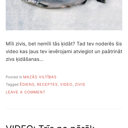
Mīli zivis, bet nemīli tās ķidāt? Tad tev noderēs šis
video kas ļaus tev ievērojami atvieglot un paātrināt
zivs ķidāšanas…
Posted in
MAZĀS VILTĪBAS
Tagged
ĒDIENS
,
RECEPTES
,
VIDEO
,
ZIVIS
ON
LEAVE A COMMENT
VIDEO:
KĀ
ĀTRI
IZĶIDĀT
ZIVI