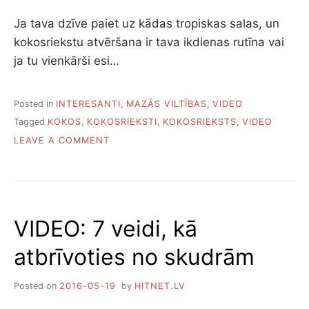
Ja tava dzīve paiet uz kādas tropiskas salas, un
kokosriekstu atvēršana ir tava ikdienas rutīna vai
ja tu vienkārši esi…
Posted in
INTERESANTI
,
MAZĀS VILTĪBAS
,
VIDEO
Tagged
KOKOS
,
KOKOSRIEKSTI
,
KOKOSRIEKSTS
,
VIDEO
ON
LEAVE A COMMENT
VIDEO:
VIEGLĀKAIS
VEIDS,
KĀ
ATVĒRT
VIDEO: 7 veidi, kā
UN
NOTĪRĪT
atbrīvoties no skudrām
KOKOSRIEKSTU
Posted on
2016-05-19
by
HITNET.LV