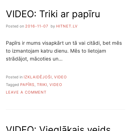
PETARDI
VIDEO: Triki ar papīru
Posted on
2016-11-07
by
HITNET.LV
Papīrs ir mums visapkārt un tā vai citādi, bet mēs
to izmantojam katru dienu. Mēs to lietojam
strādājot, mācoties un…
Posted in
IZKLAIDĒJOŠI
,
VIDEO
Tagged
PAPĪRS
,
TRIKI
,
VIDEO
ON
LEAVE A COMMENT
VIDEO:
TRIKI
AR
PAPĪRU
VIDEO: Vieglākais veids,