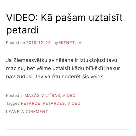
AR
STIKLU
VIDEO: Kā pašam uztaisīt
petardi
Posted on
2016-12-26
by
HITNET.LV
Ja Ziemassvētku svinēšana ir iztukšojusi tavu
maciņu, bet vēlme uztaisīt kādu blīkšķīti nekur
nav zudusi, tev varētu noderēt šis veids…
Posted in
MAZĀS VILTĪBAS
,
VIDEO
Tagged
PETARDE
,
PETARDES
,
VIDEO
ON
LEAVE A COMMENT
VIDEO:
KĀ
PAŠAM
UZTAISĪT