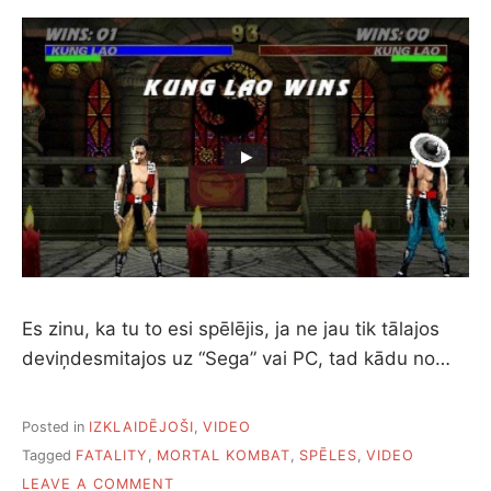
Es zinu, ka tu to esi spēlējis, ja ne jau tik tālajos
deviņdesmitajos uz “Sega” vai PC, tad kādu no…
Posted in
IZKLAIDĒJOŠI
,
VIDEO
Tagged
FATALITY
,
MORTAL KOMBAT
,
SPĒLES
,
VIDEO
ON
LEAVE A COMMENT