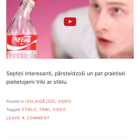
Septiņi interesanti, pārsteidzoši un pat praktiski
pielietojami triki ar stiklu.
Posted in
IZKLAIDĒJOŠI
,
VIDEO
Tagged
STIKLS
,
TRIKI
,
VIDEO
ON
LEAVE A COMMENT
SEPTIŅI
PĀRSTEIDZOŠI
TRIKI