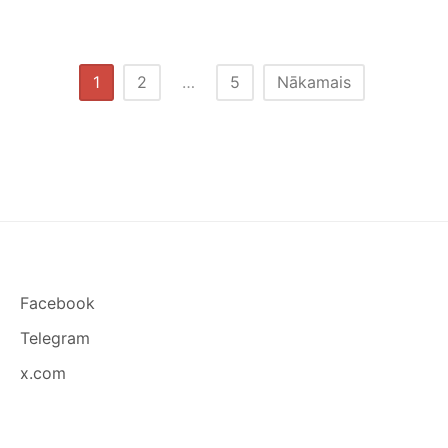
IDEJU
KĀ
IZMANTOT
TUKŠAS
Ziņu
1
2
…
5
Nākamais
DZĒRIENU
numerācija
BUNDŽIŅAS
pēc
lappusēm
Facebook
Telegram
x.com