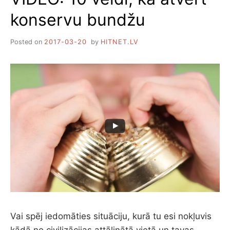
konservu bundžu
Posted on
2017-03-20
by
HITNET.LV
Vai spēj iedomāties situāciju, kurā tu esi nokļuvis
kādā no civilizācijas attālinātā vietā un tavas