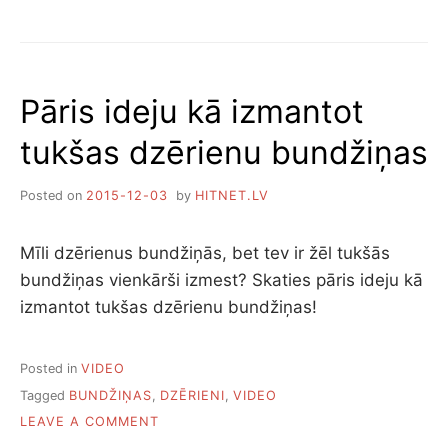
DAŽAS
IZDZĪVOŠANAS
VILTĪBAS
Pāris ideju kā izmantot
tukšas dzērienu bundžiņas
Posted on
2015-12-03
by
HITNET.LV
Mīli dzērienus bundžiņās, bet tev ir žēl tukšās
bundžiņas vienkārši izmest? Skaties pāris ideju kā
izmantot tukšas dzērienu bundžiņas!
Posted in
VIDEO
Tagged
BUNDŽIŅAS
,
DZĒRIENI
,
VIDEO
ON
LEAVE A COMMENT
PĀRIS