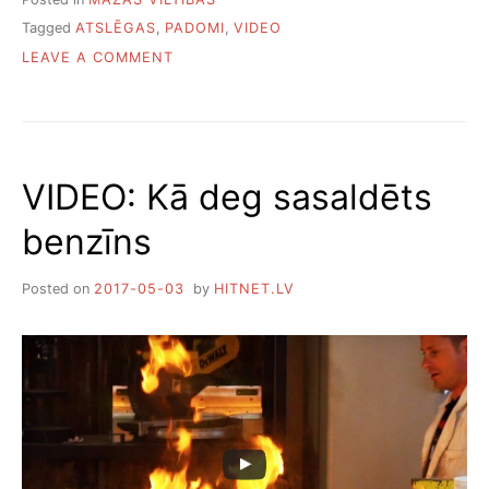
Tagged
ATSLĒGAS
,
PADOMI
,
VIDEO
ON
LEAVE A COMMENT
VIDEO:
ČETRAS
ATSLĒGU
VILTĪBAS
VIDEO: Kā deg sasaldēts
benzīns
Posted on
2017-05-03
by
HITNET.LV