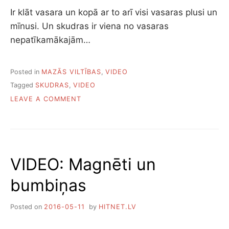
Ir klāt vasara un kopā ar to arī visi vasaras plusi un
mīnusi. Un skudras ir viena no vasaras
nepatīkamākajām…
Posted in
MAZĀS VILTĪBAS
,
VIDEO
Tagged
SKUDRAS
,
VIDEO
ON
LEAVE A COMMENT
VIDEO:
7
VEIDI,
KĀ
ATBRĪVOTIES
VIDEO: Magnēti un
NO
SKUDRĀM
bumbiņas
Posted on
2016-05-11
by
HITNET.LV