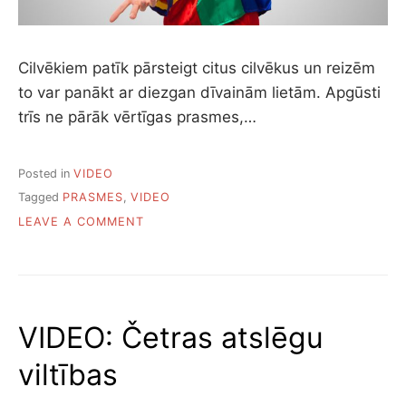
Cilvēkiem patīk pārsteigt citus cilvēkus un reizēm
to var panākt ar diezgan dīvainām lietām. Apgūsti
trīs ne pārāk vērtīgas prasmes,…
Posted in
VIDEO
Tagged
PRASMES
,
VIDEO
ON
LEAVE A COMMENT
VIDEO:
TRĪS
NE
PĀRĀK
VĒRTĪGAS
VIDEO: Četras atslēgu
PRASMES,
KAS
viltības
VAR
PĀRSTEIGT
CILVĒKUS