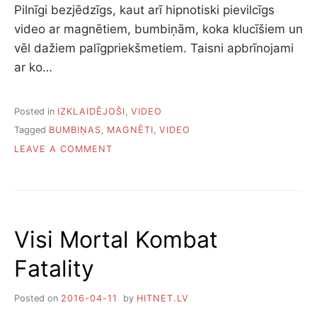
Pilnīgi bezjēdzīgs, kaut arī hipnotiski pievilcīgs
video ar magnētiem, bumbiņām, koka klucīšiem un
vēl dažiem palīgpriekšmetiem. Taisni apbrīnojami
ar ko…
Posted in
IZKLAIDĒJOŠI
,
VIDEO
Tagged
BUMBIŅAS
,
MAGNĒTI
,
VIDEO
ON
LEAVE A COMMENT
VIDEO:
MAGNĒTI
UN
BUMBIŅAS
Visi Mortal Kombat
Fatality
Posted on
2016-04-11
by
HITNET.LV