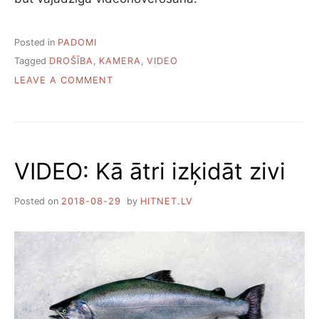
Posted in
PADOMI
Tagged
DROŠĪBA
,
KAMERA
,
VIDEO
ON
LEAVE A COMMENT
PIECI
IEMESLI,
KĀPĒC
JUMS
IR
VIDEO: Kā ātri izķidāt zivi
VAJADZĪGA
VIDEONOVĒROŠANA
Posted on
2018-08-29
by
HITNET.LV