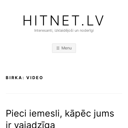
Skip
to
HITNET.LV
content
Interesanti, izklaidējoši un noderīgi
Menu
BIRKA:
VIDEO
Pieci iemesli, kāpēc jums
ir vajadzīga