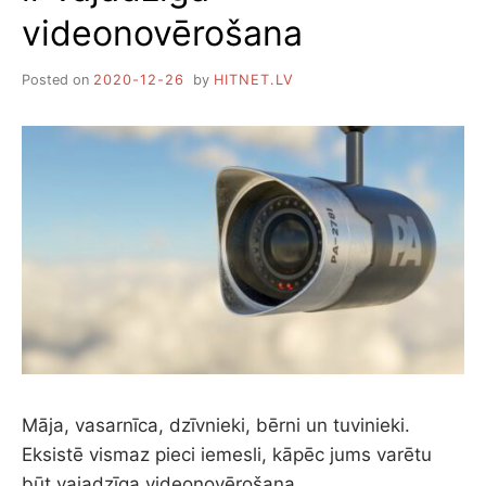
videonovērošana
Posted on
2020-12-26
by
HITNET.LV
Māja, vasarnīca, dzīvnieki, bērni un tuvinieki.
Eksistē vismaz pieci iemesli, kāpēc jums varētu
būt vajadzīga videonovērošana.