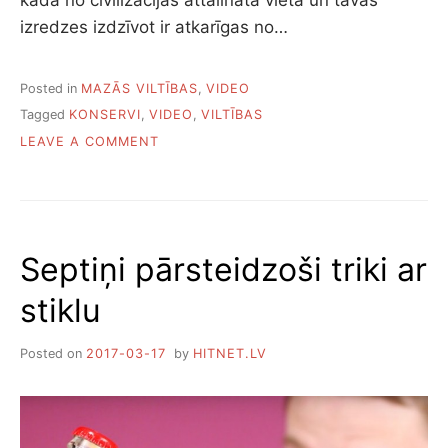
izredzes izdzīvot ir atkarīgas no…
Posted in
MAZĀS VILTĪBAS
,
VIDEO
Tagged
KONSERVI
,
VIDEO
,
VILTĪBAS
ON
LEAVE A COMMENT
VIDEO:
10
VEIDI,
KĀ
ATVĒRT
Septiņi pārsteidzoši triki ar
KONSERVU
BUNDŽU
stiklu
Posted on
2017-03-17
by
HITNET.LV