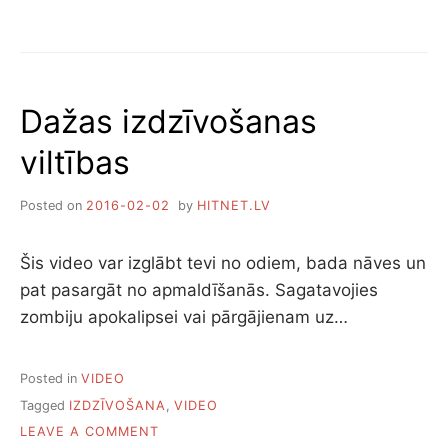
VISI
MORTAL
KOMBAT
FATALITY
Dažas izdzīvošanas
viltības
Posted on
2016-02-02
by
HITNET.LV
Šis video var izglābt tevi no odiem, bada nāves un
pat pasargāt no apmaldīšanās. Sagatavojies
zombiju apokalipsei vai pārgājienam uz…
Posted in
VIDEO
Tagged
IZDZĪVOŠANA
,
VIDEO
ON
LEAVE A COMMENT