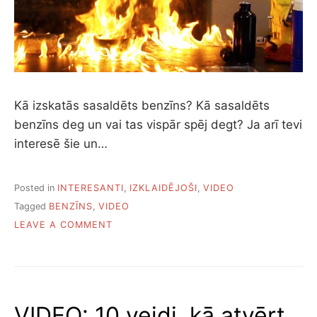
Kā izskatās sasaldēts benzīns? Kā sasaldēts
benzīns deg un vai tas vispār spēj degt? Ja arī tevi
interesē šie un…
Posted in
INTERESANTI
,
IZKLAIDĒJOŠI
,
VIDEO
Tagged
BENZĪNS
,
VIDEO
ON
LEAVE A COMMENT
VIDEO:
KĀ
DEG
SASALDĒTS
BENZĪNS
VIDEO: 10 veidi, kā atvērt