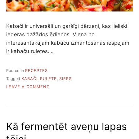
Kabači ir universāli un garšīgi dārzeņi, kas lieliski
iederas dažādos ēdienos. Viena no
interesantākajām kabaču izmantošanas iespējām
ir kabaču ruletes….
Posted in
RECEPTES
Tagged
KABAČI
,
RULETE
,
SIERS
ON
LEAVE A COMMENT
PIECAS
KABAČU
RULEŠU
RECEPTES
Kā fermentēt aveņu lapas