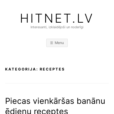
Skip
to
HITNET.LV
content
Interesanti, izklaidējoši un noderīgi
Menu
KATEGORIJA:
RECEPTES
Piecas vienkāršas banānu
ēdienu receptes