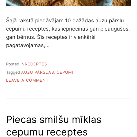
Šajā rakstā piedāvājam 10 dažādas auzu pārslu
cepumu receptes, kas iepriecinās gan pieaugušos,
gan bērnus. Šīs receptes ir vienkārši
pagatavojamas,…
Posted in
RECEPTES
Tagged
AUZU PĀRSLAS
,
CEPUMI
ON
LEAVE A COMMENT
10
VIENKĀRŠAS
AUZU
PĀRSLU
CEPUMU
Piecas smilšu mīklas
RECEPTES
cepumu receptes