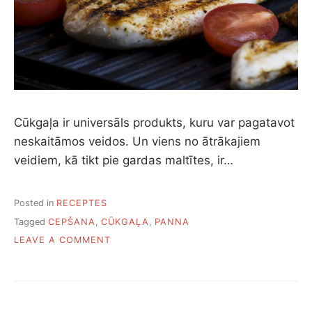
Cūkgaļa ir universāls produkts, kuru var pagatavot
neskaitāmos veidos. Un viens no ātrākajiem
veidiem, kā tikt pie gardas maltītes, ir…
Posted in
RECEPTES
Tagged
CEPŠANA
,
CŪKGAĻA
,
PANNA
ON
LEAVE A COMMENT
12
VEIDI,
KĀ
PAGATAVOT
CŪKGAĻU