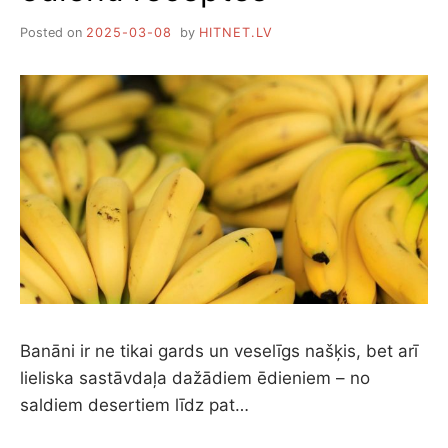
Posted on
2025-03-08
by
HITNET.LV
Banāni ir ne tikai gards un veselīgs našķis, bet arī
lieliska sastāvdaļa dažādiem ēdieniem – no
saldiem desertiem līdz pat…