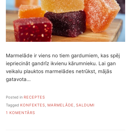
Marmelāde ir viens no tiem gardumiem, kas spēj
iepriecināt gandrīz ikvienu kārumnieku. Lai gan
veikalu plauktos marmelādes netrūkst, mājās
gatavota…
Posted in
RECEPTES
Tagged
KONFEKTES
,
MARMELĀDE
,
SALDUMI
PIEVIENOTS
1 KOMENTĀRS
SEŠAS
PAŠIZGATAVOTAS
MARMELĀDES