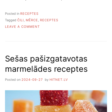
Posted in
RECEPTES
Tagged
ČILI
,
MĒRCE
,
RECEPTES
ON
LEAVE A COMMENT
10
ASO
MĒRČU
RECEPTES
Sešas pašizgatavotas
marmelādes receptes
Posted on
2024-09-27
by
HITNET.LV