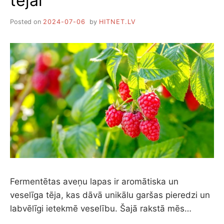
tējai
Posted on
2024-07-06
by
HITNET.LV
Fermentētas aveņu lapas ir aromātiska un
veselīga tēja, kas dāvā unikālu garšas pieredzi un
labvēlīgi ietekmē veselību. Šajā rakstā mēs…