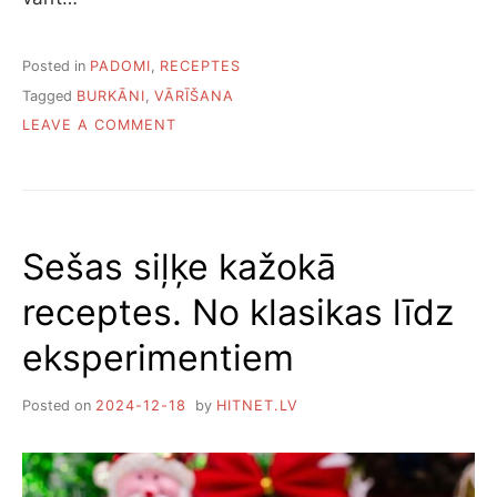
Posted in
PADOMI
,
RECEPTES
Tagged
BURKĀNI
,
VĀRĪŠANA
ON
LEAVE A COMMENT
KĀ
UN
CIK
ILGI
VĀRĪT
Sešas siļķe kažokā
BURKĀNUS
receptes. No klasikas līdz
eksperimentiem
Posted on
2024-12-18
by
HITNET.LV