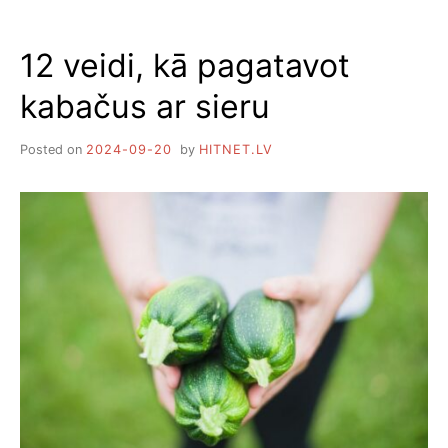
RECEPTES
12 veidi, kā pagatavot
kabačus ar sieru
Posted on
2024-09-20
by
HITNET.LV