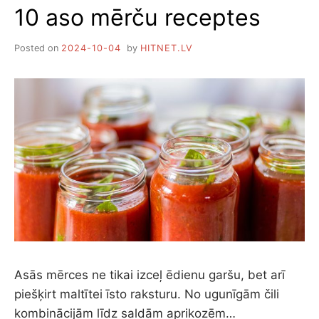
10 aso mērču receptes
PANNĀ
Posted on
2024-10-04
by
HITNET.LV
Asās mērces ne tikai izceļ ēdienu garšu, bet arī
piešķirt maltītei īsto raksturu. No ugunīgām čili
kombinācijām līdz saldām aprikozēm…