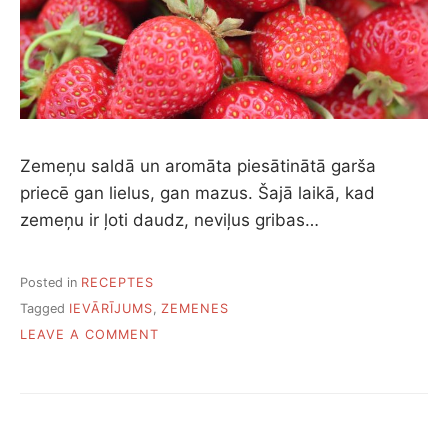
Zemeņu saldā un aromāta piesātinātā garša
priecē gan lielus, gan mazus. Šajā laikā, kad
zemeņu ir ļoti daudz, neviļus gribas…
Posted in
RECEPTES
Tagged
IEVĀRĪJUMS
,
ZEMENES
ON
LEAVE A COMMENT
SEPTIŅAS
ZEMEŅU
IEVĀRĪJUMA
RECEPTES