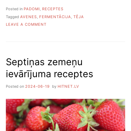
Posted in
PADOMI
,
RECEPTES
Tagged
AVENES
,
FERMENTĀCIJA
,
TĒJA
ON
LEAVE A COMMENT
KĀ
FERMENTĒT
AVEŅU
LAPAS
TĒJAI
Septiņas zemeņu
ievārījuma receptes
Posted on
2024-06-19
by
HITNET.LV