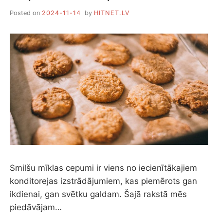
Posted on
2024-11-14
by
HITNET.LV
Smilšu mīklas cepumi ir viens no iecienītākajiem
konditorejas izstrādājumiem, kas piemērots gan
ikdienai, gan svētku galdam. Šajā rakstā mēs
piedāvājam…