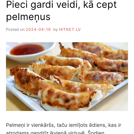
Pieci gardi veidi, kā cept
pelmeņus
Posted on
2024-04-19
by
HITNET.LV
Pelmeņi ir vienkāršs, taču iemīļots ēdiens, kas ir
atrodams gandrīz ikvienā virtuvē. Šodien