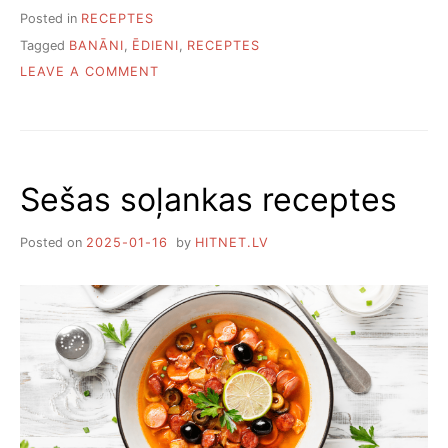
Posted in
RECEPTES
Tagged
BANĀNI
,
ĒDIENI
,
RECEPTES
ON
LEAVE A COMMENT
PIECAS
VIENKĀRŠAS
BANĀNU
ĒDIENU
RECEPTES
Sešas soļankas receptes
Posted on
2025-01-16
by
HITNET.LV