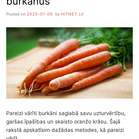
burkānus
Posted on
2025-01-09
by
HITNET.LV
Pareizi vārīti burkāni saglabā savu uzturvērtību,
garšas īpašības un skaisto oranžo krāsu. Šajā
rakstā apskatīsim dažādas metodes, kā pareizi
vārīt…