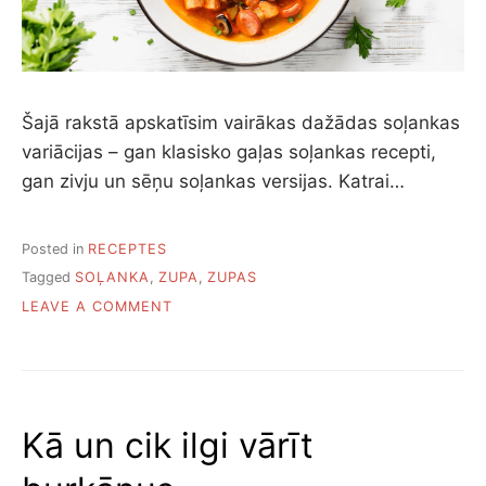
Šajā rakstā apskatīsim vairākas dažādas soļankas
variācijas – gan klasisko gaļas soļankas recepti,
gan zivju un sēņu soļankas versijas. Katrai…
Posted in
RECEPTES
Tagged
SOĻANKA
,
ZUPA
,
ZUPAS
ON
LEAVE A COMMENT
SEŠAS
SOĻANKAS
RECEPTES
Kā un cik ilgi vārīt