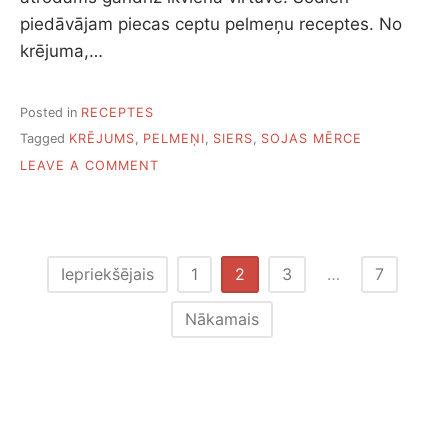
piedāvājam piecas ceptu pelmeņu receptes. No
krējuma,…
Posted in
RECEPTES
Tagged
KRĒJUMS
,
PELMEŅI
,
SIERS
,
SOJAS MĒRCE
ON
LEAVE A COMMENT
PIECI
GARDI
VEIDI,
KĀ
CEPT
Ziņu
Iepriekšējais
1
2
3
…
7
PELMEŅUS
numerācija
Nākamais
pēc
lappusēm