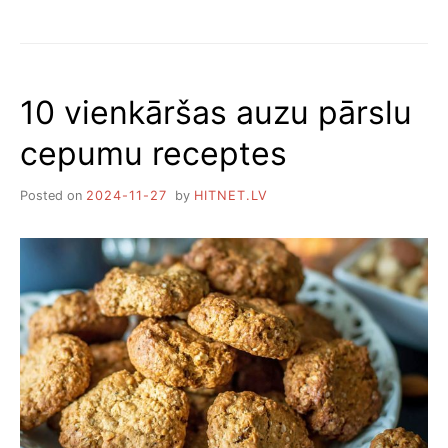
SEŠAS
SIĻĶE
KAŽOKĀ
RECEPTES.
NO
10 vienkāršas auzu pārslu
KLASIKAS
LĪDZ
cepumu receptes
EKSPERIMENTIEM
Posted on
2024-11-27
by
HITNET.LV