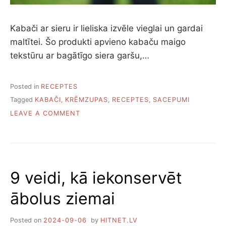
Kabači ar sieru ir lieliska izvēle vieglai un gardai
maltītei. Šo produkti apvieno kabaču maigo
tekstūru ar bagātīgo siera garšu,…
Posted in
RECEPTES
Tagged
KABAČI
,
KRĒMZUPAS
,
RECEPTES
,
SACEPUMI
ON
LEAVE A COMMENT
12
VEIDI,
KĀ
PAGATAVOT
KABAČUS
9 veidi, kā iekonservēt
AR
SIERU
ābolus ziemai
Posted on
2024-09-06
by
HITNET.LV