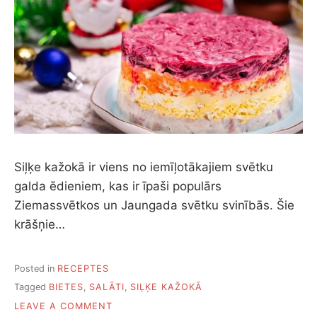
Siļķe kažokā ir viens no iemīļotākajiem svētku
galda ēdieniem, kas ir īpaši populārs
Ziemassvētkos un Jaungada svētku svinībās. Šie
krāšņie…
Posted in
RECEPTES
Tagged
BIETES
,
SALĀTI
,
SIĻĶE KAŽOKĀ
ON
LEAVE A COMMENT