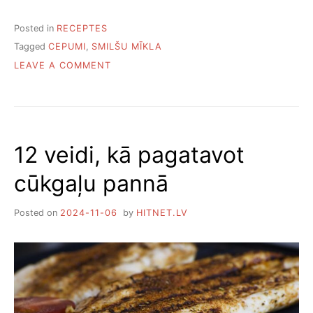
Posted in
RECEPTES
Tagged
CEPUMI
,
SMILŠU MĪKLA
ON
LEAVE A COMMENT
PIECAS
SMILŠU
MĪKLAS
CEPUMU
RECEPTES
12 veidi, kā pagatavot
cūkgaļu pannā
Posted on
2024-11-06
by
HITNET.LV