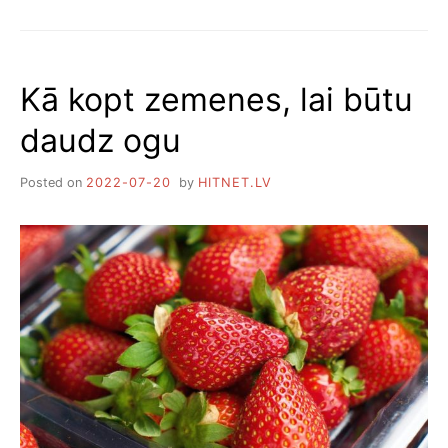
SASALDĒT
ZEMENES.
ABI
GALVENIE
Kā kopt zemenes, lai būtu
VEIDI
daudz ogu
Posted on
2022-07-20
by
HITNET.LV