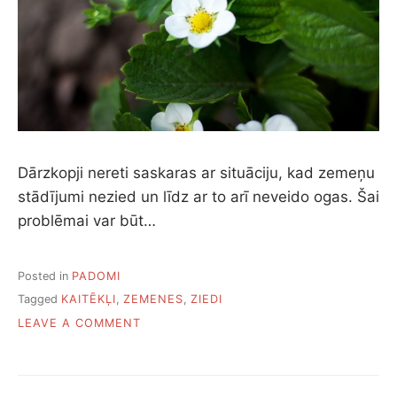
Dārzkopji nereti saskaras ar situāciju, kad zemeņu
stādījumi nezied un līdz ar to arī neveido ogas. Šai
problēmai var būt…
Posted in
PADOMI
Tagged
KAITĒKĻI
,
ZEMENES
,
ZIEDI
ON
LEAVE A COMMENT
PIECI
IEMESLI,
KĀPĒC
ZEMENES