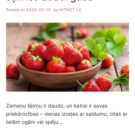
Posted on
2026-05-01
by
HITNET.LV
Zemeņu šķirņu ir daudz, un katrai ir savas
priekšrocības – vienas izceļas ar saldumu, citas ar
lielām ogām vai spēju…