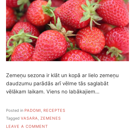
Zemeņu sezona ir klāt un kopā ar lielo zemeņu
daudzumu parādās arī vēlme tās saglabāt
vēlākam laikam. Viens no labākajiem…
Posted in
PADOMI
,
RECEPTES
Tagged
VASARA
,
ZEMENES
ON
LEAVE A COMMENT
KĀ