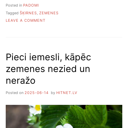
Posted in
PADOMI
Tagged
ŠĶIRNES
,
ZEMENES
ON
LEAVE A COMMENT
DEVIŅAS
LABĀKĀS
ZEMEŅU
ŠĶIRNES
2026.
Pieci iemesli, kāpēc
GADĀ
zemenes nezied un
neražo
Posted on
2025-06-14
by
HITNET.LV