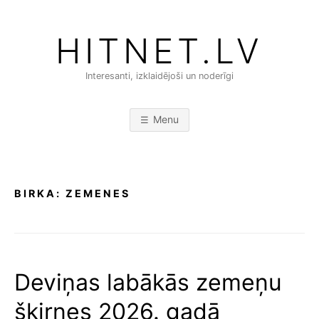
Skip
to
HITNET.LV
content
Interesanti, izklaidējoši un noderīgi
Menu
BIRKA:
ZEMENES
Deviņas labākās zemeņu
šķirnes 2026. gadā