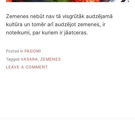
Zemenes nebūt nav tā visgrūtāk audzējamā
kultūra un tomēr arī audzējot zemenes, ir
noteikumi, par kuriem ir jāatceras.
Posted in
PADOMI
Tagged
VASARA
,
ZEMENES
ON
LEAVE A COMMENT
KĀ
KOPT
ZEMENES,
LAI
BŪTU
DAUDZ
OGU