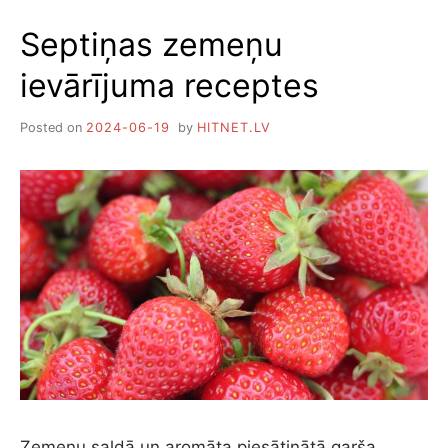
NEZIED
Septiņas zemeņu
UN
NERAŽO
ievārījuma receptes
Posted on
2024-06-19
by
HITNET.LV
Zemeņu saldā un aromāta piesātinātā garša