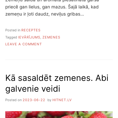
priecē gan lielus, gan mazus. Šajā laikā, kad
zemeņu ir ļoti daudz, neviļus gribas…
Posted in
RECEPTES
Tagged
IEVĀRĪJUMS
,
ZEMENES
ON
LEAVE A COMMENT
SEPTIŅAS
ZEMEŅU
IEVĀRĪJUMA
RECEPTES
Kā sasaldēt zemenes. Abi
galvenie veidi
Posted on
2023-06-22
by
HITNET.LV