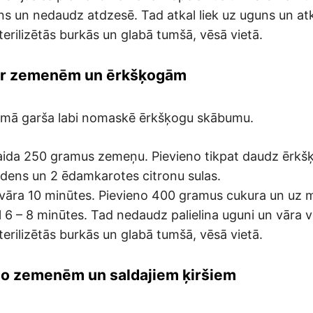
 un nedaudz atdzesē. Tad atkal liek uz uguns un atk
sterilizētās burkās un glabā tumšā, vēsā vietā.
 ar zemenēm un ērkšķogām
mā garša labi nomaskē ērkšķogu skābumu.
ida 250 gramus zemeņu. Pievieno tikpat daudz ērkš
dens un 2 ēdamkarotes citronu sulas.
vāra 10 minūtes. Pievieno 400 gramus cukura un uz
 6 – 8 minūtes. Tad nedaudz palielina uguni un vāra v
sterilizētās burkās un glabā tumšā, vēsā vietā.
no zemenēm un saldajiem ķiršiem