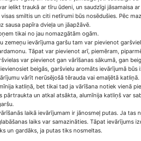
var ielikt traukā ar tīru ūdeni, un saudzīgi jāsamaisa 
visas smiltis un citi netīrumi būs nosēdušies. Pēc m
 uz sausa papīra dvieļa un jāapžāvē.
ānoņem tikai no jau nomazgātām ogām.
u zemeņu ievārījuma garšu tam var pievienot garšvie
kardamonu. Tāpat var pievienot arī, piemēram, piparmē
aršvielas var pievienot gan vārīšanas sākumā, gan bei
ievienosiet beigās, garšvielu aromāts ievārījumā būs i
ārījumu vārīt nerūsējošā tērauda vai emaljētā katliņā.
umīnija katliņā, bet tikai tad ja vārīšana notiek vienā pi
s pārtraukta un atkal atsākta, alumīnija katliņš var sa
garšu.
ārīšanās laikā ievārījumam ir jānosmeļ putas. Ja tas n
glabāšanas laiks var samazināties. Tāpat ievārījums iz
ks un gardāks, ja putas tiks nosmeltas.