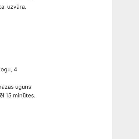
al uzvāra.
ķogu, 4
 mazas uguns
ēl 15 minūtes.