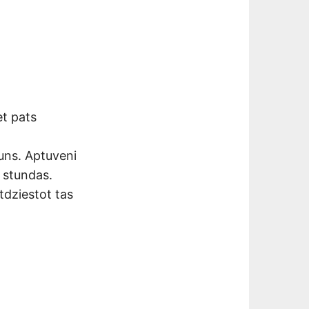
et pats
uns. Aptuveni
2 stundas.
atdziestot tas