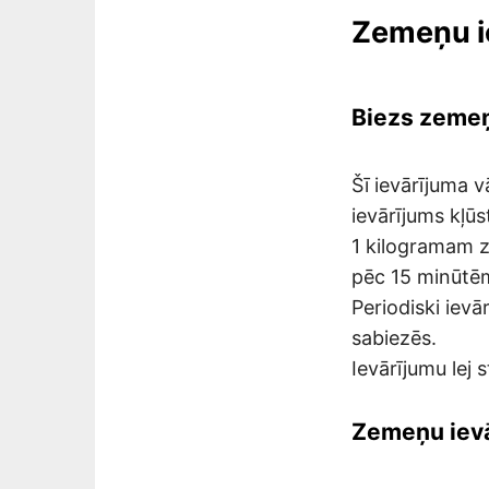
Zemeņu i
Biezs zemeņ
Šī ievārījuma 
ievārījums kļūs
1 kilogramam z
pēc 15 minūtēm
Periodiski ievā
sabiezēs.
Ievārījumu lej 
Zemeņu ievā