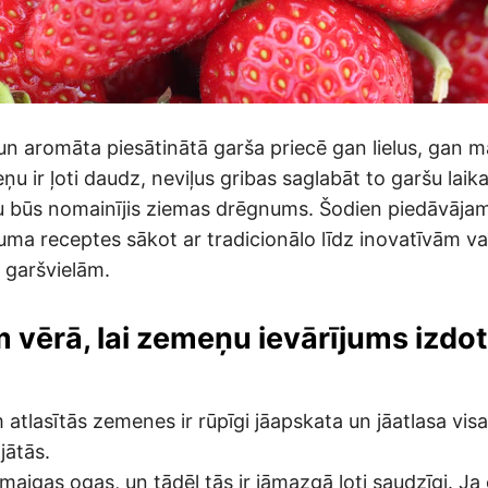
n aromāta piesātinātā garša priecē gan lielus, gan m
ņu ir ļoti daudz, neviļus gribas saglabāt to garšu lai
u būs nomainījis ziemas drēgnums. Šodien piedāvāja
uma receptes sākot ar tradicionālo līdz inovatīvām va
 garšvielām.
 vērā, lai zemeņu ievārījums izdot
 atlasītās zemenes ir rūpīgi jāapskata un jāatlasa vis
jātās.
aigas ogas, un tādēļ tās ir jāmazgā ļoti saudzīgi. Ja o