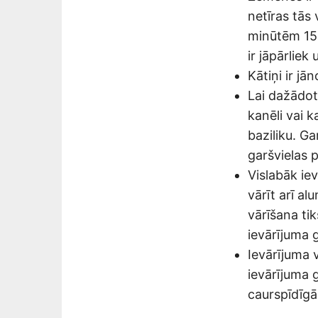
netīras tās 
minūtēm 15 
ir jāpārliek
Kātiņi ir j
Lai dažādot
kanēli vai 
baziliku. G
garšvielas p
Vislabāk iev
vārīt arī al
vārīšana tik
ievārījuma 
Ievārījuma v
ievārījuma 
caurspīdīgā