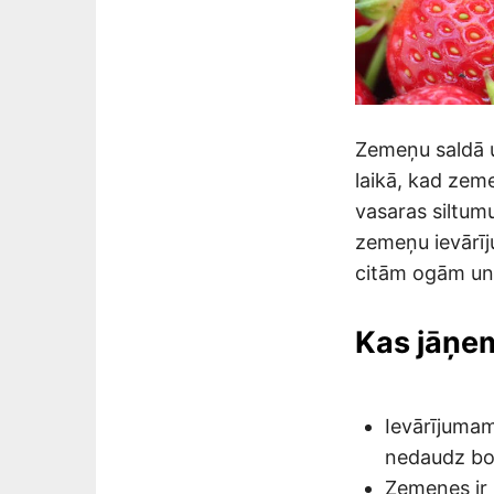
Zemeņu saldā u
laikā, kad zeme
vasaras siltum
zemeņu ievārīj
citām ogām un
Kas jāņem
Ievārījumam
nedaudz bo
Zemenes ir m