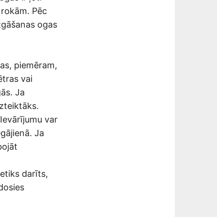
ar rokām. Pēc
azgāšanas ogas
las, piemēram,
tras vai
gās. Ja
zteiktāks.
 Ievārījumu var
egājienā. Ja
bojāt
etiks darīts,
dosies