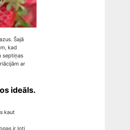
azus. Šajā
kam, kad
m septiņas
riācijām ar
os ideāls.
as kaut
gas ir ļoti