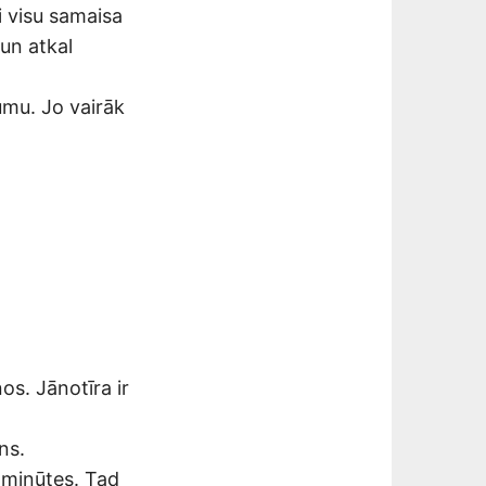
 visu samaisa
 un atkal
umu. Jo vairāk
os. Jānotīra ir
ns.
 minūtes. Tad