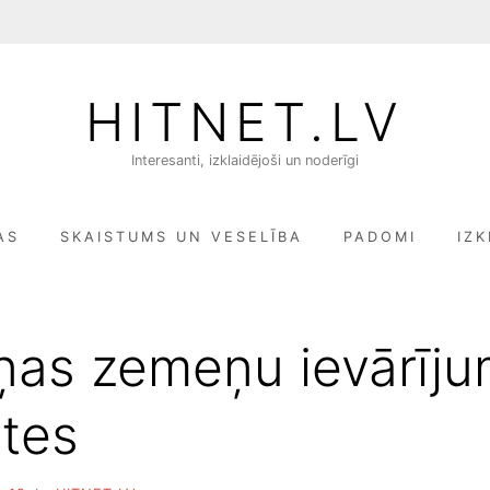
HITNET.LV
Interesanti, izklaidējoši un noderīgi
AS
SKAISTUMS UN VESELĪBA
PADOMI
IZK
ņas zemeņu ievārīj
tes