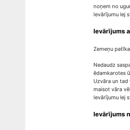
noņem no uguns
Ievārījumu lej 
Ievārījums
Zemeņu patīka
Nedaudz saspa
ēdamkarotes ū
Uzvāra un tad 
maisot vāra vēl
Ievārījumu lej 
Ievārījums 