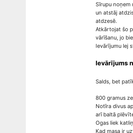
Sīrupu noņem n
un atstāj atdzi
atdzesē.
Atkārtojat šo p
vārīšanu, jo bi
Ievārījumu lej 
Ievārījums 
Salds, bet patī
800 gramus zem
Notīra divus ap
arī baltā plēvī
Ogas liek katl
Kad masa ir uz