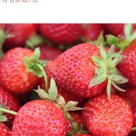
-19
by
HITNET.LV