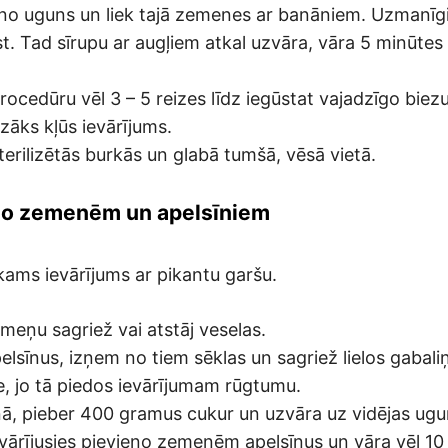
o uguns un liek tajā zemenes ar banāniem. Uzmanīgi
st. Tad sīrupu ar augļiem atkal uzvāra, vāra 5 minūtes
rocedūru vēl 3 – 5 reizes līdz iegūstat vajadzīgo biez
ezāks kļūs ievārījums.
sterilizētās burkās un glabā tumšā, vēsā vietā.
no zemenēm un apelsīniem
kams ievārījums ar pikantu garšu.
eņu sagriež vai atstāj veselas.
elsīnus, izņem no tiem sēklas un sagriež lielos gabaliņ
te, jo tā piedos ievārījumam rūgtumu.
iņā, pieber 400 gramus cukur un uzvāra uz vidējas ugu
vārījusies pievieno zemenēm apelsīnus un vāra vēl 10