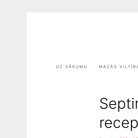
Skip
to
content
UZ SĀKUMU
MAZĀS VILTĪB
Septi
recep