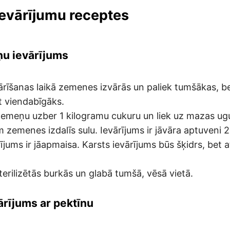
evārījumu receptes
u ievārījums
vārīšanas laikā zemenes izvārās un paliek tumšākas, b
t viendabīgāks.
emeņu uzber 1 kilogramu cukuru un liek uz mazas ug
 zemenes izdalīs sulu. Ievārījums ir jāvāra aptuveni 
rījums ir jāapmaisa. Karsts ievārījums būs šķidrs, bet 
sterilizētās burkās un glabā tumšā, vēsā vietā.
rījums ar pektīnu