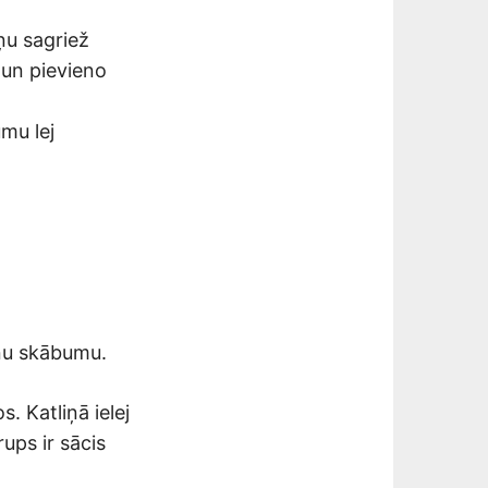
u sagriež
 un pievieno
umu lej
ņu skābumu.
. Katliņā ielej
ups ir sācis