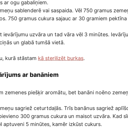
ms ar ogu gabaliņiem.
meņu sablenderē vai saspaida. Vēl 750 gramus zemeņ
os. 750 gramus cukura sajauc ar 30 gramiem pektīna
t ievārījumu uzvāra un tad vāra vēl 3 minūtes. Ievārīj
rciņās un glabā tumšā vietā.
tu, kurā stāstam
kā sterilizēt burkas
.
rījums ar banāniem
am zemenes piešķir aromātu, bet banāni noēno zeme
eņu sagriež ceturtdaļās. Trīs banānus sagriež aplīšos
pievieno 300 gramus cukura un maisot uzvāra. Kad sīr
ēl aptuveni 5 minūtes, kamēr izkūst cukurs.