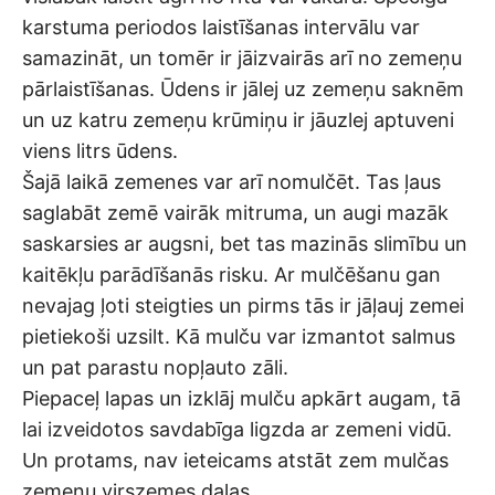
karstuma periodos laistīšanas intervālu var
samazināt, un tomēr ir jāizvairās arī no zemeņu
pārlaistīšanas. Ūdens ir jālej uz zemeņu saknēm
un uz katru zemeņu krūmiņu ir jāuzlej aptuveni
viens litrs ūdens.
Šajā laikā zemenes var arī nomulčēt. Tas ļaus
saglabāt zemē vairāk mitruma, un augi mazāk
saskarsies ar augsni, bet tas mazinās slimību un
kaitēkļu parādīšanās risku. Ar mulčēšanu gan
nevajag ļoti steigties un pirms tās ir jāļauj zemei
pietiekoši uzsilt. Kā mulču var izmantot salmus
un pat parastu nopļauto zāli.
Piepaceļ lapas un izklāj mulču apkārt augam, tā
lai izveidotos savdabīga ligzda ar zemeni vidū.
Un protams, nav ieteicams atstāt zem mulčas
zemeņu virszemes daļas.