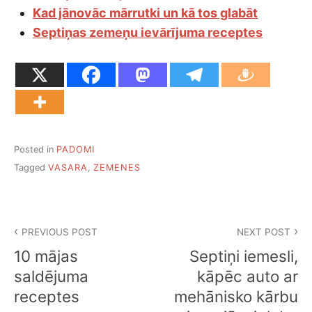
Kad jānovāc mārrutki un kā tos glabāt
Septiņas zemeņu ievārījuma receptes
Posted in
PADOMI
Tagged
VASARA
,
ZEMENES
Ziņu
PREVIOUS POST
NEXT POST
izvēlne
10 mājas
Septiņi iemesli,
saldējuma
kāpēc auto ar
receptes
mehānisko kārbu