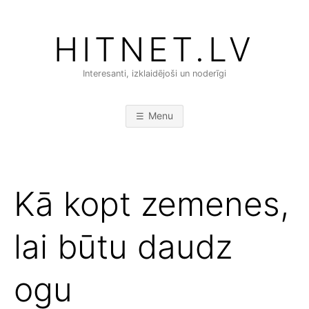
Skip
to
HITNET.LV
content
Interesanti, izklaidējoši un noderīgi
Menu
Kā kopt zemenes,
lai būtu daudz
ogu