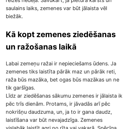
reizes nedēļā. Savukārt, ja pieturā karsts un
saulains laiks, zemenes var būt jālaista vēl
biežāk.
Kā kopt zemenes ziedēšanas
un ražošanas laikā
Labai zemeņu ražai ir nepieciešams ūdens. Ja
zemenes tiks laistīta pārāk maz un pārāk reti,
raža būs mazāka, bet ogas būs mazākas un ne
tik garšīgas.
Līdz ar ziedēšanas sākumu zemenes ir jālaista ik
pēc trīs dienām. Protams, ir jāvadās arī pēc
nokrišņu daudzuma, un, ja to ir gana daudz,
laistīšana var būt nevajadzīga. Zemenes
vislabāk laistīt agri no rīta vai vakarā. Spēcīga