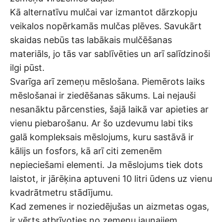
Kā alternatīvu mulčai var izmantot dārzkopju
veikalos nopērkamās mulčas plēves. Savukārt
skaidas nebūs tas labākais mulčēšanas
materiāls, jo tās var sablīvēties un arī salīdzinoši
ilgi pūst.
Svarīga arī zemeņu mēslošana. Piemērots laiks
mēslošanai ir ziedēšanas sākums. Lai nejauši
nesanāktu pārcensties, šajā laikā var apieties ar
vienu piebarošanu. Ar šo uzdevumu labi tiks
galā kompleksais mēslojums, kuru sastāvā ir
kālijs un fosfors, kā arī citi zemenēm
nepieciešami elementi. Ja mēslojums tiek dots
laistot, ir jārēķina aptuveni 10 litri ūdens uz vienu
kvadrātmetru stādījumu.
Kad zemenes ir noziedējušas un aizmetas ogas,
ir vērts atbrīvoties no zemeņu jaunajiem