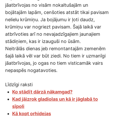
jāatbrīvojas no visām nokaltušajām un
bojātajām lapām, cenšoties atstāt tikai pavisam
nelielu krūmiņu. Ja bojājumu ir ļoti daudz,
krūmiņu var nogriezt pavisam. Šajā laikā var
atbrīvoties arī no nevajadzīgajiem jaunajiem
stādiņiem, kas ir izauguši no ūsām.
Neitrālās dienas jeb remontantajām zemenēm
šajā laikā vēl var būt ziedi. No tiem ir uzmanīgi
jāatbrīvojas, jo ogas no tiem visticamāk vairs
nepaspēs nogatavoties.
Līdzīgi raksti
Ko stādīt dārzā nākamgad?
Kad jāizrok gladiolas un kā ir jāglabā to
sīpoli
Kā kopt orhidejas