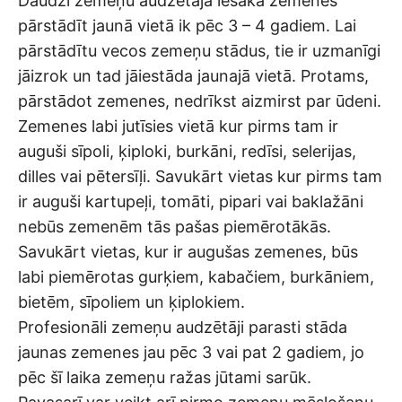
Daudzi zemeņu audzētāja iesaka zemenes
pārstādīt jaunā vietā ik pēc 3 – 4 gadiem. Lai
pārstādītu vecos zemeņu stādus, tie ir uzmanīgi
jāizrok un tad jāiestāda jaunajā vietā. Protams,
pārstādot zemenes, nedrīkst aizmirst par ūdeni.
Zemenes labi jutīsies vietā kur pirms tam ir
auguši sīpoli, ķiploki, burkāni, redīsi, selerijas,
dilles vai pētersīļi. Savukārt vietas kur pirms tam
ir auguši kartupeļi, tomāti, pipari vai baklažāni
nebūs zemenēm tās pašas piemērotākās.
Savukārt vietas, kur ir augušas zemenes, būs
labi piemērotas gurķiem, kabačiem, burkāniem,
bietēm, sīpoliem un ķiplokiem.
Profesionāli zemeņu audzētāji parasti stāda
jaunas zemenes jau pēc 3 vai pat 2 gadiem, jo
pēc šī laika zemeņu ražas jūtami sarūk.