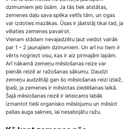
dzimumiem jeb ūsām. Ja tās tiek atstātas,
zemenes daļu sava spēka veltīs tām, un ogas
var izdoties mazākas. Ūsas ir jāatstāj tikai tad, ja
vēlaties zemenes pavairot.
Vienam stādam nevajadzētu ļaut veidot vairāk
par 1 – 2 jaunajiem dzinumiem. Un arī no tiem ir
vērts nogriezt visu, kas ir aiz pirmajām lapām.
Arī nākamā zemeņu mēslošanas reize var
pienāk reizē ar ražošanas sākumu. Daudzi
zemeņu audzētāji gan šo mēslošanas reizi izlaiž,
īpaši, ja zemenes ir mēslotas ziedēšanas laikā.
Šajā mēslošanas reizē ir ieteicams labāk
izmantot tieši organisko mēslojumu un mēslot
pašas auga saknes, lai nesabojātu ražu.