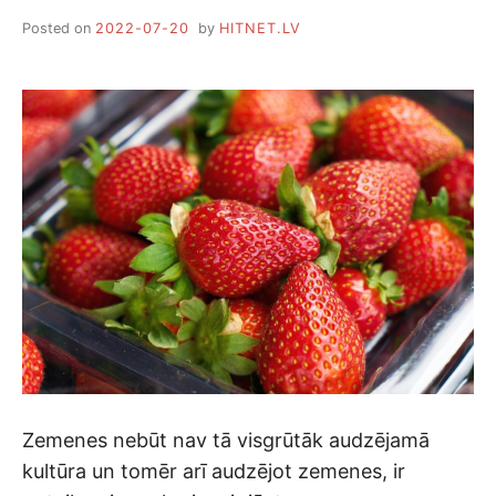
Posted on
2022-07-20
by
HITNET.LV
Zemenes nebūt nav tā visgrūtāk audzējamā
kultūra un tomēr arī audzējot zemenes, ir