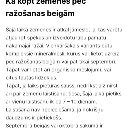
Kā kopt zemenes pēc
ražošanas beigām
Šajā laikā zemenes ir atkal jāmēslo, lai tās varētu
atjaunot spēkus un izveidotu labu pamatu
nākamajai ražai. Vienkāršākais variants būtu
kompleksie minerālmēsli, kurus var lietot uzreiz
pēc ražošanas beigām vai pat tikai septembrī.
Tāpat var lietot arī organisko mēslojumu vai
citus tautas līdzekļus.
Tāpat, ja laiks pieturās sauss, nedrīkst aizmirst
arī par zemeņu laistīšanu, tiesa, šajā laikā pietiks
ar vienu laistīšanu ik pa 7 – 10 dienām.
Laistīšana nav nepieciešama, ja nokrišņu
daudzums ir pietiekošs.
Septembra beigās vai oktobra sākumā ir