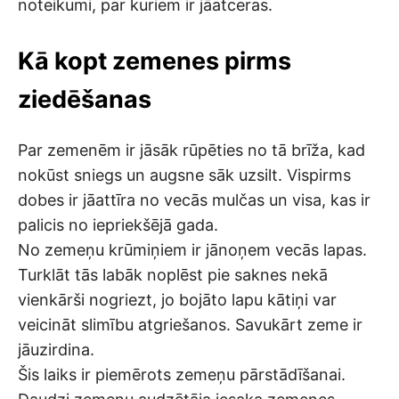
noteikumi, par kuriem ir jāatceras.
Kā kopt zemenes pirms
ziedēšanas
Par zemenēm ir jāsāk rūpēties no tā brīža, kad
nokūst sniegs un augsne sāk uzsilt. Vispirms
dobes ir jāattīra no vecās mulčas un visa, kas ir
palicis no iepriekšējā gada.
No zemeņu krūmiņiem ir jānoņem vecās lapas.
Turklāt tās labāk noplēst pie saknes nekā
vienkārši nogriezt, jo bojāto lapu kātiņi var
veicināt slimību atgriešanos. Savukārt zeme ir
jāuzirdina.
Šis laiks ir piemērots zemeņu pārstādīšanai.