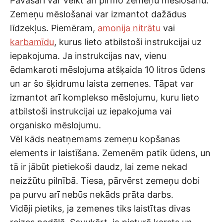
Pavasarī var veikt arī pirmo zemeņu mēslošanu.
Zemeņu mēslošanai var izmantot dažādus
līdzekļus. Piemēram,
amonija nitrātu
vai
karbamīdu
, kurus lieto atbilstoši instrukcijai uz
iepakojuma. Ja instrukcijas nav, vienu
ēdamkaroti mēslojuma atšķaida 10 litros ūdens
un ar šo šķidrumu laista zemenes. Tāpat var
izmantot arī komplekso mēslojumu, kuru lieto
atbilstoši instrukcijai uz iepakojuma vai
organisko mēslojumu.
Vēl kāds neatņemams zemeņu kopšanas
elements ir laistīšana. Zemenēm patīk ūdens, un
tā ir jābūt pietiekoši daudz, lai zeme nekad
neizžūtu pilnībā. Tiesa, pārvērst zemeņu dobi
pa purvu arī nebūs nekāds prāta darbs.
Vidēji pietiks, ja zemenes tiks laistītas divas