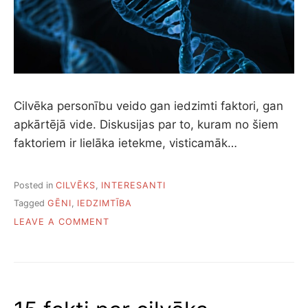
Cilvēka personību veido gan iedzimti faktori, gan
apkārtējā vide. Diskusijas par to, kuram no šiem
faktoriem ir lielāka ietekme, visticamāk…
Posted in
CILVĒKS
,
INTERESANTI
Tagged
GĒNI
,
IEDZIMTĪBA
ON
LEAVE A COMMENT
7
CILVĒKA
ĪPAŠĪBAS,
KURAS
IETEKMĒ
IEDZIMTĪBA