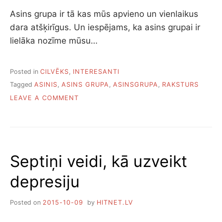
Asins grupa ir tā kas mūs apvieno un vienlaikus
dara atšķirīgus. Un iespējams, ka asins grupai ir
lielāka nozīme mūsu…
Posted in
CILVĒKS
,
INTERESANTI
Tagged
ASINIS
,
ASINS GRUPA
,
ASINSGRUPA
,
RAKSTURS
ON
LEAVE A COMMENT
KĀ
ASINS
GRUPA
IETEKMĒ
CILVĒKA
Septiņi veidi, kā uzveikt
RAKSTURU
depresiju
Posted on
2015-10-09
by
HITNET.LV