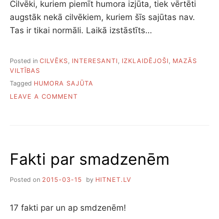
Cilvēki, kuriem piemīt humora izjūta, tiek vērtēti
augstāk nekā cilvēkiem, kuriem šīs sajūtas nav.
Tas ir tikai normāli. Laikā izstāstīts…
Posted in
CILVĒKS
,
INTERESANTI
,
IZKLAIDĒJOŠI
,
MAZĀS
VILTĪBAS
Tagged
HUMORA SAJŪTA
ON
LEAVE A COMMENT
KĀ
ATTĪSTĪT
HUMORA
SAJŪTU
Fakti par smadzenēm
Posted on
2015-03-15
by
HITNET.LV
17 fakti par un ap smdzenēm!