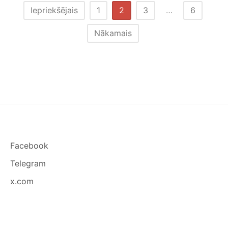
SAJŪTAS
Ziņu
Iepriekšējais
1
2
3
…
6
numerācija
Nākamais
pēc
lappusēm
Facebook
Telegram
x.com