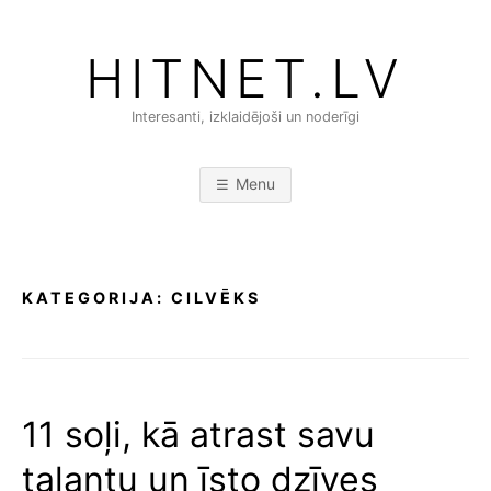
Skip
to
HITNET.LV
content
Interesanti, izklaidējoši un noderīgi
Menu
KATEGORIJA:
CILVĒKS
11 soļi, kā atrast savu
talantu un īsto dzīves