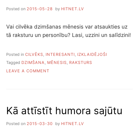
Posted on
2015-05-28
by
HITNET.LV
Vai cilvēka dzimšanas mēnesis var atsaukties uz
tā raksturu un personību? Lasi, uzzini un salīdzini!
Posted in
CILVĒKS
,
INTERESANTI
,
IZKLAIDĒJOŠI
Tagged
DZIMŠANA
,
MĒNESIS
,
RAKSTURS
ON
LEAVE A COMMENT
KĀ
DZIMŠANAS
MĒNESIS
IETEKMĒ
RAKSTURU
Kā attīstīt humora sajūtu
Posted on
2015-03-30
by
HITNET.LV