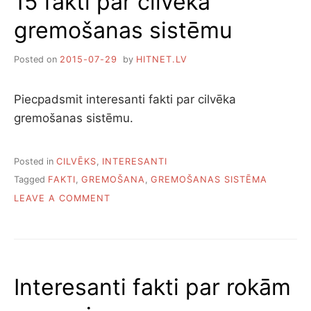
15 fakti par cilvēka
gremošanas sistēmu
Posted on
2015-07-29
by
HITNET.LV
Piecpadsmit interesanti fakti par cilvēka
gremošanas sistēmu.
Posted in
CILVĒKS
,
INTERESANTI
Tagged
FAKTI
,
GREMOŠANA
,
GREMOŠANAS SISTĒMA
ON
LEAVE A COMMENT
15
FAKTI
PAR
CILVĒKA
GREMOŠANAS
Interesanti fakti par rokām
SISTĒMU