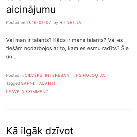
aicinājumu
Posted on
2016-01-07
by
HITNET.LV
Vai man ir talants? Kāds ir mans talants? Vai es
tiešām nodarbojos ar to, kam es esmu radīts? Šie
un…
Posted in
CILVĒKS
,
INTERESANTI
,
PSIHOLOĢIJA
Tagged
SAPŅI
,
TALANTI
ON
LEAVE A COMMENT
11
SOĻI,
KĀ
ATRAST
SAVU
Kā ilgāk dzīvot
TALANTU
UN