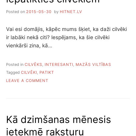
Posted on
2015-05-30
by
HITNET.LV
Vai esi domājis, kāpēc mums šķiet, ka daži cilvēki
ir labāki nekā citi? Iespējams, ka šie cilvēki
vienkārši zina, kā…
Posted in
CILVĒKS
,
INTERESANTI
,
MAZĀS VILTĪBAS
Tagged
CILVĒKI
,
PATIKT
ON
LEAVE A COMMENT
6
PĀRBAUDĪTI
VEIDI,
KĀ
IEPATIKTIES
Kā dzimšanas mēnesis
CILVĒKIEM
ietekmē raksturu