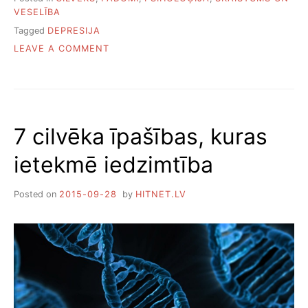
VESELĪBA
Tagged
DEPRESIJA
ON
LEAVE A COMMENT
SEPTIŅI
VEIDI,
KĀ
UZVEIKT
DEPRESIJU
7 cilvēka īpašības, kuras
ietekmē iedzimtība
Posted on
2015-09-28
by
HITNET.LV