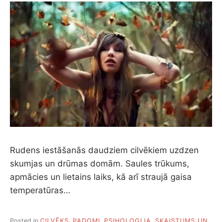
Rudens iestāšanās daudziem cilvēkiem uzdzen
skumjas un drūmas domām. Saules trūkums,
apmācies un lietains laiks, kā arī straujā gaisa
temperatūras…
Posted in
CILVĒKS
,
PADOMI
,
PSIHOLOĢIJA
,
SKAISTUMS UN