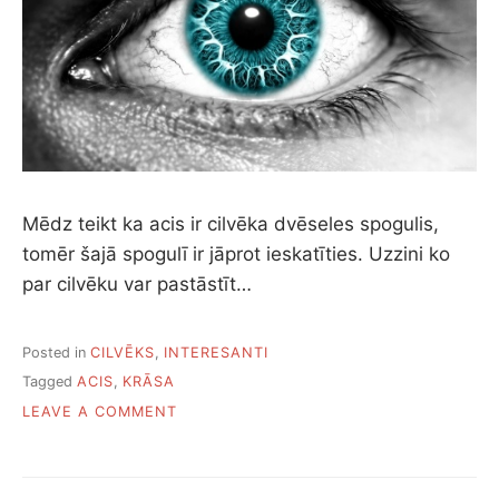
Mēdz teikt ka acis ir cilvēka dvēseles spogulis,
tomēr šajā spogulī ir jāprot ieskatīties. Uzzini ko
par cilvēku var pastāstīt…
Posted in
CILVĒKS
,
INTERESANTI
Tagged
ACIS
,
KRĀSA
ON
LEAVE A COMMENT
KO
PAR
CILVĒKU