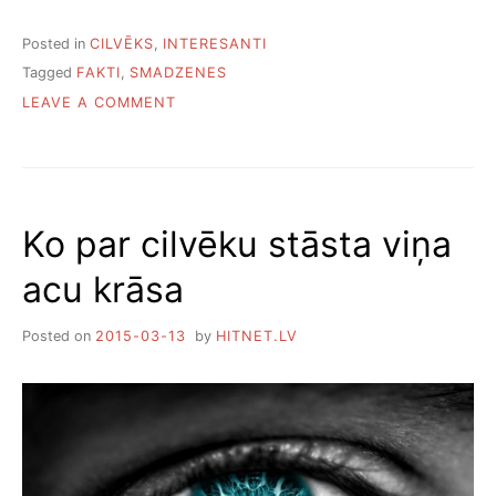
Posted in
CILVĒKS
,
INTERESANTI
Tagged
FAKTI
,
SMADZENES
ON
LEAVE A COMMENT
FAKTI
PAR
SMADZENĒM
Ko par cilvēku stāsta viņa
acu krāsa
Posted on
2015-03-13
by
HITNET.LV