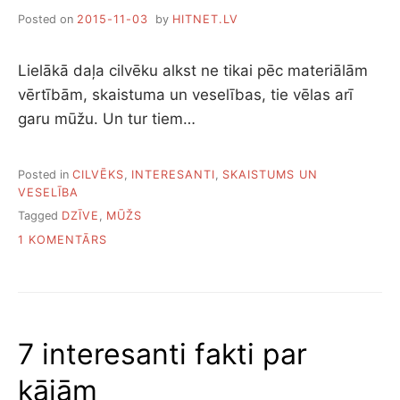
ĪSTO
Posted on
2015-11-03
by
HITNET.LV
DZĪVES
AICINĀJUMU
Lielākā daļa cilvēku alkst ne tikai pēc materiālām
vērtībām, skaistuma un veselības, tie vēlas arī
garu mūžu. Un tur tiem…
Posted in
CILVĒKS
,
INTERESANTI
,
SKAISTUMS UN
VESELĪBA
Tagged
DZĪVE
,
MŪŽS
PIEVIENOTS
1 KOMENTĀRS
KĀ
ILGĀK
DZĪVOT
7 interesanti fakti par
kājām