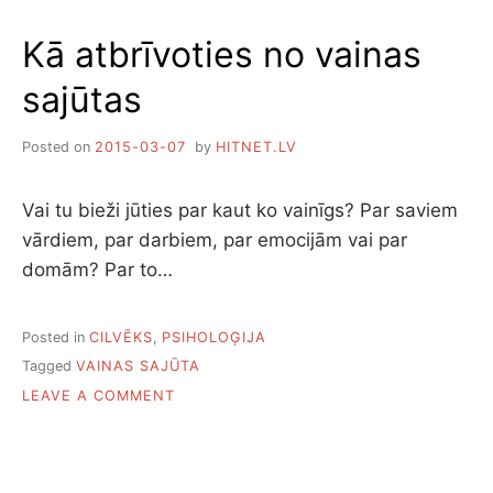
STĀSTA
VIŅA
Kā atbrīvoties no vainas
ACU
KRĀSA
sajūtas
Posted on
2015-03-07
by
HITNET.LV
Vai tu bieži jūties par kaut ko vainīgs? Par saviem
vārdiem, par darbiem, par emocijām vai par
domām? Par to…
Posted in
CILVĒKS
,
PSIHOLOĢIJA
Tagged
VAINAS SAJŪTA
ON
LEAVE A COMMENT
KĀ
ATBRĪVOTIES
NO
VAINAS