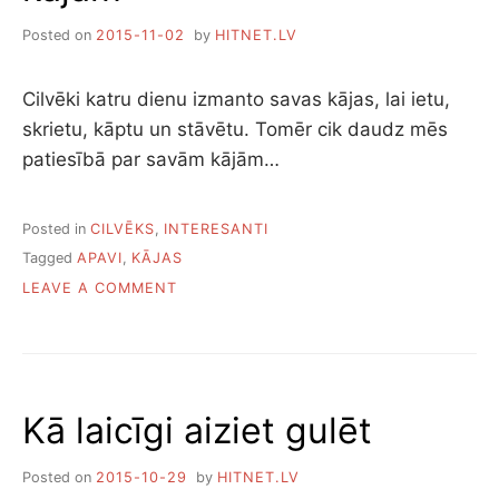
Posted on
2015-11-02
by
HITNET.LV
Cilvēki katru dienu izmanto savas kājas, lai ietu,
skrietu, kāptu un stāvētu. Tomēr cik daudz mēs
patiesībā par savām kājām…
Posted in
CILVĒKS
,
INTERESANTI
Tagged
APAVI
,
KĀJAS
ON
LEAVE A COMMENT
7
INTERESANTI
FAKTI
PAR
KĀJĀM
Kā laicīgi aiziet gulēt
Posted on
2015-10-29
by
HITNET.LV