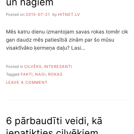
un nagiem
Posted on
2015-07-21
by
HITNET.LV
Mēs katru dienu izmantojam savas rokas tomēr cik
gan daudz mēs patiesībā zinām par šo mūsu
visaktīvāko ķermeņa daļu? Lasi…
Posted in
CILVĒKS
,
INTERESANTI
Tagged
FAKTI
,
NAGI
,
ROKAS
ON
LEAVE A COMMENT
INTERESANTI
FAKTI
PAR
ROKĀM
UN
6 pārbaudīti veidi, kā
NAGIEM
iepatikties cilvēkiem