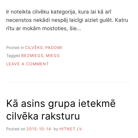
Ir noteikta cilvēku kategorija, kura lai kā arī
necenstos nekādi nespēj laicīgi aiziet gulēt. Katru
rītu ar mokām mostoties, šie…
Posted in
CILVĒKS
,
PADOMI
Tagged
BEZMIEGS
,
MIEGS
ON
LEAVE A COMMENT
KĀ
LAICĪGI
AIZIET
GULĒT
Kā asins grupa ietekmē
cilvēka raksturu
Posted on
2015-10-14
by
HITNET.LV