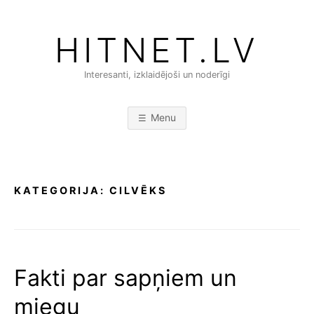
Skip
to
HITNET.LV
content
Interesanti, izklaidējoši un noderīgi
Menu
KATEGORIJA:
CILVĒKS
Fakti par sapņiem un
miegu