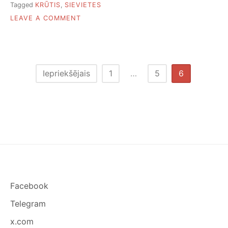
Tagged
KRŪTIS
,
SIEVIETES
ON
LEAVE A COMMENT
INTERESANTI
FAKTI
PAR
SIEVIEŠU
KRŪTĪM
Ziņu
Iepriekšējais
1
…
5
6
numerācija
pēc
lappusēm
Facebook
Telegram
x.com