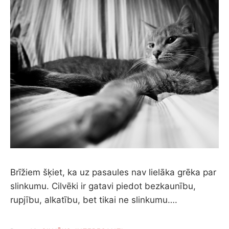
Brīžiem šķiet, ka uz pasaules nav lielāka grēka par
slinkumu. Cilvēki ir gatavi piedot bezkaunību,
rupjību, alkatību, bet tikai ne slinkumu….