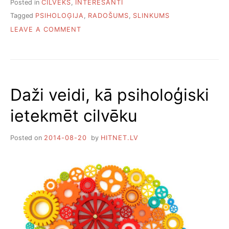
Posted in
CILVĒKS
,
INTERESANTI
Tagged
PSIHOLOĢIJA
,
RADOŠUMS
,
SLINKUMS
ON
LEAVE A COMMENT
KĀ
SLINKUMS
VAR
MUMS
PALĪDZĒT
Daži veidi, kā psiholoģiski
ietekmēt cilvēku
Posted on
2014-08-20
by
HITNET.LV