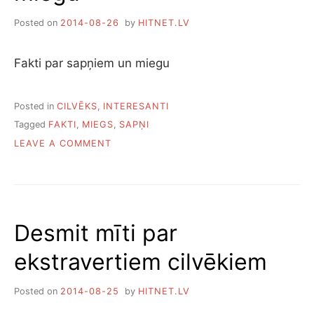
Posted on
2014-08-26
by
HITNET.LV
Fakti par sapņiem un miegu
Posted in
CILVĒKS
,
INTERESANTI
Tagged
FAKTI
,
MIEGS
,
SAPŅI
ON
LEAVE A COMMENT
FAKTI
PAR
SAPŅIEM
UN
MIEGU
Desmit mīti par
ekstravertiem cilvēkiem
Posted on
2014-08-25
by
HITNET.LV