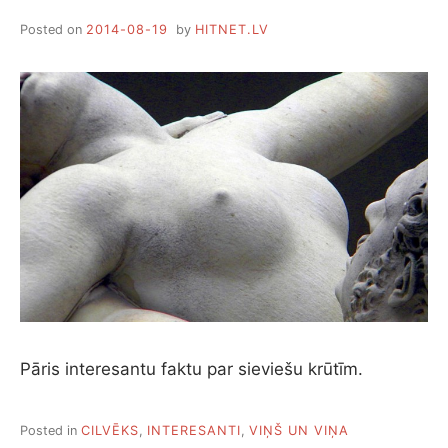
Posted on
2014-08-19
by
HITNET.LV
Pāris interesantu faktu par sieviešu krūtīm.
Posted in
CILVĒKS
,
INTERESANTI
,
VIŅŠ UN VIŅA