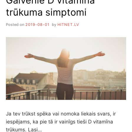
Galvenie D vitamīna
PRODUKTI
trūkuma simptomi
Posted on
2019-08-01
by
HITNET.LV
Ja tev trūkst spēka vai nomoka liekais svars, ir
iespējams, ka pie tā ir vainīgs tieši D vitamīna
trūkums. Lasi…