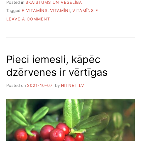
Posted in
SKAISTUMS UN VESELĪBA
Tagged
E VITAMĪNS
,
VITAMĪNI
,
VITAMĪNS E
ON
LEAVE A COMMENT
KĀPĒC
IR
NEPIECIEŠAMS
E
VITAMĪNS
Pieci iemesli, kāpēc
UN
KUR
dzērvenes ir vērtīgas
TO
VAR
ATRAST
Posted on
2021-10-07
by
HITNET.LV