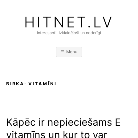
Skip
to
HITNET.LV
content
Interesanti, izklaidējoši un noderīgi
Menu
BIRKA:
VITAMĪNI
Kāpēc ir nepieciešams E
vitamīns un kur to var