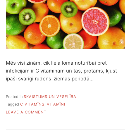
Mēs visi zinām, cik liela loma noturībai pret
infekcijām ir C vitamīnam un tas, protams, kļūst
īpaši svarīgi rudens-ziemas periodā…
Posted in
SKAISTUMS UN VESELĪBA
Tagged
C VITAMĪNS
,
VITAMĪNI
ON
LEAVE A COMMENT
9
DABISKI
UN