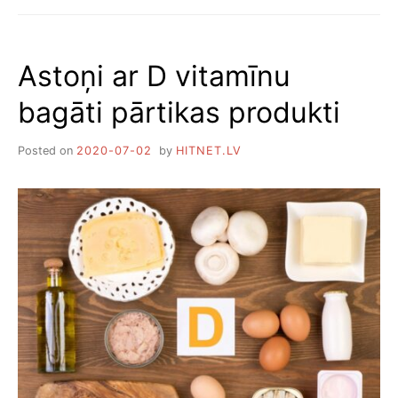
KĀPĒC
DZĒRVENES
IR
Astoņi ar D vitamīnu
VĒRTĪGAS
bagāti pārtikas produkti
Posted on
2020-07-02
by
HITNET.LV