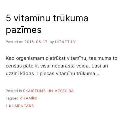
VIEGLI
PIEEJAMI
5 vitamīnu trūkuma
C
VITAMĪNA
pazīmes
AVOTI
Posted on
2015-05-17
by
HITNET.LV
Kad organismam pietrūkst vitamīnu, tas mums to
cenšas pateikt visai neparastā veidā. Lasi un
uzzini kādas ir piecas vitamīnu trūkuma…
Posted in
SKAISTUMS UN VESELĪBA
Tagged
VITAMĪNI
PIEVIENOTS
1 KOMENTĀRS
5
VITAMĪNU
TRŪKUMA