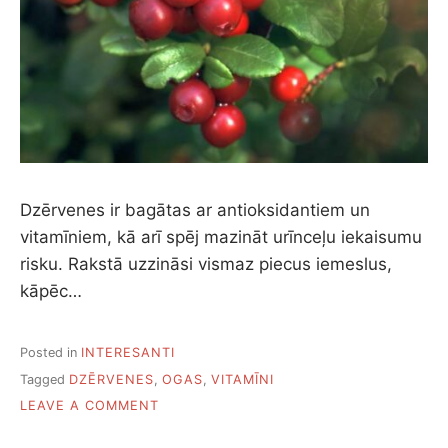
Dzērvenes ir bagātas ar antioksidantiem un
vitamīniem, kā arī spēj mazināt urīnceļu iekaisumu
risku. Rakstā uzzināsi vismaz piecus iemeslus,
kāpēc…
Posted in
INTERESANTI
Tagged
DZĒRVENES
,
OGAS
,
VITAMĪNI
ON
LEAVE A COMMENT
PIECI
IEMESLI,