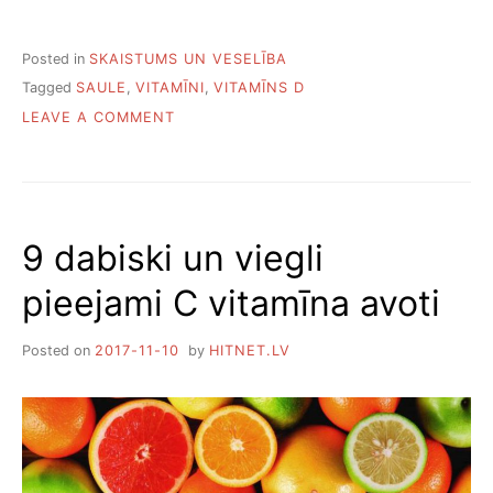
Posted in
SKAISTUMS UN VESELĪBA
Tagged
SAULE
,
VITAMĪNI
,
VITAMĪNS D
ON
LEAVE A COMMENT
GALVENIE
D
VITAMĪNA
TRŪKUMA
SIMPTOMI
9 dabiski un viegli
pieejami C vitamīna avoti
Posted on
2017-11-10
by
HITNET.LV