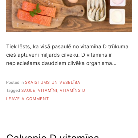
Tiek lēsts, ka visā pasaulē no vitamīna D trūkuma
cieš aptuveni miljards cilvēku. D vitamīns ir
nepieciešams daudziem cilvēka organisma…
Posted in
SKAISTUMS UN VESELĪBA
Tagged
SAULE
,
VITAMĪNI
,
VITAMĪNS D
ON
LEAVE A COMMENT
ASTOŅI
AR
D
VITAMĪNU
BAGĀTI
PĀRTIKAS