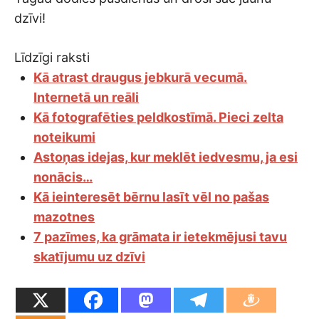
dzīvi!
Līdzīgi raksti
Kā atrast draugus jebkurā vecumā.
Internetā un reāli
Kā fotografēties peldkostīmā. Pieci zelta
noteikumi
Astoņas idejas, kur meklēt iedvesmu, ja esi
nonācis…
Kā ieinteresēt bērnu lasīt vēl no pašas
mazotnes
7 pazīmes, ka grāmata ir ietekmējusi tavu
skatījumu uz dzīvi