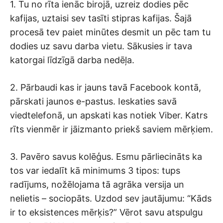
1. Tu no rīta ienāc birojā, uzreiz dodies pēc
kafijas, uztaisi sev tasīti stipras kafijas. Šajā
procesā tev paiet minūtes desmit un pēc tam tu
dodies uz savu darba vietu. Sākusies ir tava
katorgai līdzīgā darba nedēļa.
2. Pārbaudi kas ir jauns tavā Facebook kontā,
pārskati jaunos e-pastus. Ieskaties savā
viedtelefonā, un apskati kas notiek Viber. Katrs
rīts vienmēr ir jāizmanto priekš saviem mērķiem.
3. Pavēro savus kolēģus. Esmu pārliecināts ka
tos var iedalīt kā minimums 3 tipos: tups
radījums, nožēlojama tā agrāka versija un
nelietis – sociopāts. Uzdod sev jautājumu: “Kāds
ir to eksistences mērķis?” Vērot savu atspulgu