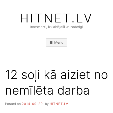
Skip
to
HITNET.LV
content
Interesanti, izklaidējoši un noderīgi
Menu
12 soļi kā aiziet no
nemīlēta darba
Posted on
2014-09-29
by
HITNET.LV