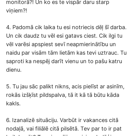
monitorā?! Un ko es te vispār daru starp
viņiem?!
4. Padomā cik laika tu esi notriecis dēļ šī darba.
Un cik daudz tu vēl esi gatavs ciest. Cik ilgi tu
vēl varēsi apspiest sevī neapmierinātību un
naidu par visām tām lietām kas tevi uztrauc. Tu
saproti ka nespēj darīt vienu un to pašu katru
dienu.
5. Tu jau sāc palikt nikns, acis pielīst ar asinīm,
rokās izšķīst pildspalva, tā it kā tā būtu kāda
kakls.
6. Izanalizē situāciju. Varbūt ir vakances citā
nodaļā, vai filiālē citā pilsētā. Tev par to ir pat