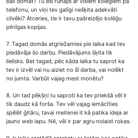
bail domāt? Tu esi runājis ar visiem kolēģiem pa
telefonu, un viņi tev galīgi nešķita adekvāti
cilvēki? Atceries, tie ir tavu pašreizējo kolēģu
pilnīgas kopijas.
7. Tagad domās atgriežamies pie laika kad tev
piedāvāja šo darbu. Piedāvājums šķita tik
lielisks. Bet tagad, pēc kāda laika tu saprot ka
tev ir izvēl vai nu aiziet no šī darba, vai nolēkt
no jumta. Varbūt vajag mest monētu?
8. Un tad pēkšņi tu saproti ka tev priekšā vēl ir
tik daudz kā forša. Tev vēl vajag iemācīties
spēlēt ģitāru, tavai meitenei it kā patika ideja ar
jauno web lapu. Nē, vēl ir par agru nolaist rokas.