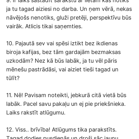
9. Ir laiks sastādīt sarakstu ar lietām kas notiks
ja tu tagad aiziesi no darba. Un ņem vērā, nekas
nāvējošs nenotiks, gluži pretēji, perspektīvu būs
vairāk. Atlicis tikai saņemties.
10. Pajautā sev vai spēsi iztikt bez ikdienas
biroja kafijas, bez tām gardajām bezmaksas
uzkodām? Nez kā būs labāk, ja tu vēl pāris
mēnešu pastrādāsi, vai aiziet tieši tagad un
tūlīt?
11. Nē! Pavisam noteikti, jebkurā citā vietā būs
labāk. Pacel savu pakaļu un ej pie priekšnieka.
Laiks rakstīt atlūgumu.
12. Viss.. brīvība! Atlūgums tika parakstīts.
Tagad dodies pusdienās un droši sāc jaunu