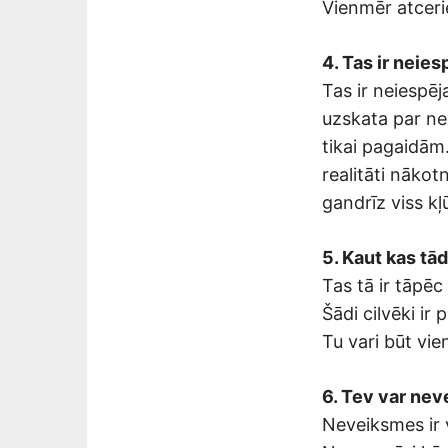
Vienmēr atceri
4. Tas ir neies
Tas ir neiespēj
uzskata par nei
tikai pagaidām.
realitāti nākot
gandrīz viss kļ
5. Kaut kas tād
Tas tā ir tāpēc
Šādi cilvēki ir 
Tu vari būt vie
6. Tev var nevei
Neveiksmes ir 