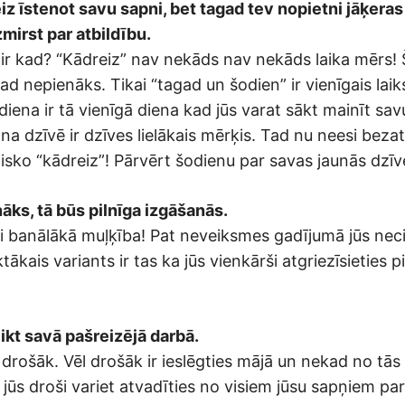
eiz īstenot savu sapni, bet tagad tev nopietni jāķeras
zmirst par atbildību.
 ir kad? “Kādreiz” nav nekāds nav nekāds laika mērs! Š
d nepienāks. Tikai “tagad un šodien” ir vienīgais laik
odiena ir tā vienīgā diena kad jūs varat sākt mainīt sav
a dzīvē ir dzīves lielākais mērķis. Tad nu neesi bezat
tisko “kādreiz”! Pārvērt šodienu par savas jaunās dzīv
āks, tā būs pilnīga izgāšanās.
ati banālākā muļķība! Pat neveiksmes gadījumā jūs necie
ktākais variants ir tas ka jūs vienkārši atgriezīsieties p
likt savā pašreizējā darbā.
 drošāk. Vēl drošāk ir ieslēgties mājā un nekad no tās 
ūs droši variet atvadīties no visiem jūsu sapņiem par