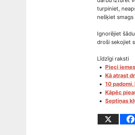
darbu izturēt v
turpiniet, neap
nešķiet smags
Ignorējiet šād
droši sekojiet
Līdzīgi raksti
Pieci iemes
Kā atrast d
10 padomi, 
Kāpēc piea
Septiņas kļ