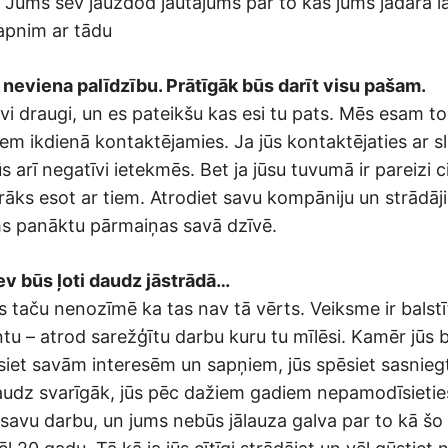
 Jums sev jāuzdod jautājums par to kas jums jādara la
apnim ar tādu
 neviena palīdzību. Prātīgāk būs darīt visu pašam.
avi draugi, un es pateikšu kas esi tu pats. Mēs esam to
em ikdienā kontaktējamies. Ja jūs kontaktējaties ar s
ūs arī negatīvi ietekmēs. Bet ja jūsu tuvumā ir pareizi ci
rāks esot ar tiem. Atrodiet savu kompāniju un strādāji
ums panāktu pārmaiņas savā dzīvē.
tev būs ļoti daudz jāstrādā…
tas taču nenozīmē ka tas nav tā vērts. Veiksme ir balst
u – atrod sarežģītu darbu kuru tu mīlēsi. Kamēr jūs 
osiet savām interesēm un sapņiem, jūs spēsiet sasnie
daudz svarīgāk, jūs pēc dažiem gadiem nepamodīsietie
at savu darbu, un jums nebūs jālauza galva par to kā š