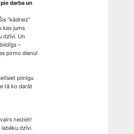
 pie darba un
is “kādreiz”
s kas jums
u dzīvi. Un
bildīgs –
es pirmo dienu!
tīsiet pilnīgu
ie tā ko darāt
vairs neiziet!
 labāku dzīvi.