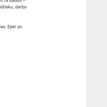
 no tā baudu –
būtisku, darbs
es. Ejiet un