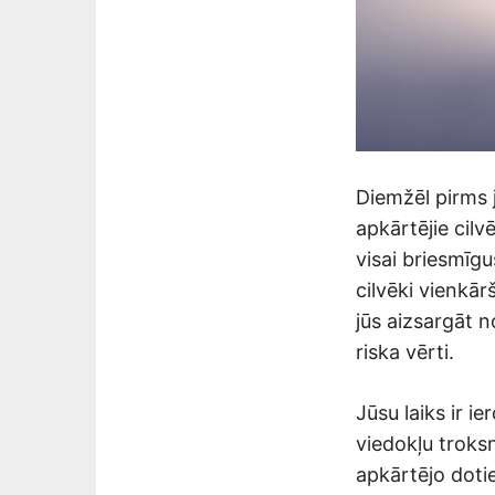
Diemžēl pirms 
apkārtējie cilvē
visai briesmīg
cilvēki vienkār
jūs aizsargāt n
riska vērti.
Jūsu laiks ir i
viedokļu troksn
apkārtējo doti