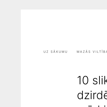
Skip
to
content
UZ SĀKUMU
MAZĀS VILTĪB
10 sl
dzird