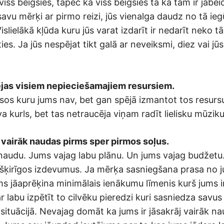
viss beigsies, tāpēc ka viss beigsies tā kā tam ir jābeid
avu mērķi ar pirmo reizi, jūs vienalga daudz no tā ieg
Vislielākā kļūda kuru jūs varat izdarīt ir nedarīt neko t
ies. Ja jūs nespējat tikt galā ar neveiksmi, diez vai jūs
ejas visiem nepieciešamajiem resursiem.
sos kuru jums nav, bet gan spējā izmantot tos resursus
 kurls, bet tas netraucēja viņam radīt lielisku mūziku
j vairāk naudas pirms sper pirmos soļus.
audu. Jums vajag labu plānu. Un jums vajag budžetu
ršķirīgos izdevumus. Ja mērķa sasniegšana prasa no
ms jāaprēķina minimālais ienākumu līmenis kurš jums 
r labu izpētīt to cilvēku pieredzi kuri sasniedza savu
 situācijā. Nevajag domāt ka jums ir jāsakrāj vairāk na