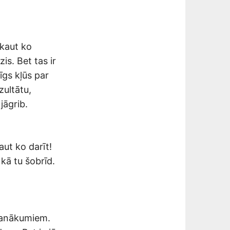
 kaut ko
is. Bet tas ir
īgs kļūs par
zultātu,
jāgrib.
aut ko darīt!
 kā tu šobrīd.
panākumiem.