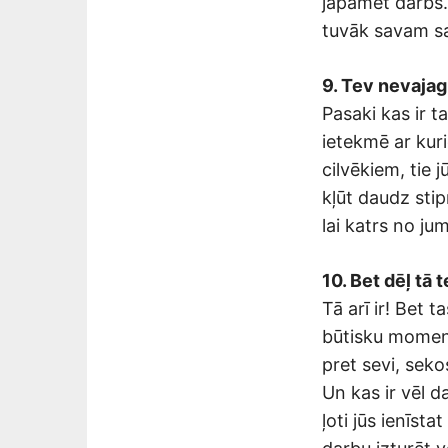
jāpamet darbs.
tuvāk savam s
9. Tev nevajag
Pasaki kas ir t
ietekmē ar kuri
cilvēkiem, tie j
kļūt daudz stip
lai katrs no j
10. Bet dēļ tā 
Tā arī ir! Bet 
būtisku moment
pret sevi, sek
Un kas ir vēl 
ļoti jūs ienīst