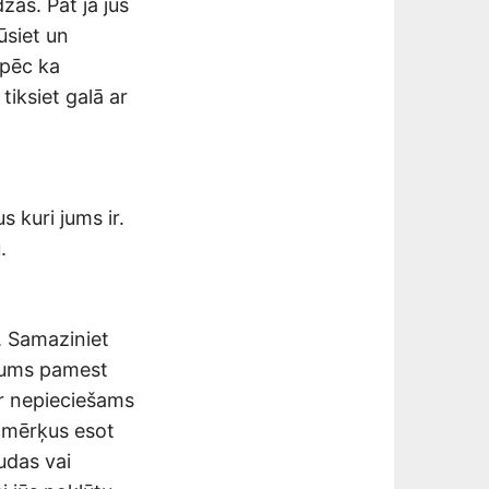
zas. Pat ja jūs
ūsiet un
āpēc ka
 tiksiet galā ar
 kuri jums ir.
.
. Samaziniet
 jums pamest
ir nepieciešams
s mērķus esot
udas vai