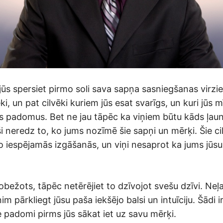
jūs spersiet pirmo soli sava sapņa sasniegšanas virzi
ki, un pat cilvēki kuriem jūs esat svarīgs, un kuri jūs m
us padomus. Bet ne jau tāpēc ka viņiem būtu kāds ļaun
ši neredz to, ko jums nozīmē šie sapņi un mērķi. Šie c
o iespējamās izgāšanās, un viņi nesaprot ka jums jūsu 
erobežots, tāpēc netērējiet to dzīvojot svešu dzīvi. Neļ
im pārkliegt jūsu paša iekšējo balsi un intuīciju. Šādi i
e padomi pirms jūs sākat iet uz savu mērķi.