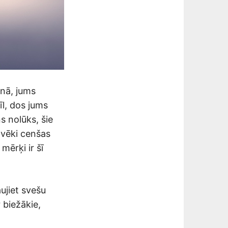
enā, jums
īl, dos jums
s nolūks, šie
ilvēki cenšas
mērķi ir šī
aujiet svešu
r biežākie,