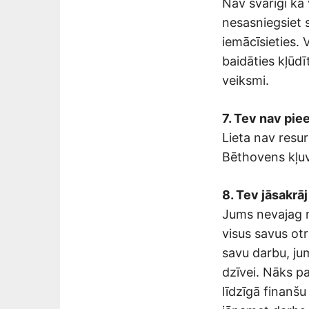
Nav svarīgi kā 
nesasniegsiet s
iemācīsieties. 
baidāties kļūdīt
veiksmi.
7. Tev nav pie
Lieta nav resur
Bēthovens kļuva
8. Tev jāsakrā
Jums nevajag n
visus savus ot
savu darbu, ju
dzīvei. Nāks pa
līdzīgā finanšu