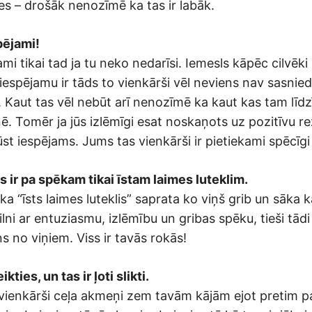
es – drošāk nenozīmē ka tas ir labāk.
pējami!
ami tikai tad ja tu neko nedarīsi. Iemesls kāpēc cilvēki
espējamu ir tāds to vienkārši vēl neviens nav sasniedz
 Kaut tas vēl nebūt arī nenozīmē ka kaut kas tam līdz
nē. Tomēr ja jūs izlēmīgi esat noskaņots uz pozitīvu re
ūst iespējams. Jums tas vienkārši ir pietiekami spēcīgi 
s ir pa spēkam tikai īstam laimes luteklim.
 ka “īsts laimes luteklis” saprata ko viņš grib un sāka k
pilni ar entuziasmu, izlēmību un gribas spēku, tieši tādi
ns no viņiem. Viss ir tavās rokās!
kties, un tas ir ļoti slikti.
vienkārši ceļa akmeņi zem tavām kājām ejot pretim 