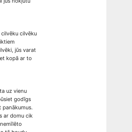
i jūs nokļūtu
 cilvēku cilvēku
liktiem
lvēki, jūs varat
et kopā ar to
īta uz vienu
būsiet godīgs
gt panākumus.
s ar domu cik
o nemīlēto