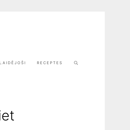
Search
LAIDĒJOŠI
RECEPTES
for:
iet