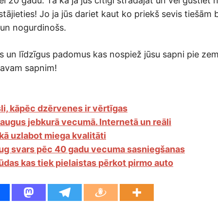
ēl 20 gadu. Tā kā ja jūs cītīgi strādājat un vēl gūstiet
stājieties! Jo ja jūs dariet kaut ko priekš sevis tiešām 
 un nogurdinošs.
us un līdzīgus padomus kas nospiež jūsu sapni pie zem
 savam sapnim!
li, kāpēc dzērvenes ir vērtīgas
raugus jebkurā vecumā. Internetā un reāli
kā uzlabot miega kvalitāti
ug svars pēc 40 gadu vecuma sasniegšanas
ūdas kas tiek pielaistas pērkot pirmo auto