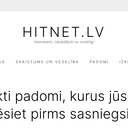
HITNET.LV
Interesanti, izklaidējoši un noderīgi
AS
SKAISTUMS UN VESELĪBA
PADOMI
IZK
ikti padomi, kurus jūs
ēsiet pirms sasniegs