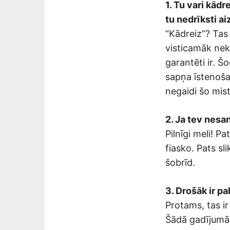
1. Tu vari kādr
tu nedrīksti ai
“Kādreiz”? Tas
visticamāk neka
garantēti ir. Š
sapņa īstenošan
negaidi šo mis
2. Ja tev nesan
Pilnīgi meli! P
fiasko. Pats sli
šobrīd.
3. Drošāk ir pa
Protams, tas ir
Šādā gadījumā j