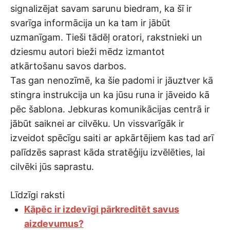
signalizējat savam sarunu biedram, ka šī ir
svarīga informācija un ka tam ir jābūt
uzmanīgam. Tieši tādēļ oratori, rakstnieki un
dziesmu autori bieži mēdz izmantot
atkārtošanu savos darbos.
Tas gan nenozīmē, ka šie padomi ir jāuztver kā
stingra instrukcija un ka jūsu runa ir jāveido kā
pēc šablona. Jebkuras komunikācijas centrā ir
jābūt saiknei ar cilvēku. Un vissvarīgāk ir
izveidot spēcīgu saiti ar apkārtējiem kas tad arī
palīdzēs saprast kāda stratēģiju izvēlēties, lai
cilvēki jūs saprastu.
Līdzīgi raksti
Kāpēc ir izdevīgi pārkreditēt savus
aizdevumus?