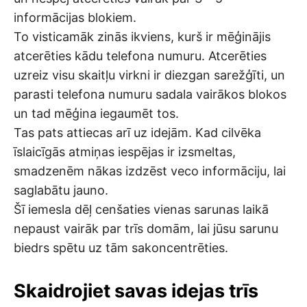
informācijas blokiem.
To visticamāk zinās ikviens, kurš ir mēģinājis
atcerēties kādu telefona numuru. Atcerēties
uzreiz visu skaitļu virkni ir diezgan sarežģīti, un
parasti telefona numuru sadala vairākos blokos
un tad mēģina iegaumēt tos.
Tas pats attiecas arī uz idejām. Kad cilvēka
īslaicīgās atmiņas iespējas ir izsmeltas,
smadzenēm nākas izdzēst veco informāciju, lai
saglabātu jauno.
Šī iemesla dēļ cenšaties vienas sarunas laikā
nepaust vairāk par trīs domām, lai jūsu sarunu
biedrs spētu uz tām sakoncentrēties.
Skaidrojiet savas idejas trīs