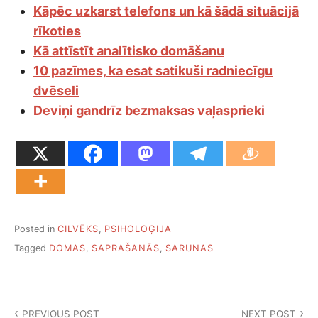
Kāpēc uzkarst telefons un kā šādā situācijā
rīkoties
Kā attīstīt analītisko domāšanu
10 pazīmes, ka esat satikuši radniecīgu
dvēseli
Deviņi gandrīz bezmaksas vaļasprieki
Posted in
CILVĒKS
,
PSIHOLOĢIJA
Tagged
DOMAS
,
SAPRAŠANĀS
,
SARUNAS
Ziņu
PREVIOUS POST
NEXT POST