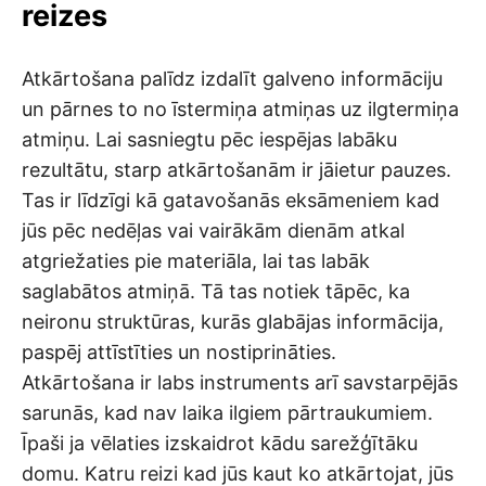
reizes
Atkārtošana palīdz izdalīt galveno informāciju
un pārnes to no īstermiņa atmiņas uz ilgtermiņa
atmiņu. Lai sasniegtu pēc iespējas labāku
rezultātu, starp atkārtošanām ir jāietur pauzes.
Tas ir līdzīgi kā gatavošanās eksāmeniem kad
jūs pēc nedēļas vai vairākām dienām atkal
atgriežaties pie materiāla, lai tas labāk
saglabātos atmiņā. Tā tas notiek tāpēc, ka
neironu struktūras, kurās glabājas informācija,
paspēj attīstīties un nostiprināties.
Atkārtošana ir labs instruments arī savstarpējās
sarunās, kad nav laika ilgiem pārtraukumiem.
Īpaši ja vēlaties izskaidrot kādu sarežģītāku
domu. Katru reizi kad jūs kaut ko atkārtojat, jūs