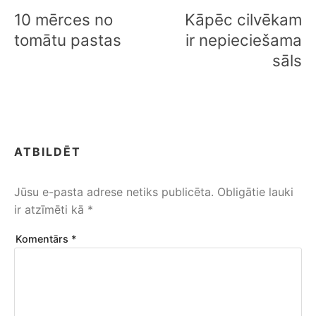
izvēlne
10 mērces no
Kāpēc cilvēkam
tomātu pastas
ir nepieciešama
sāls
ATBILDĒT
Jūsu e-pasta adrese netiks publicēta.
Obligātie lauki
ir atzīmēti kā
*
Komentārs
*