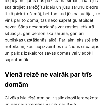
Iespējams, jums būs pazīstama situācija kad jūs
skaidrojiet sarežģītu ideju un jūsu sarunu biedrs
it kā piekrītoši māj, bet tad kad jūs pajautājat, ko
viņš par to domā, tas neko saprātīgu atbildēt
nevar. Šāda nesaprašanās var rasties jebkurā
situācijā, gan personiskā sarunā, gan arī
publiskas uzstāšanās laikā. Par laimi eksistē trīs
noteikumi, kas ļauj izvairīties no šādas situācijas
un palīdz izskaidrot savas domas vai viedokli
saprotamāk.
Vienā reizē ne vairāk par trīs
domām
Cilvēka īslaicīgā atmiņa ir salīdzinoši ierobežota
un nespēj atcerēties vairāk par 3 – 5