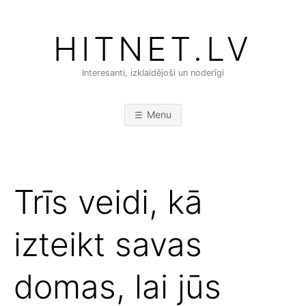
Skip
to
HITNET.LV
content
Interesanti, izklaidējoši un noderīgi
Menu
Trīs veidi, kā
izteikt savas
domas, lai jūs