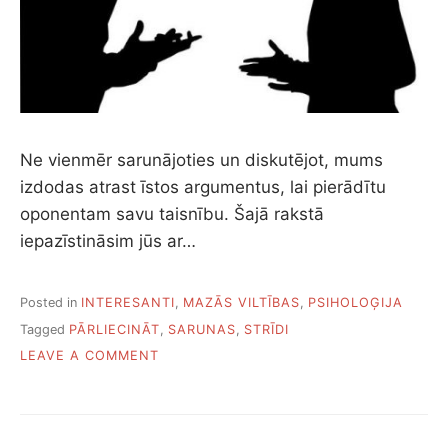
Ne vienmēr sarunājoties un diskutējot, mums
izdodas atrast īstos argumentus, lai pierādītu
oponentam savu taisnību. Šajā rakstā
iepazīstināsim jūs ar…
Posted in
INTERESANTI
,
MAZĀS VILTĪBAS
,
PSIHOLOĢIJA
Tagged
PĀRLIECINĀT
,
SARUNAS
,
STRĪDI
ON
LEAVE A COMMENT
KĀ
PĀRLIECINĀT
SAVU
SARUNU