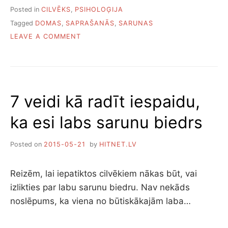
Posted in
CILVĒKS
,
PSIHOLOĢIJA
Tagged
DOMAS
,
SAPRAŠANĀS
,
SARUNAS
ON
LEAVE A COMMENT
TRĪS
VEIDI,
KĀ
IZTEIKT
SAVAS
7 veidi kā radīt iespaidu,
DOMAS,
LAI
ka esi labs sarunu biedrs
JŪS
SAPRASTU
Posted on
2015-05-21
by
HITNET.LV
Reizēm, lai iepatiktos cilvēkiem nākas būt, vai
izlikties par labu sarunu biedru. Nav nekāds
noslēpums, ka viena no būtiskākajām laba…