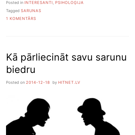
Posted in
INTERESANTI
,
PSIHOLOĢIJA
Tagged
SARUNAS
PIEVIENOTS
1 KOMENTĀRS
7
VEIDI
KĀ
RADĪT
IESPAIDU,
Kā pārliecināt savu sarunu
KA
ESI
biedru
LABS
SARUNU
BIEDRS
Posted on
2014-12-18
by
HITNET.LV