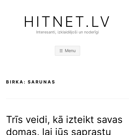
Skip
to
HITNET.LV
content
Interesanti, izklaidējoši un noderīgi
Menu
BIRKA:
SARUNAS
Trīs veidi, kā izteikt savas
domas, lai jūs saprastu