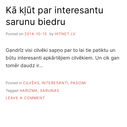
BIEDRU
Kā kļūt par interesantu
sarunu biedru
Posted on
2014-10-15
by
HITNET.LV
Gandrīz visi cilvēki sapņo par to lai tie patiktu un
būtu interesanti apkārtējiem cilvēkiem. Un cik gan
tomēr daudz ir…
Posted in
CILVĒKS
,
INTERESANTI
,
PADOMI
Tagged
HARIZMA
,
SARUNAS
ON
LEAVE A COMMENT
KĀ
KĻŪT
PAR
INTERESANTU
SARUNU