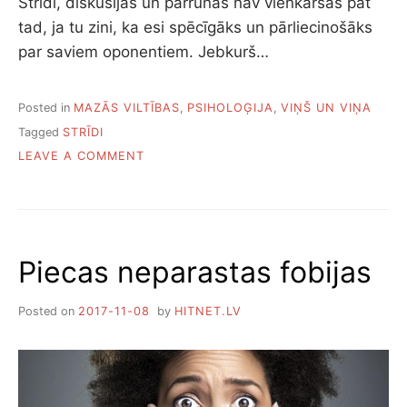
Strīdi, diskusijas un pārrunas nav vienkāršas pat
I
tad, ja tu zini, ka esi spēcīgāks un pārliecinošāks
N
I
par saviem oponentiem. Jebkurš…
E
K
S
Posted in
MAZĀS VILTĪBAS
,
PSIHOLOĢIJA
,
VIŅŠ UN VIŅA
Tagged
STRĪDI
O
LEAVE A COMMENT
N
S
E
Š
A
Piecas neparastas fobijas
S
S
T
Posted on
2017-11-08
by
HITNET.LV
R
A
T
Ē
Ģ