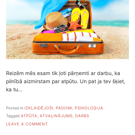
G
A
T
R
I
K
I
,
K
A
S
I
Reizēm mēs esam tik ļoti pārņemti ar darbu, ka
Z
pilnībā aizmirstam par atpūtu. Un pat ja tev šķiet,
T
ka tu…
U
K
Š
O
Posted in
IZKLAIDĒJOŠI
,
PADOMI
,
PSIHOLOĢIJA
T
Tagged
ATPŪTA
,
ATVAĻINĀJUMS
,
DARBS
A
O
LEAVE A COMMENT
V
N
A