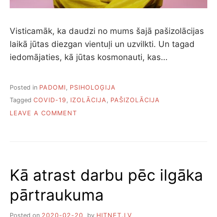
B
S
Visticamāk, ka daudzi no mums šajā pašizolācijas
laikā jūtas diezgan vientuļi un uzvilkti. Un tagad
iedomājaties, kā jūtas kosmonauti, kas…
Posted in
PADOMI
,
PSIHOLOĢIJA
Tagged
COVID-19
,
IZOLĀCIJA
,
PAŠIZOLĀCIJA
O
LEAVE A COMMENT
N
K
Ā
V
I
Kā atrast darbu pēc ilgāka
E
G
pārtraukuma
L
Ā
K
Posted on
2020-02-20
by
HITNET.LV