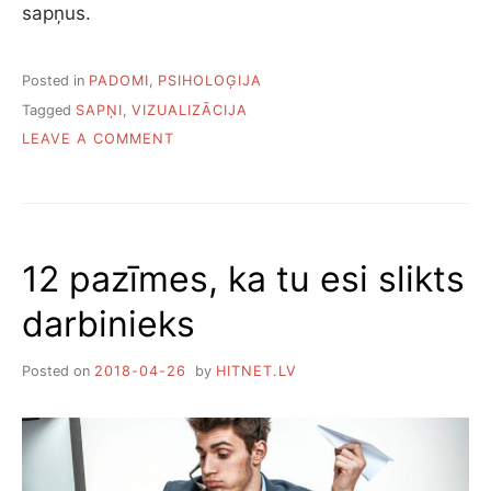
sapņus.
S
N
I
E
Posted in
PADOMI
,
PSIHOLOĢIJA
G
Tagged
SAPŅI
,
VIZUALIZĀCIJA
T
O
LEAVE A COMMENT
M
N
Ē
V
R
I
Ķ
Z
U
U
S
12 pazīmes, ka tu esi slikts
A
L
darbinieks
I
Z
Ā
Posted on
2018-04-26
by
HITNET.LV
C
I
J
A
S
N