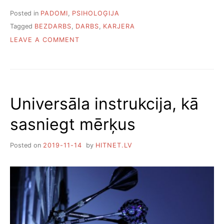
Posted in
PADOMI
,
PSIHOLOĢIJA
Tagged
BEZDARBS
,
DARBS
,
KARJERA
O
LEAVE A COMMENT
N
K
Ā
A
T
Universāla instrukcija, kā
R
A
sasniegt mērķus
S
T
D
Posted on
2019-11-14
by
HITNET.LV
A
R
B
U
P
Ē
C
I