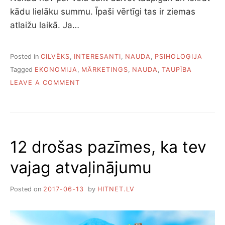
kādu lielāku summu. Īpaši vērtīgi tas ir ziemas
atlaižu laikā. Ja…
Posted in
CILVĒKS
,
INTERESANTI
,
NAUDA
,
PSIHOLOĢIJA
Tagged
EKONOMIJA
,
MĀRKETINGS
,
NAUDA
,
TAUPĪBA
O
LEAVE A COMMENT
N
P
I
E
C
12 drošas pazīmes, ka tev
I
M
vajag atvaļinājumu
Ā
R
K
Posted on
2017-06-13
by
HITNET.LV
E
T
I
N