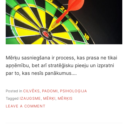
U
R
M
E
K
L
Ē
T
I
E
Mērķu sasniegšana ir process, kas prasa ne tikai
D
apņēmību, bet arī stratēģisku pieeju un izpratni
V
E
par to, kas nesīs panākumus….
S
M
U
Posted in
CILVĒKS
,
PADOMI
,
PSIHOLOĢIJA
,
Tagged
IZAUGSME
,
MĒRĶI
,
MĒRĶIS
J
O
A
LEAVE A COMMENT
N
E
P
S
I
I