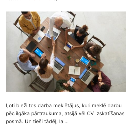
P
Ā
R
C
I
E
S
T
I
Z
O
L
Ā
C
I
J
U
Ļoti bieži tos darba meklētājus, kuri meklē darbu
pēc ilgāka pārtraukuma, atsijā vēl CV izskatīšanas
posmā. Un tieši tādēļ, lai…