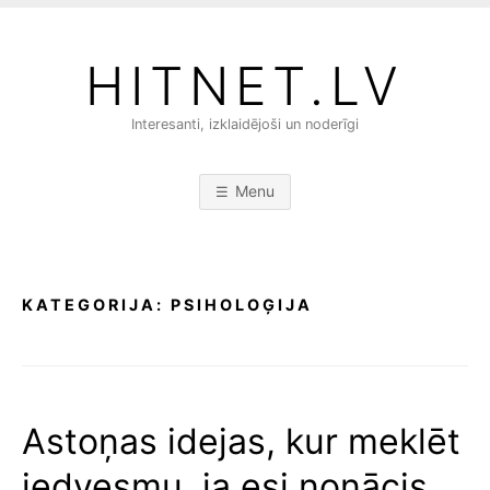
S
k
HITNET.LV
i
p
Interesanti, izklaidējoši un noderīgi
t
o
c
Menu
o
n
t
e
KATEGORIJA:
PSIHOLOĢIJA
n
t
Astoņas idejas, kur meklēt
iedvesmu, ja esi nonācis