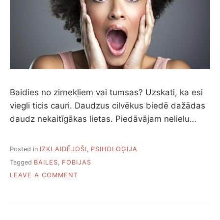
I
J
A
S
,
K
Ā
U
Z
V
Baidies no zirnekļiem vai tumsas? Uzskati, ka esi
A
viegli ticis cauri. Daudzus cilvēkus biedē dažādas
R
daudz nekaitīgākas lietas. Piedāvājam nelielu…
Ē
T
S
T
Posted in
IZKLAIDĒJOŠI
,
PSIHOLOĢIJA
R
Tagged
BAILES
,
FOBIJAS
Ī
O
LEAVE A COMMENT
D
N
Ā
P
I
E