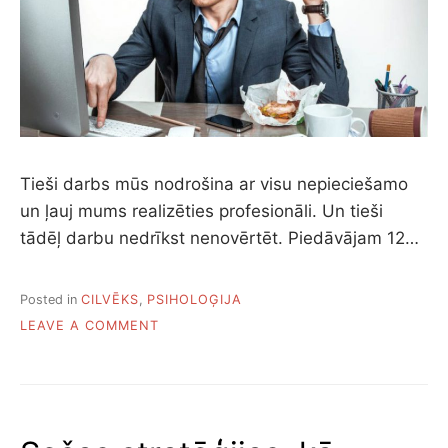
O
S
L
Ē
P
U
M
I
J
Tieši darbs mūs nodrošina ar visu nepieciešamo
E
un ļauj mums realizēties profesionāli. Un tieši
B
tādēļ darbu nedrīkst nenovērtēt. Piedāvājam 12…
K
Ā
P
I
Posted in
CILVĒKS
,
PSIHOLOĢIJA
E
O
LEAVE A COMMENT
P
N
I
1
L
2
D
P
Ī
A
T
Z