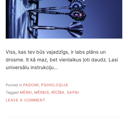
L
G
Ā
K
A
P
Ā
R
T
Viss, kas tev būs vajadzīgs, ir labs plāns un
R
drosme. It kā maz, bet vienlaikus ļoti daudz. Lasi
A
U
universālu instrukciju…
K
U
M
Posted in
PADOMI
,
PSIHOLOĢIJA
A
Tagged
MĒRĶI
,
MĒRĶIS
,
RĪCĪBA
,
SAPŅI
O
LEAVE A COMMENT
N
U
N
I