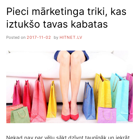
C
Pieci mārketinga triki, kas
A
S
iztukšo tavas kabatas
N
E
P
Posted on
2017-11-02
by
HITNET.LV
A
R
A
S
T
A
S
F
O
B
I
J
A
S
Nekad nav par vēlu sākt dzīvot taupīgāk un iekrāt