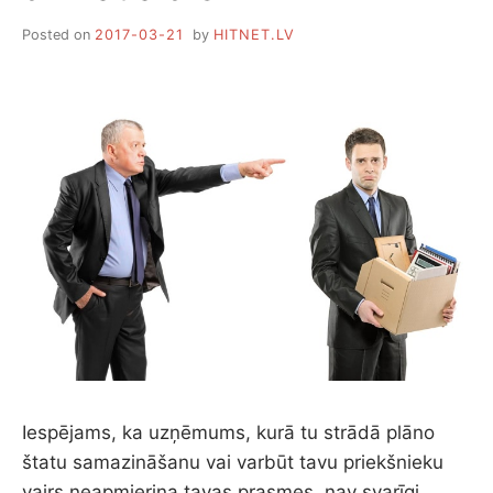
A
Posted on
2017-03-21
by
HITNET.LV
L
I
Z
Ā
C
I
J
A
S
L
Ū
K
A
S
I
R
A
P
Iespējams, ka uzņēmums, kurā tu strādā plāno
A
štatu samazināšanu vai varbūt tavu priekšnieku
Ļ
A
vairs neapmierina tavas prasmes, nav svarīgi,