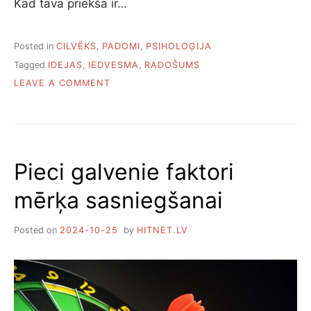
Kad tavā priekšā ir…
Posted in
CILVĒKS
,
PADOMI
,
PSIHOLOĢIJA
Tagged
IDEJAS
,
IEDVESMA
,
RADOŠUMS
O
LEAVE A COMMENT
N
A
S
T
O
Pieci galvenie faktori
Ņ
A
mērķa sasniegšanai
S
I
D
Posted on
2024-10-25
by
HITNET.LV
E
J
A
S
,
K