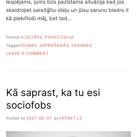
Iespējams, jums būs pazīstama situācija kad jūs
S
skaidrojiet sarežģītu ideju un jūsu sarunu biedrs it
A
S
kā piekrītoši māj, bet tad…
N
I
E
Posted in
CILVĒKS
,
PSIHOLOĢIJA
G
Tagged
DOMAS
,
SAPRAŠANĀS
,
SARUNAS
Š
O
A
LEAVE A COMMENT
N
N
T
A
R
I
Ī
S
Kā saprast, ka tu esi
V
E
sociofobs
I
D
I
Posted on
2021-05-07
by
HITNET.LV
,
K
Ā