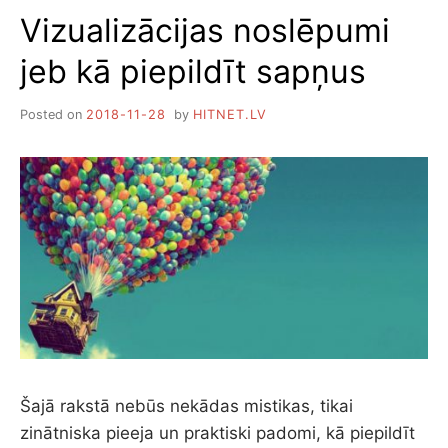
V
Vizualizācijas noslēpumi
E
R
jeb kā piepildīt sapņus
S
Ā
L
Posted on
2018-11-28
by
HITNET.LV
A
I
N
S
T
R
U
K
C
I
J
A
,
K
Ā
Šajā rakstā nebūs nekādas mistikas, tikai
S
zinātniska pieeja un praktiski padomi, kā piepildīt
A