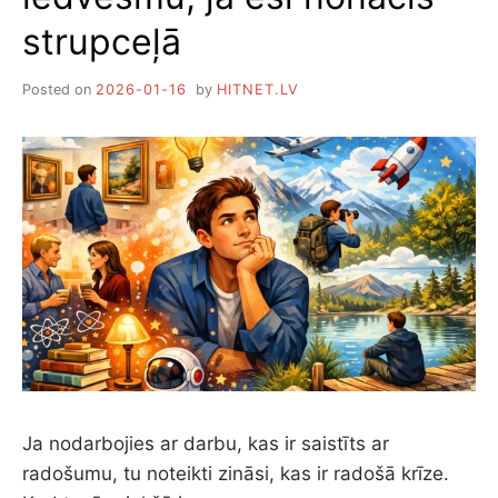
strupceļā
Posted on
2026-01-16
by
HITNET.LV
Ja nodarbojies ar darbu, kas ir saistīts ar
radošumu, tu noteikti zināsi, kas ir radošā krīze.