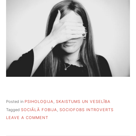
I
Z
T
E
I
K
T
S
A
V
A
S
D
O
M
A
S
Posted in
PSIHOLOĢIJA
,
SKAISTUMS UN VESELĪBA
,
Tagged
SOCIĀLĀ FOBIJA
,
SOCIOFOBS INTROVERTS
L
A
O
LEAVE A COMMENT
I
N
J
K
Ū
Ā