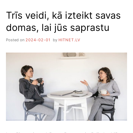
E
N
C
O
Trīs veidi, kā izteikt savas
I
N
G
Ā
domas, lai jūs saprastu
A
C
L
I
V
S
Posted on
2024-02-01
by
HITNET.LV
E
S
N
T
I
R
E
U
F
P
A
C
K
E
T
Ļ
O
Ā
R
I
M
Ē
R
Ķ
A