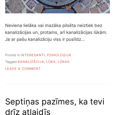
J
A
G
A
T
Neviena lielāka vai mazāka pilsēta neiztiek bez
V
kanalizācijas un, protams, arī kanalizācijas lūkām.
A
Ja ar pašu kanalizāciju viss ir puslīdz…
Ļ
I
N
Ā
Posted in
INTERESANTI
,
PSIHOLOĢIJA
J
Tagged
KANALIZĀCIJA
,
LŪKA
,
LŪKAS
U
O
LEAVE A COMMENT
M
N
U
K
Ā
P
Ē
Septiņas pazīmes, ka tevi
C
K
drīz atlaidīs
A
N