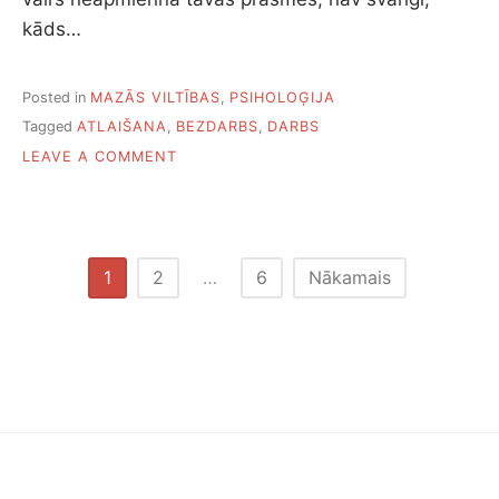
S
kāds…
Posted in
MAZĀS VILTĪBAS
,
PSIHOLOĢIJA
Tagged
ATLAIŠANA
,
BEZDARBS
,
DARBS
O
LEAVE A COMMENT
N
S
E
P
T
Z
1
2
…
6
Nākamais
I
i
Ņ
A
ņ
S
P
u
A
Z
n
Ī
M
u
E