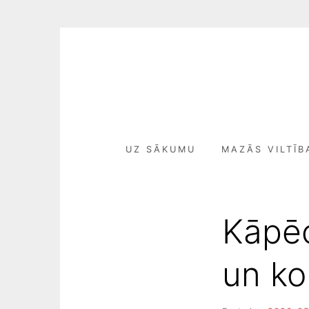
Skip
to
content
UZ SĀKUMU
MAZĀS VILTĪB
Kāpēc
un ko 