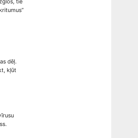
glos, tie
tkritumus”
as dēļ.
t, kļūt
vīrusu
ss.