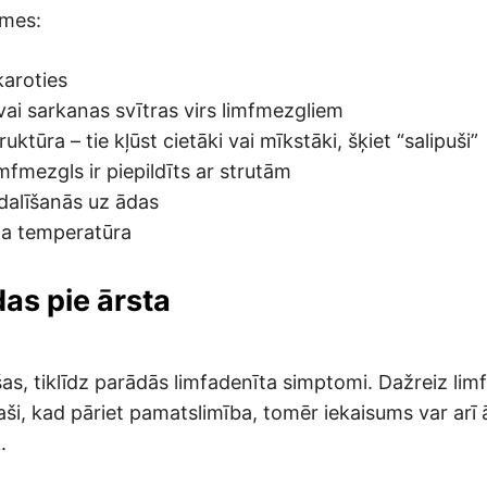
īmes:
karoties
ai sarkanas svītras virs limfmezgliem
ruktūra – tie kļūst cietāki vai mīkstāki, šķiet “salipuši”
imfmezgls ir piepildīts ar strutām
dalīšanās uz ādas
ta temperatūra
as pie ārsta
šas, tiklīdz parādās limfadenīta simptomi. Dažreiz lim
ši, kad pāriet pamatslimība, tomēr iekaisums var arī ā
.