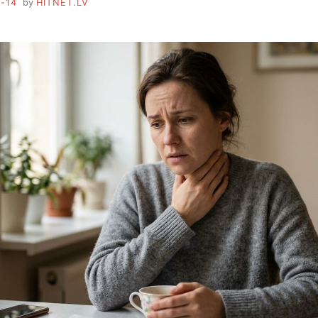
-14
by
HITNET.LV