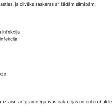
asties, ja cilvēks saskaras ar šādām slimībām:
e
 infekcija
infekcija
oze
 izraisīt arī gramnegatīvās baktērijas un enterobaktēr