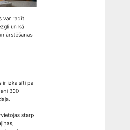
s var radīt
zgli un kā
 un ārstēšanas
ir izkaisīti pa
veni 300
daļa.
vietojas starp
ļiņas,