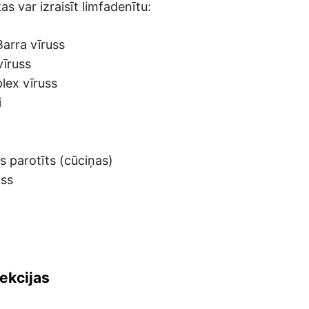
as var izraisīt limfadenītu:
Barra vīruss
īruss
lex vīruss
i
s parotīts (cūciņas)
uss
fekcijas