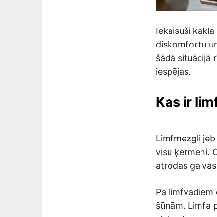
Iekaisuši kakla
diskomfortu un
šādā situācijā 
iespējas.
Kas ir lim
Limfmezgli jeb 
visu ķermeni. 
atrodas galvas
Pa limfvadiem 
šūnām. Limfa p