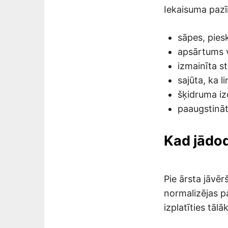
Iekaisuma paz
sāpes, pies
apsārtums v
izmainīta st
sajūta, ka l
šķidruma iz
paaugstinā
Kad jādod
Pie ārsta jāvēr
normalizējas pa
izplatīties tālāk