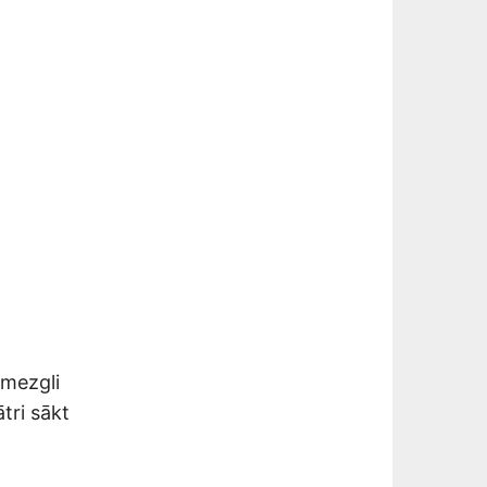
fmezgli
tri sākt