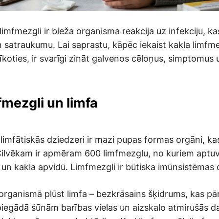
 limfmezgli ir bieža organisma reakcija uz infekciju, ka
 satraukumu. Lai saprastu, kāpēc iekaist kakla limfme
rīkoties, ir svarīgi zināt galvenos cēloņus, simptomus
fmezgli un limfa
limfātiskās dziedzeri ir mazi pupas formas orgāni, kas 
Cilvēkam ir apmēram 600 limfmezglu, no kuriem aptu
 un kakla apvidū. Limfmezgli ir būtiska imūnsistēmas 
organismā plūst limfa – bezkrāsains šķidrums, kas pār
iegādā šūnām barības vielas un aizskalo atmirušās da