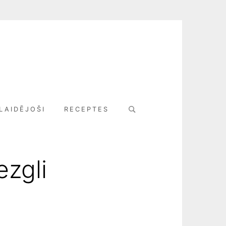
Search
LAIDĒJOŠI
RECEPTES
for:
ezgli