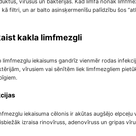
duktus, vīrusus un baktērijas. Kad limfa nonāk limfmez
i kā filtri, un ar balto asinsķermenīšu palīdzību šos “a
aist kakla limfmezgli
b limfmezglu iekaisums gandrīz vienmēr rodas infekcij
tērijām, vīrusiem vai sēnītēm liek limfmezgliem pietūk
pīgiem.
cijas
mfmezglu iekaisuma cēlonis ir akūtas augšējo elpceļu 
visbiežāk izraisa rinovīruss, adenovīruss un gripas vīru