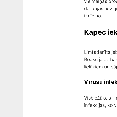
vielmaiņas pro
darbojas līdzīg
iznīcina.
Kāpēc iek
Limfadenīts je
Reakcija uz bak
lielākiem un sā
Vīrusu infek
Visbiežākais li
infekcijas, ko 