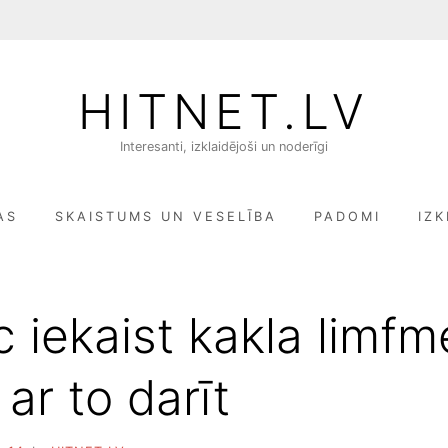
HITNET.LV
Interesanti, izklaidējoši un noderīgi
AS
SKAISTUMS UN VESELĪBA
PADOMI
IZK
 iekaist kakla limfm
ar to darīt