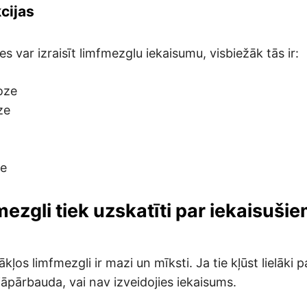
cijas
es var izraisīt limfmezglu iekaisumu, visbiežāk tās ir:
oze
ze
ze
mezgli tiek uzskatīti par iekaisuši
ļos limfmezgli ir mazi un mīksti. Ja tie kļūst lielāki pa
jāpārbauda, vai nav izveidojies iekaisums.