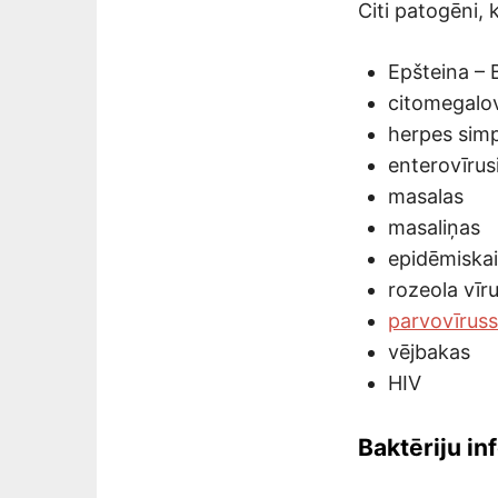
Citi patogēni, k
Epšteina – 
citomegalov
herpes simp
enterovīrus
masalas
masaliņas
epidēmiskai
rozeola vīr
parvovīruss
vējbakas
HIV
Baktēriju in