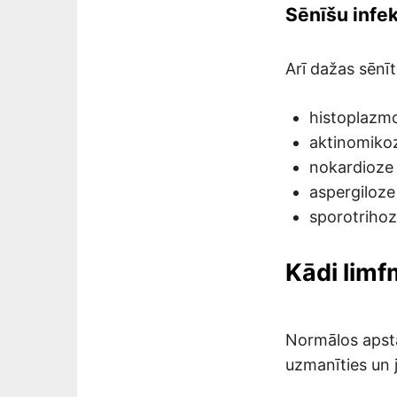
Sēnīšu infek
Arī dažas sēnīt
histoplazm
aktinomiko
nokardioze
aspergiloze
sporotriho
Kādi limf
Normālos apstāk
uzmanīties un 