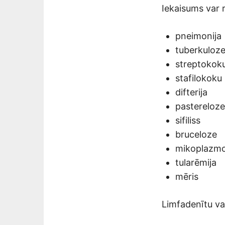
Iekaisums var r
pneimonija
tuberkuloz
streptokoku
stafilokoku 
difterija
pastereloze
sifiliss
bruceloze
mikoplazm
tularēmija
mēris
Limfadenītu var