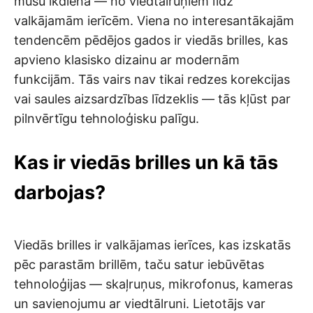
mūsu ikdienā — no viedtālruņiem līdz
valkājamām ierīcēm. Viena no interesantākajām
tendencēm pēdējos gados ir viedās brilles, kas
apvieno klasisko dizainu ar modernām
funkcijām. Tās vairs nav tikai redzes korekcijas
vai saules aizsardzības līdzeklis — tās kļūst par
pilnvērtīgu tehnoloģisku palīgu.
Kas ir viedās brilles un kā tās
darbojas?
Viedās brilles ir valkājamas ierīces, kas izskatās
pēc parastām brillēm, taču satur iebūvētas
tehnoloģijas — skaļruņus, mikrofonus, kameras
un savienojumu ar viedtālruni. Lietotājs var