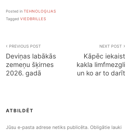
Posted in
TEHNOLOĢIJAS
Tagged
VIEDBRILLES
Ziņu
PREVIOUS POST
NEXT POST
izvēlne
Deviņas labākās
Kāpēc iekaist
zemeņu šķirnes
kakla limfmezgli
2026. gadā
un ko ar to darīt
ATBILDĒT
Jūsu e-pasta adrese netiks publicēta.
Obligātie lauki