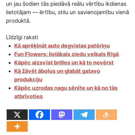
un jau šodien tās piedāvā reālu vērtību ikdienas
lietotājam — ērtību, stilu un savienojamību vienā
produktā.
Līdzīgi raksti
Kā aprēķināt auto degvielas patēriņu
Fun Flowers: lielākais ziedu veikals Rīgā
Kāpēc aizsvīst brilles un kā to novērst
Kā žāvēt ābolus un glabāt gatavo
produkciju
Kāpēc uzrodas nagu sēnīte un kā no tās
atbrīvoties