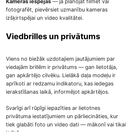
Kameras iespējas
— ja plānojat filmēt vai
fotografēt, pievērsiet uzmanību kameras
izšķirtspējai un video kvalitātei.
Viedbrilles un privātums
Viens no biežāk uzdotajiem jautājumiem par
viedajām brillēm ir privātums — gan lietotāja,
gan apkārtējo cilvēku. Lielākā daļa modeļu ir
aprīkoti ar redzamu indikatoru, kas iedegas
ierakstīšanas laikā, informējot apkārtējos.
Svarīgi arī rūpīgi iepazīties ar lietotnes
privātuma iestatījumiem un pārliecināties, kur
tiek glabāti foto un video dati — mākonī vai tikai