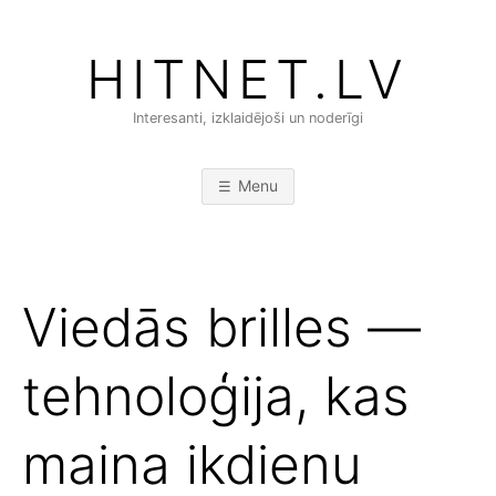
Skip
to
HITNET.LV
content
Interesanti, izklaidējoši un noderīgi
Menu
Viedās brilles —
tehnoloģija, kas
maina ikdienu