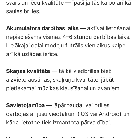
svars un lēcu kvalitāte — īpaši ja tās kalpo arī kā
saules brilles.
Akumulatora darbības laiks
— aktīvai lietošanai
nepieciešams vismaz 4–6 stundu darbības laiks.
Lielākajai daļai modeļu futrālis vienlaikus kalpo
arī kā uzlādes ierīce.
Skaņas kvalitāte
— tā kā viedbrilles bieži
aizvieto austiņas, skaļruņu kvalitātei jābūt
pietiekamai mūzikas klausīšanai un zvaniem.
Savietojamība
— jāpārbauda, vai brilles
darbojas ar jūsu viedtālruni (iOS vai Android) un
kāda lietotne tiek izmantota pārvaldībai.