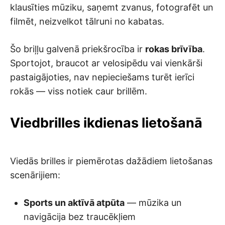
klausīties mūziku, saņemt zvanus, fotografēt un
filmēt, neizvelkot tālruni no kabatas.
Šo briļļu galvenā priekšrocība ir
rokas brīvība
.
Sportojot, braucot ar velosipēdu vai vienkārši
pastaigājoties, nav nepieciešams turēt ierīci
rokās — viss notiek caur brillēm.
Viedbrilles ikdienas lietošanā
Viedās brilles ir piemērotas dažādiem lietošanas
scenārijiem:
Sports un aktīvā atpūta
— mūzika un
navigācija bez traucēkļiem