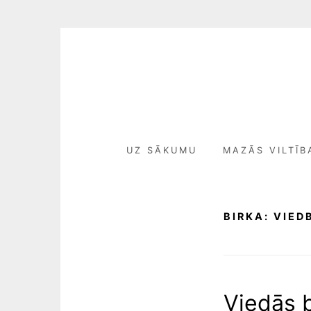
Skip
to
content
UZ SĀKUMU
MAZĀS VILTĪB
BIRKA:
VIED
Viedās b