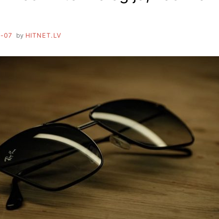
-07
by
HITNET.LV