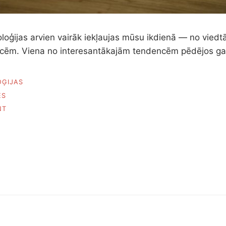
oģijas arvien vairāk iekļaujas mūsu ikdienā — no viedtā
īcēm. Viena no interesantākajām tendencēm pēdējos ga
ĢIJAS
ES
ON
NT
VIEDĀS
BRILLES
—
TEHNOLOĢIJA,
KAS
MAINA
IKDIENU