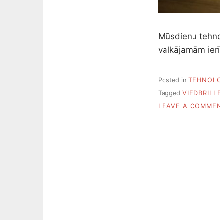
Mūsdienu tehnol
valkājamām ier
Posted in
TEHNOLO
Tagged
VIEDBRILL
LEAVE A COMME