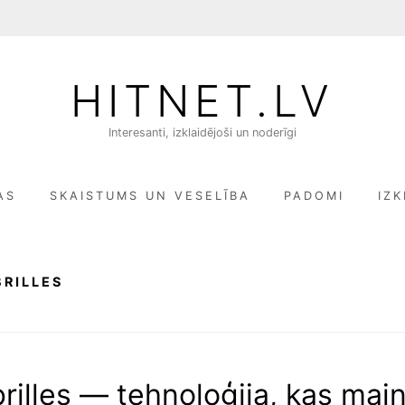
HITNET.LV
Interesanti, izklaidējoši un noderīgi
AS
SKAISTUMS UN VESELĪBA
PADOMI
IZK
BRILLES
rilles — tehnoloģija, kas mai