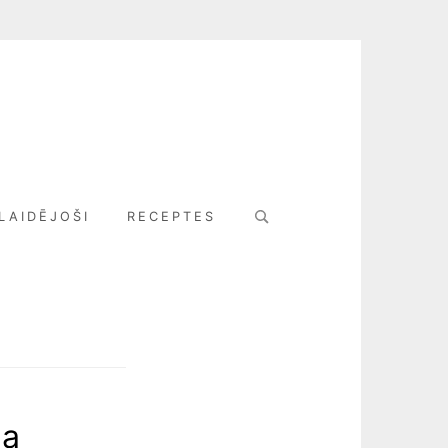
Search
LAIDĒJOŠI
RECEPTES
for:
na