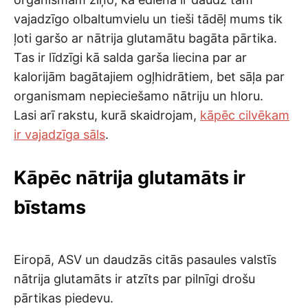
vajadzīgo olbaltumvielu un tieši tādēļ mums tik
ļoti garšo ar nātrija glutamātu bagāta pārtika.
Tas ir līdzīgi kā salda garša liecina par ar
kalorijām bagātajiem ogļhidrātiem, bet sāļa par
organismam nepieciešamo nātriju un hloru.
Lasi arī rakstu, kurā skaidrojam,
kāpēc cilvēkam
ir vajadzīga sāls
.
Kāpēc nātrija glutamāts ir
bīstams
Eiropā, ASV un daudzās citās pasaules valstīs
nātrija glutamāts ir atzīts par pilnīgi drošu
pārtikas piedevu.