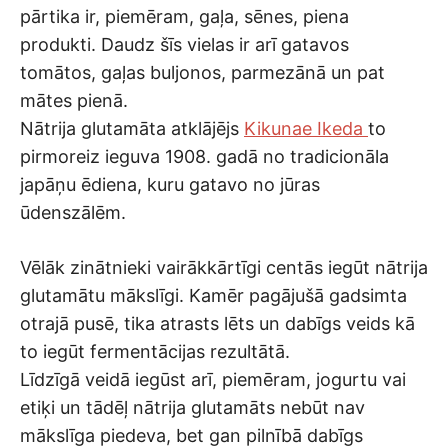
pārtika ir, piemēram, gaļa, sēnes, piena
produkti. Daudz šīs vielas ir arī gatavos
tomātos, gaļas buljonos, parmezānā un pat
mātes pienā.
Nātrija glutamāta atklājējs
Kikunae Ikeda
to
pirmoreiz ieguva 1908. gadā no tradicionāla
japāņu ēdiena, kuru gatavo no jūras
ūdenszālēm.
Vēlāk zinātnieki vairākkārtīgi centās iegūt nātrija
glutamātu mākslīgi. Kamēr pagājušā gadsimta
otrajā pusē, tika atrasts lēts un dabīgs veids kā
to iegūt fermentācijas rezultātā.
Līdzīgā veidā iegūst arī, piemēram, jogurtu vai
etiķi un tādēļ nātrija glutamāts nebūt nav
mākslīga piedeva, bet gan pilnībā dabīgs