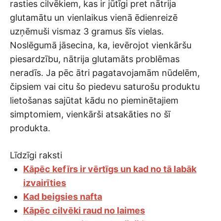
rasties cilvēkiem, kas ir jūtīgi pret nātrija
glutamātu un vienlaikus vienā ēdienreizē
uzņēmuši vismaz 3 gramus šīs vielas.
Noslēgumā jāsecina, ka, ievērojot vienkāršu
piesardzību, nātrija glutamāts problēmas
neradīs. Ja pēc ātri pagatavojamām nūdelēm,
čipsiem vai citu šo piedevu saturošu produktu
lietošanas sajūtat kādu no pieminētajiem
simptomiem, vienkārši atsakāties no šī
produkta.
Līdzīgi raksti
Kāpēc kefīrs ir vērtīgs un kad no tā labāk
izvairīties
Kad beigsies nafta
Kāpēc cilvēki raud no laimes