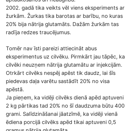
2002. gadā tika veikts vēl viens eksperiments ar
žurkām. Žurkas tika barotas ar barību, no kuras
20% bija nātrija glutamāts. Dažām žurkām tas
radīja redzes traucējumus.
Tomēr nav īsti pareizi attiecināt abus
eksperimentus uz cilvēku. Pirmkārt jau tāpēc, ka
cilvēki neuzņem nātrija glutamātu ar injekcijām.
Otrkārt cilvēks nespēj apēst tik daudz, lai šīs
piedevas daļa varētu sastādīt 20% no visa
apēstā.
Ja pieņem, ka vidēji cilvēks dienā apēd aptuveni
2 kg pārtikas tad 20% no šī daudzuma būtu 400
grami. Salīdzināšanai jāatzīmē, ka vidēji vienā
ēdiena porcijā cilvēks apēd tikai aptuveni 0,5
gramus nātrija glutamāta.