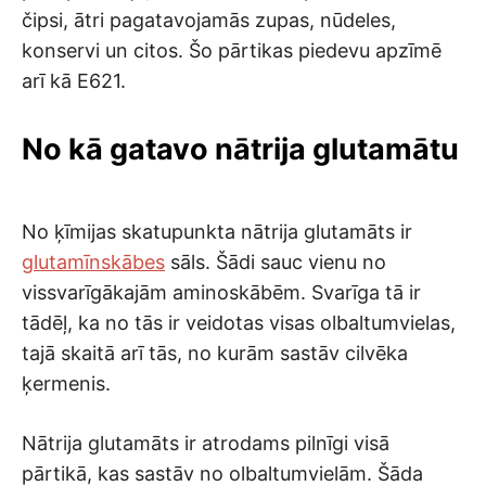
čipsi, ātri pagatavojamās zupas, nūdeles,
konservi un citos. Šo pārtikas piedevu apzīmē
arī kā E621.
No kā gatavo nātrija glutamātu
No ķīmijas skatupunkta nātrija glutamāts ir
glutamīnskābes
sāls. Šādi sauc vienu no
vissvarīgākajām aminoskābēm. Svarīga tā ir
tādēļ, ka no tās ir veidotas visas olbaltumvielas,
tajā skaitā arī tās, no kurām sastāv cilvēka
ķermenis.
Nātrija glutamāts ir atrodams pilnīgi visā
pārtikā, kas sastāv no olbaltumvielām. Šāda