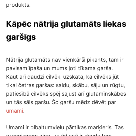
produkts.
Kāpēc nātrija glutamāts liekas
garšīgs
Nātrija glutamāts nav vienkārši pikants, tam ir
pavisam īpaša un mums ļoti tīkama garša.
Kaut arī daudzi cilvēki uzskata, ka cilvēks jūt
tikai četras garšas: saldu, skābu, sāļu un rūgtu,
patiesībā cilvēks spēj sajust arī glutamīnskābes
un tās sāls garšu. Šo garšu mēdz dēvēt par
umami
.
Umami ir olbaltumvielu pārtikas marķieris. Tas
organismam ziņo, ka ēdienā ir daudz tam