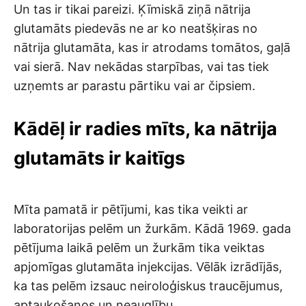
Un tas ir tikai pareizi. Ķīmiskā ziņā nātrija
glutamāts piedevās ne ar ko neatšķiras no
nātrija glutamāta, kas ir atrodams tomātos, gaļā
vai sierā. Nav nekādas starpības, vai tas tiek
uzņemts ar parastu pārtiku vai ar čipsiem.
Kādēļ ir radies mīts, ka nātrija
glutamāts ir kaitīgs
Mīta pamatā ir pētījumi, kas tika veikti ar
laboratorijas pelēm un žurkām. Kādā 1969. gada
pētījuma laikā pelēm un žurkām tika veiktas
apjomīgas glutamāta injekcijas. Vēlāk izrādījās,
ka tas pelēm izsauc neiroloģiskus traucējumus,
aptaukošanos un neauglību.