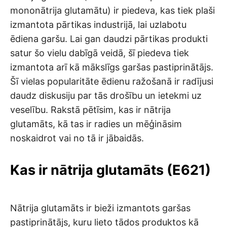
mononātrija glutamātu) ir piedeva, kas tiek plaši
izmantota pārtikas industrijā, lai uzlabotu
ēdiena garšu. Lai gan daudzi pārtikas produkti
satur šo vielu dabīgā veidā, šī piedeva tiek
izmantota arī kā mākslīgs garšas pastiprinātājs.
Šī vielas popularitāte ēdienu ražošanā ir radījusi
daudz diskusiju par tās drošību un ietekmi uz
veselību. Rakstā pētīsim, kas ir nātrija
glutamāts, kā tas ir radies un mēģināsim
noskaidrot vai no tā ir jābaidās.
Kas ir nātrija glutamāts (E621)
Nātrija glutamāts ir bieži izmantots garšas
pastiprinātājs, kuru lieto tādos produktos kā