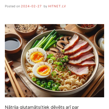
Posted on
2024-02-27
by
HITNET.LV
Nātrija glutamāts(tiek dēvēts arī par