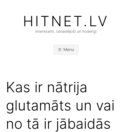
Skip
to
HITNET.LV
content
Interesanti, izklaidējoši un noderīgi
Menu
Kas ir nātrija
glutamāts un vai
no tā ir jābaidās