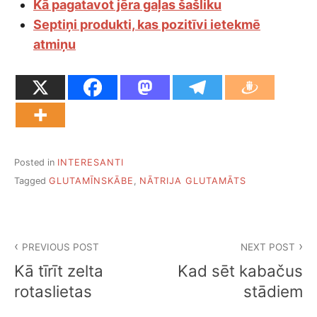
Kā pagatavot jēra gaļas šašliku
Septiņi produkti, kas pozitīvi ietekmē
atmiņu
Posted in
INTERESANTI
Tagged
GLUTAMĪNSKĀBE
,
NĀTRIJA GLUTAMĀTS
Ziņu
PREVIOUS POST
NEXT POST
izvēlne
Kā tīrīt zelta
Kad sēt kabačus
rotaslietas
stādiem