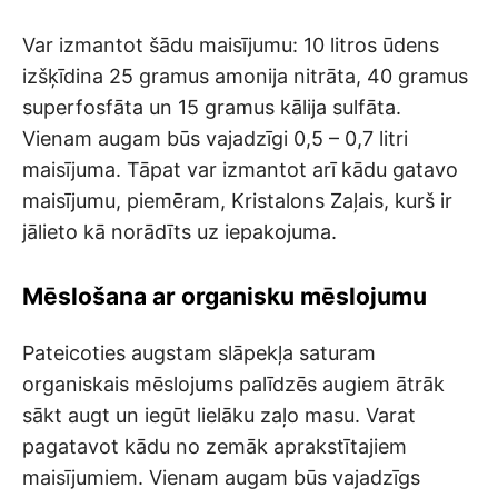
Var izmantot šādu maisījumu: 10 litros ūdens
izšķīdina 25 gramus amonija nitrāta, 40 gramus
superfosfāta un 15 gramus kālija sulfāta.
Vienam augam būs vajadzīgi 0,5 – 0,7 litri
maisījuma. Tāpat var izmantot arī kādu gatavo
maisījumu, piemēram, Kristalons Zaļais, kurš ir
jālieto kā norādīts uz iepakojuma.
Mēslošana ar organisku mēslojumu
Pateicoties augstam slāpekļa saturam
organiskais mēslojums palīdzēs augiem ātrāk
sākt augt un iegūt lielāku zaļo masu. Varat
pagatavot kādu no zemāk aprakstītajiem
maisījumiem. Vienam augam būs vajadzīgs