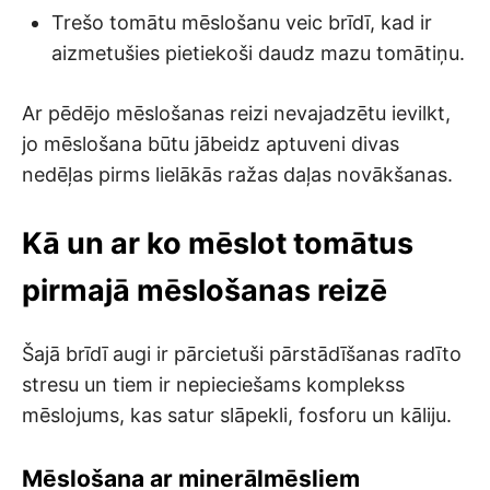
Trešo tomātu mēslošanu veic brīdī, kad ir
aizmetušies pietiekoši daudz mazu tomātiņu.
Ar pēdējo mēslošanas reizi nevajadzētu ievilkt,
jo mēslošana būtu jābeidz aptuveni divas
nedēļas pirms lielākās ražas daļas novākšanas.
Kā un ar ko mēslot tomātus
pirmajā mēslošanas reizē
Šajā brīdī augi ir pārcietuši pārstādīšanas radīto
stresu un tiem ir nepieciešams komplekss
mēslojums, kas satur slāpekli, fosforu un kāliju.
Mēslošana ar minerālmēsliem