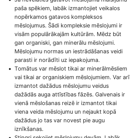
paša spēkiem, labāk izmantojiet veikalos
nopērkamos gatavos kompleksos
mēslojumus. Šādi kompleksie mēslojumi ir
visām populārākajām kultūrām. Mēdz būt
gan organiski, gan minerālu mēslojumi.
Mēslojumu normas un iestrādāšanas veidi
parasti ir norādīti uz iepakojuma.
Tomātus var mēslot tikai ar minerālmēsliem
vai tikai ar organiskiem mēslojumiem. Var arī
izmantot dažādus mēslojumu veidus
dažādās auga attīstības fāzēs. Galvenais ir
vienā mēslošanas reizē ir izmantot tikai
viena veida mēslojumu un nejaukt kopā
dažādus jo tas var novest pie augu
iznīkšanas.
Stingri sekojiet mēslojumu devām. Labāk