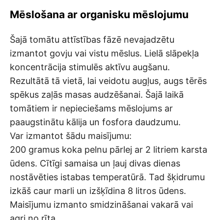
Mēslošana ar organisku mēslojumu
Šajā tomātu attīstības fāzē nevajadzētu
izmantot govju vai vistu mēslus. Lielā slāpekļa
koncentrācija stimulēs aktīvu augšanu.
Rezultātā tā vietā, lai veidotu augļus, augs tērēs
spēkus zaļās masas audzēšanai. Šajā laikā
tomātiem ir nepieciešams mēslojums ar
paaugstinātu kālija un fosfora daudzumu.
Var izmantot šādu maisījumu:
200 gramus koka pelnu pārlej ar 2 litriem karsta
ūdens. Cītīgi samaisa un ļauj divas dienas
nostāvēties istabas temperatūrā. Tad šķidrumu
izkāš caur marli un izšķīdina 8 litros ūdens.
Maisījumu izmanto smidzināšanai vakarā vai
agri no rīta.