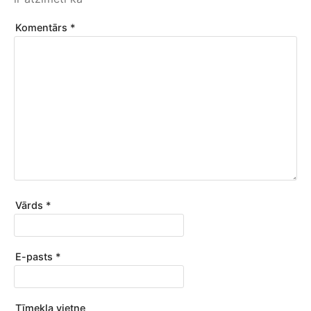
e
Komentārs
*
Vārds
*
E-pasts
*
Tīmekļa vietne