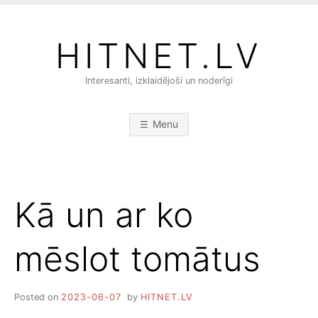
S
k
HITNET.LV
i
p
Interesanti, izklaidējoši un noderīgi
t
o
c
Menu
o
n
t
e
Kā un ar ko
n
t
mēslot tomātus
Posted on
2023-06-07
by
HITNET.LV