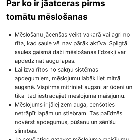
Par ko ir jāatceras pirms
tomātu mēslošanas
Mēslošanu jācenšas veikt vakarā vai agri no
rīta, kad saule vēl nav pārāk aktīva. Spilgtā
saules gaismā daži mēslošanas līdzekļi var
apdedzināt augu lapas.
Lai izvairītos no sakņu sistēmas
apdegumiem, mēslojumu labāk liet mitrā
augsnē. Vispirms mitriniet augsni ar ūdeni un
tikai tad iestrādājiet mēslojuma maisījumu.
Mēslojums ir jālej zem auga, cenšoties
netrāpīt lapām un stiebram. Tas palīdzēs
novērst apdegumus, pūšanu un sēnīšu
slimības.
Ja nevēlaties gatavot mēslojuma maisījumu