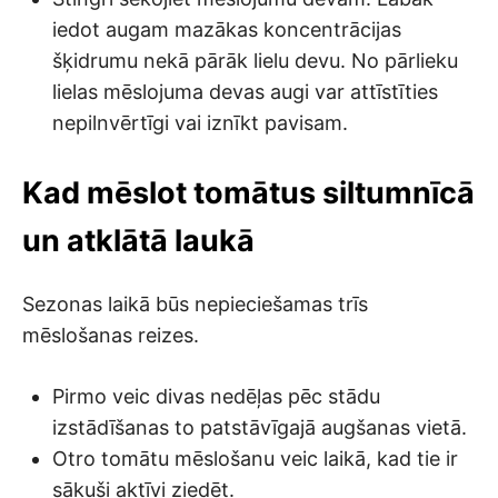
iedot augam mazākas koncentrācijas
šķidrumu nekā pārāk lielu devu. No pārlieku
lielas mēslojuma devas augi var attīstīties
nepilnvērtīgi vai iznīkt pavisam.
Kad mēslot tomātus siltumnīcā
un atklātā laukā
Sezonas laikā būs nepieciešamas trīs
mēslošanas reizes.
Pirmo veic divas nedēļas pēc stādu
izstādīšanas to patstāvīgajā augšanas vietā.
Otro tomātu mēslošanu veic laikā, kad tie ir
sākuši aktīvi ziedēt.