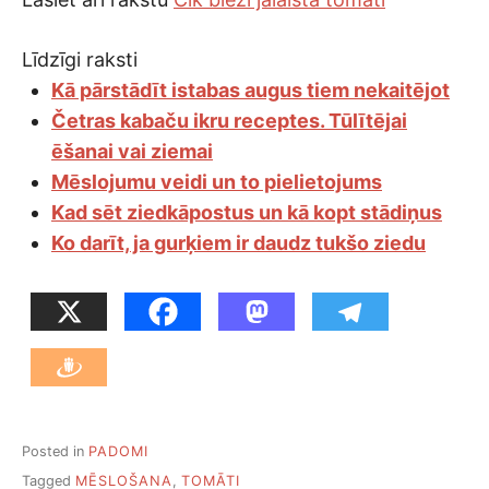
Līdzīgi raksti
Kā pārstādīt istabas augus tiem nekaitējot
Četras kabaču ikru receptes. Tūlītējai
ēšanai vai ziemai
Mēslojumu veidi un to pielietojums
Kad sēt ziedkāpostus un kā kopt stādiņus
Ko darīt, ja gurķiem ir daudz tukšo ziedu
Posted in
PADOMI
Tagged
MĒSLOŠANA
,
TOMĀTI