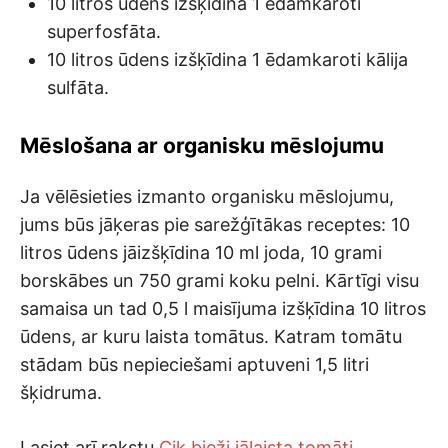
10 litros ūdens izšķīdina 1 ēdamkaroti
superfosfāta.
10 litros ūdens izšķīdina 1 ēdamkaroti kālija
sulfāta.
Mēslošana ar organisku mēslojumu
Ja vēlēsieties izmanto organisku mēslojumu,
jums būs jāķeras pie sarežģītākas receptes: 10
litros ūdens jāizšķīdina 10 ml joda, 10 grami
borskābes un 750 grami koku pelni. Kārtīgi visu
samaisa un tad 0,5 l maisījuma izšķīdina 10 litros
ūdens, ar kuru laista tomātus. Katram tomātu
stādam būs nepieciešami aptuveni 1,5 litri
šķidruma.
Lasiet arī rakstu
Cik bieži jālaista tomāti