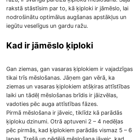
rakstā stāstīsim par to, kā ķiploki ir jāmēslo, lai
nodrošinātu optimālus augšanas apstākļus un
iegūtu veselīgus un gardu ražu.
Kad ir jāmēslo ķiploki
Gan ziemas, gan vasaras ķiplokiem ir vajadzīgas
tikai trīs mēslošanas. Jāņem gan vērā, ka
ziemas un vasaras ķiplokiem atšķiras attīstības
laiki un tādēļ mēslošanas brīdis ir jāizvēlas,
vadoties pēc auga attīstības fāzes.
Pirmā mēslošana ir jāveic, tiklīdz kā parādās
ķiploku dzinumi. Otrā aptuveni 2 – 4 nedēļas
pēc pirmās, kad ķiplokiem parādās vismaz 5 – 6
lapas. Trešā un pēdējā mēslošana jāveic, kad