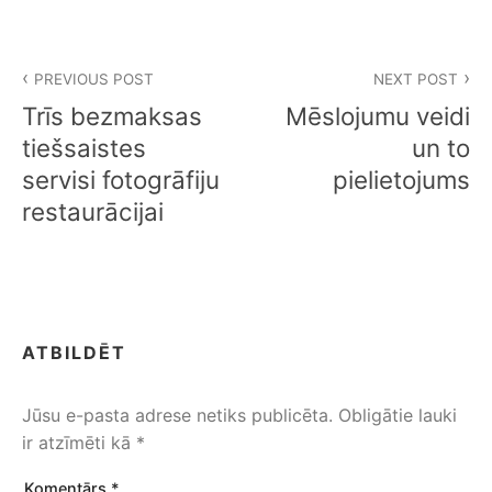
Z
PREVIOUS POST
NEXT POST
i
Trīs bezmaksas
Mēslojumu veidi
ņ
tiešsaistes
un to
servisi fotogrāfiju
pielietojums
u
restaurācijai
i
z
v
ē
ATBILDĒT
l
Jūsu e-pasta adrese netiks publicēta.
Obligātie lauki
n
ir atzīmēti kā
*
e
Komentārs
*