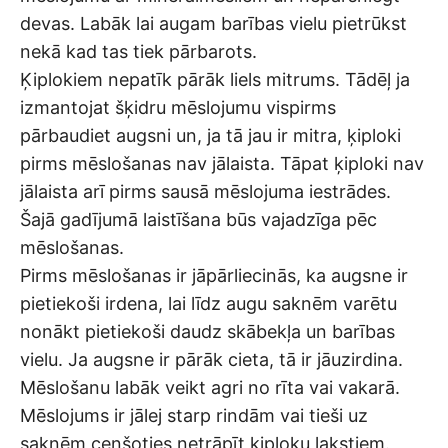
devas. Labāk lai augam barības vielu pietrūkst
nekā kad tas tiek pārbarots.
Ķiplokiem nepatīk pārāk liels mitrums. Tādēļ ja
izmantojat šķidru mēslojumu vispirms
pārbaudiet augsni un, ja tā jau ir mitra, ķiploki
pirms mēslošanas nav jālaista. Tāpat ķiploki nav
jālaista arī pirms sausā mēslojuma iestrādes.
Šajā gadījumā laistīšana būs vajadzīga pēc
mēslošanas.
Pirms mēslošanas ir jāpārliecinās, ka augsne ir
pietiekoši irdena, lai līdz augu saknēm varētu
nonākt pietiekoši daudz skābekļa un barības
vielu. Ja augsne ir pārāk cieta, tā ir jāuzirdina.
Mēslošanu labāk veikt agri no rīta vai vakarā.
Mēslojums ir jālej starp rindām vai tieši uz
saknēm cenšoties netrāpīt ķiploku lakstiem.