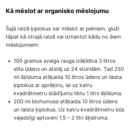
Kā mēslot ar organisko mēslojumu
Šajā reizē ķiplokus var mēslot ar pelniem, gluži
tāpat kā otrajā reizē vai izmantot kādu no šiem
mēslojumiem:
100 gramus svaiga rauga izšķīdina 3 litros
silta ūdens un atstāj uz 24 stundām. Tad 250
ml šķīduma atšķaida 10 litros ūdens un laista
ķiplokus ar aprēķinu, lai uz katru
kvadrātmetru stādījumu tiktu 1 litrs šķīduma.
200 ml biohumusa atšķaida 10 litros ūdens
un laista ķiplokus. Uz katru kvadrātmetru būs
vajadzīgi aptuveni 1,5 – 2 litri šķidruma.