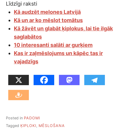
Līdzīgi raksti
Kā audzēt melones Latvijā
Kā un ar ko mēslot tomātus
Kā žāvēt un glabāt ķiplokus, lai tie ilgāk
saglabātos
10 interesanti salāti ar gurķiem
Kas ir zaļmēslojums un kāpēc tas ir
vajadzīgs
Posted in
PADOMI
Tagged
ĶIPLOKI
,
MĒSLOŠANA