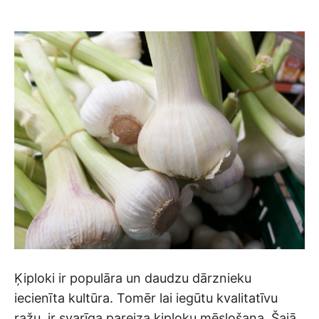
Ķiploki ir populāra un daudzu dārznieku
iecienīta kultūra. Tomēr lai iegūtu kvalitatīvu
ražu, ir svarīga pareiza ķiploku mēslošana. Šajā