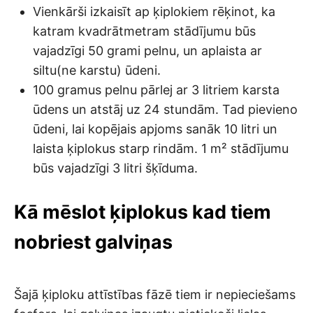
Vienkārši izkaisīt ap ķiplokiem rēķinot, ka
katram kvadrātmetram stādījumu būs
vajadzīgi 50 grami pelnu, un aplaista ar
siltu(ne karstu) ūdeni.
100 gramus pelnu pārlej ar 3 litriem karsta
ūdens un atstāj uz 24 stundām. Tad pievieno
ūdeni, lai kopējais apjoms sanāk 10 litri un
laista ķiplokus starp rindām. 1 m² stādījumu
būs vajadzīgi 3 litri šķīduma.
Kā mēslot ķiplokus kad tiem
nobriest galviņas
Šajā ķiploku attīstības fāzē tiem ir nepieciešams