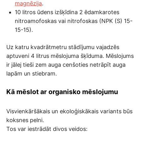
magnēzija
.
10 litros ūdens izšķīdina 2 ēdamkarotes
nitroamofoskas vai nitrofoskas (NPK (S) 15-
15-15).
Uz katru kvadrātmetru stādījumu vajadzēs
aptuveni 4 litrus mēslojuma šķīduma. Mēslojums
ir jālej tieši zem auga cenšoties netrāpīt auga
lapām un stiebram.
Kā mēslot ar organisko mēslojumu
Visvienkāršākais un ekoloģiskākais variants būs
koksnes pelni.
Tos var iestrādāt divos veidos: