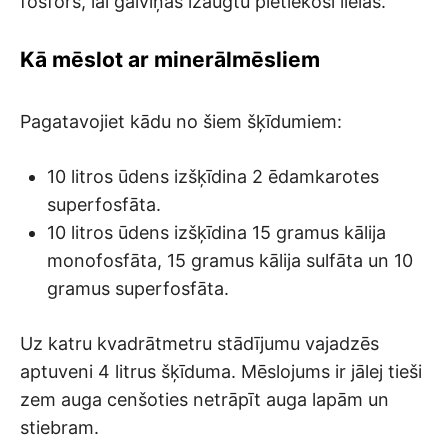
fosfors, lai galviņas izaugtu pietiekoši lielas.
Kā mēslot ar minerālmēsliem
Pagatavojiet kādu no šiem šķīdumiem:
10 litros ūdens izšķīdina 2 ēdamkarotes
superfosfāta.
10 litros ūdens izšķīdina 15 gramus kālija
monofosfāta, 15 gramus kālija sulfāta un 10
gramus superfosfāta.
Uz katru kvadrātmetru stādījumu vajadzēs
aptuveni 4 litrus šķīduma. Mēslojums ir jālej tieši
zem auga cenšoties netrāpīt auga lapām un
stiebram.