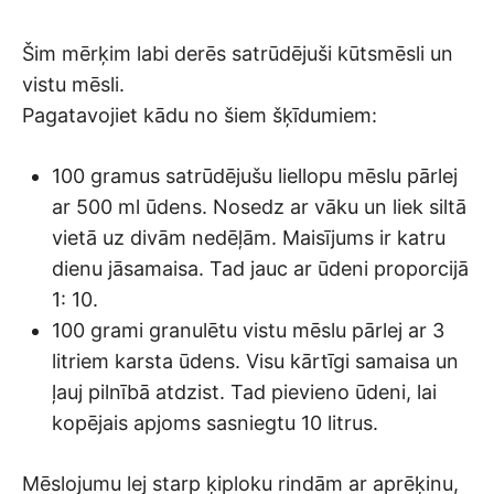
Šim mērķim labi derēs satrūdējuši kūtsmēsli un
vistu mēsli.
Pagatavojiet kādu no šiem šķīdumiem:
100 gramus satrūdējušu liellopu mēslu pārlej
ar 500 ml ūdens. Nosedz ar vāku un liek siltā
vietā uz divām nedēļām. Maisījums ir katru
dienu jāsamaisa. Tad jauc ar ūdeni proporcijā
1: 10.
100 grami granulētu vistu mēslu pārlej ar 3
litriem karsta ūdens. Visu kārtīgi samaisa un
ļauj pilnībā atdzist. Tad pievieno ūdeni, lai
kopējais apjoms sasniegtu 10 litrus.
Mēslojumu lej starp ķiploku rindām ar aprēķinu,