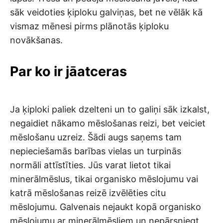
sāk veidoties ķiploku galviņas, bet ne vēlāk kā
vismaz mēnesi pirms plānotās ķiploku
novākšanas.
Par ko ir jāatceras
Ja ķiploki paliek dzelteni un to galiņi sāk izkalst,
negaidiet nākamo mēslošanas reizi, bet veiciet
mēslošanu uzreiz. Šādi augs saņems tam
nepieciešamās barības vielas un turpinās
normāli attīstīties. Jūs varat lietot tikai
minerālmēslus, tikai organisko mēslojumu vai
katrā mēslošanas reizē izvēlēties citu
mēslojumu. Galvenais nejaukt kopā organisko
mēslojumu ar minerālmēsliem un nepārsniegt