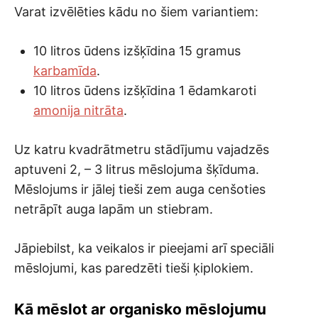
Varat izvēlēties kādu no šiem variantiem:
10 litros ūdens izšķīdina 15 gramus
karbamīda
.
10 litros ūdens izšķīdina 1 ēdamkaroti
amonija nitrāta
.
Uz katru kvadrātmetru stādījumu vajadzēs
aptuveni 2, – 3 litrus mēslojuma šķīduma.
Mēslojums ir jālej tieši zem auga cenšoties
netrāpīt auga lapām un stiebram.
Jāpiebilst, ka veikalos ir pieejami arī speciāli
mēslojumi, kas paredzēti tieši ķiplokiem.
Kā mēslot ar organisko mēslojumu