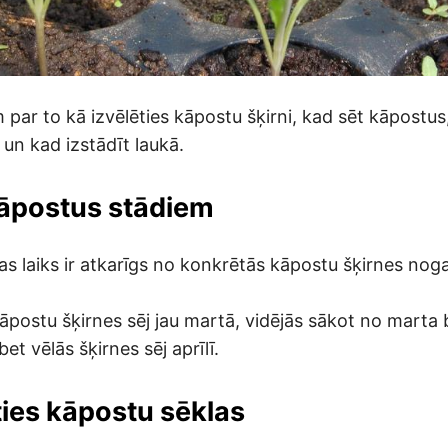
par to kā izvēlēties kāpostu šķirni, kad sēt kāpostus,
un kad izstādīt laukā.
kāpostus stādiem
s laiks ir atkarīgs no konkrētās kāpostu šķirnes no
kāpostu šķirnes sēj jau martā, vidējās sākot no marta 
et vēlās šķirnes sēj aprīlī.
ties kāpostu sēklas