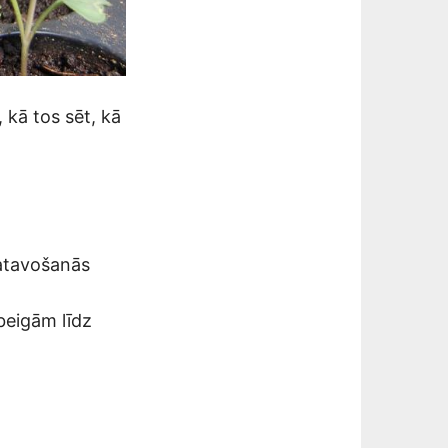
 kā tos sēt, kā
gatavošanās
beigām līdz