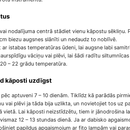
stus
vai nodalījuma centrā stādiet vienu kāpostu sēkliņu. P
 cm biezu augsnes slānīti un nedaudz to noblīvē.
et ar istabas temperatūras ūdeni, lai augsne labi samit
aurspīdīgu vāciņu vai plēvi, lai šādi radītu siltumnīcas
r 20 – 22 grādu temperatūra.
d kāposti uzdīgst
 pēc aptuveni 7 – 10 dienām. Tiklīdz kā parādās pirmie
 vai plēvi ja tāda bija uzlikta, un novietojiet tos uz p
 vietā. Lai kāposti neizstīdzētu, tiem ir jānodrošina l
ismaz 12 – 13 stundas dienā. Ja ar dabisko apgais
ošiniet papildus apgaismojum ar fito lampām vai para