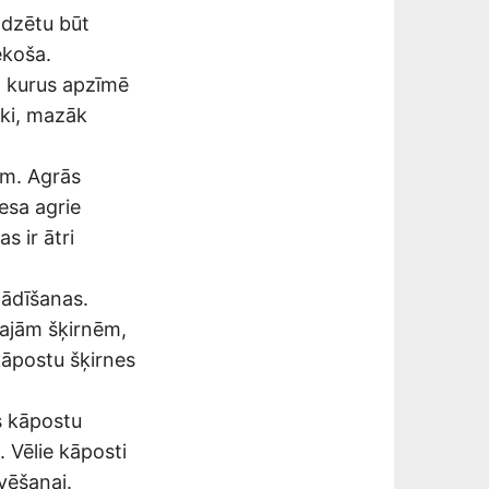
adzētu būt
ekoša.
i, kurus apzīmē
āki, mazāk
em. Agrās
esa agrie
s ir ātri
tādīšanas.
rajām šķirnēm,
kāpostu šķirnes
ās kāpostu
 Vēlie kāposti
rvēšanai.