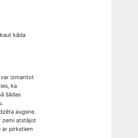
 kaut kāda
 var izmantot
ies, ka
mā šādas
u.
dzēta augsne.
 zemi atstājot
 ar pirkstiem