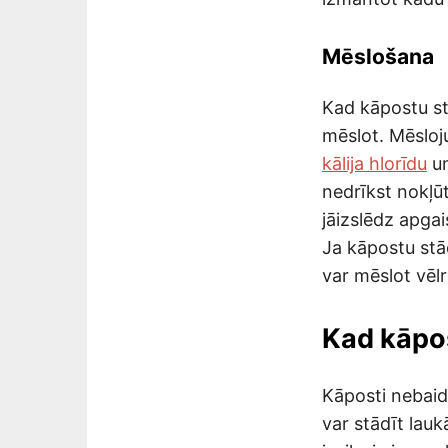
Mēslošana
Kad kāpostu st
mēslot. Mēsl
kālija hlorīdu
un
nedrīkst nokļū
jāizslēdz apga
Ja kāpostu stād
var mēslot vēlr
Kad kāpos
Kāposti nebaidā
var stādīt lauk