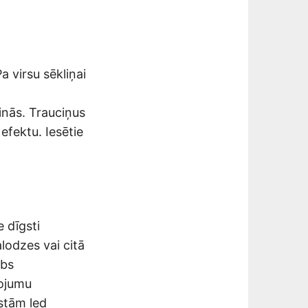
a virsu sēkliņai
rinās. Trauciņus
 efektu. Iesētie
 dīgsti
alodzes vai citā
abs
mojumu
stām led