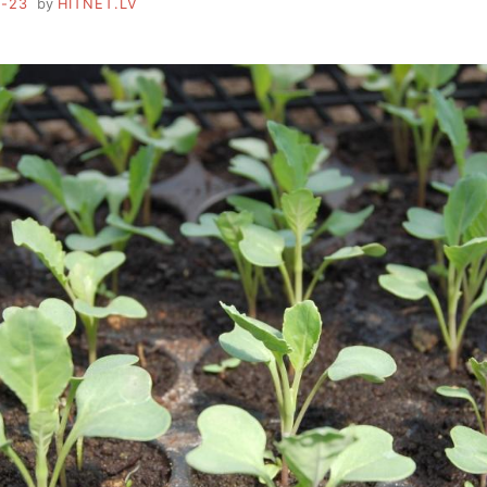
3-23
by
HITNET.LV