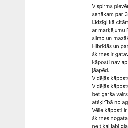
Vispirms pievē
senākam par 3 
Līdzīgi kā citā
ar marķējumu F1
slimo un mazāk
Hibrīdās un pa
šķirnes ir gat
kāposti nav apr
jāapēd.
Vidējās kāpost
Vidējās kāpost
bet garša vair
atšķirībā no ag
Vēlie kāposti i
šķirnes nogata
ne tikai labi g