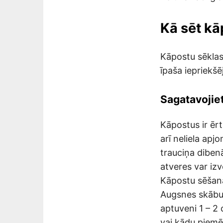
Kā sēt k
Kāpostu sēklas
īpaša iepriekš
Sagatavojie
Kāpostus ir ēr
arī neliela apj
trauciņa diben
atveres var izv
Kāpostu sēšana
Augsnes skābum
aptuveni 1 – 2 
vai kādu piemē