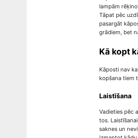
lampām rēķinot
Tāpat pēc uzdīg
pasargāt kāpos
grādiem, bet na
Kā kopt 
Kāposti nav ka
kopšana tiem t
Laistīšana
Vadieties pēc a
tos. Laistīšana
saknes un nevi
izmantot kādu 