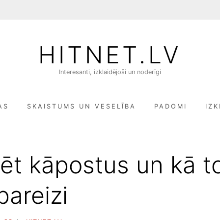
HITNET.LV
Interesanti, izklaidējoši un noderīgi
AS
SKAISTUMS UN VESELĪBA
PADOMI
IZK
ēt kāpostus un kā t
pareizi