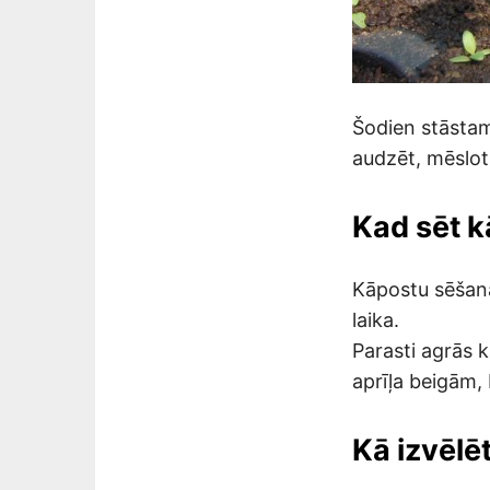
Šodien stāstam 
audzēt, mēslot 
Kad sēt 
Kāpostu sēšana
laika.
Parasti agrās 
aprīļa beigām, b
Kā izvēlē