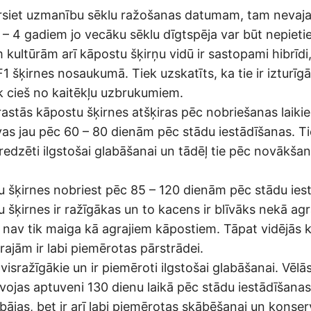
rsiet uzmanību sēklu ražošanas datumam, tam nevaj
– 4 gadiem jo vecāku sēklu dīgtspēja var būt nepieti
m kultūrām arī kāpostu šķirņu vidū ir sastopami hibrīd
 šķirnes nosaukumā. Tiek uzskatīts, ka tie ir izturīg
 cieš no kaitēkļu uzbrukumiem.
rastās kāpostu šķirnes atšķiras pēc nobriešanas laiki
avas jau pēc 60 – 80 dienām pēc stādu iestādīšanas. Ti
edzēti ilgstošai glabāšanai un tādēļ tie pēc novākšana
u šķirnes nobriest pēc 85 – 120 dienām pēc stādu ies
u šķirnes ir ražīgākas un to kacens ir blīvāks nekā ag
s nav tik maiga kā agrajiem kāpostiem. Tāpat vidējās 
rajām ir labi piemērotas pārstrādei.
r visražīgākie un ir piemēroti ilgstošai glabāšanai. Vēl
vojas aptuveni 130 dienu laikā pēc stādu iestādīšanas.
labājas, bet ir arī labi piemērotas skābēšanai un konse