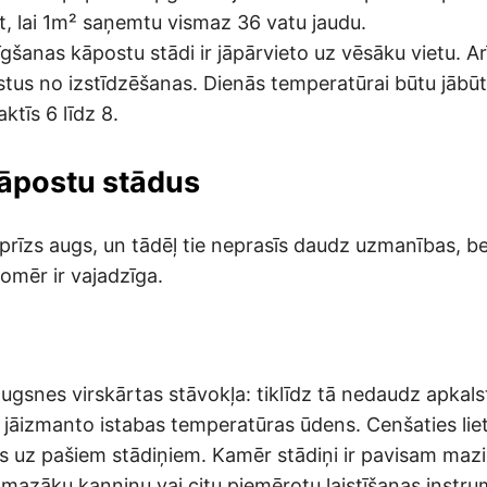
, lai 1m² saņemtu vismaz 36 vatu jaudu.
šanas kāpostu stādi ir jāpārvieto uz vēsāku vietu. Ar
tus no izstīdzēšanas. Dienās temperatūrai būtu jābūt 
ktīs 6 līdz 8.
kāpostu stādus
prīzs augs, un tādēļ tie neprasīs daudz uzmanības, b
omēr ir vajadzīga.
ugsnes virskārtas stāvokļa: tiklīdz tā nedaudz apkalst
i jāizmanto istabas temperatūras ūdens. Cenšaties lie
s uz pašiem stādiņiem. Kamēr stādiņi ir pavisam mazi
mazāku kanniņu vai citu piemērotu laistīšanas instru