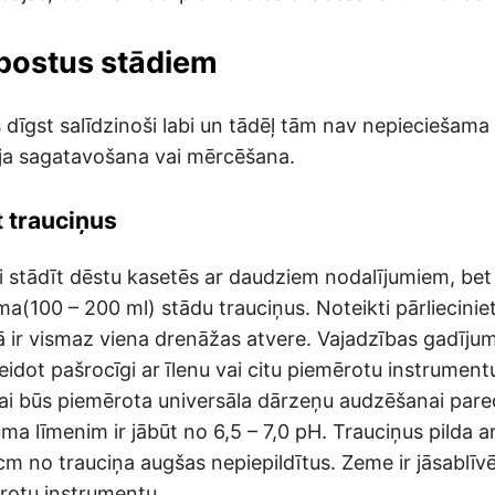
āpostus stādiem
 dīgst salīdzinoši labi un tādēļ tām nav nepieciešama
ēja sagatavošana vai mērcēšana.
t trauciņus
ti stādīt dēstu kasetēs ar daudziem nodalījumiem, bet
oma(100 – 200 ml) stādu trauciņus. Noteikti pārlieciniet
ā ir vismaz viena drenāžas atvere. Vajadzības gadīju
eidot pašrocīgi ar īlenu vai citu piemērotu instrument
i būs piemērota universāla dārzeņu audzēšanai pare
a līmenim ir jābūt no 6,5 – 7,0 pH. Trauciņus pilda ar
cm no trauciņa augšas nepiepildītus. Zeme ir jāsablīvē
rotu instrumentu.