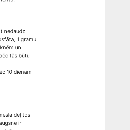
ākt nedaudz
osfāta, 1 gramu
saknēm un
pēc tās būtu
 pēc 10 dienām
mesla dēļ tos
 augsne ir