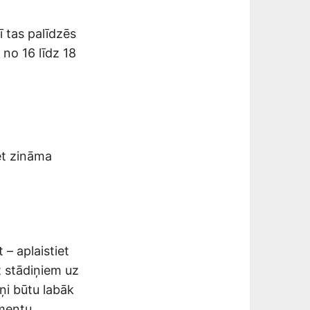
ī tas palīdzēs
no 16 līdz 18
et zināma
 – aplaistiet
t stādiņiem uz
ņi būtu labāk
mentu.