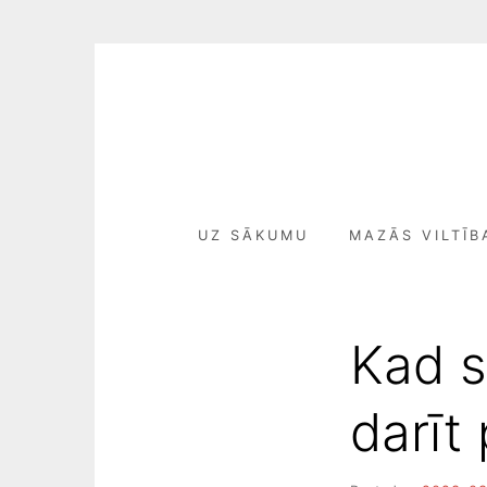
Skip
to
content
UZ SĀKUMU
MAZĀS VILTĪB
Kad s
darīt 