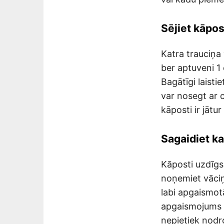
Sējiet kāpo
Katra trauciņa 
ber aptuveni 1
Bagātīgi laisti
var nosegt ar c
kāposti ir jātu
Sagaidiet ka
Kāposti uzdīgs
noņemiet vāciņu
labi apgaismotā
apgaismojums v
nepietiek nodr