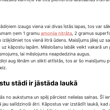
ādiņiem izaugs viena vai divas īstās lapas, tos var s
ojumam ņem 1 gramu
amonija nitrāta
, 2 gramus superf
 izšķīdiniet tos vienā litrā ūdens. Maisījums jālej uz 
t uz kāpostu lapām. Mēslošanu labāk veikt vakarā un 
ismojums, lai mēslojums neapdedzina augus.
iņi aug lēnām un slikti attīstās, tos ar šo maisījumu
eiz.
tu stādi ir jāstāda laukā
s no aukstuma un spēj pārciest nelielas salnas. Šī ie
ā jau salīdzinoši ātri. Kāpostus var izstādīt laukā, kad