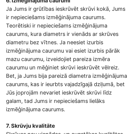
6. Izmēģinājuma caurumi
Ja Jums ir grūtības ieskrūvēt skrūvi kokā, Jums
ir nepieciešams izmēģinājuma caurums.
Teorētiski ir nepieciešams izmēģinājuma
caurums, kura diametrs ir vienāds ar skrūves
diametru bez vītnes. Ja neesiet izurbis
izmēģinājuma caurumu vai esiet izurbis pārāk
mazu caurumu, izveidojiet pareiza izmēra
caurumu un mēģiniet skrūvi ieskrūvēt vēlreiz.
Bet, ja Jums bija pareizā diametra izmēģinājuma
caurums, kas ir ieurbts vajadzīgajā dziļumā, bet
Jūs joprojām nevariet ieskrūvēt skrūvi līdz
galam, tad Jums ir nepieciešams lielāks
izmēģinājuma caurums.
7. Skrūvju kvalitāte