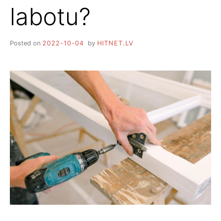
labotu?
Posted on
2022-10-04
by
HITNET.LV