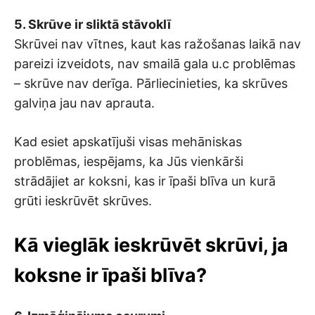
5. Skrūve ir sliktā stāvoklī
Skrūvei nav vītnes, kaut kas ražošanas laikā nav
pareizi izveidots, nav smailā gala u.c problēmas
– skrūve nav derīga. Pārliecinieties, ka skrūves
galviņa jau nav aprauta.
Kad esiet apskatījuši visas mehāniskas
problēmas, iespējams, ka Jūs vienkārši
strādājiet ar koksni, kas ir īpaši blīva un kurā
grūti ieskrūvēt skrūves.
Kā vieglāk ieskrūvēt skrūvi, ja
koksne ir īpaši blīva?