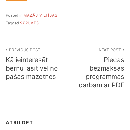
Posted in
MAZĀS VILTĪBAS
Tagged
SKRŪVES
Ziņu
PREVIOUS POST
NEXT POST
izvēlne
Kā ieinteresēt
Piecas
bērnu lasīt vēl no
bezmaksas
pašas mazotnes
programmas
darbam ar PDF
ATBILDĒT