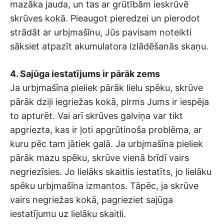
mazāka jauda, un tas ar grūtībām ieskrūvē
skrūves kokā. Pieaugot pieredzei un pierodot
strādāt ar urbjmašīnu, Jūs pavisam noteikti
sāksiet atpazīt akumulatora izlādēšanās skaņu.
4. Sajūga iestatījums ir pārāk zems
Ja urbjmašīna pieliek pārāk lielu spēku, skrūve
pārāk dziļi iegriežas kokā, pirms Jums ir iespēja
to apturēt. Vai arī skrūves galviņa var tikt
apgriezta, kas ir ļoti apgrūtinoša problēma, ar
kuru pēc tam jātiek galā. Ja urbjmašīna pieliek
pārāk mazu spēku, skrūve vienā brīdī vairs
negriezīsies. Jo lielāks skaitlis iestatīts, jo lielāku
spēku urbjmašīna izmantos. Tāpēc, ja skrūve
vairs negriežas kokā, pagrieziet sajūga
iestatījumu uz lielāku skaitli.