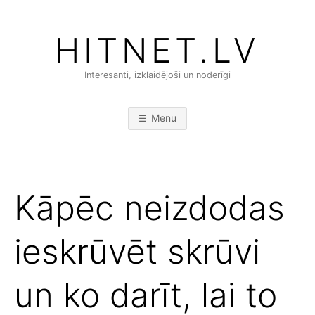
Skip
to
HITNET.LV
content
Interesanti, izklaidējoši un noderīgi
Menu
Kāpēc neizdodas
ieskrūvēt skrūvi
un ko darīt, lai to