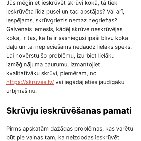
Jūs mēģiniet ieskrūvēt skrūvi kokā, tā tiek
ieskrūvēta līdz pusei un tad apstājas? Vai arī,
iespējams, skrūvgriezis nemaz negriežas?
Galvenais iemesls, kādēļ skrūve neskrūvējas
kokā, ir tas, ka tā ir sasniegusi īpaši blīvu koka
daļu un tai nepieciešams nedaudz lielāks spēks.
Lai novērstu šo problēmu, izurbiet lielāku
izmēģinājuma caurumu, izmantojiet
kvalitatīvāku skrūvi, piemēram, no
https://skruves.lv/
vai iegādājieties jaudīgāku
urbjmašīnu.
Skrūvju ieskrūvēšanas pamati
Pirms apskatām dažādas problēmas, kas varētu
būt pie vainas tam, ka neizdodas ieskrūvēt