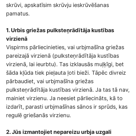
skrūvi, apskatīsim skrūvju ieskrūvēšanas
pamatus.
1. Urbis griežas pulksteņrādītāja kustības
virzienā
Vispirms pārliecinieties, vai urbjmašīna griežas
pareizajā virzienā (pulksteņrādītāja kustības
virzienā, lai ieurbtu). Tas izklausās muļķīgi, bet
šāda kļūda tiek pieļauta ļoti bieži. Tāpēc divreiz
pārbaudiet, vai urbjmašīna griežas
pulksteņrādītāja kustības virzienā. Ja tas tā nav,
mainiet virzienu. Ja neesiet pārliecināts, kā to
izdarīt, parasti urbjmašīnas sānos ir sprūds, kas
regulē griešanās virzienu.
2. Jūs izmantojiet nepareizu urbja uzgali