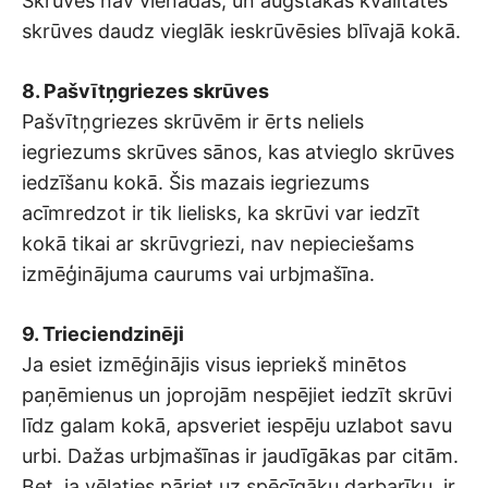
Skrūves nav vienādas, un augstākas kvalitātes
skrūves daudz vieglāk ieskrūvēsies blīvajā kokā.
8. Pašvītņgriezes skrūves
Pašvītņgriezes skrūvēm ir ērts neliels
iegriezums skrūves sānos, kas atvieglo skrūves
iedzīšanu kokā. Šis mazais iegriezums
acīmredzot ir tik lielisks, ka skrūvi var iedzīt
kokā tikai ar skrūvgriezi, nav nepieciešams
izmēģinājuma caurums vai urbjmašīna.
9. Trieciendzinēji
Ja esiet izmēģinājis visus iepriekš minētos
paņēmienus un joprojām nespējiet iedzīt skrūvi
līdz galam kokā, apsveriet iespēju uzlabot savu
urbi. Dažas urbjmašīnas ir jaudīgākas par citām.
Bet, ja vēlaties pāriet uz spēcīgāku darbarīku, ir