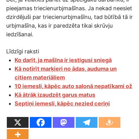
pieejamas triecienurbjmašīnas. Ja nekad neesiet
dzirdējuši par triecienurbjmašīnu, tad būtībā tā ir
urbjmašīna, kas ir paredzēta tikai skrūvju
iedzīšanai.
Līdzīgi raksti
Ko darīt, ja mašīna ir iestigusi sniegā
Kā notīrīt marķieri no ādas, auduma un
citiem materiāliem
10 iemesli, kāpēc auto salonā nepatīkami ož
Kā ātrāk izaudzēt garus matus
Septiņi iemesli, kāpēc nezied ceriņi