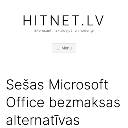
Skip
to
HITNET.LV
content
Interesanti, izklaidējoši un noderīgi
Menu
Sešas Microsoft
Office bezmaksas
alternatīvas