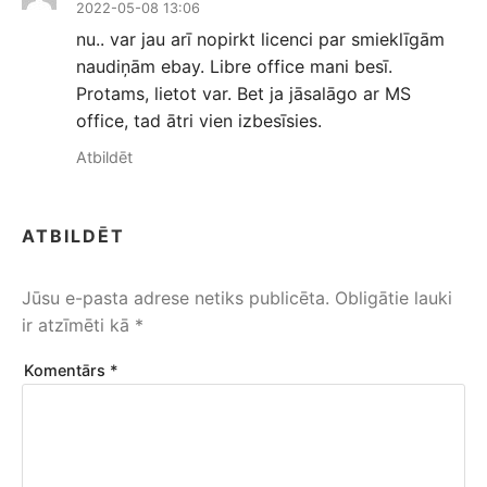
2022-05-08 13:06
nu.. var jau arī nopirkt licenci par smieklīgām
naudiņām ebay. Libre office mani besī.
Protams, lietot var. Bet ja jāsalāgo ar MS
office, tad ātri vien izbesīsies.
Atbildēt
ATBILDĒT
Jūsu e-pasta adrese netiks publicēta.
Obligātie lauki
ir atzīmēti kā
*
Komentārs
*