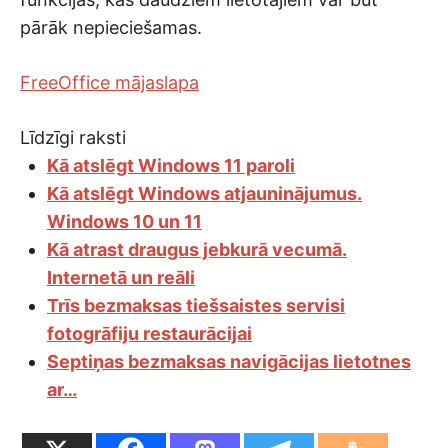
pārāk nepieciešamas.
FreeOffice mājaslapa
Līdzīgi raksti
Kā atslēgt Windows 11 paroli
Kā atslēgt Windows atjauninājumus.
Windows 10 un 11
Kā atrast draugus jebkurā vecumā.
Internetā un reāli
Trīs bezmaksas tiešsaistes servisi
fotogrāfiju restaurācijai
Septiņas bezmaksas navigācijas lietotnes
ar…