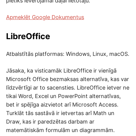
pietiks ievērojamai daļai lietotāju.
Apmeklēt Google Dokumentus
LibreOffice
Atbalstītās platformas: Windows, Linux, macOS.
Jāsaka, ka visticamāk LibreOffice ir vienīgā
Microsoft Office bezmaksas alternatīva, kas var
līdzvērtīgi ar to sacensties. LibreOffice ietver ne
tikai Word, Excel un PowerPoint alternatīvas,
bet ir spējīga aizvietot arī Microsoft Access.
Turklāt tās sastāvā ir ietvertas arī Math un
Draw, kas ir paredzētas darbam ar
matemātiskām formulām un diagrammām.