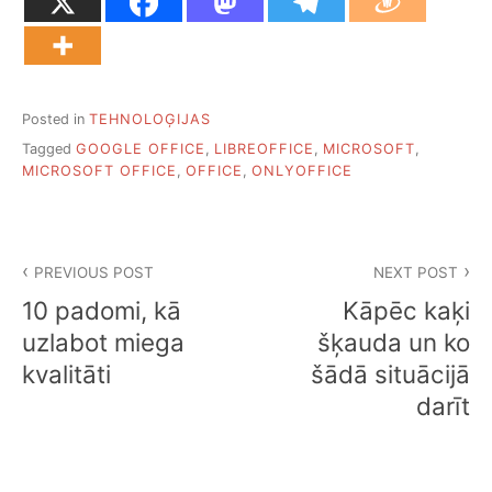
Posted in
TEHNOLOĢIJAS
Tagged
GOOGLE OFFICE
,
LIBREOFFICE
,
MICROSOFT
,
MICROSOFT OFFICE
,
OFFICE
,
ONLYOFFICE
Ziņu
PREVIOUS POST
NEXT POST
izvēlne
10 padomi, kā
Kāpēc kaķi
uzlabot miega
šķauda un ko
kvalitāti
šādā situācijā
darīt