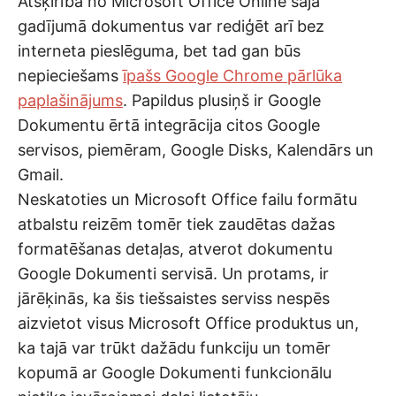
Atšķirībā no Microsoft Office Online šajā
gadījumā dokumentus var rediģēt arī bez
interneta pieslēguma, bet tad gan būs
nepieciešams
īpašs Google Chrome pārlūka
paplašinājums
. Papildus plusiņš ir Google
Dokumentu ērtā integrācija citos Google
servisos, piemēram, Google Disks, Kalendārs un
Gmail.
Neskatoties un Microsoft Office failu formātu
atbalstu reizēm tomēr tiek zaudētas dažas
formatēšanas detaļas, atverot dokumentu
Google Dokumenti servisā. Un protams, ir
jārēķinās, ka šis tiešsaistes serviss nespēs
aizvietot visus Microsoft Office produktus un,
ka tajā var trūkt dažādu funkciju un tomēr
kopumā ar Google Dokumenti funkcionālu