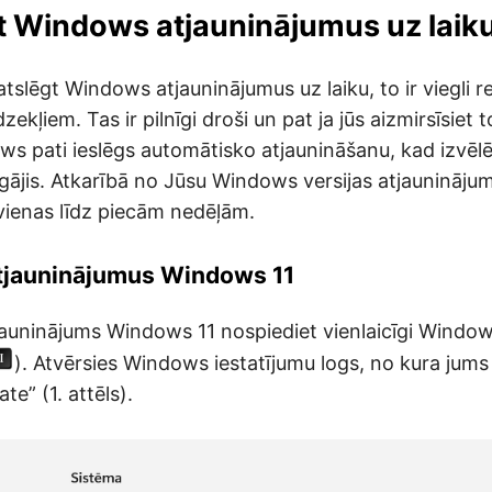
t Windows atjauninājumus uz laik
 atslēgt Windows atjauninājumus uz laiku, to ir viegli re
zekļiem. Tas ir pilnīgi droši un pat ja jūs aizmirsīsiet t
ws pati ieslēgs automātisko atjaunināšanu, kad izvēlēt
gājis. Atkarībā no Jūsu Windows versijas atjauninājum
vienas līdz piecām nedēļām.
atjauninājumus Windows 11
tjauninājums Windows 11 nospiediet vienlaicīgi Window
). Atvērsies Windows iestatījumu logs, no kura jums i
e” (1. attēls).