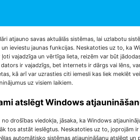
āri atjauno savas aktuālās sistēmas, lai uzlabotu sis
s un ieviestu jaunas funkcijas. Neskatoties uz to, ka 
r ļoti vajadzīga un vērtīga lieta, reizēm var būt jādod
 dators ir vajadzīgs, bet internets ir dārgs vai lēns, va
tas, kā arī var uzrasties citi iemesli kas liek meklēt ve
inājumus uz visiem laikiem.
stami atslēgt Windows atjaunināša
 no drošības viedokļa, jāsaka, ka Windows atjauninājum
āk tos atstāt ieslēgtus. Neskatoties uz to, joprojām i
izvēlas automātisko sistēmas atjaunināšanu atslēgt un 