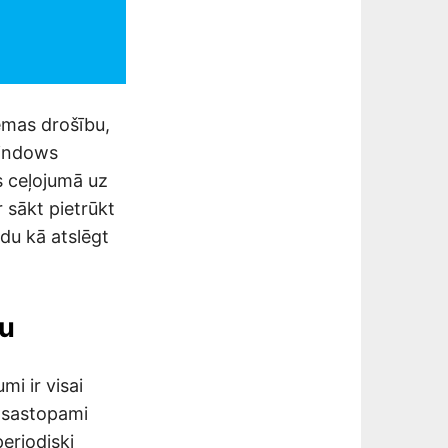
tēmas drošību,
Windows
as ceļojumā uz
r sākt pietrūkt
idu kā atslēgt
nu
i ir visai
r sastopami
periodiski