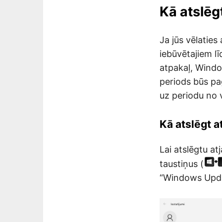
Kā atslēg
Ja jūs vēlaties
iebūvētajiem līd
atpakaļ, Windo
periods būs pa
uz periodu no 
Kā atslēgt 
Lai atslēgtu a
taustiņus (
“Windows Updat