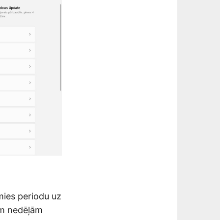
ies periodu uz
cām nedēļām