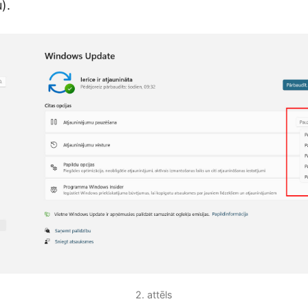
u).
2. attēls