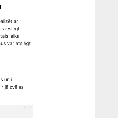
u
alizēt ar
os ieslēgt
ais laika
us var atslēgt
s un i
r jāizvēlas