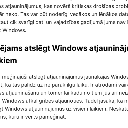
tos atjauninājumus, kas novērš kritiskas drošības prob
ār neko. Tas var būt noderīgi vecākos un lēnākos dat
kaut cik svarīgi dati un vajadzības gadījumā jums nav 
ēt Windows.
spējams atslēgt Windows atjauninā
ikiem
z mēģinājuši atslēgt atjauninājumus jaunākajās Window
t, ka tas palīdz uz ne pārāk ilgu laiku. Ir atrodami vair
s atjaunināšanu un tomēr lai kādu no tiem jūs arī neiz
un Windows atkal gribēs atjaunoties. Tādēļ jāsaka, ka
ēgt Windows atjauninājumus uz visiem laikiem. Neskato
ms, kuru ir vērts pamēģināt.