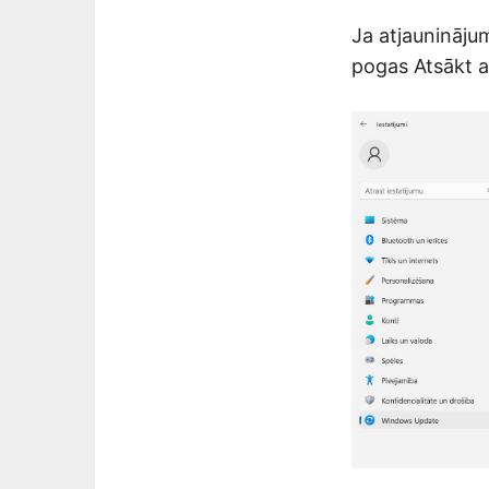
Ja atjaunināju
pogas Atsākt at