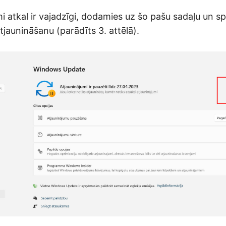
mi atkal ir vajadzīgi, dodamies uz šo pašu sadaļu un s
jaunināšanu (parādīts 3. attēlā).