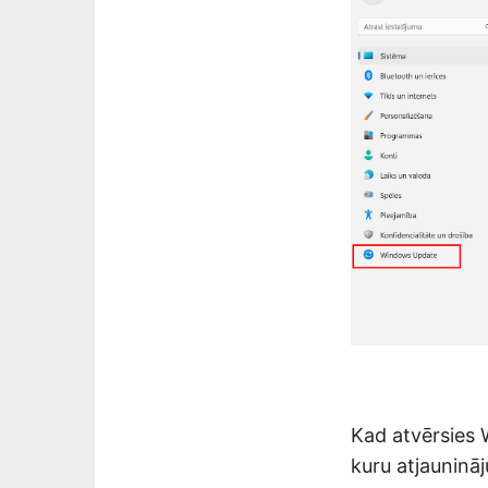
Kad atvērsies 
kuru atjaunināj