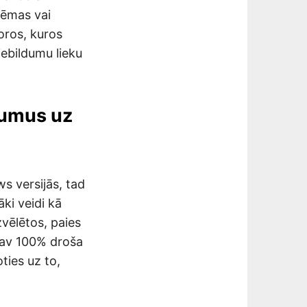
lēmas vai
oros, kuros
iebildumu lieku
jumus uz
s versijās, tad
āki veidi kā
vēlētos, paies
 nav 100% droša
ties uz to,