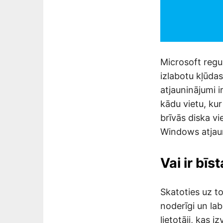
Microsoft regul
izlabotu kļūda
atjauninājumi i
kādu vietu, kur
brīvās diska vie
Windows atjaun
Vai ir bī
Skatoties uz to
noderīgi un lab
lietotāji, kas 