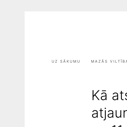
Skip
to
content
UZ SĀKUMU
MAZĀS VILTĪB
Kā at
atjau