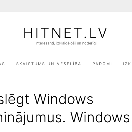
HITNET.LV
Interesanti, izklaidējoši un noderīgi
AS
SKAISTUMS UN VESELĪBA
PADOMI
IZK
slēgt Windows
ninājumus. Windows