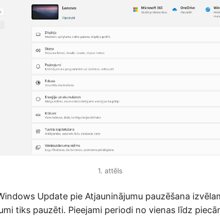
1. attēls
Windows Update pie Atjauninājumu pauzēšana izvēlam
umi tiks pauzēti. Pieejami periodi no vienas līdz pie