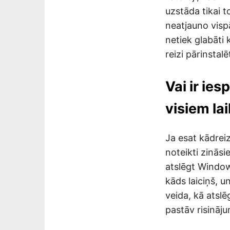
uzstāda tikai 
neatjauno visp
netiek glabāti 
reizi pārinstal
Vai ir ie
visiem la
Ja esat kādrei
noteikti zināsie
atslēgt Window
kāds laiciņš, 
veida, kā atsl
pastāv risināju