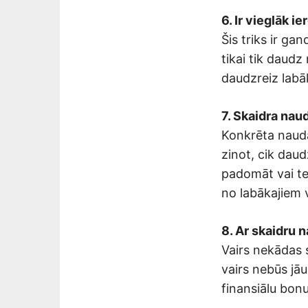
6. Ir vieglāk 
Šis triks ir ga
tikai tik daudz
daudzreiz labā
7. Skaidra nau
Konkrēta nauda
zinot, cik daudz
padomāt vai tev
no labākajiem
8. Ar skaidru 
Vairs nekādas 
vairs nebūs jāu
finansiālu bonu