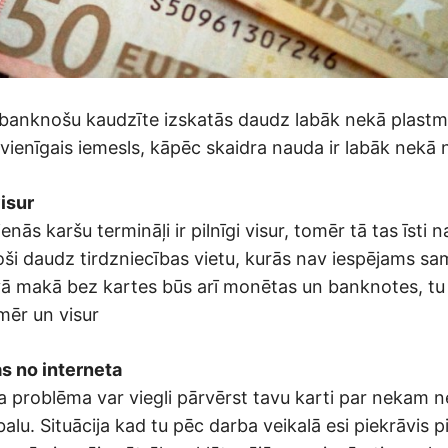
banknošu kaudzīte izskatās daudz labāk nekā plastm
 vienīgais iemesls, kāpēc skaidra nauda ir labāk nekā
visur
enās karšu termināļi ir pilnīgi visur, tomēr tā tas īsti
oši daudz tirdzniecības vietu, kurās nav iespējams sam
vā makā bez kartes būs arī monētas un banknotes, tu 
ēr un visur
as no interneta
ka problēma var viegli pārvērst tavu karti par nekam 
lu. Situācija kad tu pēc darba veikalā esi piekrāvis p