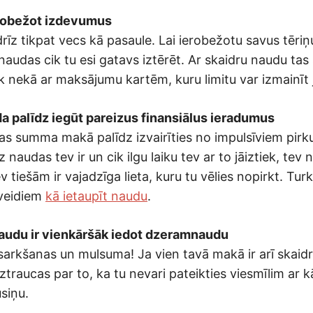
ierobežot izdevumus
ndrīz tikpat vecs kā pasaule. Lai ierobežotu savus tēriņ
 naudas cik tu esi gatavs iztērēt. Ar skaidru naudu tas
k nekā ar maksājumu kartēm, kuru limitu var izmainīt j
da palīdz iegūt pareizus finansiālus ieradumus
s summa makā palīdz izvairīties no impulsīviem pirk
 naudas tev ir un cik ilgu laiku tev ar to jāiztiek, tev 
 tiešām ir vajadzīga lieta, kuru tu vēlies nopirkt. Turkl
 veidiem
kā ietaupīt naudu
.
naudu ir vienkāršāk iedot dzeramnaudu
sarkšanas un mulsuma! Ja vien tavā makā ir arī skaid
ztraucas par to, ka tu nevari pateikties viesmīlim ar k
siņu.