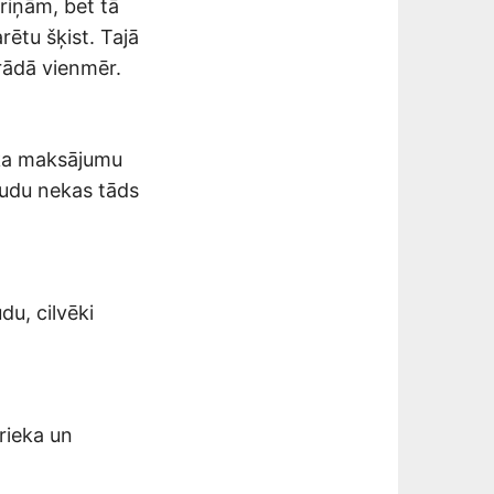
riņām, bet tā
rētu šķist. Tajā
trādā vienmēr.
nka maksājumu
audu nekas tāds
du, cilvēki
rieka un