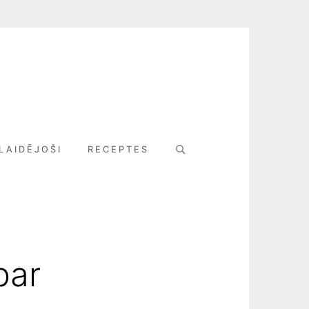
Search
LAIDĒJOŠI
RECEPTES
for:
par