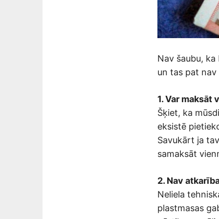
Nav šaubu, ka 
un tas pat nav
1. Var maksāt 
Šķiet, ka mūsdi
eksistē pietiek
Savukārt ja ta
samaksāt vienm
2. Nav atkarīb
Neliela tehnis
plastmasas gaba