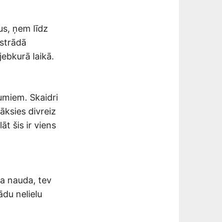
us, ņem līdz
 strādā
ebkurā laikā.
umiem. Skaidri
nāksies divreiz
āt šis ir viens
ra nauda, tev
ādu nelielu