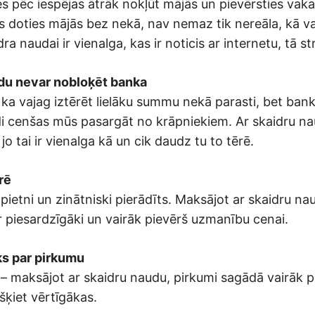
es pēc iespējas ātrāk nokļūt mājās un pievērsties vaka
ts doties mājās bez nekā, nav nemaz tik nereāla, kā va
dra naudai ir vienalga, kas ir noticis ar internetu, tā s
udu nevar nobloķēt banka
ka vajag iztērēt lielāku summu nekā parasti, bet ba
di cenšas mūs pasargāt no krāpniekiem. Ar skaidru n
jo tai ir vienalga kā un cik daudz tu to tērē.
rē
nopietni un zinātniski pierādīts. Maksājot ar skaidru nau
r piesardzīgāki un vairāk pievērš uzmanību cenai.
eks par pirkumu
s – maksājot ar skaidru naudu, pirkumi sagādā vairāk p
 šķiet vērtīgākas.