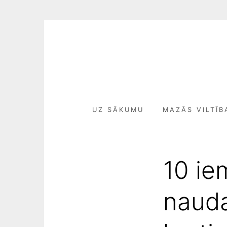
Skip
to
content
UZ SĀKUMU
MAZĀS VILTĪB
10 ie
nauda