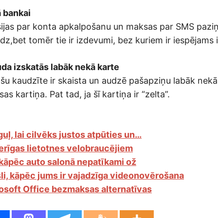
 bankai
ijas par konta apkalpošanu un maksas par SMS paziņ
,bet tomēr tie ir izdevumi, bez kuriem ir iespējams i
uda izskatās labāk nekā karte
 kaudzīte ir skaista un audzē pašapziņu labāk nekā
as kartiņa. Pat tad, ja šī kartiņa ir “zelta”.
jāguļ, lai cilvēks justos atpūties un…
erīgas lietotnes velobraucējiem
 kāpēc auto salonā nepatīkami ož
li, kāpēc jums ir vajadzīga videonovērošana
osoft Office bezmaksas alternatīvas