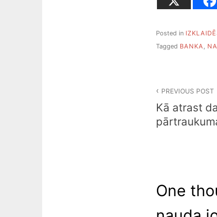
Posted in
IZKLAIDĒ
Tagged
BANKA
,
N
Ziņu
PREVIOUS POST
izvēlne
Kā atrast d
pārtraukum
One tho
nauda jo