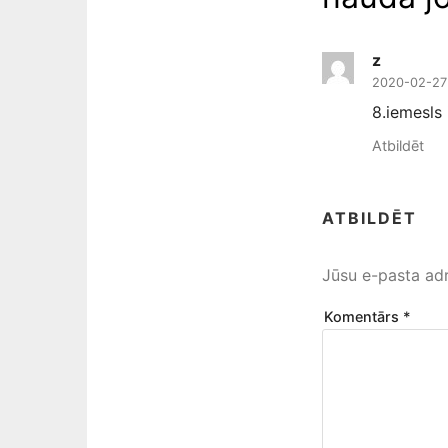
z
2020-02-27
8.iemesls
Atbildēt
ATBILDĒT
Jūsu e-pasta adr
Komentārs
*