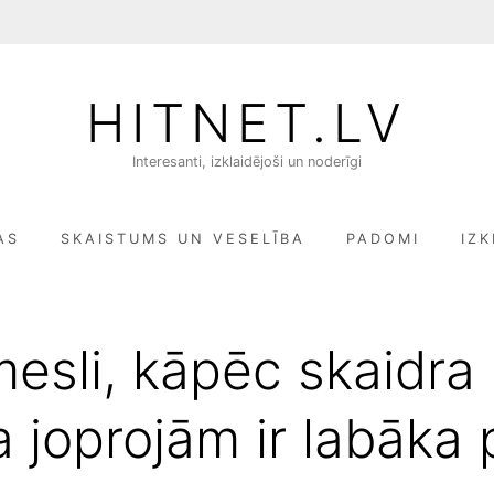
HITNET.LV
Interesanti, izklaidējoši un noderīgi
AS
SKAISTUMS UN VESELĪBA
PADOMI
IZK
mesli, kāpēc skaidra
 joprojām ir labāka 