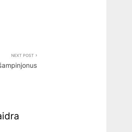
NEXT POST
t šampinjonus
aidra