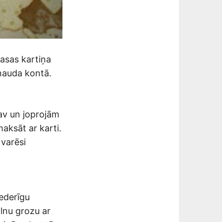
asas kartiņa
 nauda kontā.
 nav un joprojām
aksāt ar karti.
varēsi
nederīgu
ilnu grozu ar