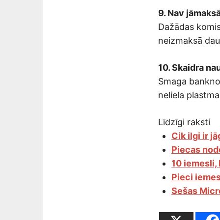
9. Nav jāmaksā
Dažādas komis
neizmaksā daudz
10. Skaidra na
Smaga banknošu
neliela plastmas
Līdzīgi raksti
Cik ilgi ir 
Piecas nod
10 iemesli,
Pieci iemes
Sešas Micr