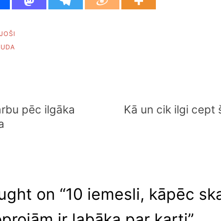
JOŠI
AUDA
arbu pēc ilgāka
Kā un cik ilgi cep
a
ught on “
10 iemesli, kāpēc sk
projām ir labāka par karti
”