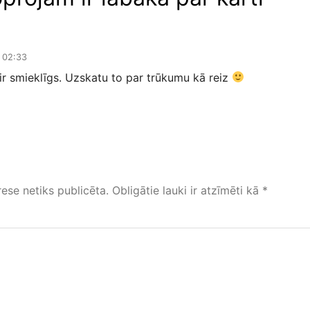
 02:33
 ir smieklīgs. Uzskatu to par trūkumu kā reiz
ese netiks publicēta.
Obligātie lauki ir atzīmēti kā
*