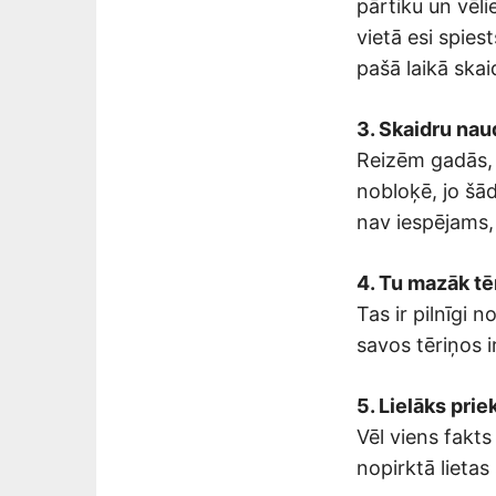
pārtiku un vēli
vietā esi spies
pašā laikā skai
3. Skaidru na
Reizēm gadās, 
nobloķē, jo šā
nav iespējams, 
4. Tu mazāk tē
Tas ir pilnīgi 
savos tēriņos i
5. Lielāks pri
Vēl viens fakt
nopirktā lietas