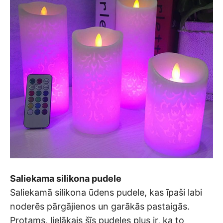
Saliekama silikona pudele
Saliekamā silikona ūdens pudele, kas īpaši labi
noderēs pārgājienos un garākās pastaigās.
Protams, lielākais šīs pudeles plus ir, ka to