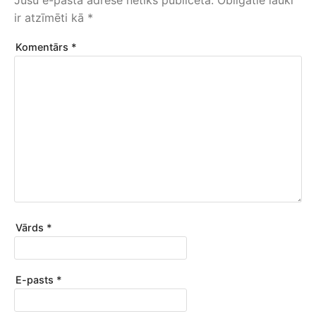
Jūsu e-pasta adrese netiks publicēta.
Obligātie lauki
ir atzīmēti kā
*
Komentārs
*
Vārds
*
E-pasts
*