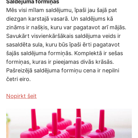
Saldējuma formiņas
Mēs visi mīlam saldējumu, īpaši jau šajā pat
diezgan karstajā vasarā. Un saldējums kā
zināms ir našķis, kuru var pagatavot arī mājās.
Savukārt visvienkāršākais saldējuma veids ir
sasaldēta sula, kuru būs īpaši ērti pagatavot
šajās saldējuma formiņās. Komplektā ir sešas
formiņas, kuras ir pieejamas divās krāsās.
Pašreizējā saldējuma formiņu cena ir nepilni
četri eiro.
Nopirkt šeit