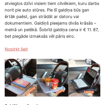
atvieglos dzīvi visiem tiem cilvēkiem, kuru darbs
norit pie auto stūres. Pie šī galdiņa būs gan
ērtāk paēst, gan strādāt ar datoru vai
dokumentiem. Galdiņš pieejams divās krāsās –
melnā un pelēkā. Šobrīd galdiņa cena ir € 11. 87,
bet piegāde izmaksās vēl pāris eiro.
Nopirkt šeit