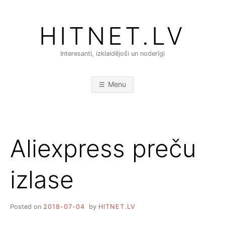
Skip
to
HITNET.LV
content
Interesanti, izklaidējoši un noderīgi
Menu
Aliexpress preču
izlase
Posted on
2018-07-04
by
HITNET.LV