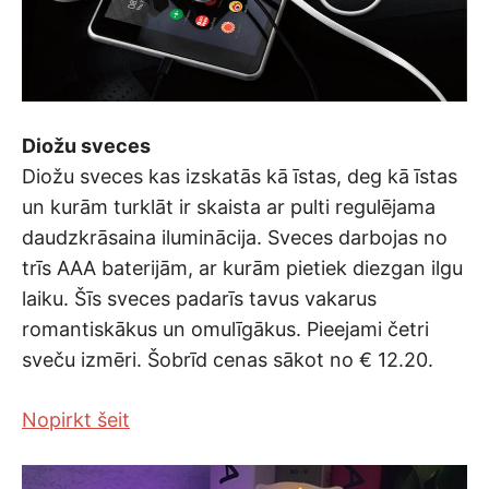
Diožu sveces
Diožu sveces kas izskatās kā īstas, deg kā īstas
un kurām turklāt ir skaista ar pulti regulējama
daudzkrāsaina iluminācija. Sveces darbojas no
trīs AAA baterijām, ar kurām pietiek diezgan ilgu
laiku. Šīs sveces padarīs tavus vakarus
romantiskākus un omulīgākus. Pieejami četri
sveču izmēri. Šobrīd cenas sākot no € 12.20.
Nopirkt šeit