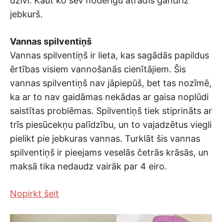
dzīvi. Kaut ko sev noderīgu atradīs gandrīz
jebkurš.
Vannas spilventiņš
Vannas spilventiņš ir lieta, kas sagādās papildus
ērtības visiem vannošanās cienītājiem. Šis
vannas spilventiņš nav jāpiepūš, bet tas nozīmē,
ka ar to nav gaidāmas nekādas ar gaisa noplūdi
saistītas problēmas. Spilventiņš tiek stiprināts ar
trīs piesūcekņu palīdzību, un to vajadzētus viegli
pielikt pie jebkuras vannas. Turklāt šis vannas
spilventiņš ir pieejams veselās četrās krāsās, un
maksā tika nedaudz vairāk par 4 eiro.
Nopirkt šeit