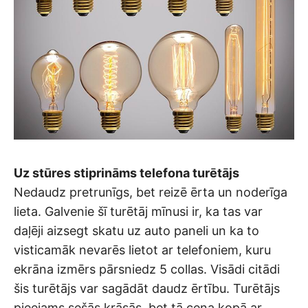
Uz stūres stiprināms telefona turētājs
Nedaudz pretrunīgs, bet reizē ērta un noderīga
lieta. Galvenie šī turētāj mīnusi ir, ka tas var
daļēji aizsegt skatu uz auto paneli un ka to
visticamāk nevarēs lietot ar telefoniem, kuru
ekrāna izmērs pārsniedz 5 collas. Visādi citādi
šis turētājs var sagādāt daudz ērtību. Turētājs
pieejams sešās krāsās, bet tā cena kopā ar