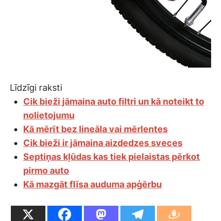
Līdzīgi raksti
Cik bieži jāmaina auto filtri un kā noteikt to
nolietojumu
Kā mērīt bez lineāla vai mērlentes
Cik bieži ir jāmaina aizdedzes sveces
Septiņas kļūdas kas tiek pielaistas pērkot
pirmo auto
Kā mazgāt flīsa auduma apģērbu