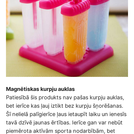
Magnētiskas kurpju auklas
Patiesībā šis produkts nav pašas kurpju auklas,
bet ierīce kas ļauj iztikt bez kurpju šņorēšanas.
Šī nelielā palīgierīce ļaus ietaupīt laiku un ienesīs
tavā dzīvē jaunas ērtības. Ierīce gan var nebūt
piemērota aktīvām sporta nodarbībām, bet