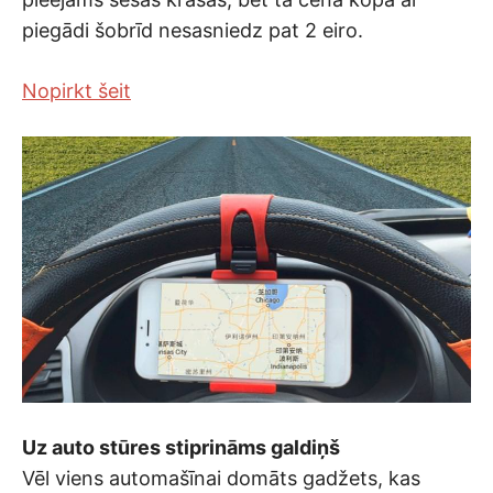
piegādi šobrīd nesasniedz pat 2 eiro.
Nopirkt šeit
Uz auto stūres stiprināms galdiņš
Vēl viens automašīnai domāts gadžets, kas