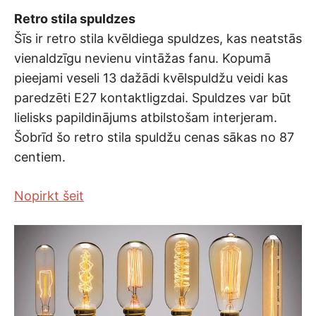
Retro stila spuldzes
Šīs ir retro stila kvēldiega spuldzes, kas neatstās
vienaldzīgu nevienu vintāžas fanu. Kopumā
pieejami veseli 13 dažādi kvēlspuldžu veidi kas
paredzēti E27 kontaktligzdai. Spuldzes var būt
lielisks papildinājums atbilstošam interjeram.
Šobrīd šo retro stila spuldžu cenas sākas no 87
centiem.
Nopirkt šeit